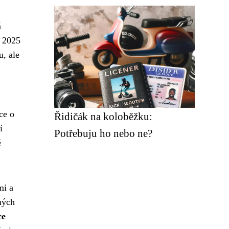
á
e 2025
u, ale
ce o
Řidičák na koloběžku:
í
Potřebuju ho nebo ne?
é
mi a
ných
ce