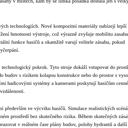
sahy v místech, kam by se lidská posádka dostala jen s velk
vých technologiích. Nové kompozitní materiály nabízejí lepší
žení hmotnosti výstroje, což výrazně zvyšuje mobilitu zasahu
tální funkce hasičů a okamžitě varují velitele zásahu, pokud
yčerpání.
technologický pokrok. Tyto stroje dokáží vstupovat do prostř
 do budov s rizikem kolapsu konstrukce nebo do prostor s vys
tními hadicovými systémy a kamerami poskytují hasičům cenn
vzdálenosti.
tnění především ve výcviku hasičů. Simulace realistických scéná
ném prostředí bez skutečného rizika. Během skutečných zás
brazovat v reálném čase plány budov, polohy hydrantů a další