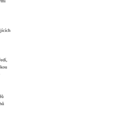
ými
jících
edí,
okou
é
řů
ahů