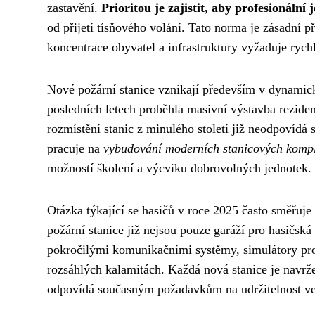
zastavění.
Prioritou je zajistit, aby profesionáln
od přijetí tísňového volání. Tato norma je zásadní 
koncentrace obyvatel a infrastruktury vyžaduje rych
Nové požární stanice vznikají především v dynamicky
posledních letech proběhla masivní výstavba rezidenč
rozmístění stanic z minulého století již neodpovídá
pracuje na
vybudování moderních stanicových komp
možností školení a výcviku dobrovolných jednotek.
Otázka týkající se hasičů v roce 2025 často směřuj
požární stanice již nejsou pouze garáží pro hasičská
pokročilými komunikačními systěmy, simulátory pro
rozsáhlých kalamitách. Každá nová stanice je navrže
odpovídá současným požadavkům na udržitelnost ve