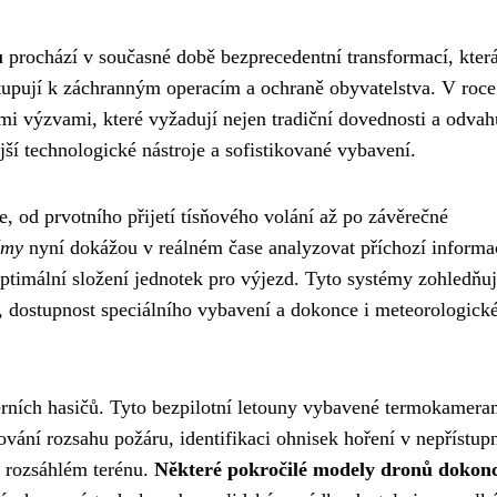
ů
prochází v současné době bezprecedentní transformací, kter
upují k záchranným operacím a ochraně obyvatelstva. V roc
mi výzvami, které vyžadují nejen tradiční dovednosti a odvah
ší technologické nástroje a sofistikované vybavení.
e, od prvotního přijetí tísňového volání až po závěrečné
émy
nyní dokážou v reálném čase analyzovat příchozí informa
timální složení jednotek pro výjezd. Tyto systémy zohledňuj
ci, dostupnost speciálního vybavení a dokonce i meteorologick
ních hasičů. Tyto bezpilotní letouny vybavené termokamera
ání rozsahu požáru, identifikaci ohnisek hoření v nepřístup
v rozsáhlém terénu.
Některé pokročilé modely dronů dokon