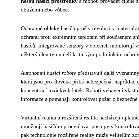
nesou hasicí prostředky
a mohou provádět cílené zá
obtížemi nebo vůbec.
Ochranné obleky hasičů prošly revolucí v materiálo
ochranu proti extrémním teplotám při současném sní
hasičů. Integrované senzory v oblecích monitorují vi
některý člen týmu čelí kritickým podmínkám nebo v
Autonomní hasicí roboty
představují další významný 
která jsou pro člověka příliš nebezpečná, například
koncentrací toxických látek. Roboti vybavení vlas
informace a pomáhají kontrolovat požár z bezpečné 
Virtuální realita a rozšířená realita nacházejí upla
umožňují hasičům procvičovat postupy v kontrolova
pak technologie rozšířené reality může velitelům zo