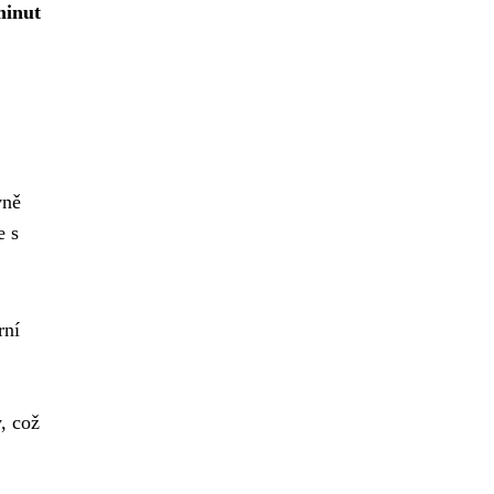
minut
vně
e s
rní
, což