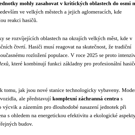
í jednotky mohly zasahovat v kritických oblastech do osmi 
především ve velkých městech a jejich aglomeracích, kde
lou reakci hasičů.
 se rozvíjejících oblastech na okrajích velkých měst, kde v
ních čtvrtí. Hasiči musí reagovat na skutečnost, že tradiční
 současnému rozložení populace. V roce 2025 se proto intenzi
lexů
, které kombinují funkci základny pro profesionální hasič
e k tomu, jak jsou nové stanice technologicky vybaveny. Mode
 vozidla, ale představují
komplexní záchranná centra
s
 výcvik a zázemím pro dlouhodobé nasazení jednotek při
na s ohledem na energetickou efektivitu a ekologické aspekty
řejných budov.