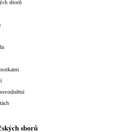
kých sborů
ů
lu
dnotkami
í
a povodněmi
itách
čských sborů