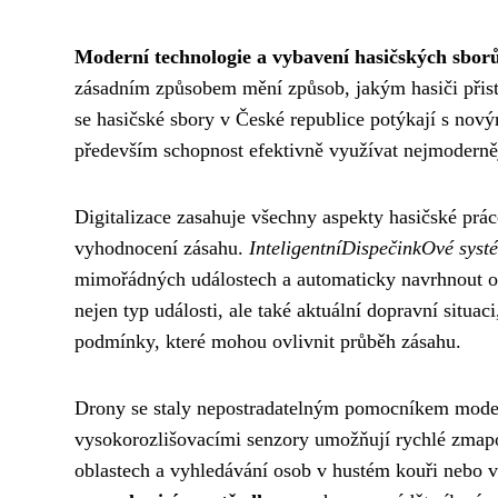
Moderní technologie a vybavení hasičských sbor
zásadním způsobem mění způsob, jakým hasiči přist
se hasičské sbory v České republice potýkají s nový
především schopnost efektivně využívat nejmoderněj
Digitalizace zasahuje všechny aspekty hasičské prác
vyhodnocení zásahu.
InteligentníDispečinkOvé syst
mimořádných událostech a automaticky navrhnout op
nejen typ události, ale také aktuální dopravní situa
podmínky, které mohou ovlivnit průběh zásahu.
Drony se staly nepostradatelným pomocníkem moder
vysokorozlišovacími senzory umožňují rychlé zmapov
oblastech a vyhledávání osob v hustém kouři nebo 