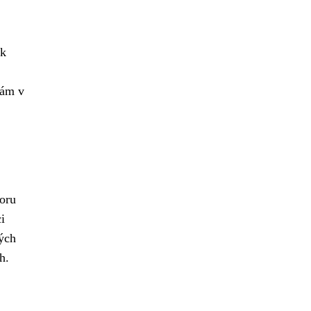
 k
hám v
boru
i
ých
h.