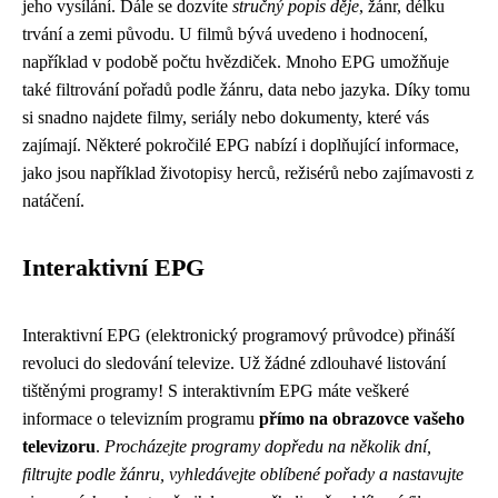
jeho vysílání. Dále se dozvíte
stručný popis děje
, žánr, délku
trvání a zemi původu. U filmů bývá uvedeno i hodnocení,
například v podobě počtu hvězdiček. Mnoho EPG umožňuje
také filtrování pořadů podle žánru, data nebo jazyka. Díky tomu
si snadno najdete filmy, seriály nebo dokumenty, které vás
zajímají. Některé pokročilé EPG nabízí i doplňující informace,
jako jsou například životopisy herců, režisérů nebo zajímavosti z
natáčení.
Interaktivní EPG
Interaktivní EPG (elektronický programový průvodce) přináší
revoluci do sledování televize. Už žádné zdlouhavé listování
tištěnými programy! S interaktivním EPG máte veškeré
informace o televizním programu
přímo na obrazovce vašeho
televizoru
.
Procházejte programy dopředu na několik dní,
filtrujte podle žánru, vyhledávejte oblíbené pořady a nastavujte