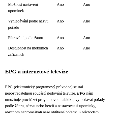
Možnost nastavení
Ano
Ano
upomínek
Vyhledávání podle názvu
Ano
Ano
pořadu
Filtrování podle žánru
Ano
Ano
Dostupnost na mobilních
Ano
Ano
zařízeních
EPG a internetové televize
EPG (elektronický programový průvodce) se stal
nepostradatelnou součástí sledování televize.
EPG
nám
umožňuje procházet programovou nabídku, vyhledávat pořady
podle žánru, názvu nebo herců a nastavovat si upomínky,
abychom nepromeškali naše oblíbené pořady. S příchodem