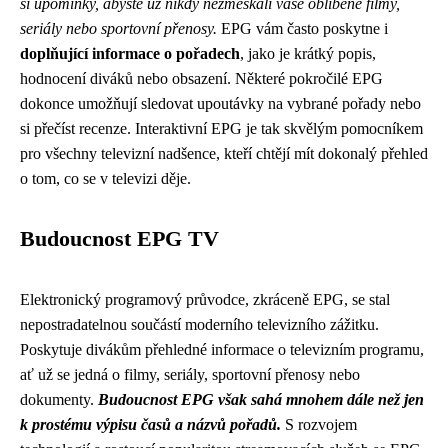
si upomínky, abyste už nikdy nezmeškali vaše oblíbené filmy,
seriály nebo sportovní přenosy.
EPG vám často poskytne i
doplňující informace o pořadech
, jako je krátký popis,
hodnocení diváků nebo obsazení. Některé pokročilé EPG
dokonce umožňují sledovat upoutávky na vybrané pořady nebo
si přečíst recenze. Interaktivní EPG je tak skvělým pomocníkem
pro všechny televizní nadšence, kteří chtějí mít dokonalý přehled
o tom, co se v televizi děje.
Budoucnost EPG TV
Elektronický programový průvodce, zkráceně EPG, se stal
nepostradatelnou součástí moderního televizního zážitku.
Poskytuje divákům přehledné informace o televizním programu,
ať už se jedná o filmy, seriály, sportovní přenosy nebo
dokumenty.
Budoucnost EPG však sahá mnohem dále než jen
k prostému výpisu časů a názvů pořadů.
S rozvojem