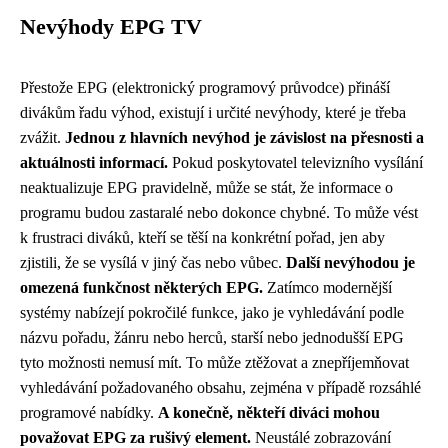
Nevýhody EPG TV
Přestože EPG (elektronický programový průvodce) přináší
divákům řadu výhod, existují i ​​určité nevýhody, které je třeba
zvážit.
Jednou z hlavních nevýhod je závislost na přesnosti a
aktuálnosti informací.
Pokud poskytovatel televizního vysílání
neaktualizuje EPG pravidelně, může se stát, že informace o
programu budou zastaralé nebo dokonce chybné. To může vést
k frustraci diváků, kteří se těší na konkrétní pořad, jen aby
zjistili, že se vysílá v jiný čas nebo vůbec.
Další nevýhodou je
omezená funkčnost některých EPG.
Zatímco modernější
systémy nabízejí pokročilé funkce, jako je vyhledávání podle
názvu pořadu, žánru nebo herců, starší nebo jednodušší EPG
tyto možnosti nemusí mít. To může ztěžovat a znepříjemňovat
vyhledávání požadovaného obsahu, zejména v případě rozsáhlé
programové nabídky.
A konečně, někteří diváci mohou
považovat EPG za rušivý element.
Neustálé zobrazování