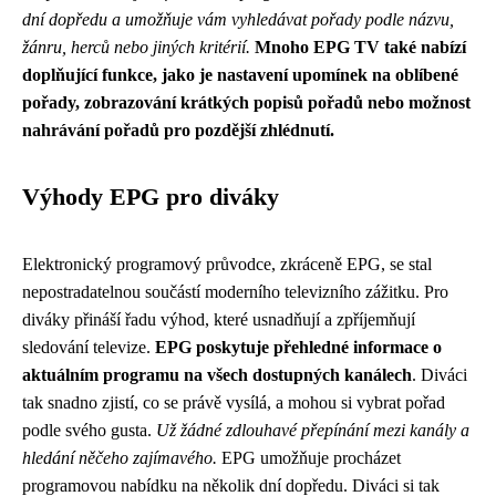
dní dopředu a umožňuje vám vyhledávat pořady podle názvu,
žánru, herců nebo jiných kritérií.
Mnoho EPG TV také nabízí
doplňující funkce, jako je nastavení upomínek na oblíbené
pořady, zobrazování krátkých popisů pořadů nebo možnost
nahrávání pořadů pro pozdější zhlédnutí.
Výhody EPG pro diváky
Elektronický programový průvodce, zkráceně EPG, se stal
nepostradatelnou součástí moderního televizního zážitku. Pro
diváky přináší řadu výhod, které usnadňují a zpříjemňují
sledování televize.
EPG poskytuje přehledné informace o
aktuálním programu na všech dostupných kanálech
. Diváci
tak snadno zjistí, co se právě vysílá, a mohou si vybrat pořad
podle svého gusta.
Už žádné zdlouhavé přepínání mezi kanály a
hledání něčeho zajímavého.
EPG umožňuje procházet
programovou nabídku na několik dní dopředu. Diváci si tak