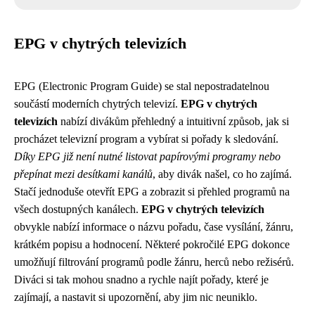
EPG v chytrých televizích
EPG (Electronic Program Guide) se stal nepostradatelnou
součástí moderních chytrých televizí.
EPG v chytrých
televizích
nabízí divákům přehledný a intuitivní způsob, jak si
procházet televizní program a vybírat si pořady k sledování.
Díky EPG již není nutné listovat papírovými programy nebo
přepínat mezi desítkami kanálů
, aby divák našel, co ho zajímá.
Stačí jednoduše otevřít EPG a zobrazit si přehled programů na
všech dostupných kanálech.
EPG v chytrých televizích
obvykle nabízí informace o názvu pořadu, čase vysílání, žánru,
krátkém popisu a hodnocení. Některé pokročilé EPG dokonce
umožňují filtrování programů podle žánru, herců nebo režisérů.
Diváci si tak mohou snadno a rychle najít pořady, které je
zajímají, a nastavit si upozornění, aby jim nic neuniklo.