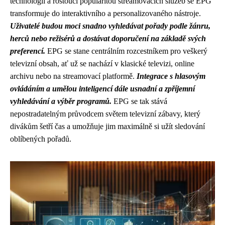
technologií a rostoucí popularitou streamovacích služeb se EPG
transformuje do interaktivního a personalizovaného nástroje.
Uživatelé budou moci snadno vyhledávat pořady podle žánru,
herců nebo režisérů a dostávat doporučení na základě svých
preferencí.
EPG se stane centrálním rozcestníkem pro veškerý
televizní obsah, ať už se nachází v klasické televizi, online
archivu nebo na streamovací platformě.
Integrace s hlasovým
ovládáním a umělou inteligencí dále usnadní a zpříjemní
vyhledávání a výběr programů.
EPG se tak stává
nepostradatelným průvodcem světem televizní zábavy, který
divákům šetří čas a umožňuje jim maximálně si užít sledování
oblíbených pořadů.