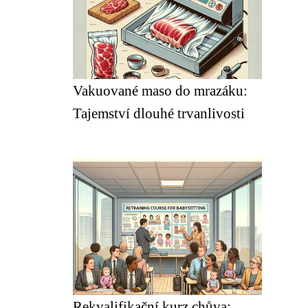
Vakuované maso do mrazáku:
Tajemství dlouhé trvanlivosti
Rekvalifikační kurz chůva: