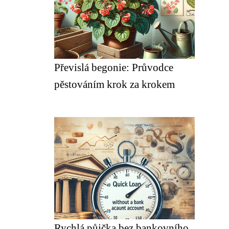
Převislá begonie: Průvodce
pěstováním krok za krokem
Rychlá půjčka bez bankovního