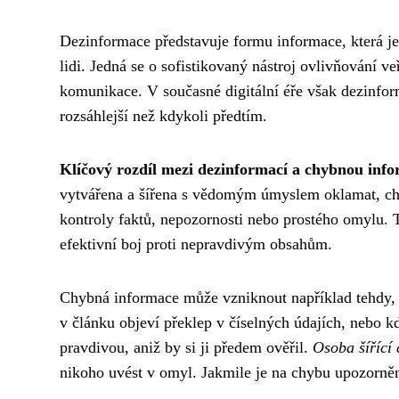
Dezinformace představuje formu informace, která je
lidi. Jedná se o sofistikovaný nástroj ovlivňování v
komunikace. V současné digitální éře však dezinform
rozsáhlejší než kdykoli předtím.
Klíčový rozdíl mezi dezinformací a chybnou inf
vytvářena a šířena s vědomým úmyslem oklamat, ch
kontroly faktů, nepozornosti nebo prostého omylu. T
efektivní boj proti nepravdivým obsahům.
Chybná informace může vzniknout například tehdy, 
v článku objeví překlep v číselných údajích, nebo kd
pravdivou, aniž by si ji předem ověřil.
Osoba šířící
nikoho uvést v omyl. Jakmile je na chybu upozorněna