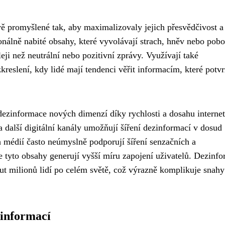
vě promyšlené tak, aby maximalizovaly jejich přesvědčivost a
onálně nabité obsahy, které vyvolávají strach, hněv nebo pobo
eji než neutrální nebo pozitivní zprávy. Využívají také
eslení, kdy lidé mají tendenci věřit informacím, které potvr
dezinformace nových dimenzí díky rychlosti a dosahu interne
 a další digitální kanály umožňují šíření dezinformací v dosud
h médií často neúmyslně podporují šíření senzačních a
e tyto obsahy generují vyšší míru zapojení uživatelů. Dezinf
 milionů lidí po celém světě, což výrazně komplikuje snahy
 informací