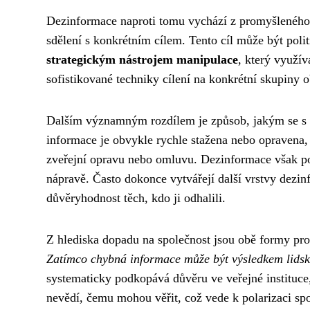
Dezinformace naproti tomu vychází z promyšleného 
sdělení s konkrétním cílem. Tento cíl může být pol
strategickým nástrojem manipulace
, který využí
sofistikované techniky cílení na konkrétní skupiny o
Dalším významným rozdílem je způsob, jakým se s t
informace je obvykle rychle stažena nebo opravena, j
zveřejní opravu nebo omluvu. Dezinformace však pokr
nápravě. Často dokonce vytvářejí další vrstvy dezin
důvěryhodnost těch, kdo ji odhalili.
Z hlediska dopadu na společnost jsou obě formy pro
Zatímco chybná informace může být výsledkem lidské
systematicky podkopává důvěru ve veřejné instituce,
nevědí, čemu mohou věřit, což vede k polarizaci sp