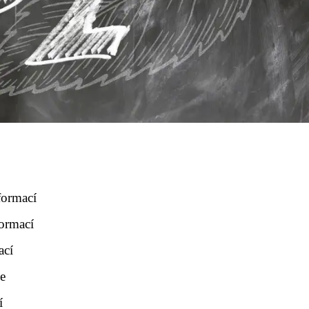
nformací
formací
ací
ce
í