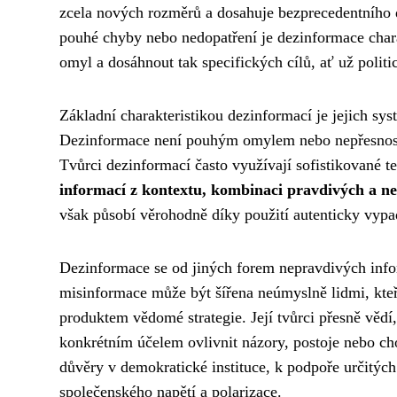
zcela nových rozměrů a dosahuje bezprecedentního 
pouhé chyby nebo nedopatření je dezinformace cha
omyl a dosáhnout tak specifických cílů, ať už poli
Základní charakteristikou dezinformací je jejich sys
Dezinformace není pouhým omylem nebo nepřesnost
Tvůrci dezinformací často využívají sofistikované t
informací z kontextu, kombinaci pravdivých a n
však působí věrohodně díky použití autenticky vypa
Dezinformace se od jiných forem nepravdivých infor
misinformace může být šířena neúmyslně lidmi, kte
produktem vědomé strategie. Její tvůrci přesně vědí,
konkrétním účelem ovlivnit názory, postoje nebo ch
důvěry v demokratické instituce, k podpoře určitýc
společenského napětí a polarizace.