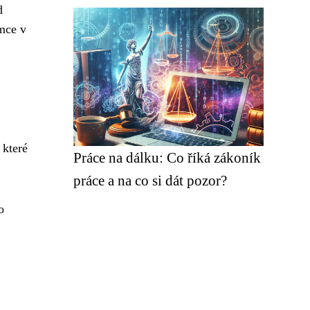
d
mce v
.
 které
Práce na dálku: Co říká zákoník
práce a na co si dát pozor?
o