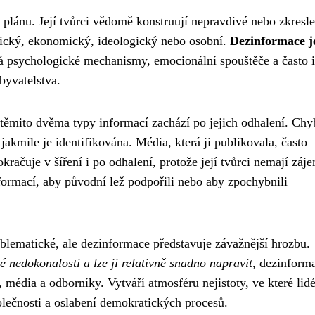
plánu. Její tvůrci vědomě konstruují nepravdivé nebo zkresl
itický, ekonomický, ideologický nebo osobní.
Dezinformace j
vá psychologické mechanismy, emocionální spouštěče a často i
byvatelstva.
ěmito dvěma typy informací zachází po jejich odhalení. Chy
akmile je identifikována. Média, která ji publikovala, často
ačuje v šíření i po odhalení, protože její tvůrci nemají záj
formací, aby původní lež podpořili nebo aby zpochybnili
blematické, ale dezinformace představuje závažnější hrozbu.
 nedokonalosti a lze ji relativně snadno napravit
, dezinform
 média a odborníky. Vytváří atmosféru nejistoty, ve které lid
olečnosti a oslabení demokratických procesů.