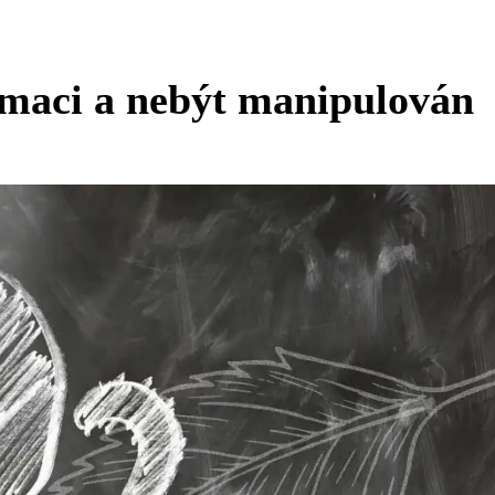
rmaci a nebýt manipulován