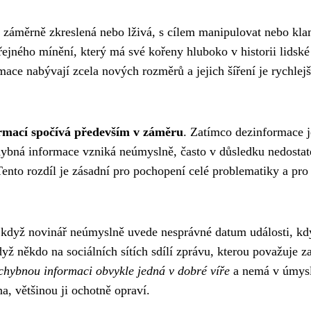
 záměrně zkreslená nebo lživá, s cílem manipulovat nebo kla
eřejného mínění, který má své kořeny hluboko v historii lidské
ace nabývají zcela nových rozměrů a jejich šíření je rychlejš
ormací spočívá především v záměru
. Zatímco dezinformace j
ybná informace vzniká neúmyslně, často v důsledku nedostat
ento rozdíl je zásadní pro pochopení celé problematiky a pro
když novinář neúmyslně uvede nesprávné datum události, kd
yž někdo na sociálních sítích sdílí zprávu, kterou považuje z
 chybnou informaci obvykle jedná v dobré víře
a nemá v úmys
, většinou ji ochotně opraví.