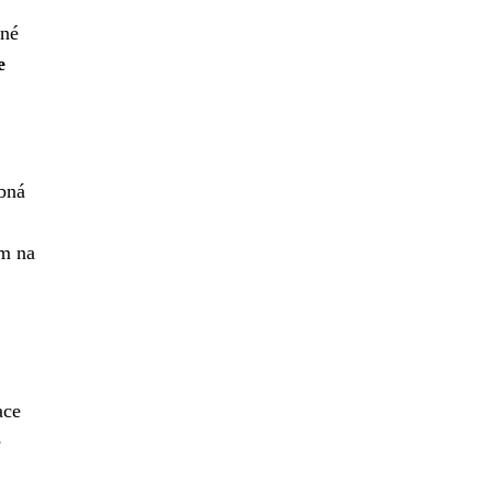
ené
e
bná
em na
ace
é