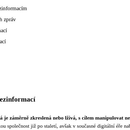
ezinformacím
h zpráv
ací
ací
dezinformací
 je záměrně zkreslená nebo lživá, s cílem manipulovat n
u společnost již po staletí, avšak v současné digitální éře n