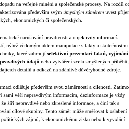
dopadu na veřejné mínění a společenské procesy. Na rozdíl o
rakterizována především svým
úmyslným záměrem
uvést příje
tických, ekonomických či společenských.
tematické narušování pravdivosti a objektivity informací.
í, nýbrž vědomým aktem manipulace s fakty a skutečnostmi
echniky, které zahrnují
selektivní prezentaci faktů, vyjímání
epravdivých údajů
nebo vytváření zcela smyšlených příběhů,
dajících detailů a odkazů na zdánlivě důvěryhodné zdroje.
mací odlišuje především svou záměrností a cíleností. Zatímc
ří sami věří nepravdivým informacím, dezinformace je vždy
 že šíří nepravdivé nebo zkreslené informace, a činí tak s
ování cílové skupiny. Tento záměr může směřovat k oslabení
h politických zájmů, k ekonomickému zisku nebo k vyvolání