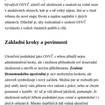
bývalých OSVČ zúročí své zkušenosti a znalosti na volné noze
v atraktivních oborech, kde je o ně velký zájem. Jiní se s chutí
vrhnou do nové etapy života a najdou naplnění v jiných
oblastech. Důležité je, aby rozhodnutí o zrušení OSVČ
vycházelo z vašich vlastních potřeb a cílů.
Základní kroky a povinnosti
Ukončení podnikání jako OSVČ s sebou přináší nejen
administrativní kroky, ale i možnost přehodnotit své dosavadní
zkušenosti a otevřít se novým příležitostem.
Zrušení
živnostenského oprávnění
je sice nezbytným krokem, ale
zároveň symbolizuje i nový začátek. Možná jste se rozhodli pro
jiný směr, který vám přinese více radosti z práce, nebo se chcete
posunout v kariéře. Ať už je váš důvod jakýkoli,
pamatujte, že
zkušenosti nabyté během podnikání jsou cenné a uplatnitelné i v
jiných oblastech
. Mnoho úspěšných lidí vnímá ukončení