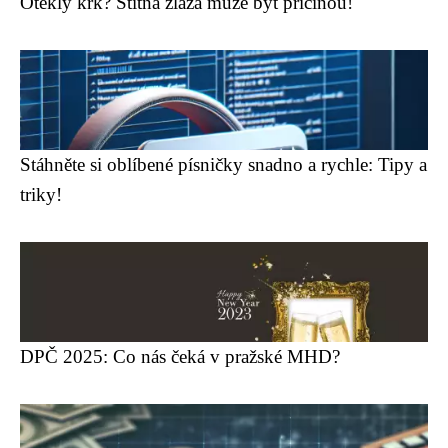
Oteklý krk? Štítná žláza může být příčinou!
Stáhněte si oblíbené písničky snadno a rychle: Tipy a
triky!
DPČ 2025: Co nás čeká v pražské MHD?