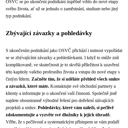
OSVČ se po ukončení podnikání úspěšně vrhlo do nové etapy
svého života, ať už se jednalo o zaměstnání, studium nebo jiný
typ podnikání.
Zbývající závazky a pohledávky
S ukončením podnikání jako OSVČ přichází i nutnost vypořádat
se se zbývajícími závazky a pohledávkami. I když to může znít
komplikovaně, ve skutečnosti je to skvělá příležitost k uzavření
této kapitoly vašeho profesního života a vstupu do nové etapy s
čistým štítem.
Začněte tím, že si uděláte přehled všech smluv
a závazků, které máte.
Kontaktujte své obchodní partnery a
klienty a informujte je o ukončení vaší činnosti. Společně jistě
najdete oboustranně výhodné řešení pro dořešení stávajících
projektů a smluv.
Pohledávky, které vám náleží, si pečlivě
zdokumentujte a vyzvěte své dlužníky k jejich úhradě.
Věřte, že s pečlivostí a systematickým přístupem se vám podaří