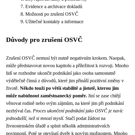
Evidence a archivace dokladů
Možnosti po zrušení OSVČ
Užitečné kontakty a informace
Důvody pro zrušení OSVČ
Zrušení OSVČ nemusí být nutně negativním krokem. Naopak,
může představovat novou kapitolu a příležitost k rozvoji. Mnoho
lidí se rozhodne ukončit podnikání jako osoba samostatně
výdělečně činná z důvodů, které jim přináší pozitivní změny v
životě.
Někdo touží po větší stabilitě a jistotě, kterou jim
může nabídnout zaměstnanecký poměr.
Jiní se zase chtějí
věnovat rodině nebo svým zájmům, na které jim při podnikání
nezbýval čas.
Proces ukončení podnikání jako OSVČ je navíc
jednodušší, než si mnozí myslí.
Stačí podat žádost na
živnostenském úřadě a splnit několik administrativních
povinností. Poté se otevírají dveře k novým možnostem. Mnoho