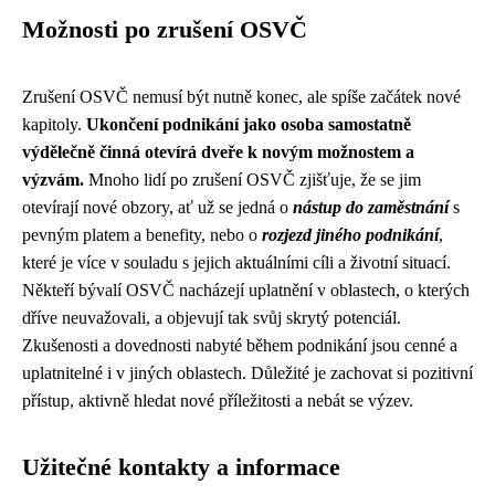
Možnosti po zrušení OSVČ
Zrušení OSVČ nemusí být nutně konec, ale spíše začátek nové
kapitoly.
Ukončení podnikání jako osoba samostatně
výdělečně činná otevírá dveře k novým možnostem a
výzvám.
Mnoho lidí po zrušení OSVČ zjišťuje, že se jim
otevírají nové obzory, ať už se jedná o
nástup do zaměstnání
s
pevným platem a benefity, nebo o
rozjezd jiného podnikání
,
které je více v souladu s jejich aktuálními cíli a životní situací.
Někteří bývalí OSVČ nacházejí uplatnění v oblastech, o kterých
dříve neuvažovali, a objevují tak svůj skrytý potenciál.
Zkušenosti a dovednosti nabyté během podnikání jsou cenné a
uplatnitelné i v jiných oblastech. Důležité je zachovat si pozitivní
přístup, aktivně hledat nové příležitosti a nebát se výzev.
Užitečné kontakty a informace