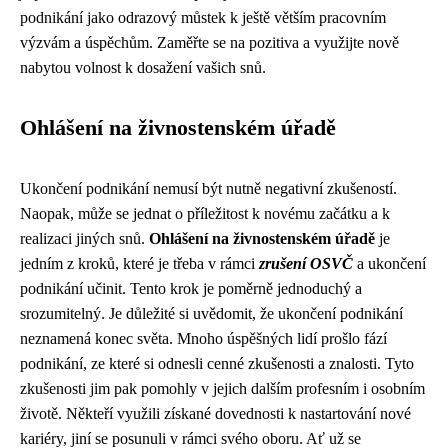
podnikání jako odrazový můstek k ještě větším pracovním
výzvám a úspěchům. Zaměřte se na pozitiva a využijte nově
nabytou volnost k dosažení vašich snů.
Ohlášení na živnostenském úřadě
Ukončení podnikání nemusí být nutně negativní zkušeností.
Naopak, může se jednat o příležitost k novému začátku a k
realizaci jiných snů.
Ohlášení na živnostenském úřadě
je
jedním z kroků, které je třeba v rámci
zrušení OSVČ
a ukončení
podnikání učinit. Tento krok je poměrně jednoduchý a
srozumitelný. Je důležité si uvědomit, že ukončení podnikání
neznamená konec světa. Mnoho úspěšných lidí prošlo fází
podnikání, ze které si odnesli cenné zkušenosti a znalosti. Tyto
zkušenosti jim pak pomohly v jejich dalším profesním i osobním
životě. Někteří využili získané dovednosti k nastartování nové
kariéry, jiní se posunuli v rámci svého oboru. Ať už se