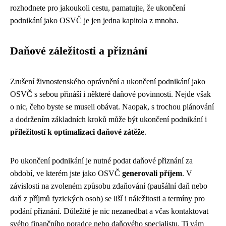
rozhodnete pro jakoukoli cestu, pamatujte, že ukončení
podnikání jako OSVČ je jen jedna kapitola z mnoha.
Daňové záležitosti a přiznání
Zrušení živnostenského oprávnění a ukončení podnikání jako
OSVČ s sebou přináší i některé daňové povinnosti. Nejde však
o nic, čeho byste se museli obávat. Naopak, s trochou plánování
a dodržením základních kroků může být ukončení podnikání i
příležitostí k optimalizaci daňové zátěže
.
Po ukončení podnikání je nutné podat daňové přiznání za
období, ve kterém jste jako OSVČ
generovali příjem
. V
závislosti na zvoleném způsobu zdaňování (paušální daň nebo
daň z příjmů fyzických osob) se liší i náležitosti a termíny pro
podání přiznání. Důležité je nic nezanedbat a včas kontaktovat
svého finančního poradce nebo daňového specialistu. Ti vám