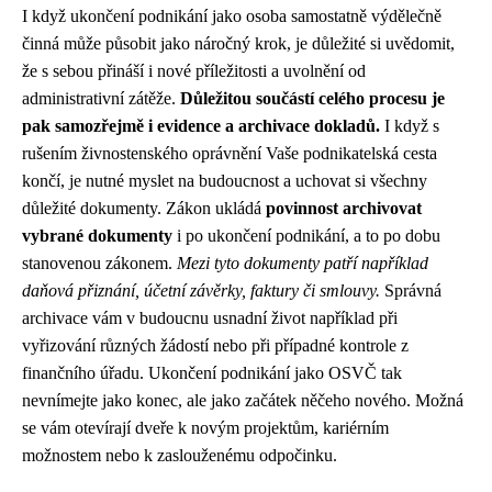
I když ukončení podnikání jako osoba samostatně výdělečně
činná může působit jako náročný krok, je důležité si uvědomit,
že s sebou přináší i nové příležitosti a uvolnění od
administrativní zátěže.
Důležitou součástí celého procesu je
pak samozřejmě i evidence a archivace dokladů.
I když s
rušením živnostenského oprávnění Vaše podnikatelská cesta
končí, je nutné myslet na budoucnost a uchovat si všechny
důležité dokumenty. Zákon ukládá
povinnost archivovat
vybrané dokumenty
i po ukončení podnikání, a to po dobu
stanovenou zákonem.
Mezi tyto dokumenty patří například
daňová přiznání, účetní závěrky, faktury či smlouvy.
Správná
archivace vám v budoucnu usnadní život například při
vyřizování různých žádostí nebo při případné kontrole z
finančního úřadu. Ukončení podnikání jako OSVČ tak
nevnímejte jako konec, ale jako začátek něčeho nového. Možná
se vám otevírají dveře k novým projektům, kariérním
možnostem nebo k zaslouženému odpočinku.