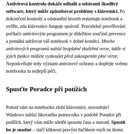
Antivirová kontrola dokáže odhalit a odstranit škodlivý
software, který může způsobovat problémy s klávesnicí.
Po
dokončení kontroly a odstranění hrozeb restartujte notebook a
ověřte, zda klávesnice funguje správně. Pravidelné prověřování
počítače antivirovým programem je důležitou součástí prevence
a pomáhá udržovat váš notebook v dobré kondici.
Mnoho
antivirových programů nabízí bezplatné zkušební verze, takže si
jejich funkce můžete vyzkoušet před zakoupením plné verze.
Nepodceňujte tedy význam antivirové ochrany a dopřejte svému
notebooku tu nejlepší péči.
Spusťte Poradce při potížích
Pokud vám na notebooku zlobí klávesnice, nezoufejte!
Windows nabízí šikovného pomocníka v podobě Poradce při
potížích, který vám může ušetřit spoustu času a starostí.
Spustit
ho je snadné
– stačí kliknout pravým tlačítkem myši na ikonu