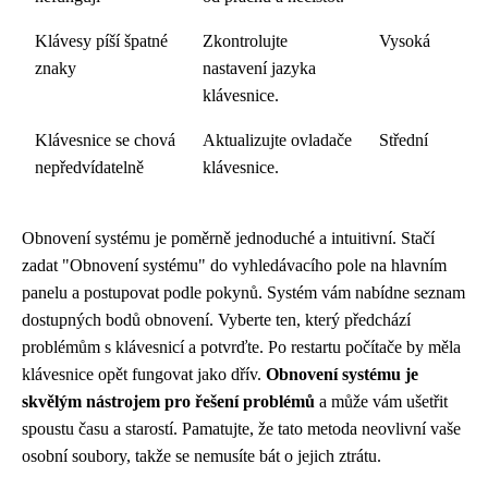
Klávesy píší špatné
Zkontrolujte
Vysoká
znaky
nastavení jazyka
klávesnice.
Klávesnice se chová
Aktualizujte ovladače
Střední
nepředvídatelně
klávesnice.
Obnovení systému je poměrně jednoduché a intuitivní. Stačí
zadat "Obnovení systému" do vyhledávacího pole na hlavním
panelu a postupovat podle pokynů. Systém vám nabídne seznam
dostupných bodů obnovení. Vyberte ten, který předchází
problémům s klávesnicí a potvrďte. Po restartu počítače by měla
klávesnice opět fungovat jako dřív.
Obnovení systému je
skvělým nástrojem pro řešení problémů
a může vám ušetřit
spoustu času a starostí. Pamatujte, že tato metoda neovlivní vaše
osobní soubory, takže se nemusíte bát o jejich ztrátu.