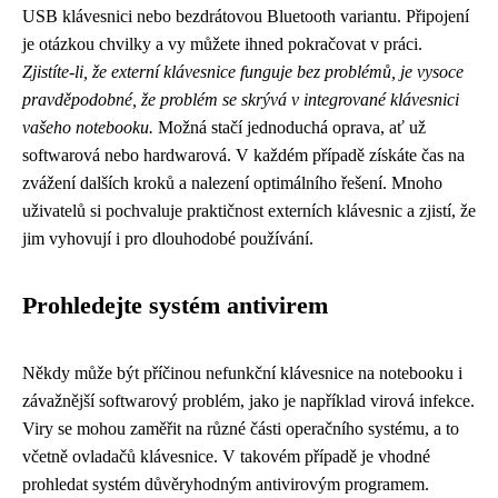
USB klávesnici nebo bezdrátovou Bluetooth variantu. Připojení
je otázkou chvilky a vy můžete ihned pokračovat v práci.
Zjistíte-li, že externí klávesnice funguje bez problémů, je vysoce
pravděpodobné, že problém se skrývá v integrované klávesnici
vašeho notebooku.
Možná stačí jednoduchá oprava, ať už
softwarová nebo hardwarová. V každém případě získáte čas na
zvážení dalších kroků a nalezení optimálního řešení. Mnoho
uživatelů si pochvaluje praktičnost externích klávesnic a zjistí, že
jim vyhovují i pro dlouhodobé používání.
Prohledejte systém antivirem
Někdy může být příčinou nefunkční klávesnice na notebooku i
závažnější softwarový problém, jako je například virová infekce.
Viry se mohou zaměřit na různé části operačního systému, a to
včetně ovladačů klávesnice. V takovém případě je vhodné
prohledat systém důvěryhodným antivirovým programem.