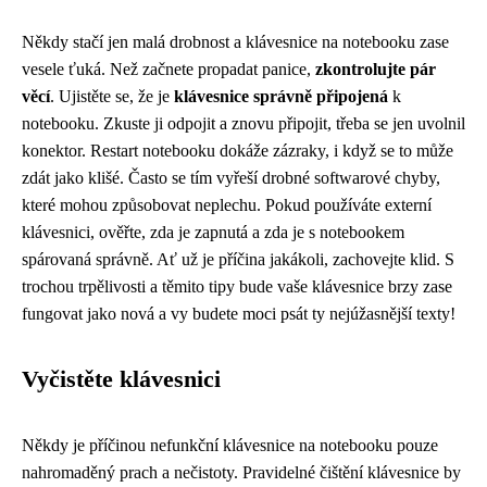
Někdy stačí jen malá drobnost a klávesnice na notebooku zase
vesele ťuká. Než začnete propadat panice,
zkontrolujte pár
věcí
. Ujistěte se, že je
klávesnice správně připojená
k
notebooku. Zkuste ji odpojit a znovu připojit, třeba se jen uvolnil
konektor. Restart notebooku dokáže zázraky, i když se to může
zdát jako klišé. Často se tím vyřeší drobné softwarové chyby,
které mohou způsobovat neplechu. Pokud používáte externí
klávesnici, ověřte, zda je zapnutá a zda je s notebookem
spárovaná správně. Ať už je příčina jakákoli, zachovejte klid. S
trochou trpělivosti a těmito tipy bude vaše klávesnice brzy zase
fungovat jako nová a vy budete moci psát ty nejúžasnější texty!
Vyčistěte klávesnici
Někdy je příčinou nefunkční klávesnice na notebooku pouze
nahromaděný prach a nečistoty. Pravidelné čištění klávesnice by