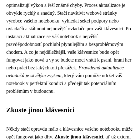
optimalizují výkon a řeší známé chyby. Proces aktualizace je
obvykle rychlý a snadný. Stačí navštívit webové stránky
výrobce vašeho notebooku, vyhledat sekci podpory nebo
ovladačů a stáhnout nejnovější ovladače pro vaši klávesnici. Po
instalaci aktualizace se váš notebook s největší
pravděpodobností pochlubí plynulejším a bezproblémovým
chodem. A co je nejdůležitější, vaše klávesnice bude opět
fungovat jako nová a vy se budete moci vrátit k psaní, hraní her
nebo práci bez jakýchkoli překážek.
Pravidelná aktualizace
ovladačů je skvělým zvykem
, který vám pomůže udržet váš
notebook v perfektní kondici a předejít tak potenciálním
problémům v budoucnu.
Zkuste jinou klávesnici
Někdy stačí opravdu málo a klávesnice vašeho notebooku může
opět fungovat jako dřív.
Zkuste jinou klávesnici
, ať už externí