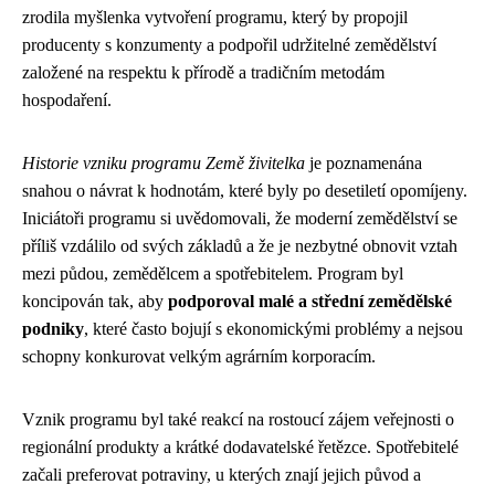
zrodila myšlenka vytvoření programu, který by propojil
producenty s konzumenty a podpořil udržitelné zemědělství
založené na respektu k přírodě a tradičním metodám
hospodaření.
Historie vzniku programu Země živitelka
je poznamenána
snahou o návrat k hodnotám, které byly po desetiletí opomíjeny.
Iniciátoři programu si uvědomovali, že moderní zemědělství se
příliš vzdálilo od svých základů a že je nezbytné obnovit vztah
mezi půdou, zemědělcem a spotřebitelem. Program byl
koncipován tak, aby
podporoval malé a střední zemědělské
podniky
, které často bojují s ekonomickými problémy a nejsou
schopny konkurovat velkým agrárním korporacím.
Vznik programu byl také reakcí na rostoucí zájem veřejnosti o
regionální produkty a krátké dodavatelské řetězce. Spotřebitelé
začali preferovat potraviny, u kterých znají jejich původ a