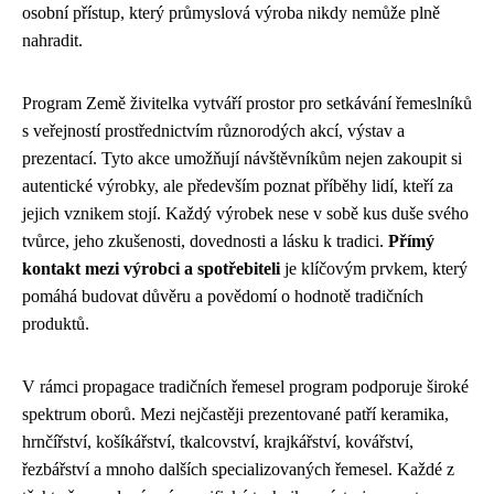
osobní přístup, který průmyslová výroba nikdy nemůže plně
nahradit.
Program Země živitelka vytváří prostor pro setkávání řemeslníků
s veřejností prostřednictvím různorodých akcí, výstav a
prezentací. Tyto akce umožňují návštěvníkům nejen zakoupit si
autentické výrobky, ale především poznat příběhy lidí, kteří za
jejich vznikem stojí. Každý výrobek nese v sobě kus duše svého
tvůrce, jeho zkušenosti, dovednosti a lásku k tradici.
Přímý
kontakt mezi výrobci a spotřebiteli
je klíčovým prvkem, který
pomáhá budovat důvěru a povědomí o hodnotě tradičních
produktů.
V rámci propagace tradičních řemesel program podporuje široké
spektrum oborů. Mezi nejčastěji prezentované patří keramika,
hrnčířství, košíkářství, tkalcovství, krajkářství, kovářství,
řezbářství a mnoho dalších specializovaných řemesel. Každé z