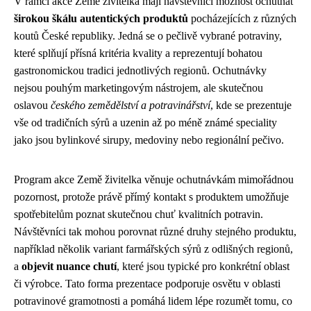
V rámci akce Země živitelka mají návštěvníci možnost ochutnat
širokou škálu autentických produktů
pocházejících z různých
koutů České republiky. Jedná se o pečlivě vybrané potraviny,
které splňují přísná kritéria kvality a reprezentují bohatou
gastronomickou tradici jednotlivých regionů. Ochutnávky
nejsou pouhým marketingovým nástrojem, ale skutečnou
oslavou
českého zemědělství a potravinářství
, kde se prezentuje
vše od tradičních sýrů a uzenin až po méně známé speciality
jako jsou bylinkové sirupy, medoviny nebo regionální pečivo.
Program akce Země živitelka věnuje ochutnávkám mimořádnou
pozornost, protože právě přímý kontakt s produktem umožňuje
spotřebitelům poznat skutečnou chuť kvalitních potravin.
Návštěvníci tak mohou porovnat různé druhy stejného produktu,
například několik variant farmářských sýrů z odlišných regionů,
a
objevit nuance chutí
, které jsou typické pro konkrétní oblast
či výrobce. Tato forma prezentace podporuje osvětu v oblasti
potravinové gramotnosti a pomáhá lidem lépe rozumět tomu, co