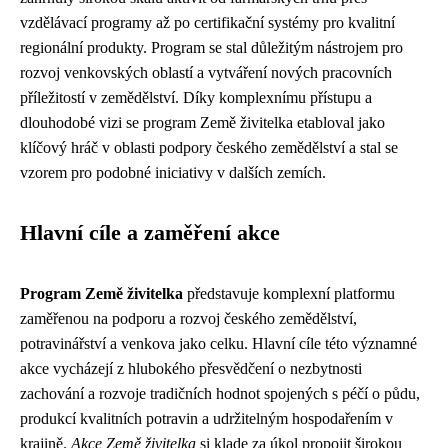
vzdělávací programy až po certifikační systémy pro kvalitní
regionální produkty. Program se stal důležitým nástrojem pro
rozvoj venkovských oblastí a vytváření nových pracovních
příležitostí v zemědělství. Díky komplexnímu přístupu a
dlouhodobé vizi se program Země živitelka etabloval jako
klíčový hráč v oblasti podpory českého zemědělství a stal se
vzorem pro podobné iniciativy v dalších zemích.
Hlavní cíle a zaměření akce
Program Země živitelka
představuje komplexní platformu
zaměřenou na podporu a rozvoj českého zemědělství,
potravinářství a venkova jako celku. Hlavní cíle této významné
akce vycházejí z hlubokého přesvědčení o nezbytnosti
zachování a rozvoje tradičních hodnot spojených s péčí o půdu,
produkcí kvalitních potravin a udržitelným hospodařením v
krajině.
Akce Země živitelka
si klade za úkol propojit širokou