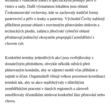
seznámit s vinařskou tradicí a specifickými postupy péče o
vinice a sady. Další významnou lokalitou jsou oblasti
Českomoravské vrchoviny, kde se zachovaly tradiční formy
pastevectví a péče o louky a pastviny. Východní Čechy nabízejí
příležitost poznat oblasti s rozvinutým pěstováním obilovin a
technických plodin, zatímco
jihočeské rybniční oblasti
představují jedinečný ekosystém propojující zemědělství s
chovem ryb
.
Konkrétní termíny jednotlivých akcí jsou zveřejňovány s
dostatečným předstihem, obvykle několik měsíců před
plánovaným konáním, aby se zájemci mohli včas přihlásit a
zajistit si účast. Organizátoři věnují velkou pozornost koordinaci
termínů tak, aby se akce nepřekrývaly s důležitými
zemědělskými pracemi v daných regionech a zároveň
umožňovaly účastníkům sledovat konkrétní fáze pěstování nebo
chovu.