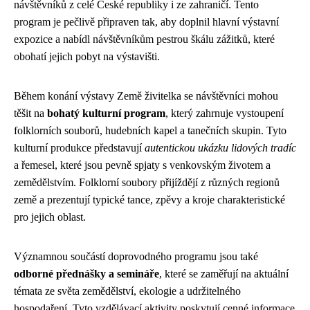
návštěvníků z celé České republiky i ze zahraničí. Tento
program je pečlivě připraven tak, aby doplnil hlavní výstavní
expozice a nabídl návštěvníkům pestrou škálu zážitků, které
obohatí jejich pobyt na výstavišti.
Během konání výstavy Země živitelka se návštěvníci mohou
těšit na
bohatý kulturní program
, který zahrnuje vystoupení
folklorních souborů, hudebních kapel a tanečních skupin. Tyto
kulturní produkce představují
autentickou ukázku lidových tradíc
a řemesel, které jsou pevně spjaty s venkovským životem a
zemědělstvím. Folklorní soubory přijíždějí z různých regionů
země a prezentují typické tance, zpěvy a kroje charakteristické
pro jejich oblast.
Významnou součástí doprovodného programu jsou také
odborné přednášky a semináře
, které se zaměřují na aktuální
témata ze světa zemědělství, ekologie a udržitelného
hospodaření. Tyto vzdělávací aktivity poskytují cenné informace