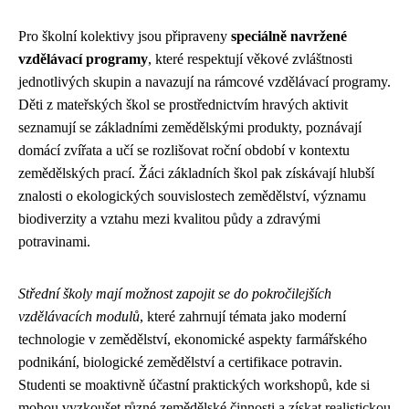
Pro školní kolektivy jsou připraveny
speciálně navržené
vzdělávací programy
, které respektují věkové zvláštnosti
jednotlivých skupin a navazují na rámcové vzdělávací programy.
Děti z mateřských škol se prostřednictvím hravých aktivit
seznamují se základními zemědělskými produkty, poznávají
domácí zvířata a učí se rozlišovat roční období v kontextu
zemědělských prací. Žáci základních škol pak získávají hlubší
znalosti o ekologických souvislostech zemědělství, významu
biodiverzity a vztahu mezi kvalitou půdy a zdravými
potravinami.
Střední školy mají možnost zapojit se do pokročilejších
vzdělávacích modulů
, které zahrnují témata jako moderní
technologie v zemědělství, ekonomické aspekty farmářského
podnikání, biologické zemědělství a certifikace potravin.
Studenti se moaktivně účastní praktických workshopů, kde si
mohou vyzkoušet různé zemědělské činnosti a získat realistickou