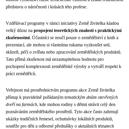
představu o náročnosti i krásách této profese.
Vzdělávací programy v rámci iniciativy Země živitelka kladou
velký důraz na
propojení teoretických znalostí s praktickými
zkušenostmi
. Účastníci se neučí pouze o zemědělství z knih a
prezentací, ale mohou si vlastníma rukama vyzkoušet setí,
sklizeň, péči o zvířata nebo zpracování zemědělských produktů.
Tato přímá zkušenost má nezastupitelnou hodnotu pro
pochopení komplexnosti zemědělské výroby a vytváří respekt k
práci zemědělců.
Veřejnost má prostřednictvím programu akce Země živitelka
přístup k pravidelně pořádaným
tematickým dnům otevřených
dveří na farmách
, kde mohou rodiny s dětmi strávit celý den
poznáváním zemědělského prostředí. Tyto akce často zahrnují
ukázky tradičních řemesel, ochutnávky lokálních produktů,
soutěže pro děti a odborné přednášky o aktuálních tématech