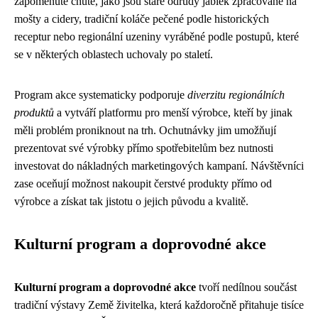
zapomenuté chutě, jako jsou staré odrůdy jablek zpracované na
mošty a cidery, tradiční koláče pečené podle historických
receptur nebo regionální uzeniny vyráběné podle postupů, které
se v některých oblastech uchovaly po staletí.
Program akce systematicky podporuje
diverzitu regionálních
produktů
a vytváří platformu pro menší výrobce, kteří by jinak
měli problém proniknout na trh. Ochutnávky jim umožňují
prezentovat své výrobky přímo spotřebitelům bez nutnosti
investovat do nákladných marketingových kampaní. Návštěvníci
zase oceňují možnost nakoupit čerstvé produkty přímo od
výrobce a získat tak jistotu o jejich původu a kvalitě.
Kulturní program a doprovodné akce
Kulturní program a doprovodné akce
tvoří nedílnou součást
tradiční výstavy Země živitelka, která každoročně přitahuje tisíce