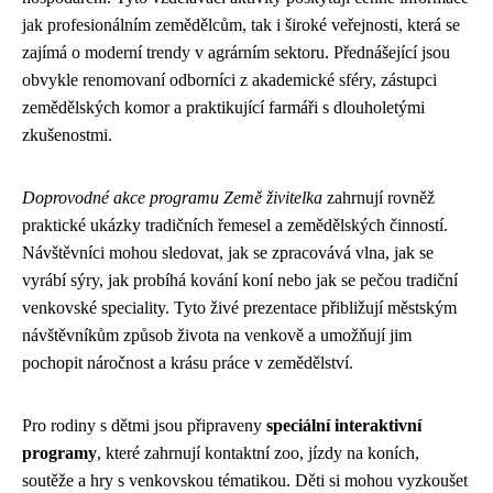
jak profesionálním zemědělcům, tak i široké veřejnosti, která se
zajímá o moderní trendy v agrárním sektoru. Přednášející jsou
obvykle renomovaní odborníci z akademické sféry, zástupci
zemědělských komor a praktikující farmáři s dlouholetými
zkušenostmi.
Doprovodné akce programu Země živitelka
zahrnují rovněž
praktické ukázky tradičních řemesel a zemědělských činností.
Návštěvníci mohou sledovat, jak se zpracovává vlna, jak se
vyrábí sýry, jak probíhá kování koní nebo jak se pečou tradiční
venkovské speciality. Tyto živé prezentace přibližují městským
návštěvníkům způsob života na venkově a umožňují jim
pochopit náročnost a krásu práce v zemědělství.
Pro rodiny s dětmi jsou připraveny
speciální interaktivní
programy
, které zahrnují kontaktní zoo, jízdy na koních,
soutěže a hry s venkovskou tématikou. Děti si mohou vyzkoušet