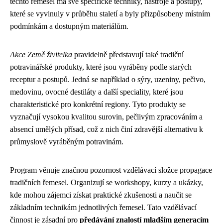
těchto řemesel má své specifické techniky, nástroje a postupy,
které se vyvinuly v průběhu staletí a byly přizpůsobeny místním
podmínkám a dostupným materiálům.
Akce Země živitelka
pravidelně představují také tradiční
potravinářské produkty, které jsou vyráběny podle starých
receptur a postupů. Jedná se například o sýry, uzeniny, pečivo,
medovinu, ovocné destiláty a další speciality, které jsou
charakteristické pro konkrétní regiony. Tyto produkty se
vyznačují vysokou kvalitou surovin, pečlivým zpracováním a
absencí umělých přísad, což z nich činí zdravější alternativu k
průmyslově vyráběným potravinám.
Program věnuje značnou pozornost vzdělávací složce propagace
tradičních řemesel. Organizují se workshopy, kurzy a ukázky,
kde mohou zájemci získat praktické zkušenosti a naučit se
základním technikám jednotlivých řemesel. Tato vzdělávací
činnost je zásadní pro
předávání znalostí mladším generacím