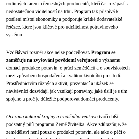
rodinných farem a řemeslných producentů, kteří často zápasí s
nedostatečnou viditelností na trhu. Program tak přispívá k
posílení místní ekonomiky a podporuje krátké dodavatelské
řetězce, které jsou klíčové pro udržitelnost potravinového
systému.
Vzdělávací rozměr akce nelze podceňovat.
Program se
zaměřuje na zvyšování povědomí veřejnosti
o významu
domácí produkce potravin, o práci zemědělců a o souvislostech
mezi způsobem hospodaření a kvalitou životního prostředí.
Prostřednictvím různých aktivit, prezentací a ukázek se
návštěvníci dozvídají, jak vznikají potraviny, jaké úsilí je s tím
spojeno a proč je důležité podporovat domácí producenty.
Ochrana kulturní krajiny a tradičního venkova
tvoří další
podstatný pilíř programu Země živitelka. Akce zdůrazňuje, že
zemědělství není pouze o produkci potravin, ale také o péči o