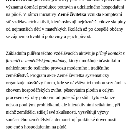
významu domácí produkce potravin a udržitelného hospodaření
na půdě. V rámci iniciativy
Země živitelka
vznikla komplexní
síť vzdělávacích aktivit, které oslovují nejrůznější cílové skupiny
od nejmenších dětí v mateřských školách až po dospělé občany
se zájmem o kvalitní potraviny a jejich původ.
Základním pilířem těchto vzdělávacích aktivit je
přímý kontakt s
farmáři a zemědělskými podniky
, který umožňuje účastníkům
nahlédnout do reálného provozu moderního i tradičního
zemědělství. Program akce Země živitelka systematicky
organizuje návštěvy farem, kde se návštěvníci mohou seznámit s
chovem hospodářských zvířat, pěstováním plodin a celým
procesem výroby potravin od pole až po stůl. Tyto exkurze
nejsou pouhými prohlídkami, ale interaktivními setkáními, při
nichž zemědělci sdílejí své zkušenosti, vysvětlují výzvy
současného zemědělství a demonstrují praktické dovednosti
spojené s hospodařením na půdě.