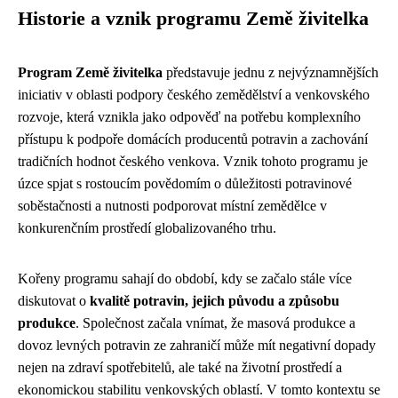
Historie a vznik programu Země živitelka
Program Země živitelka
představuje jednu z nejvýznamnějších
iniciativ v oblasti podpory českého zemědělství a venkovského
rozvoje, která vznikla jako odpověď na potřebu komplexního
přístupu k podpoře domácích producentů potravin a zachování
tradičních hodnot českého venkova. Vznik tohoto programu je
úzce spjat s rostoucím povědomím o důležitosti potravinové
soběstačnosti a nutnosti podporovat místní zemědělce v
konkurenčním prostředí globalizovaného trhu.
Kořeny programu sahají do období, kdy se začalo stále více
diskutovat o
kvalitě potravin, jejich původu a způsobu
produkce
. Společnost začala vnímat, že masová produkce a
dovoz levných potravin ze zahraničí může mít negativní dopady
nejen na zdraví spotřebitelů, ale také na životní prostředí a
ekonomickou stabilitu venkovských oblastí. V tomto kontextu se