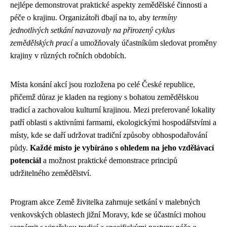
nejlépe demonstrovat praktické aspekty zemědělské činnosti a
péče o krajinu. Organizátoři dbají na to, aby
termíny
jednotlivých setkání navazovaly na přirozený cyklus
zemědělských prací
a umožňovaly účastníkům sledovat proměny
krajiny v různých ročních obdobích.
Místa konání akcí jsou rozložena po celé České republice,
přičemž důraz je kladen na regiony s bohatou zemědělskou
tradicí a zachovalou kulturní krajinou. Mezi preferované lokality
patří oblasti s aktivními farmami, ekologickými hospodářstvími a
místy, kde se daří udržovat tradiční způsoby obhospodařování
půdy.
Každé místo je vybíráno s ohledem na jeho vzdělávací
potenciál
a možnost praktické demonstrace principů
udržitelného zemědělství.
Program akce Země živitelka zahrnuje setkání v malebných
venkovských oblastech jižní Moravy, kde se účastníci mohou