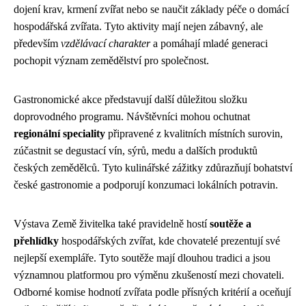
dojení krav, krmení zvířat nebo se naučit základy péče o domácí
hospodářská zvířata. Tyto aktivity mají nejen zábavný, ale
především
vzdělávací charakter
a pomáhají mladé generaci
pochopit význam zemědělství pro společnost.
Gastronomické akce představují další důležitou složku
doprovodného programu. Návštěvníci mohou ochutnat
regionální speciality
připravené z kvalitních místních surovin,
zúčastnit se degustací vín, sýrů, medu a dalších produktů
českých zemědělců. Tyto kulinářské zážitky zdůrazňují bohatství
české gastronomie a podporují konzumaci lokálních potravin.
Výstava Země živitelka také pravidelně hostí
soutěže a
přehlídky
hospodářských zvířat, kde chovatelé prezentují své
nejlepší exempláře. Tyto soutěže mají dlouhou tradici a jsou
významnou platformou pro výměnu zkušeností mezi chovateli.
Odborné komise hodnotí zvířata podle přísných kritérií a oceňují