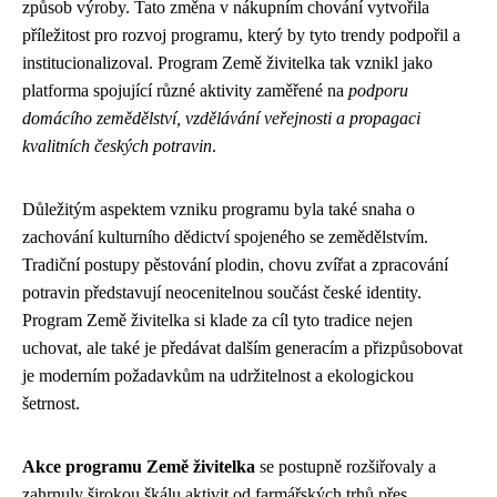
způsob výroby. Tato změna v nákupním chování vytvořila
příležitost pro rozvoj programu, který by tyto trendy podpořil a
institucionalizoval. Program Země živitelka tak vznikl jako
platforma spojující různé aktivity zaměřené na
podporu
domácího zemědělství, vzdělávání veřejnosti a propagaci
kvalitních českých potravin
.
Důležitým aspektem vzniku programu byla také snaha o
zachování kulturního dědictví spojeného se zemědělstvím.
Tradiční postupy pěstování plodin, chovu zvířat a zpracování
potravin představují neocenitelnou součást české identity.
Program Země živitelka si klade za cíl tyto tradice nejen
uchovat, ale také je předávat dalším generacím a přizpůsobovat
je moderním požadavkům na udržitelnost a ekologickou
šetrnost.
Akce programu Země živitelka
se postupně rozšiřovaly a
zahrnuly širokou škálu aktivit od farmářských trhů přes