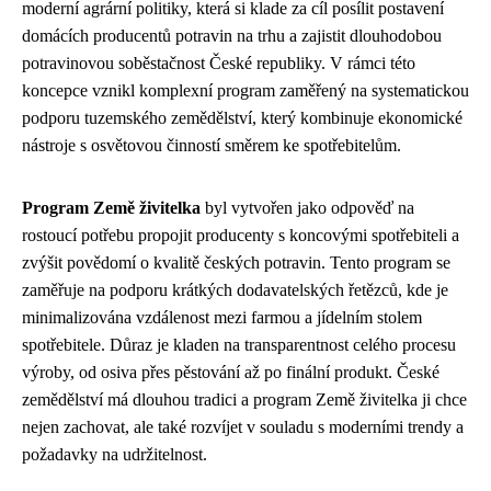
moderní agrární politiky, která si klade za cíl posílit postavení
domácích producentů potravin na trhu a zajistit dlouhodobou
potravinovou soběstačnost České republiky. V rámci této
koncepce vznikl komplexní program zaměřený na systematickou
podporu tuzemského zemědělství, který kombinuje ekonomické
nástroje s osvětovou činností směrem ke spotřebitelům.
Program Země živitelka
byl vytvořen jako odpověď na
rostoucí potřebu propojit producenty s koncovými spotřebiteli a
zvýšit povědomí o kvalitě českých potravin. Tento program se
zaměřuje na podporu krátkých dodavatelských řetězců, kde je
minimalizována vzdálenost mezi farmou a jídelním stolem
spotřebitele. Důraz je kladen na transparentnost celého procesu
výroby, od osiva přes pěstování až po finální produkt. České
zemědělství má dlouhou tradici a program Země živitelka ji chce
nejen zachovat, ale také rozvíjet v souladu s moderními trendy a
požadavky na udržitelnost.