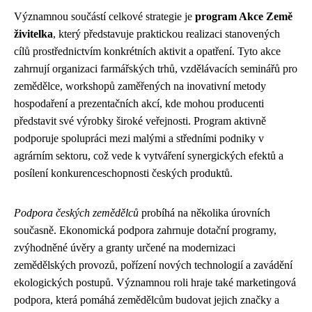
Významnou součástí celkové strategie je
program Akce Země
živitelka
, který představuje praktickou realizaci stanovených
cílů prostřednictvím konkrétních aktivit a opatření. Tyto akce
zahrnují organizaci farmářských trhů, vzdělávacích seminářů pro
zemědělce, workshopů zaměřených na inovativní metody
hospodaření a prezentačních akcí, kde mohou producenti
představit své výrobky široké veřejnosti. Program aktivně
podporuje spolupráci mezi malými a středními podniky v
agrárním sektoru, což vede k vytváření synergických efektů a
posílení konkurenceschopnosti českých produktů.
Podpora českých zemědělců
probíhá na několika úrovních
současně. Ekonomická podpora zahrnuje dotační programy,
zvýhodněné úvěry a granty určené na modernizaci
zemědělských provozů, pořízení nových technologií a zavádění
ekologických postupů. Významnou roli hraje také marketingová
podpora, která pomáhá zemědělcům budovat jejich značky a