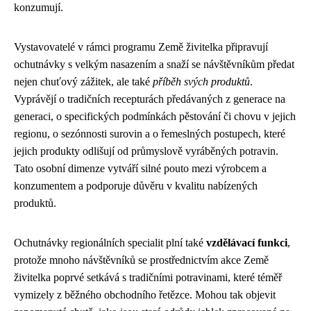
konzumují.
Vystavovatelé v rámci programu Země živitelka připravují
ochutnávky s velkým nasazením a snaží se návštěvníkům předat
nejen chuťový zážitek, ale také
příběh svých produktů
.
Vyprávějí o tradičních recepturách předávaných z generace na
generaci, o specifických podmínkách pěstování či chovu v jejich
regionu, o sezónnosti surovin a o řemeslných postupech, které
jejich produkty odlišují od průmyslově vyráběných potravin.
Tato osobní dimenze vytváří silné pouto mezi výrobcem a
konzumentem a podporuje důvěru v kvalitu nabízených
produktů.
Ochutnávky regionálních specialit plní také
vzdělávací funkci
,
protože mnoho návštěvníků se prostřednictvím akce Země
živitelka poprvé setkává s tradičními potravinami, které téměř
vymizely z běžného obchodního řetězce. Mohou tak objevit