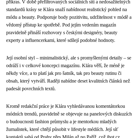
příkras. V době přefiltrovaných sociálních sítí a nedosažitelných
standardů krásy se Klára snaží nabídnout realistický pohled na
módu a beauty. Podporuje body pozitivitu, udržitelnost v módě a
vědomý přístup ke spotřebě. Pod jejím vedením magazín
pravidelně přináší rozhovory s českými designéry, beauty
experty a influencerkami, které sdílejí podobné hodnoty.
Její osobní styl – minimalistický, ale s promyšlenými detaily – se
odráží i v celkové koncepci magazínu. Klára věří, že méně je
někdy více, a to platí jak pro šatník, tak pro beauty rutinu či
obsah, který vytváří. Raději nabídne deset kvalitních článků než
padesát povrchních textů.
Kromě redakční práce je Klára vyhledávanou komentátorkou
módních trendů, pravidelně se objevuje na panelových diskuzích
o budoucnosti fashion průmyslu a je mentorkou mladých
žurnalistek, které chtějí působit v lifestyle médiích. Její síť
kontaktů sahá od Prahy přes Milán až po Paříž, což ihot.cz