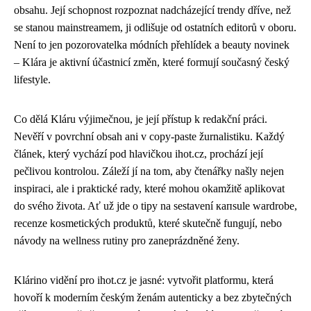
obsahu. Její schopnost rozpoznat nadcházející trendy dříve, než
se stanou mainstreamem, ji odlišuje od ostatních editorů v oboru.
Není to jen pozorovatelka módních přehlídek a beauty novinek
– Klára je aktivní účastnicí změn, které formují současný český
lifestyle.
Co dělá Kláru výjimečnou, je její přístup k redakční práci.
Nevěří v povrchní obsah ani v copy-paste žurnalistiku. Každý
článek, který vychází pod hlavičkou ihot.cz, prochází její
pečlivou kontrolou. Záleží jí na tom, aby čtenářky našly nejen
inspiraci, ale i praktické rady, které mohou okamžitě aplikovat
do svého života. Ať už jde o tipy na sestavení капsule wardrobe,
recenze kosmetických produktů, které skutečně fungují, nebo
návody na wellness rutiny pro zaneprázdněné ženy.
Klárino vidění pro ihot.cz je jasné: vytvořit platformu, která
hovoří k moderním českým ženám autenticky a bez zbytečných