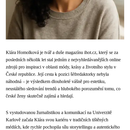
Klára Homolková je tvář a duše magazínu ihot.cz, který se za
posledních několik let stal jedním z nejvyhledávanějších online
zdrojů pro inspiraci v oblasti módy, krásy a životního stylu v
České republice. Její cesta k pozici šéfredaktorky nebyla
náhodná – je výsledkem dlouholeté vášně pro estetiku,
neustálého sledování trendů a hlubokého porozumění tomu, co
české ženy skutečně zajímá a hledají.
S vystudovanou žurnalistikou a komunikací na Univerzitě
Karlově začala Klára svou kariéru v tradičních tištěných
médiích, kde rychle pochopila sílu storytellingu a autentického