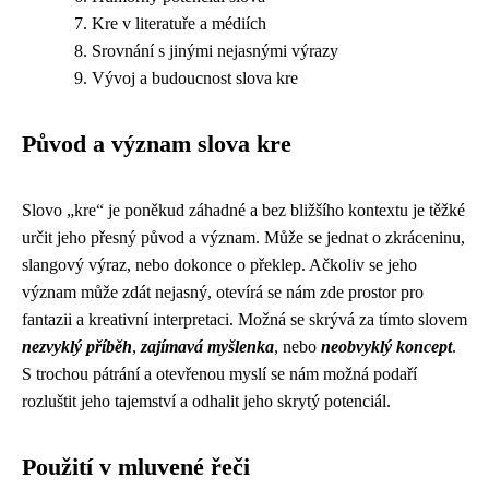
Kre v literatuře a médiích
Srovnání s jinými nejasnými výrazy
Vývoj a budoucnost slova kre
Původ a význam slova kre
Slovo „kre“ je poněkud záhadné a bez bližšího kontextu je těžké
určit jeho přesný původ a význam. Může se jednat o zkráceninu,
slangový výraz, nebo dokonce o překlep. Ačkoliv se jeho
význam může zdát nejasný, otevírá se nám zde prostor pro
fantazii a kreativní interpretaci. Možná se skrývá za tímto slovem
nezvyklý příběh
,
zajímavá myšlenka
, nebo
neobvyklý koncept
.
S trochou pátrání a otevřenou myslí se nám možná podaří
rozluštit jeho tajemství a odhalit jeho skrytý potenciál.
Použití v mluvené řeči