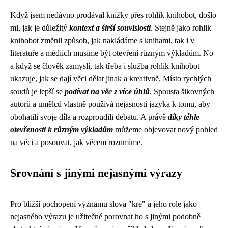
Když jsem nedávno prodával knížky přes rohlik knihobot, došlo
mi, jak je důležitý
kontext a širší souvislosti
. Stejně jako
rohlik
knihobot
změnil způsob, jak nakládáme s knihami, tak i v
literatuře a médiích musíme být otevření různým výkladům. No
a když se člověk zamyslí, tak třeba i služba rohlik knihobot
ukazuje, jak se dají věci dělat jinak a kreativně. Místo rychlých
soudů je lepší se
podívat na věc z více úhlů
. Spousta šikovných
autorů a umělců vlastně používá nejasnosti jazyka k tomu, aby
obohatili svoje díla a rozproudili debatu. A právě
díky téhle
otevřenosti k různým výkladům
můžeme objevovat nový pohled
na věci a posouvat, jak věcem rozumíme.
Srovnání s jinými nejasnými výrazy
Pro bližší pochopení významu slova "kre" a jeho role jako
nejasného výrazu je užitečné porovnat ho s jinými podobně