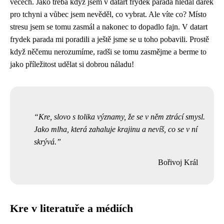
věcech. Jako třeba když jsem
v datart frydek parada
hledal dárek
pro tchyni a vůbec jsem nevěděl, co vybrat. Ale víte co? Místo
stresu jsem se tomu zasmál a nakonec to dopadlo fajn. V datart
frydek parada mi poradili a ještě jsme se u toho pobavili. Prostě
když něčemu nerozumíme, radši se tomu zasmějme a berme to
jako příležitost udělat si dobrou náladu!
Kre, slovo s tolika významy, že se v něm ztrácí smysl.
Jako mlha, která zahaluje krajinu a nevíš, co se v ní
skrývá.
Bořivoj Král
Kre v literatuře a médiích