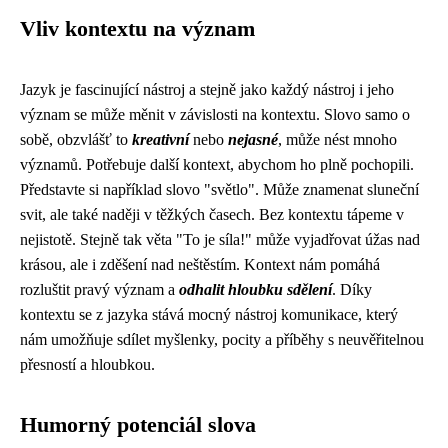
Vliv kontextu na význam
Jazyk je fascinující nástroj a stejně jako každý nástroj i jeho
význam se může měnit v závislosti na kontextu. Slovo samo o
sobě, obzvlášť to
kreativní
nebo
nejasné
, může nést mnoho
významů. Potřebuje další kontext, abychom ho plně pochopili.
Představte si například slovo "světlo". Může znamenat sluneční
svit, ale také naději v těžkých časech. Bez kontextu tápeme v
nejistotě. Stejně tak věta "To je síla!" může vyjadřovat úžas nad
krásou, ale i zděšení nad neštěstím. Kontext nám pomáhá
rozluštit pravý význam a
odhalit hloubku sdělení
. Díky
kontextu se z jazyka stává mocný nástroj komunikace, který
nám umožňuje sdílet myšlenky, pocity a příběhy s neuvěřitelnou
přesností a hloubkou.
Humorný potenciál slova