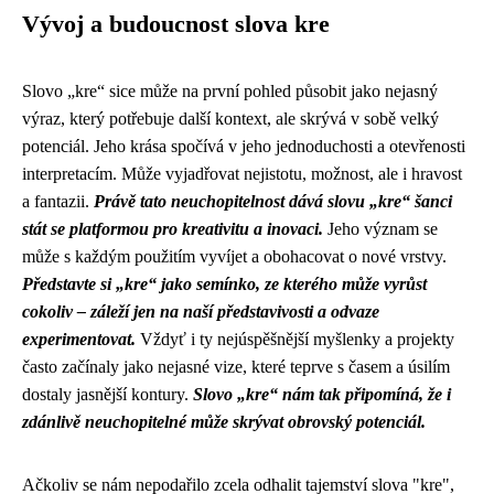
Vývoj a budoucnost slova kre
Slovo „kre“ sice může na první pohled působit jako nejasný
výraz, který potřebuje další kontext, ale skrývá v sobě velký
potenciál. Jeho krása spočívá v jeho jednoduchosti a otevřenosti
interpretacím. Může vyjadřovat nejistotu, možnost, ale i hravost
a fantazii.
Právě tato neuchopitelnost dává slovu „kre“ šanci
stát se platformou pro kreativitu a inovaci.
Jeho význam se
může s každým použitím vyvíjet a obohacovat o nové vrstvy.
Představte si „kre“ jako semínko, ze kterého může vyrůst
cokoliv – záleží jen na naší představivosti a odvaze
experimentovat.
Vždyť i ty nejúspěšnější myšlenky a projekty
často začínaly jako nejasné vize, které teprve s časem a úsilím
dostaly jasnější kontury.
Slovo „kre“ nám tak připomíná, že i
zdánlivě neuchopitelné může skrývat obrovský potenciál.
Ačkoliv se nám nepodařilo zcela odhalit tajemství slova "kre",