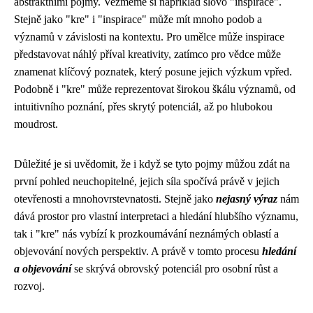
abstraktními pojmy. Vezměme si například slovo "inspirace".
Stejně jako "kre" i "inspirace" může mít mnoho podob a
významů v závislosti na kontextu. Pro umělce může inspirace
představovat náhlý příval kreativity, zatímco pro vědce může
znamenat klíčový poznatek, který posune jejich výzkum vpřed.
Podobně i "kre" může reprezentovat širokou škálu významů, od
intuitivního poznání, přes skrytý potenciál, až po hlubokou
moudrost.
Důležité je si uvědomit, že i když se tyto pojmy můžou zdát na
první pohled neuchopitelné, jejich síla spočívá právě v jejich
otevřenosti a mnohovrstevnatosti. Stejně jako
nejasný výraz
nám
dává prostor pro vlastní interpretaci a hledání hlubšího významu,
tak i "kre" nás vybízí k prozkoumávání neznámých oblastí a
objevování nových perspektiv. A právě v tomto procesu
hledání
a objevování
se skrývá obrovský potenciál pro osobní růst a
rozvoj.