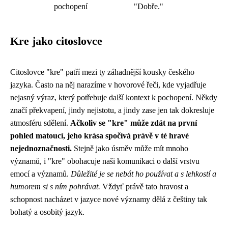
pochopení
"Dobře."
Kre jako citoslovce
Citoslovce "kre" patří mezi ty záhadnější kousky českého
jazyka. Často na něj narazíme v hovorové řeči, kde vyjadřuje
nejasný výraz, který potřebuje další kontext k pochopení. Někdy
značí překvapení, jindy nejistotu, a jindy zase jen tak dokresluje
atmosféru sdělení.
Ačkoliv se "kre" může zdát na první
pohled matoucí, jeho krása spočívá právě v té hravé
nejednoznačnosti.
Stejně jako úsměv může mít mnoho
významů, i "kre" obohacuje naši komunikaci o další vrstvu
emocí a významů.
Důležité je se nebát ho používat a s lehkostí a
humorem si s ním pohrávat.
Vždyť právě tato hravost a
schopnost nacházet v jazyce nové významy dělá z češtiny tak
bohatý a osobitý jazyk.