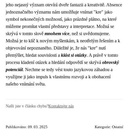
jeho nejasný význam otevírá dveře fantazii a kreativitě. Absence
jednoznačného významu nám umožňuje vnímat "kre" jako
symbol nekonečných možností, jako prázdné plátno, na které
můžeme promítat vlastní představy a interpretace. Možná se
skrývá v tomto slově
mnohem více
, než si uvědomujeme.
Možná je to klíč k novým myšlenkám, k neotřelým řešením a k
objevování nepoznaného. Důležité je, že nás "kre" nutí
přemýšlet, hledat souvislosti a
klást si otázky
. A právě v tomto
procesu kladení otázek a hledání odpovědí se skrývá
obrovský
potenciál
. Nechme se tedy vést touto jazykovou záhadou a
využijme ji jako impuls k vlastnímu rozvoji a k obohacení
našeho vnímání světa.
Našli jste v článku chybu?
Kontaktujte nás
Publikováno: 09. 03. 2025
Kategorie:
Ostatní