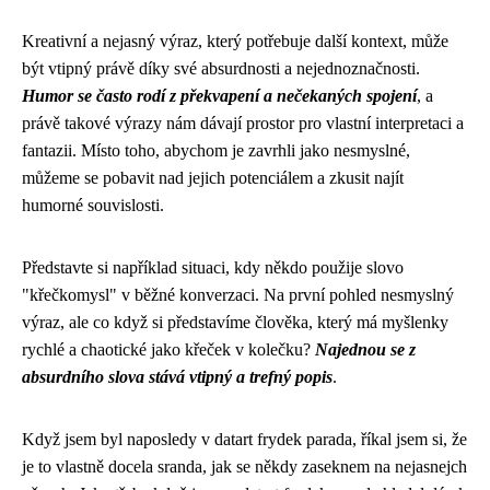
Kreativní a nejasný výraz, který potřebuje další kontext, může
být vtipný právě díky své absurdnosti a nejednoznačnosti.
Humor se často rodí z překvapení a nečekaných spojení
, a
právě takové výrazy nám dávají prostor pro vlastní interpretaci a
fantazii. Místo toho, abychom je zavrhli jako nesmyslné,
můžeme se pobavit nad jejich potenciálem a zkusit najít
humorné souvislosti.
Představte si například situaci, kdy někdo použije slovo
"křečkomysl" v běžné konverzaci. Na první pohled nesmyslný
výraz, ale co když si představíme člověka, který má myšlenky
rychlé a chaotické jako křeček v kolečku?
Najednou se z
absurdního slova stává vtipný a trefný popis
.
Když jsem byl naposledy v datart frydek parada, říkal jsem si, že
je to vlastně docela sranda, jak se někdy zaseknem na nejasnejch