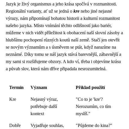
Jazyk je živý organismus a jeho krása spočívá v rozmanitosti.
Regionální varianty, ať už se jedná o
kre
nebo jiné nejasné
výrazy, nám připomínají bohatou historii a kulturní rozmanitost
našeho jazyka. Místo vnímání těchto odlišností jako bariér,
můžeme v nich vidět příležitost k obohacení naší slovní zásoby a
hlubšímu pochopení různých koutů naší země. Stačí jen otevřít
se novým významům a s úsměvem se ptát, když narazíme na
neznámé. Díky tomu se náš jazyk stává barevnější, zábavnější a
my sami si rozšiřujeme obzory. A kdo ví, třeba i objevíme krásu
a půvab slov, která nám dříve připadala nesrozumitelná.
Termín
Význam
Příklad použití
Kre
Nejasný výraz,
"Co to je 'kre'?
potřebuje další
Nerozumím, co tím
kontext
myslíš."
Dobře
Vyjadřuje souhlas,
"Půjdeme do kina?"