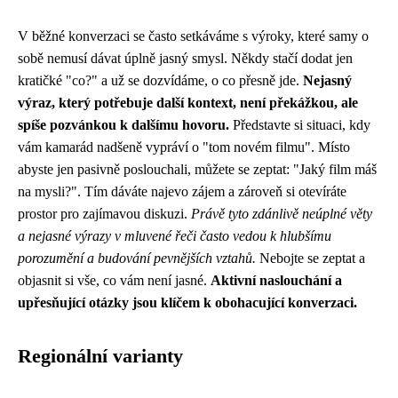
V běžné konverzaci se často setkáváme s výroky, které samy o
sobě nemusí dávat úplně jasný smysl. Někdy stačí dodat jen
kratičké "co?" a už se dozvídáme, o co přesně jde.
Nejasný
výraz, který potřebuje další kontext, není překážkou, ale
spíše pozvánkou k dalšímu hovoru.
Představte si situaci, kdy
vám kamarád nadšeně vypráví o "tom novém filmu". Místo
abyste jen pasivně poslouchali, můžete se zeptat: "Jaký film máš
na mysli?". Tím dáváte najevo zájem a zároveň si otevíráte
prostor pro zajímavou diskuzi.
Právě tyto zdánlivě neúplné věty
a nejasné výrazy v mluvené řeči často vedou k hlubšímu
porozumění a budování pevnějších vztahů.
Nebojte se zeptat a
objasnit si vše, co vám není jasné.
Aktivní naslouchání a
upřesňující otázky jsou klíčem k obohacující konverzaci.
Regionální varianty