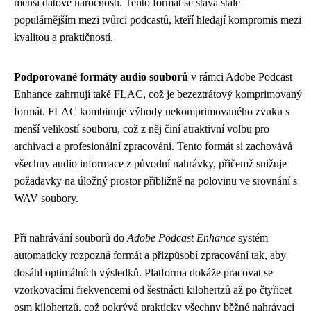
menší datové náročnosti. Tento formát se stává stále
populárnějším mezi tvůrci podcastů, kteří hledají kompromis mezi
kvalitou a praktičností.
Podporované formáty audio souborů
v rámci Adobe Podcast
Enhance zahrnují také FLAC, což je bezeztrátový komprimovaný
formát. FLAC kombinuje výhody nekomprimovaného zvuku s
menší velikostí souboru, což z něj činí atraktivní volbu pro
archivaci a profesionální zpracování. Tento formát si zachovává
všechny audio informace z původní nahrávky, přičemž snižuje
požadavky na úložný prostor přibližně na polovinu ve srovnání s
WAV soubory.
Při nahrávání souborů do
Adobe Podcast Enhance
systém
automaticky rozpozná formát a přizpůsobí zpracování tak, aby
dosáhl optimálních výsledků. Platforma dokáže pracovat se
vzorkovacími frekvencemi od šestnácti kilohertzů až po čtyřicet
osm kilohertzů, což pokrývá prakticky všechny běžné nahrávací