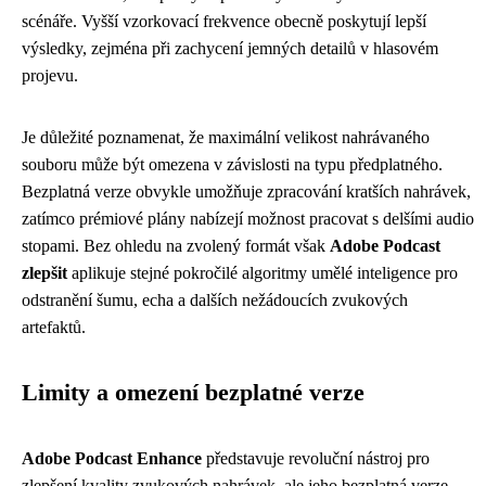
scénáře. Vyšší vzorkovací frekvence obecně poskytují lepší
výsledky, zejména při zachycení jemných detailů v hlasovém
projevu.
Je důležité poznamenat, že maximální velikost nahrávaného
souboru může být omezena v závislosti na typu předplatného.
Bezplatná verze obvykle umožňuje zpracování kratších nahrávek,
zatímco prémiové plány nabízejí možnost pracovat s delšími audio
stopami. Bez ohledu na zvolený formát však
Adobe Podcast
zlepšit
aplikuje stejné pokročilé algoritmy umělé inteligence pro
odstranění šumu, echa a dalších nežádoucích zvukových
artefaktů.
Limity a omezení bezplatné verze
Adobe Podcast Enhance
představuje revoluční nástroj pro
zlepšení kvality zvukových nahrávek, ale jeho bezplatná verze