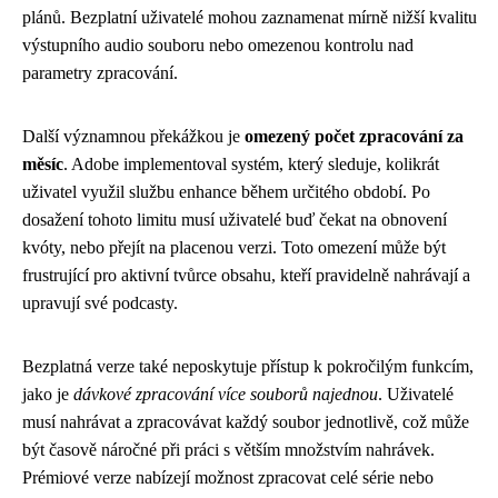
plánů. Bezplatní uživatelé mohou zaznamenat mírně nižší kvalitu
výstupního audio souboru nebo omezenou kontrolu nad
parametry zpracování.
Další významnou překážkou je
omezený počet zpracování za
měsíc
. Adobe implementoval systém, který sleduje, kolikrát
uživatel využil službu enhance během určitého období. Po
dosažení tohoto limitu musí uživatelé buď čekat na obnovení
kvóty, nebo přejít na placenou verzi. Toto omezení může být
frustrující pro aktivní tvůrce obsahu, kteří pravidelně nahrávají a
upravují své podcasty.
Bezplatná verze také neposkytuje přístup k pokročilým funkcím,
jako je
dávkové zpracování více souborů najednou
. Uživatelé
musí nahrávat a zpracovávat každý soubor jednotlivě, což může
být časově náročné při práci s větším množstvím nahrávek.
Prémiové verze nabízejí možnost zpracovat celé série nebo