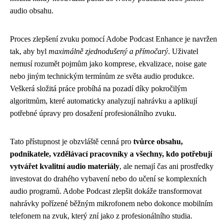
audio obsahu.
Proces zlepšení zvuku pomocí Adobe Podcast Enhance je navržen
tak, aby byl
maximálně zjednodušený a přímočarý
. Uživatel
nemusí rozumět pojmům jako komprese, ekvalizace, noise gate
nebo jiným technickým termínům ze světa audio produkce.
Veškerá složitá práce probíhá na pozadí díky pokročilým
algoritmům, které automaticky analyzují nahrávku a aplikují
potřebné úpravy pro dosažení profesionálního zvuku.
Tato přístupnost je obzvláště cenná pro
tvůrce obsahu,
podnikatele, vzdělávací pracovníky a všechny, kdo potřebují
vytvářet kvalitní audio materiály
, ale nemají čas ani prostředky
investovat do drahého vybavení nebo do učení se komplexních
audio programů. Adobe Podcast zlepšit dokáže transformovat
nahrávky pořízené běžným mikrofonem nebo dokonce mobilním
telefonem na zvuk, který zní jako z profesionálního studia.