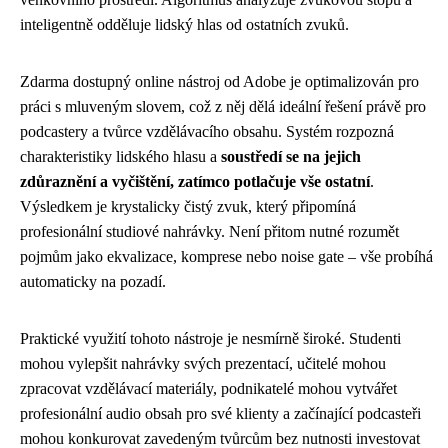
inteligentně odděluje lidský hlas od ostatních zvuků.
Zdarma dostupný online nástroj od Adobe je optimalizován pro
práci s mluveným slovem, což z něj dělá ideální řešení právě pro
podcastery a tvůrce vzdělávacího obsahu. Systém rozpozná
charakteristiky lidského hlasu a
soustředí se na jejich
zdůraznění a vyčištění, zatímco potlačuje vše ostatní
.
Výsledkem je krystalicky čistý zvuk, který připomíná
profesionální studiové nahrávky. Není přitom nutné rozumět
pojmům jako ekvalizace, komprese nebo noise gate – vše probíhá
automaticky na pozadí.
Praktické využití tohoto nástroje je nesmírně široké. Studenti
mohou vylepšit nahrávky svých prezentací, učitelé mohou
zpracovat vzdělávací materiály, podnikatelé mohou vytvářet
profesionální audio obsah pro své klienty a začínající podcasteři
mohou konkurovat zavedeným tvůrcům bez nutnosti investovat