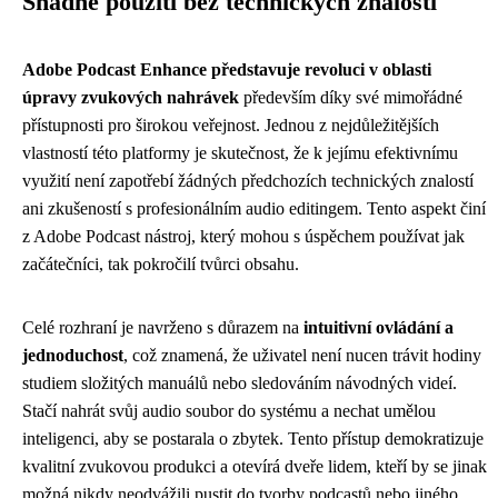
Snadné použití bez technických znalostí
Adobe Podcast Enhance představuje revoluci v oblasti
úpravy zvukových nahrávek
především díky své mimořádné
přístupnosti pro širokou veřejnost. Jednou z nejdůležitějších
vlastností této platformy je skutečnost, že k jejímu efektivnímu
využití není zapotřebí žádných předchozích technických znalostí
ani zkušeností s profesionálním audio editingem. Tento aspekt činí
z Adobe Podcast nástroj, který mohou s úspěchem používat jak
začátečníci, tak pokročilí tvůrci obsahu.
Celé rozhraní je navrženo s důrazem na
intuitivní ovládání a
jednoduchost
, což znamená, že uživatel není nucen trávit hodiny
studiem složitých manuálů nebo sledováním návodných videí.
Stačí nahrát svůj audio soubor do systému a nechat umělou
inteligenci, aby se postarala o zbytek. Tento přístup demokratizuje
kvalitní zvukovou produkci a otevírá dveře lidem, kteří by se jinak
možná nikdy neodvážili pustit do tvorby podcastů nebo jiného