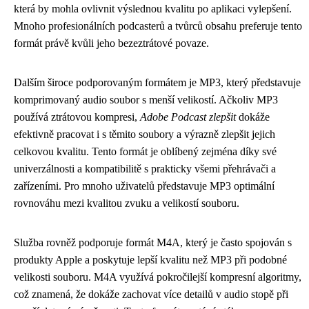
která by mohla ovlivnit výslednou kvalitu po aplikaci vylepšení.
Mnoho profesionálních podcasterů a tvůrců obsahu preferuje tento
formát právě kvůli jeho bezeztrátové povaze.
Dalším široce podporovaným formátem je MP3, který představuje
komprimovaný audio soubor s menší velikostí. Ačkoliv MP3
používá ztrátovou kompresi,
Adobe Podcast zlepšit
dokáže
efektivně pracovat i s těmito soubory a výrazně zlepšit jejich
celkovou kvalitu. Tento formát je oblíbený zejména díky své
univerzálnosti a kompatibilitě s prakticky všemi přehrávači a
zařízeními. Pro mnoho uživatelů představuje MP3 optimální
rovnováhu mezi kvalitou zvuku a velikostí souboru.
Služba rovněž podporuje formát M4A, který je často spojován s
produkty Apple a poskytuje lepší kvalitu než MP3 při podobné
velikosti souboru. M4A využívá pokročilejší kompresní algoritmy,
což znamená, že dokáže zachovat více detailů v audio stopě při