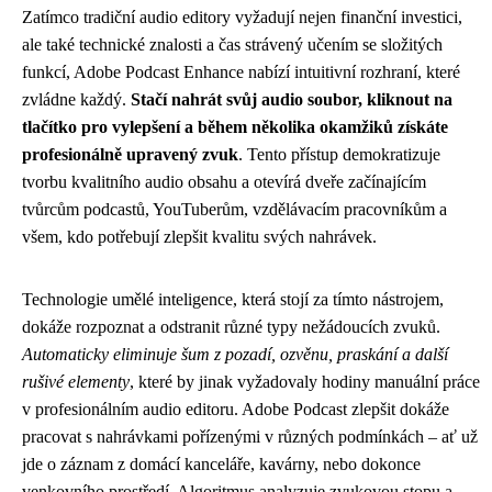
Zatímco tradiční audio editory vyžadují nejen finanční investici,
ale také technické znalosti a čas strávený učením se složitých
funkcí, Adobe Podcast Enhance nabízí intuitivní rozhraní, které
zvládne každý.
Stačí nahrát svůj audio soubor, kliknout na
tlačítko pro vylepšení a během několika okamžiků získáte
profesionálně upravený zvuk
. Tento přístup demokratizuje
tvorbu kvalitního audio obsahu a otevírá dveře začínajícím
tvůrcům podcastů, YouTuberům, vzdělávacím pracovníkům a
všem, kdo potřebují zlepšit kvalitu svých nahrávek.
Technologie umělé inteligence, která stojí za tímto nástrojem,
dokáže rozpoznat a odstranit různé typy nežádoucích zvuků.
Automaticky eliminuje šum z pozadí, ozvěnu, praskání a další
rušivé elementy
, které by jinak vyžadovaly hodiny manuální práce
v profesionálním audio editoru. Adobe Podcast zlepšit dokáže
pracovat s nahrávkami pořízenými v různých podmínkách – ať už
jde o záznam z domácí kanceláře, kavárny, nebo dokonce
venkovního prostředí. Algoritmus analyzuje zvukovou stopu a