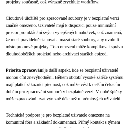
projekty současně, což výrazně zrychluje workflow.
Cloudové úložiště pro zpracované soubory je v bezplatné verzi
značně omezeno. Uživatelé mají k dispozici pouze minimální
prostor pro ukládání svých vylepšených nahrávek, což znamená,
že musí pravidelně stahovat a mazat staré soubory, aby uvolnili
místo pro nové projekty. Toto omezení může komplikovat správu
dlouhodobějších projektů nebo archivaci starších epizod.
Priorita zpracování
je další aspekt, kde se bezplatní uživatelé
mohou cítit znevýhodněni. Během období vysoké zátěže systému
mají platící zákazníci přednost, což může vést k delším čekacím
dobám pro zpracování souborů v bezplatné verzi. V době špičky
může zpracování trvat výrazně déle než u prémiových uživatelů.
Technická podpora je pro bezplatné uživatele omezena na
komunitní fóra a základní dokumentaci. Přímý kontakt s týmem