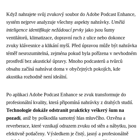
Když nahrajete svůj zvukový soubor do Adobe Podcast Enhance,
systém nejprve analyzuje všechny aspekty nahrávky.
Umělá
inteligence identifikuje nežádoucí prvky
jako jsou šumy
ventilátorů, klimatizace, dopravní ruch z ulice nebo dokonce
zvuky klávesnice a klikání myší. Před úpravou může být nahrávka
téměř nesrozumitelná, zejména pokud byla pořízena v nevhodném
prostředí bez akustické úpravy. Mnoho podcasterů a tvůrců
obsahu začíná nahrávat doma v obyčejných pokojích, kde
akustika rozhodně není ideální.
Po aplikaci Adobe Podcast Enhance se zvuk transformuje do
profesionální kvality, která připomíná nahrávky z drahých studií.
Technologie dokáže odstranit prakticky veškerý šum na
pozadí
, aniž by poškodila samotný hlas mluvčího. Ozvěna a
reverberace, které vznikají odrazem zvuku od stěn a nábytku, jsou
efektivně potlačeny. Výsledkem je čistý, jasný a profesionálně