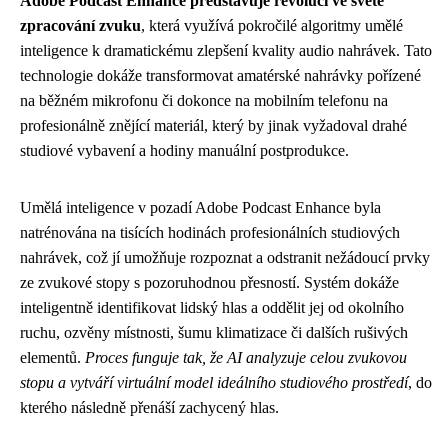
Adobe Podcast Enhance představuje revoluci ve světě
zpracování zvuku
, která využívá pokročilé algoritmy umělé
inteligence k dramatickému zlepšení kvality audio nahrávek. Tato
technologie dokáže transformovat amatérské nahrávky pořízené
na běžném mikrofonu či dokonce na mobilním telefonu na
profesionálně znějící materiál, který by jinak vyžadoval drahé
studiové vybavení a hodiny manuální postprodukce.
Umělá inteligence v pozadí Adobe Podcast Enhance byla
natrénována na tisících hodinách profesionálních studiových
nahrávek, což jí umožňuje rozpoznat a odstranit nežádoucí prvky
ze zvukové stopy s pozoruhodnou přesností. Systém dokáže
inteligentně identifikovat lidský hlas a oddělit jej od okolního
ruchu, ozvěny místnosti, šumu klimatizace či dalších rušivých
elementů.
Proces funguje tak, že AI analyzuje celou zvukovou
stopu a vytváří virtuální model ideálního studiového prostředí
, do
kterého následně přenáší zachycený hlas.