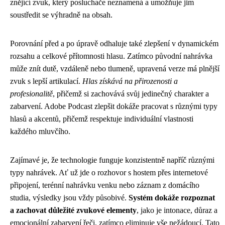
znějící zvuk, který posluchače neznamená a umožňuje jim
soustředit se výhradně na obsah.
Porovnání před a po úpravě odhaluje také zlepšení v dynamickém
rozsahu a celkové přítomnosti hlasu. Zatímco původní nahrávka
může znít dutě, vzdáleně nebo tlumeně, upravená verze má plnější
zvuk s lepší artikulací.
Hlas získává na přirozenosti a
profesionalitě
, přičemž si zachovává svůj jedinečný charakter a
zabarvení. Adobe Podcast zlepšit dokáže pracovat s různými typy
hlasů a akcentů, přičemž respektuje individuální vlastnosti
každého mluvčího.
Zajímavé je, že technologie funguje konzistentně napříč různými
typy nahrávek. Ať už jde o rozhovor s hostem přes internetové
připojení, terénní nahrávku venku nebo záznam z domácího
studia, výsledky jsou vždy působivé.
Systém dokáže rozpoznat
a zachovat důležité zvukové elementy
, jako je intonace, důraz a
emocionální zabarvení řeči, zatímco eliminuje vše nežádoucí. Tato