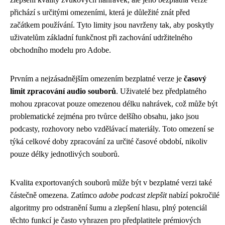
přichází s určitými omezeními, která je důležité znát před
začátkem používání. Tyto limity jsou navrženy tak, aby poskytly
uživatelům základní funkčnost při zachování udržitelného
obchodního modelu pro Adobe.
Prvním a nejzásadnějším omezením bezplatné verze je
časový
limit zpracování audio souborů
. Uživatelé bez předplatného
mohou zpracovat pouze omezenou délku nahrávek, což může být
problematické zejména pro tvůrce delšího obsahu, jako jsou
podcasty, rozhovory nebo vzdělávací materiály. Toto omezení se
týká celkové doby zpracování za určité časové období, nikoliv
pouze délky jednotlivých souborů.
Kvalita exportovaných souborů může být v bezplatné verzi také
částečně omezena. Zatímco
adobe podcast zlepšit
nabízí pokročilé
algoritmy pro odstranění šumu a zlepšení hlasu, plný potenciál
těchto funkcí je často vyhrazen pro předplatitele prémiových