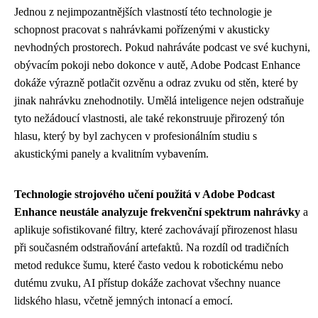
Jednou z nejimpozantnějších vlastností této technologie je
schopnost pracovat s nahrávkami pořízenými v akusticky
nevhodných prostorech. Pokud nahráváte podcast ve své kuchyni,
obývacím pokoji nebo dokonce v autě, Adobe Podcast Enhance
dokáže výrazně potlačit ozvěnu a odraz zvuku od stěn, které by
jinak nahrávku znehodnotily. Umělá inteligence nejen odstraňuje
tyto nežádoucí vlastnosti, ale také rekonstruuje přirozený tón
hlasu, který by byl zachycen v profesionálním studiu s
akustickými panely a kvalitním vybavením.
Technologie strojového učení použitá v Adobe Podcast
Enhance neustále analyzuje frekvenční spektrum nahrávky
a
aplikuje sofistikované filtry, které zachovávají přirozenost hlasu
při současném odstraňování artefaktů. Na rozdíl od tradičních
metod redukce šumu, které často vedou k robotickému nebo
dutému zvuku, AI přístup dokáže zachovat všechny nuance
lidského hlasu, včetně jemných intonací a emocí.