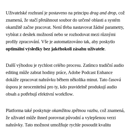
Uživatelské rozhraní je postaveno na principu
drag and drop
, což
znamená, že stačí přetáhnout soubor do určené oblasti a systém
okamžitě začne pracovat. Není třeba nastavovat žádné parametry,
vybírat z desítek možností nebo se rozhodovat mezi různými
profily zpracování. Vše je automatizováno tak, aby poskytlo
optimální výsledky bez jakéhokoli zásahu uživatele
.
Další výhodou je rychlost celého procesu. Zatímco tradiční audio
editing může zabrat hodiny práce, Adobe Podcast Enhance
dokáže zpracovat nahrávku během několika minut. Tato časová
úspora je neocenitelná pro ty, kdo pravidelně produkují audio
obsah a potřebují efektivní workflow.
Platforma také poskytuje
okamžitou zpětnou vazbu
, což znamená,
že uživatel může ihned porovnat původní a vylepšenou verzi
nahrávky. Tato možnost umožňuje rychle posoudit kvalitu