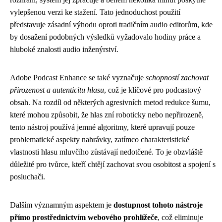
vylepšenou verzi ke stažení. Tato jednoduchost použití
představuje zásadní výhodu oproti tradičním audio editorům, kde
by dosažení podobných výsledků vyžadovalo hodiny práce a
hluboké znalosti audio inženýrství.
Adobe Podcast Enhance se také vyznačuje
schopností zachovat
přirozenost a autenticitu hlasu
, což je klíčové pro podcastový
obsah. Na rozdíl od některých agresivních metod redukce šumu,
které mohou způsobit, že hlas zní roboticky nebo nepřirozeně,
tento nástroj používá jemné algoritmy, které upravují pouze
problematické aspekty nahrávky, zatímco charakteristické
vlastnosti hlasu mluvčího zůstávají nedotčené. To je obzvláště
důležité pro tvůrce, kteří chtějí zachovat svou osobitost a spojení s
posluchači.
Dalším významným aspektem je
dostupnost tohoto nástroje
přímo prostřednictvím webového prohlížeče
, což eliminuje