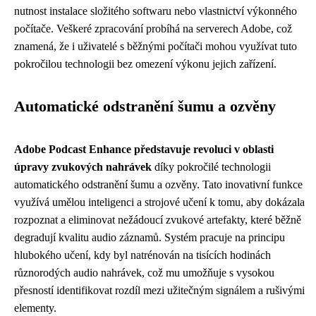
nutnost instalace složitého softwaru nebo vlastnictví výkonného
počítače. Veškeré zpracování probíhá na serverech Adobe, což
znamená, že i uživatelé s běžnými počítači mohou využívat tuto
pokročilou technologii bez omezení výkonu jejich zařízení.
Automatické odstranění šumu a ozvěny
Adobe Podcast Enhance představuje revoluci v oblasti
úpravy zvukových nahrávek
díky pokročilé technologii
automatického odstranění šumu a ozvěny. Tato inovativní funkce
využívá umělou inteligenci a strojové učení k tomu, aby dokázala
rozpoznat a eliminovat nežádoucí zvukové artefakty, které běžně
degradují kvalitu audio záznamů. Systém pracuje na principu
hlubokého učení, kdy byl natrénován na tisících hodinách
různorodých audio nahrávek, což mu umožňuje s vysokou
přesností identifikovat rozdíl mezi užitečným signálem a rušivými
elementy.