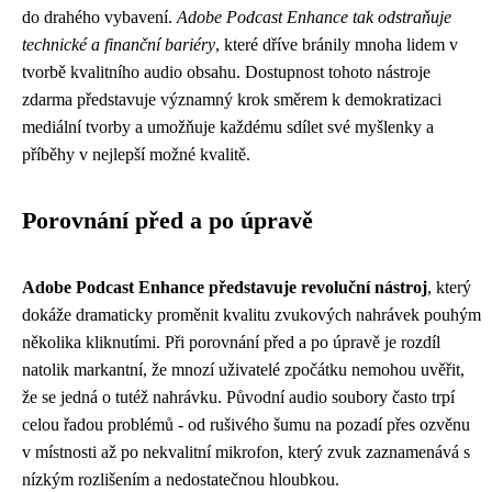
do drahého vybavení.
Adobe Podcast Enhance tak odstraňuje
technické a finanční bariéry
, které dříve bránily mnoha lidem v
tvorbě kvalitního audio obsahu. Dostupnost tohoto nástroje
zdarma představuje významný krok směrem k demokratizaci
mediální tvorby a umožňuje každému sdílet své myšlenky a
příběhy v nejlepší možné kvalitě.
Porovnání před a po úpravě
Adobe Podcast Enhance představuje revoluční nástroj
, který
dokáže dramaticky proměnit kvalitu zvukových nahrávek pouhým
několika kliknutími. Při porovnání před a po úpravě je rozdíl
natolik markantní, že mnozí uživatelé zpočátku nemohou uvěřit,
že se jedná o tutéž nahrávku. Původní audio soubory často trpí
celou řadou problémů - od rušivého šumu na pozadí přes ozvěnu
v místnosti až po nekvalitní mikrofon, který zvuk zaznamenává s
nízkým rozlišením a nedostatečnou hloubkou.