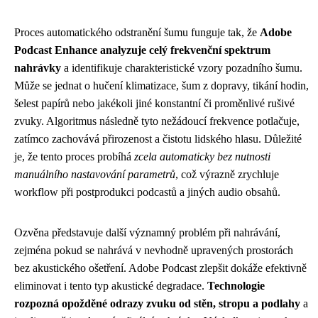
Proces automatického odstranění šumu funguje tak, že
Adobe
Podcast Enhance analyzuje celý frekvenční spektrum
nahrávky
a identifikuje charakteristické vzory pozadního šumu.
Může se jednat o hučení klimatizace, šum z dopravy, tikání hodin,
šelest papírů nebo jakékoli jiné konstantní či proměnlivé rušivé
zvuky. Algoritmus následně tyto nežádoucí frekvence potlačuje,
zatímco zachovává přirozenost a čistotu lidského hlasu. Důležité
je, že tento proces probíhá
zcela automaticky bez nutnosti
manuálního nastavování parametrů
, což výrazně zrychluje
workflow při postprodukci podcastů a jiných audio obsahů.
Ozvěna představuje další významný problém při nahrávání,
zejména pokud se nahrává v nevhodně upravených prostorách
bez akustického ošetření. Adobe Podcast zlepšit dokáže efektivně
eliminovat i tento typ akustické degradace.
Technologie
rozpozná opožděné odrazy zvuku od stěn, stropu a podlahy
a