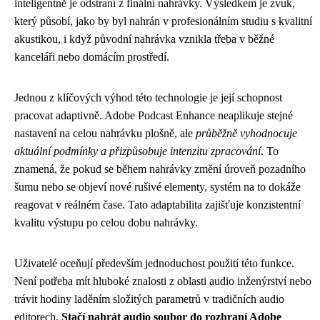
inteligentně je odstraní z finální nahrávky. Výsledkem je zvuk,
který působí, jako by byl nahrán v profesionálním studiu s kvalitní
akustikou, i když původní nahrávka vznikla třeba v běžné
kanceláři nebo domácím prostředí.
Jednou z klíčových výhod této technologie je její schopnost
pracovat adaptivně. Adobe Podcast Enhance neaplikuje stejné
nastavení na celou nahrávku plošně, ale
průběžně vyhodnocuje
aktuální podmínky a přizpůsobuje intenzitu zpracování
. To
znamená, že pokud se během nahrávky změní úroveň pozadního
šumu nebo se objeví nové rušivé elementy, systém na to dokáže
reagovat v reálném čase. Tato adaptabilita zajišťuje konzistentní
kvalitu výstupu po celou dobu nahrávky.
Uživatelé oceňují především jednoduchost použití této funkce.
Není potřeba mít hluboké znalosti z oblasti audio inženýrství nebo
trávit hodiny laděním složitých parametrů v tradičních audio
editorech.
Stačí nahrát audio soubor do rozhraní Adobe