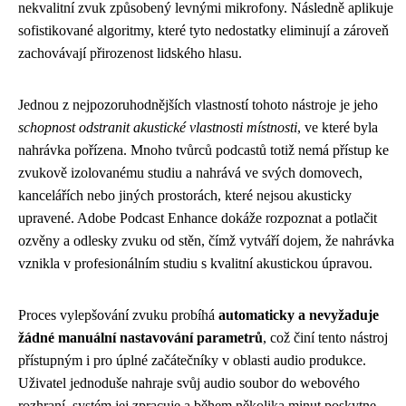
nekvalitní zvuk způsobený levnými mikrofony. Následně aplikuje
sofistikované algoritmy, které tyto nedostatky eliminují a zároveň
zachovávají přirozenost lidského hlasu.
Jednou z nejpozoruhodnějších vlastností tohoto nástroje je jeho
schopnost odstranit akustické vlastnosti místnosti
, ve které byla
nahrávka pořízena. Mnoho tvůrců podcastů totiž nemá přístup ke
zvukově izolovanému studiu a nahrává ve svých domovech,
kancelářích nebo jiných prostorách, které nejsou akusticky
upravené. Adobe Podcast Enhance dokáže rozpoznat a potlačit
ozvěny a odlesky zvuku od stěn, čímž vytváří dojem, že nahrávka
vznikla v profesionálním studiu s kvalitní akustickou úpravou.
Proces vylepšování zvuku probíhá
automaticky a nevyžaduje
žádné manuální nastavování parametrů
, což činí tento nástroj
přístupným i pro úplné začátečníky v oblasti audio produkce.
Uživatel jednoduše nahraje svůj audio soubor do webového
rozhraní, systém jej zpracuje a během několika minut poskytne