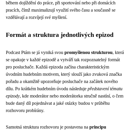
během dojíždění do práce, při sportování nebo při domácích
pracích, čímž maximalizují využití svého času a současně se
vzdělávají a rozvíjejí své myšlení.
Formát a struktura jednotlivých epizod
Podcast Ptám se já vyniká svou
promyšlenou strukturou
, která
se opakuje v každé epizodě a vytváří tak rozpoznatelný formát
pro posluchače. Každá epizoda začína charakteristickým
úvodním hudebním motivem, který slouží jako zvuková značka
pořadu a okamžitě upozorňuje posluchače na začátek nového
dílu. Po krátkém hudebním úvodu následuje
představení tématu
epizody
, kde moderátor nebo moderátorka stručně nastíní, o čem
bude daný díl pojednávat a jaké otázky budou v průběhu
rozhovoru probírány.
Samotná struktura rozhovoru je postavena na
principu