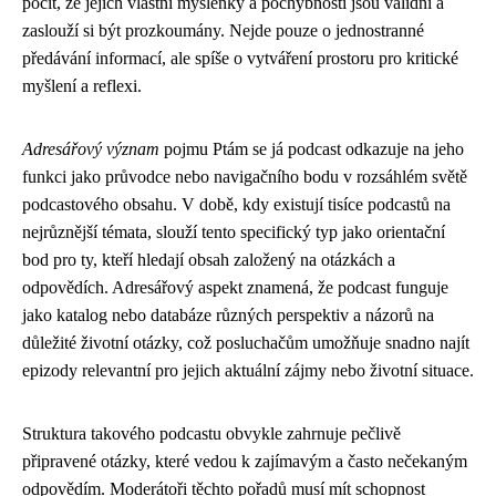
pocit, že jejich vlastní myšlenky a pochybnosti jsou validní a
zaslouží si být prozkoumány. Nejde pouze o jednostranné
předávání informací, ale spíše o vytváření prostoru pro kritické
myšlení a reflexi.
Adresářový význam
pojmu Ptám se já podcast odkazuje na jeho
funkci jako průvodce nebo navigačního bodu v rozsáhlém světě
podcastového obsahu. V době, kdy existují tisíce podcastů na
nejrůznější témata, slouží tento specifický typ jako orientační
bod pro ty, kteří hledají obsah založený na otázkách a
odpovědích. Adresářový aspekt znamená, že podcast funguje
jako katalog nebo databáze různých perspektiv a názorů na
důležité životní otázky, což posluchačům umožňuje snadno najít
epizody relevantní pro jejich aktuální zájmy nebo životní situace.
Struktura takového podcastu obvykle zahrnuje pečlivě
připravené otázky, které vedou k zajímavým a často nečekaným
odpovědím. Moderátoři těchto pořadů musí mít schopnost