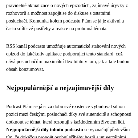
pravidelné aktualizace o nových epizodách, zajímavé úryvky z
rozhovorů a možnost zapojit se do diskuse s ostatními
posluchači. Komunita kolem podcastu Ptám se já je aktivní a
často sdílí své postřehy a reakce na probraná témata.
RSS kanál podcastu umožňuje automatické stahování nových
epizod do jakékoliv aplikace podporující tento standard, což
dává posluchačům maximální flexibilitu v tom, jak a kde budou
obsah konzumovat.
Nejpopulárnější a nejzajímavější díly
Podcast Ptám se já si za dobu své existence vybudoval silnou
pozici mezi českými posluchači díky své autenticitě a schopnosti
dotknout se témat, která rezonují s každodenním životem lidí.
Nejpopulárnější díly tohoto podcastu
se vyznačují především
tím, že dokážou propojit osobní příběhy hostů s univerzálními