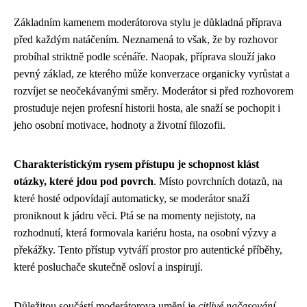
Základním kamenem moderátorova stylu je důkladná příprava
před každým natáčením. Neznamená to však, že by rozhovor
probíhal striktně podle scénáře. Naopak, příprava slouží jako
pevný základ, ze kterého může konverzace organicky vyrůstat a
rozvíjet se neočekávanými směry. Moderátor si před rozhovorem
prostuduje nejen profesní historii hosta, ale snaží se pochopit i
jeho osobní motivace, hodnoty a životní filozofii.
Charakteristickým rysem přístupu je schopnost klást
otázky, které jdou pod povrch
. Místo povrchních dotazů, na
které hosté odpovídají automaticky, se moderátor snaží
proniknout k jádru věci. Ptá se na momenty nejistoty, na
rozhodnutí, která formovala kariéru hosta, na osobní výzvy a
překážky. Tento přístup vytváří prostor pro autentické příběhy,
které posluchače skutečně osloví a inspirují.
Důležitou součástí moderátorova umění je
citlivé načasování