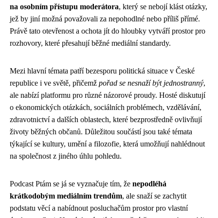
na osobním přístupu moderátora
, který se nebojí klást otázky,
jež by jiní možná považovali za nepohodlné nebo příliš přímé.
Právě tato otevřenost a ochota jít do hloubky vytváří prostor pro
rozhovory, které přesahují běžné mediální standardy.
Mezi hlavní témata patří bezesporu politická situace v České
republice i ve světě, přičemž
pořad se nesnaží být jednostranný
,
ale nabízí platformu pro různé názorové proudy. Hosté diskutují
o ekonomických otázkách, sociálních problémech, vzdělávání,
zdravotnictví a dalších oblastech, které bezprostředně ovlivňují
životy běžných občanů. Důležitou součástí jsou také témata
týkající se kultury, umění a filozofie, která umožňují nahlédnout
na společnost z jiného úhlu pohledu.
Podcast Ptám se já se vyznačuje tím, že
nepodléhá
krátkodobým mediálním trendům
, ale snaží se zachytit
podstatu věcí a nabídnout posluchačům prostor pro vlastní