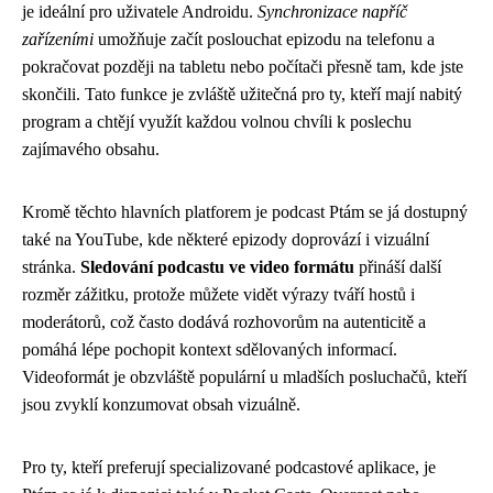
je ideální pro uživatele Androidu.
Synchronizace napříč
zařízeními
umožňuje začít poslouchat epizodu na telefonu a
pokračovat později na tabletu nebo počítači přesně tam, kde jste
skončili. Tato funkce je zvláště užitečná pro ty, kteří mají nabitý
program a chtějí využít každou volnou chvíli k poslechu
zajímavého obsahu.
Kromě těchto hlavních platforem je podcast Ptám se já dostupný
také na YouTube, kde některé epizody doprovází i vizuální
stránka.
Sledování podcastu ve video formátu
přináší další
rozměr zážitku, protože můžete vidět výrazy tváří hostů i
moderátorů, což často dodává rozhovorům na autenticitě a
pomáhá lépe pochopit kontext sdělovaných informací.
Videoformát je obzvláště populární u mladších posluchačů, kteří
jsou zvyklí konzumovat obsah vizuálně.
Pro ty, kteří preferují specializované podcastové aplikace, je