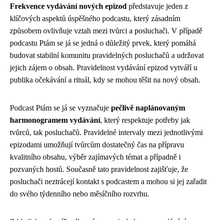
Frekvence vydávání nových epizod
představuje jeden z
klíčových aspektů úspěšného podcastu, který zásadním
způsobem ovlivňuje vztah mezi tvůrci a posluchači. V případě
podcastu Ptám se já se jedná o důležitý prvek, který pomáhá
budovat stabilní komunitu pravidelných posluchačů a udržovat
jejich zájem o obsah. Pravidelnost vydávání epizod vytváří u
publika očekávání a rituál, kdy se mohou těšit na nový obsah.
Podcast Ptám se já se vyznačuje
pečlivě naplánovaným
harmonogramem vydávání
, který respektuje potřeby jak
tvůrců, tak posluchačů. Pravidelné intervaly mezi jednotlivými
epizodami umožňují tvůrcům dostatečný čas na přípravu
kvalitního obsahu, výběr zajímavých témat a případně i
pozvaných hostů. Současně tato pravidelnost zajišťuje, že
posluchači neztrácejí kontakt s podcastem a mohou si jej zařadit
do svého týdenního nebo měsíčního rozvrhu.