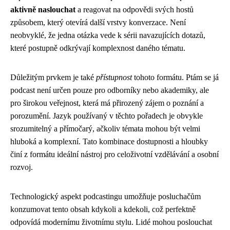
aktivně naslouchat
a reagovat na odpovědi svých hostů
způsobem, který otevírá další vrstvy konverzace. Není
neobvyklé, že jedna otázka vede k sérii navazujících dotazů,
které postupně odkrývají komplexnost daného tématu.
Důležitým prvkem je také
přístupnost
tohoto formátu. Ptám se já
podcast není určen pouze pro odborníky nebo akademiky, ale
pro širokou veřejnost, která má přirozený zájem o poznání a
porozumění. Jazyk používaný v těchto pořadech je obvykle
srozumitelný a přímočarý, ačkoliv témata mohou být velmi
hluboká a komplexní. Tato kombinace dostupnosti a hloubky
činí z formátu ideální nástroj pro celoživotní vzdělávání a osobní
rozvoj.
Technologický aspekt podcastingu umožňuje posluchačům
konzumovat tento obsah kdykoli a kdekoli, což perfektně
odpovídá modernímu životnímu stylu. Lidé mohou poslouchat