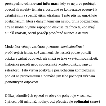
postupného odhalování informací
, kdy se nejprve probírají
obecnější aspekty tématu a postupně se konverzace posouvá k
detailnějším a specifičtějším otázkám. Tento přístup umožňuje
posluchačům, kteří s daným tématem nejsou příliš obeznámeni,
aby se mohli plynule zapojit do diskuse, zatímco ti, kdo mají
hlubší znalosti, ocení později probírané nuance a detaily.
Moderátor věnuje značnou pozornost
kontextualizaci
probíraných témat
, což znamená, že nestačí pouze položit
otázku a získat odpověď, ale snaží se také vysvětlit souvislosti,
historické pozadí nebo společenský kontext diskutovaných
záležitostí. Tato vrstva poskytuje posluchačům komplexnější
pohled na problematiku a pomáhá jim lépe pochopit význam
jednotlivých odpovědí.
Délka jednotlivých epizod se obvykle pohybuje v rozmezí
čtyřiceti pěti minut až hodiny, což představuje
optimální časový