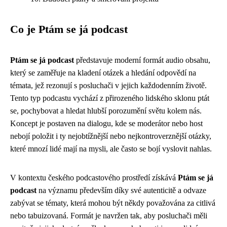
Co je Ptám se já podcast
Ptám se já podcast
představuje moderní formát audio obsahu,
který se zaměřuje na kladení otázek a hledání odpovědí na
témata, jež rezonují s posluchači v jejich každodenním životě.
Tento typ podcastu vychází z přirozeného lidského sklonu ptát
se, pochybovat a hledat hlubší porozumění světu kolem nás.
Koncept je postaven na dialogu, kde se moderátor nebo host
nebojí položit i ty nejobtížnější nebo nejkontroverznější otázky,
které mnozí lidé mají na mysli, ale často se bojí vyslovit nahlas.
V kontextu českého podcastového prostředí získává
Ptám se já
podcast
na významu především díky své autenticitě a odvaze
zabývat se tématy, která mohou být někdy považována za citlivá
nebo tabuizovaná. Formát je navržen tak, aby posluchači měli