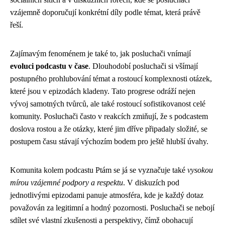
vzájemně doporučují konkrétní díly podle témat, která právě
řeší.
Zajímavým fenoménem je také to, jak posluchači vnímají
evoluci podcastu v čase
. Dlouhodobí posluchači si všímají
postupného prohlubování témat a rostoucí komplexnosti otázek,
které jsou v epizodách kladeny. Tato progrese odráží nejen
vývoj samotných tvůrců, ale také rostoucí sofistikovanost celé
komunity. Posluchači často v reakcích zmiňují, že s podcastem
doslova rostou a že otázky, které jim dříve připadaly složité, se
postupem času stávají výchozím bodem pro ještě hlubší úvahy.
Komunita kolem podcastu Ptám se já se vyznačuje také
vysokou
mírou vzájemné podpory a respektu
. V diskuzích pod
jednotlivými epizodami panuje atmosféra, kde je každý dotaz
považován za legitimní a hodný pozornosti. Posluchači se nebojí
sdílet své vlastní zkušenosti a perspektivy, čímž obohacují