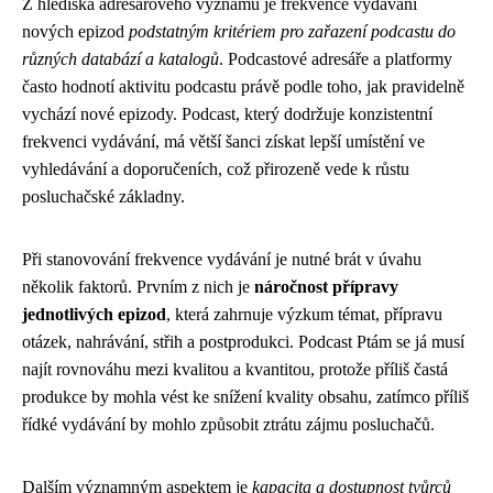
Z hlediska adresářového významu je frekvence vydávání
nových epizod
podstatným kritériem pro zařazení podcastu do
různých databází a katalogů
. Podcastové adresáře a platformy
často hodnotí aktivitu podcastu právě podle toho, jak pravidelně
vychází nové epizody. Podcast, který dodržuje konzistentní
frekvenci vydávání, má větší šanci získat lepší umístění ve
vyhledávání a doporučeních, což přirozeně vede k růstu
posluchačské základny.
Při stanovování frekvence vydávání je nutné brát v úvahu
několik faktorů. Prvním z nich je
náročnost přípravy
jednotlivých epizod
, která zahrnuje výzkum témat, přípravu
otázek, nahrávání, střih a postprodukci. Podcast Ptám se já musí
najít rovnováhu mezi kvalitou a kvantitou, protože příliš častá
produkce by mohla vést ke snížení kvality obsahu, zatímco příliš
řídké vydávání by mohlo způsobit ztrátu zájmu posluchačů.
Dalším významným aspektem je
kapacita a dostupnost tvůrců