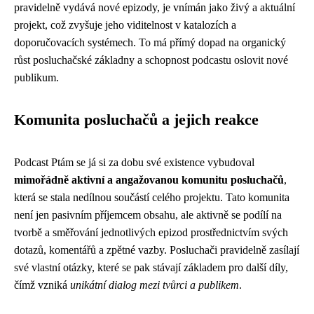
pravidelně vydává nové epizody, je vnímán jako živý a aktuální
projekt, což zvyšuje jeho viditelnost v katalozích a
doporučovacích systémech. To má přímý dopad na organický
růst posluchačské základny a schopnost podcastu oslovit nové
publikum.
Komunita posluchačů a jejich reakce
Podcast Ptám se já si za dobu své existence vybudoval
mimořádně aktivní a angažovanou komunitu posluchačů
,
která se stala nedílnou součástí celého projektu. Tato komunita
není jen pasivním příjemcem obsahu, ale aktivně se podílí na
tvorbě a směřování jednotlivých epizod prostřednictvím svých
dotazů, komentářů a zpětné vazby. Posluchači pravidelně zasílají
své vlastní otázky, které se pak stávají základem pro další díly,
čímž vzniká
unikátní dialog mezi tvůrci a publikem
.