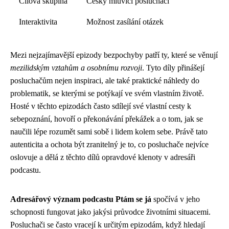
Cílová skupina
Česky mluvící posluchači
Interaktivita
Možnost zasílání otázek
Mezi nejzajímavější epizody bezpochyby patří ty, které se věnují
mezilidským vztahům a osobnímu rozvoji
. Tyto díly přinášejí
posluchačům nejen inspiraci, ale také praktické náhledy do
problematik, se kterými se potýkají ve svém vlastním životě.
Hosté v těchto epizodách často sdílejí své vlastní cesty k
sebepoznání, hovoří o překonávání překážek a o tom, jak se
naučili lépe rozumět sami sobě i lidem kolem sebe. Právě tato
autenticita a ochota být zranitelný je to, co posluchače nejvíce
oslovuje a dělá z těchto dílů opravdové klenoty v adresáři
podcastu.
Adresářový význam podcastu Ptám se já
spočívá v jeho
schopnosti fungovat jako jakýsi průvodce životními situacemi.
Posluchači se často vracejí k určitým epizodám, když hledají