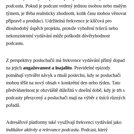
podcastu
. Pokud je podcast vedený jednou osobou nebo malým
týmem, je třeba realisticky zhodnotit, kolik času mohou věnovat
přípravě a produkci. Udržitelná frekvence je klíčová pro
dlouhodobý úspěch projektu, protože vyhoření tvůrců nebo
nekonzistentní vydávání může poškodit důvěryhodnost
podcastu.
Z perspektivy posluchačů má frekvence vydávání přímý dopad
na jejich
angažovanost a loajalitu
. Pravidelné epizody
pomáhají vytvářet návyk a rituál poslechu, kdy se posluchači
mohou těšit na nový obsah v konkrétní den nebo týden. Tato
předvídatelnost je obzvláště důležitá v dnešní době, kdy je trh s
podcasty přesycený a posluchači mají na výběr z tisíců různých
pořadů.
Adresářové platformy také využívají frekvenci vydávání jako
indikátor aktivity a relevance podcastu
. Podcast, který