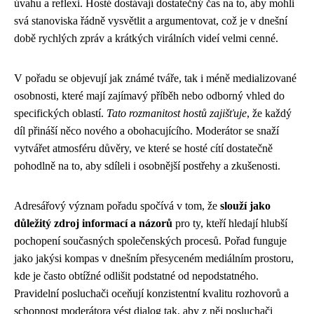
úvahu a reflexi. Hosté dostávají dostatečný čas na to, aby mohli
svá stanoviska řádně vysvětlit a argumentovat, což je v dnešní
době rychlých zpráv a krátkých virálních videí velmi cenné.
V pořadu se objevují jak známé tváře, tak i méně medializované
osobnosti, které mají zajímavý příběh nebo odborný vhled do
specifických oblastí.
Tato rozmanitost hostů zajišťuje
, že každý
díl přináší něco nového a obohacujícího. Moderátor se snaží
vytvářet atmosféru důvěry, ve které se hosté cítí dostatečně
pohodlně na to, aby sdíleli i osobnější postřehy a zkušenosti.
Adresářový význam pořadu spočívá v tom, že
slouží jako
důležitý zdroj informací a názorů
pro ty, kteří hledají hlubší
pochopení současných společenských procesů. Pořad funguje
jako jakýsi kompas v dnešním přesyceném mediálním prostoru,
kde je často obtížné odlišit podstatné od nepodstatného.
Pravidelní posluchači oceňují konzistentní kvalitu rozhovorů a
schopnost moderátora vést dialog tak, aby z něj posluchači