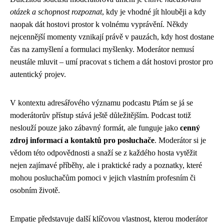
otázek a schopnost rozpoznat
, kdy je vhodné jít hlouběji a kdy
naopak dát hostovi prostor k volnému vyprávění. Někdy
nejcennější momenty vznikají právě v pauzách, kdy host dostane
čas na zamyšlení a formulaci myšlenky. Moderátor nemusí
neustále mluvit – umí pracovat s tichem a dát hostovi prostor pro
autentický projev.
V kontextu adresářového významu podcastu Ptám se já se
moderátorův přístup stává ještě důležitějším. Podcast totiž
neslouží pouze jako zábavný formát, ale funguje jako
cenný
zdroj informací a kontaktů pro posluchače
. Moderátor si je
vědom této odpovědnosti a snaží se z každého hosta vytěžit
nejen zajímavé příběhy, ale i praktické rady a poznatky, které
mohou posluchačům pomoci v jejich vlastním profesním či
osobním životě.
Empatie představuje další klíčovou vlastnost, kterou moderátor