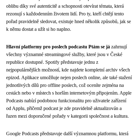
oblibu díky své autenticitě a schopnosti otevírat témata, která
rezonují s každodenním životem lidí. Pro ty, kteří chtějí tento
pořad pravidelně sledovat, existuje hned několik způsobů, jak se
k němu dostat a užít si ho naplno.
Hlavní platformy pro poslech podcastu Ptám se já
zahrnují
všechny významné streamingové služby, které jsou v České
republice dostupné. Spotify představuje jednu z
nejpopulárnějších možností, kde najdete kompletní archiv všech
epizod. Aplikace umožňuje nejen poslech online, ale také stažení
jednotlivých dílů pro offline poslech, což oceníte zejména na
cestách nebo v místech s horším internetovým připojením. Apple
Podcasts nabízí podobnou funkcionalitu pro uživatele zařízení
od Applu, přičemž podcast je zde pravidelně aktualizován a
řazen mezi doporučené pořady v kategorii společnost a kultura.
Google Podcasts představuje další významnou platformu, která