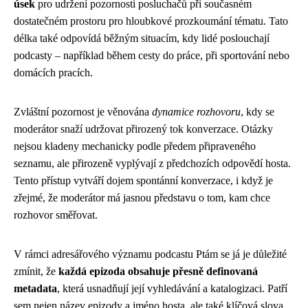
úsek
pro udržení pozornosti posluchačů při současném
dostatečném prostoru pro hloubkové prozkoumání tématu. Tato
délka také odpovídá běžným situacím, kdy lidé poslouchají
podcasty – například během cesty do práce, při sportování nebo
domácích pracích.
Zvláštní pozornost je věnována
dynamice rozhovoru
, kdy se
moderátor snaží udržovat přirozený tok konverzace. Otázky
nejsou kladeny mechanicky podle předem připraveného
seznamu, ale přirozeně vyplývají z předchozích odpovědí hosta.
Tento přístup vytváří dojem spontánní konverzace, i když je
zřejmé, že moderátor má jasnou představu o tom, kam chce
rozhovor směřovat.
V rámci adresářového významu podcastu Ptám se já je důležité
zmínit, že
každá epizoda obsahuje přesně definovaná
metadata
, která usnadňují její vyhledávání a katalogizaci. Patří
sem nejen název epizody a jméno hosta, ale také klíčová slova,