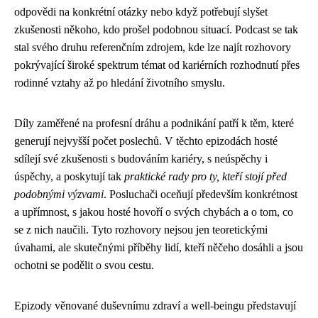
odpovědi na konkrétní otázky nebo když potřebují slyšet
zkušenosti někoho, kdo prošel podobnou situací. Podcast se tak
stal svého druhu referenčním zdrojem, kde lze najít rozhovory
pokrývající široké spektrum témat od kariérních rozhodnutí přes
rodinné vztahy až po hledání životního smyslu.
Díly zaměřené na profesní dráhu a podnikání patří k těm, které
generují nejvyšší počet poslechů. V těchto epizodách hosté
sdílejí své zkušenosti s budováním kariéry, s neúspěchy i
úspěchy, a poskytují tak
praktické rady pro ty, kteří stojí před
podobnými výzvami
. Posluchači oceňují především konkrétnost
a upřímnost, s jakou hosté hovoří o svých chybách a o tom, co
se z nich naučili. Tyto rozhovory nejsou jen teoretickými
úvahami, ale skutečnými příběhy lidí, kteří něčeho dosáhli a jsou
ochotni se podělit o svou cestu.
Epizody věnované duševnímu zdraví a well-beingu představují