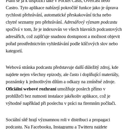
Ptám se já k dispozici také v Pocket Casts, Overcast nebo
Castro. Tyto aplikace nabízejí pokročilé funkce jako je úprava
rychlosti přehrávání, automatické přeskakování ticha nebo
chytré seznamy pro přehrávání.
Adresářový význam podcastu
spočívá v tom, že je indexován ve všech hlavních podcastových
adresářích, což zajišťuje snadnou dostupnost a možnost objevit
pořad prostřednictvím vyhledávání podle klíčových slov nebo
kategorií.
Webová stránka podcastu představuje další důležitý zdroj, kde
najdete nejen všechny epizody, ale často i doplňující materiály,
poznámky k jednotlivým dílům a odkazy na zmíněné zdroje.
Oficiální webové rozhraní
umožňuje poslech přímo v
prohlížeči bez nutnosti instalace jakékoliv aplikace, což je
výhodné například při poslechu v práci na firemním počítači.
Sociální sítě hrají významnou roli v distribuci a propagaci
podcastu. Na Facebooku, Instagramu a Twitteru najdete