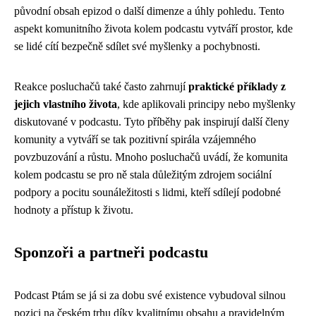
původní obsah epizod o další dimenze a úhly pohledu. Tento
aspekt komunitního života kolem podcastu vytváří prostor, kde
se lidé cítí bezpečně sdílet své myšlenky a pochybnosti.
Reakce posluchačů také často zahrnují
praktické příklady z
jejich vlastního života
, kde aplikovali principy nebo myšlenky
diskutované v podcastu. Tyto příběhy pak inspirují další členy
komunity a vytváří se tak pozitivní spirála vzájemného
povzbuzování a růstu. Mnoho posluchačů uvádí, že komunita
kolem podcastu se pro ně stala důležitým zdrojem sociální
podpory a pocitu sounáležitosti s lidmi, kteří sdílejí podobné
hodnoty a přístup k životu.
Sponzoři a partneři podcastu
Podcast Ptám se já si za dobu své existence vybudoval silnou
pozici na českém trhu díky kvalitnímu obsahu a pravidelným