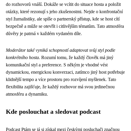
do rozhovorů vnáší. Dokáže se vcítit do situace hosta a položit
otázky, které rezonují s jeho zkušenostmi. Nejde o konfrontační
styl žurnalistiky, ale spíše o partnerský přístup, kde se host cítí
bezpečně a může se otevřít i citlivějším tématům. Tato atmosféra
důvěry je patrná v každém vydaném díle.
Moderátor také vyniká schopností adaptovat svůj styl podle
konkrétního hosta
. Rozumí tomu, že každý člověk má jiný
komunikační styl a preference. S někým je vhodné vést
dynamickou, energickou konverzaci, zatímco jiný host potřebuje
klidnější tempo a více prostoru pro rozvíjení myšlenek. Tato
flexibilita zajišťuje, že každý rozhovor má svou jedinečnou
atmosféru a dynamiku.
Kde poslouchat a sledovat podcast
Podcast Ptám se já si získal mezi českými posluchači značnou