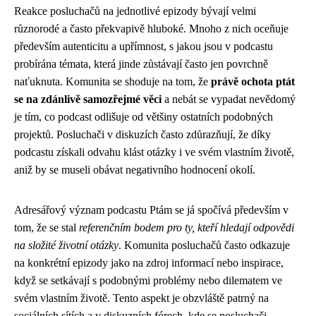
Reakce posluchačů na jednotlivé epizody bývají velmi
různorodé a často překvapivě hluboké. Mnoho z nich oceňuje
především autenticitu a upřímnost, s jakou jsou v podcastu
probírána témata, která jinde zůstávají často jen povrchně
naťuknuta. Komunita se shoduje na tom, že
právě ochota ptát
se na zdánlivě samozřejmé věci
a nebát se vypadat nevědomý
je tím, co podcast odlišuje od většiny ostatních podobných
projektů. Posluchači v diskuzích často zdůrazňují, že díky
podcastu získali odvahu klást otázky i ve svém vlastním životě,
aniž by se museli obávat negativního hodnocení okolí.
Adresářový význam podcastu Ptám se já spočívá především v
tom, že se stal
referenčním bodem pro ty, kteří hledají odpovědi
na složité životní otázky
. Komunita posluchačů často odkazuje
na konkrétní epizody jako na zdroj informací nebo inspirace,
když se setkávají s podobnými problémy nebo dilematem ve
svém vlastním životě. Tento aspekt je obzvláště patrný na
sociálních sítích a v diskuzních fórech, kde se posluchači