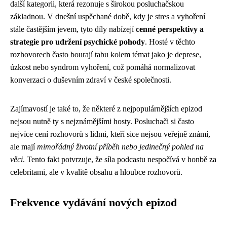
další kategorii, která rezonuje s širokou posluchačskou
základnou. V dnešní uspěchané době, kdy je stres a vyhoření
stále častějším jevem, tyto díly nabízejí
cenné perspektivy a
strategie pro udržení psychické pohody
. Hosté v těchto
rozhovorech často bourají tabu kolem témat jako je deprese,
úzkost nebo syndrom vyhoření, což pomáhá normalizovat
konverzaci o duševním zdraví v české společnosti.
Zajímavostí je také to, že některé z nejpopulárnějších epizod
nejsou nutně ty s nejznámějšími hosty. Posluchači si často
nejvíce cení rozhovorů s lidmi, kteří sice nejsou veřejně známí,
ale mají
mimořádný životní příběh nebo jedinečný pohled na
věci
. Tento fakt potvrzuje, že síla podcastu nespočívá v honbě za
celebritami, ale v kvalitě obsahu a hloubce rozhovorů.
Frekvence vydávání nových epizod