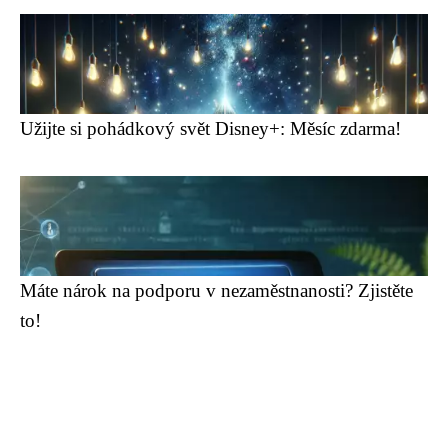
Užijte si pohádkový svět Disney+: Měsíc zdarma!
Máte nárok na podporu v nezaměstnanosti? Zjistěte
to!