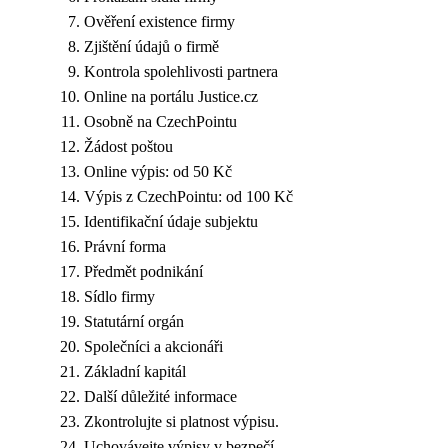
Ověření existence firmy
Zjištění údajů o firmě
Kontrola spolehlivosti partnera
Online na portálu Justice.cz
Osobně na CzechPointu
Žádost poštou
Online výpis: od 50 Kč
Výpis z CzechPointu: od 100 Kč
Identifikační údaje subjektu
Právní forma
Předmět podnikání
Sídlo firmy
Statutární orgán
Společníci a akcionáři
Základní kapitál
Další důležité informace
Zkontrolujte si platnost výpisu.
Uchovávejte výpisy v bezpečí.