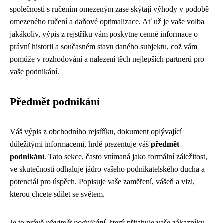
společnosti s ručením omezeným zase skýtají výhody v podobě
omezeného ručení a daňové optimalizace. Ať už je vaše volba
jakákoliv, výpis z rejstříku vám poskytne cenné informace o
právní historii a současném stavu daného subjektu, což vám
pomůže v rozhodování a nalezení těch nejlepších partnerů pro
vaše podnikání.
Předmět podnikání
Váš výpis z obchodního rejstříku, dokument oplývající
důležitými informacemi, hrdě prezentuje váš
předmět
podnikání
. Tato sekce, často vnímaná jako formální záležitost,
ve skutečnosti odhaluje jádro vašeho podnikatelského ducha a
potenciál pro úspěch. Popisuje vaše zaměření, vášeň a vizi,
kterou chcete sdílet se světem.
Je to právě
předmět podnikání
, který přitahuje vaše zákazníky,