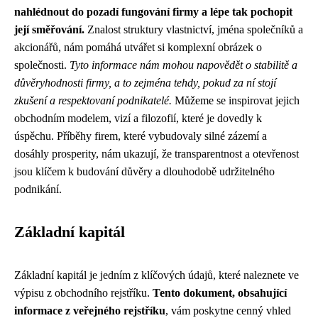
nahlédnout do pozadí fungování firmy a lépe tak pochopit
její směřování.
Znalost struktury vlastnictví, jména společníků a
akcionářů, nám pomáhá utvářet si komplexní obrázek o
společnosti.
Tyto informace nám mohou napovědět o stabilitě a
důvěryhodnosti firmy, a to zejména tehdy, pokud za ní stojí
zkušení a respektovaní podnikatelé.
Můžeme se inspirovat jejich
obchodním modelem, vizí a filozofií, které je dovedly k
úspěchu. Příběhy firem, které vybudovaly silné zázemí a
dosáhly prosperity, nám ukazují, že transparentnost a otevřenost
jsou klíčem k budování důvěry a dlouhodobě udržitelného
podnikání.
Základní kapitál
Základní kapitál je jedním z klíčových údajů, které naleznete ve
výpisu z obchodního rejstříku.
Tento dokument, obsahující
informace z veřejného rejstříku
, vám poskytne cenný vhled