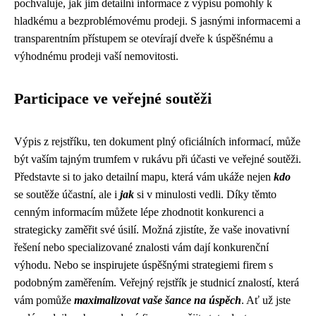
pochvaluje, jak jim detailní informace z výpisu pomohly k
hladkému a bezproblémovému prodeji. S jasnými informacemi a
transparentním přístupem se otevírají dveře k úspěšnému a
výhodnému prodeji vaší nemovitosti.
Participace ve veřejné soutěži
Výpis z rejstříku, ten dokument plný oficiálních informací, může
být vaším tajným trumfem v rukávu při účasti ve veřejné soutěži.
Představte si to jako detailní mapu, která vám ukáže nejen
kdo
se soutěže účastní, ale i
jak
si v minulosti vedli. Díky těmto
cenným informacím můžete lépe zhodnotit konkurenci a
strategicky zaměřit své úsilí. Možná zjistíte, že vaše inovativní
řešení nebo specializované znalosti vám dají konkurenční
výhodu. Nebo se inspirujete úspěšnými strategiemi firem s
podobným zaměřením. Veřejný rejstřík je studnicí znalostí, která
vám pomůže
maximalizovat vaše šance na úspěch
. Ať už jste