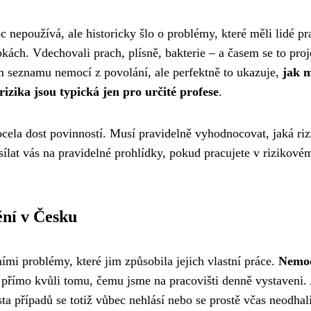
epoužívá, ale historicky šlo o problémy, které měli lidé pra
ách. Vdechovali prach, plísně, bakterie – a časem se to proj
ím seznamu nemocí z povolání, ale perfektně to ukazuje,
jak 
izika jsou typická jen pro určité profese
.
ela dost povinností. Musí pravidelně vyhodnocovat, jaká riz
sílat vás na pravidelné prohlídky, pokud pracujete v rizikové
ění v Česku
ními problémy, které jim způsobila jejich vlastní práce.
Nemoc
í přímo kvůli tomu, čemu jsme na pracovišti denně vystaveni. 
sta případů se totiž vůbec nehlásí nebo se prostě včas neodhalí