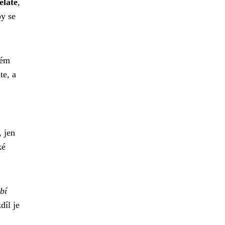
ěláte
,
by se
ném
te, a
, jen
ké
bí
díl je