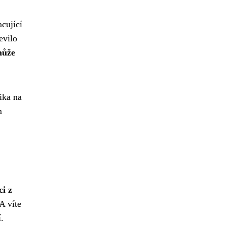
cující
evilo
může
ika na
m
i z
A víte
.