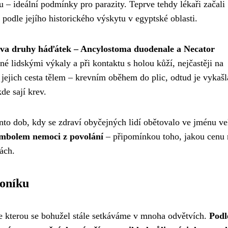
u – ideální podmínky pro parazity. Teprve tehdy lékaři začali
podle jejího historického výskytu v egyptské oblasti.
va druhy háďátek – Ancylostoma duodenale a Necator
né lidskými výkaly a při kontaktu s holou kůží, nejčastěji na
e jejich cesta tělem – krevním oběhem do plic, odtud je vyka
de sají krev.
to dob, kdy se zdraví obyčejných lidí obětovalo ve jménu v
mbolem nemoci z povolání
– připomínkou toho, jakou cenu
ách.
koníku
se kterou se bohužel stále setkáváme v mnoha odvětvích.
Podl