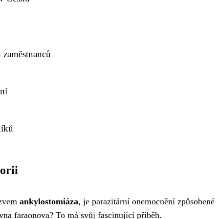
h zaměstnanců
ní
í
níků
orii
názvem
ankylostomiáza
, je parazitární onemocnění způsobené
ovna faraonova? To má svůj fascinující příběh.