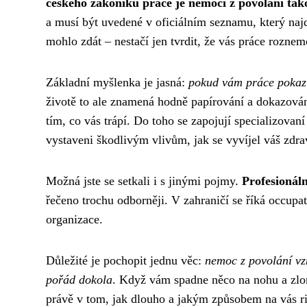
českého zákoníku práce je nemocí z povolání tako
a musí být uvedené v oficiálním seznamu, který najd
mohlo zdát – nestačí jen tvrdit, že vás práce rozne
Základní myšlenka je jasná:
pokud vám práce pokazi
životě to ale znamená hodně papírování a dokazován
tím, co vás trápí. Do toho se zapojují specializovaní
vystaveni škodlivým vlivům, jak se vyvíjel váš zdrav
Možná jste se setkali i s jinými pojmy.
Profesionál
řečeno trochu odborněji. V zahraničí se říká occupa
organizace.
Důležité je pochopit jednu věc:
nemoc z povolání vz
pořád dokola
. Když vám spadne něco na nohu a zlomí
právě v tom, jak dlouho a jakým způsobem na vás ri