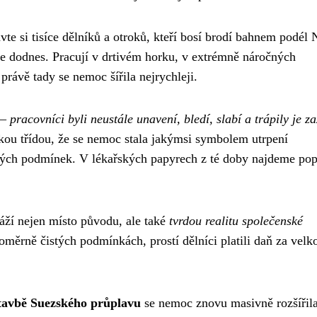
te si tisíce dělníků a otroků, kteří bosí brodí bahnem podél 
me dodnes. Pracují v drtivém horku, v extrémně náročných
právě tady se nemoc šířila nejrychleji.
 –
pracovníci byli neustále unavení, bledí, slabí a trápily je za
ckou třídou, že se nemoc stala jakýmsi symbolem utrpení
kých podmínek. V lékařských papyrech z té doby najdeme pop
ží nejen místo původu, ale také
tvrdou realitu společenské
poměrně čistých podmínkách, prostí dělníci platili daň za velk
tavbě Suezského průplavu
se nemoc znovu masivně rozšířila