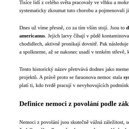
Tisíce lidí z celého světa pracovaly ve vlhku a mokr
systematicky zkoumat tuto chorobu a pojmenovali ji 
Dnes už víme přesně, co za tím vším stojí. Jsou to
d
americanus
. Jejich larvy číhají v půdě kontaminova
chodidlech, aktivně pronikají dovnitř. Pak následuj
a spolkneme, až se nakonec usadí v tenkém střevě, k
Tento historický název přetrvává dodnes jako memen
projektů. A právě proto se faraonova nemoc stala
sy
platí ti, kdo tvrdě pracují v nevyhovujících podmínk
Definice nemoci z povolání podle zá
Nemoci z povolání jsou skutečně vážná záležitost, 