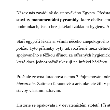
Název nás zavádí až do starověkého Egypta. Představ
staví ty monumentální pyramidy
, které obdivuje
podmínkách, často bez jakékoli základní hygieny. A 
Staří egyptští lékaři si všimli něčeho znepokojivého
potíže
. Tyto příznaky byly tak rozšířené mezi dělni
spojovaného s těžkou dřinou za otřesných hygienic
které dnes jednoznačně ukazují na infekci háďátky.
Proč ale zrovna faraonova nemoc? Pojmenování odrá
hierarchie
. Zatímco faraonové a aristokracie žili v 
stavby vlastním zdravím.
Historie se opakovala i v devatenáctém století. Při
s