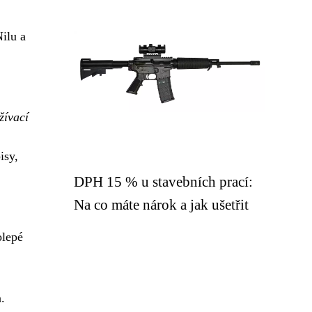
Nilu a
žívací
isy,
DPH 15 % u stavebních prací:
Na co máte nárok a jak ušetřit
olepé
.