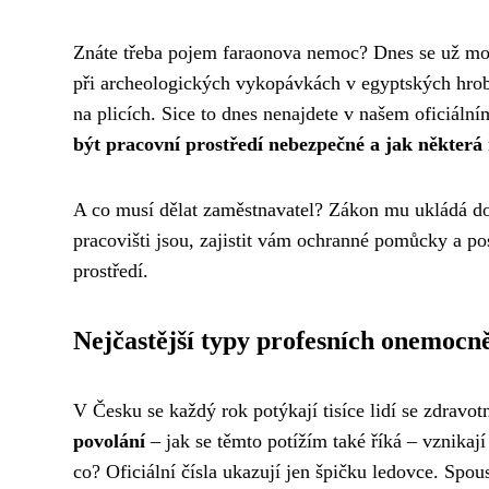
Znáte třeba pojem faraonova nemoc? Dnes se už moc n
při archeologických vykopávkách v egyptských hrobk
na plicích. Sice to dnes nenajdete v našem oficiáln
být pracovní prostředí nebezpečné a jak některá r
A co musí dělat zaměstnavatel? Zákon mu ukládá doc
pracovišti jsou, zajistit vám ochranné pomůcky a po
prostředí.
Nejčastější typy profesních onemocn
V Česku se každý rok potýkají tisíce lidí se zdravot
povolání
– jak se těmto potížím také říká – vznikaj
co? Oficiální čísla ukazují jen špičku ledovce. Spou