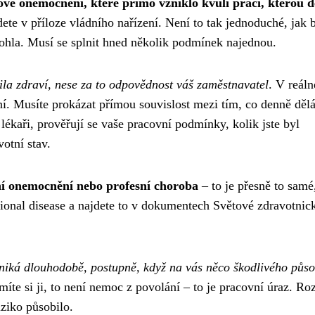
vé onemocnění, které přímo vzniklo kvůli práci, kterou d
ete v příloze vládního nařízení. Není to tak jednoduché, jak 
mohla. Musí se splnit hned několik podmínek najednou.
la zdraví, nese za to odpovědnost váš zaměstnavatel
. V reál
í. Musíte prokázat přímou souvislost mezi tím, co denně dělá
 lékaři, prověřují se vaše pracovní podmínky, kolik jste byl
otní stav.
ní onemocnění nebo profesní choroba
– to je přesně to samé
tional disease a najdete to v dokumentech Světové zdravotnic
niká dlouhodobě, postupně, když na vás něco škodlivého půso
te si ji, to není nemoc z povolání – to je pracovní úraz. Roz
ziko působilo.