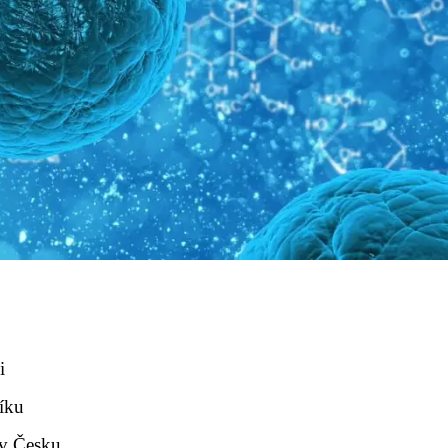
i
íku
 v Česku