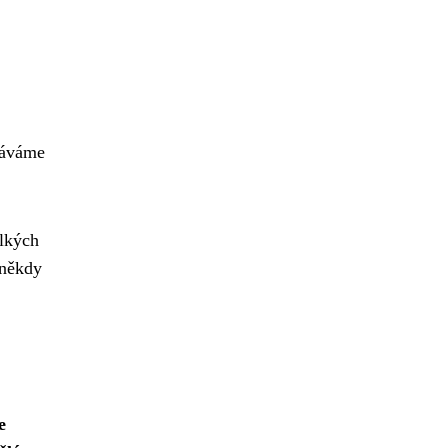
šláváme
elkých
 někdy
e