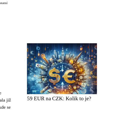
statní
e
59 EUR na CZK: Kolik to je?
la již
kde se