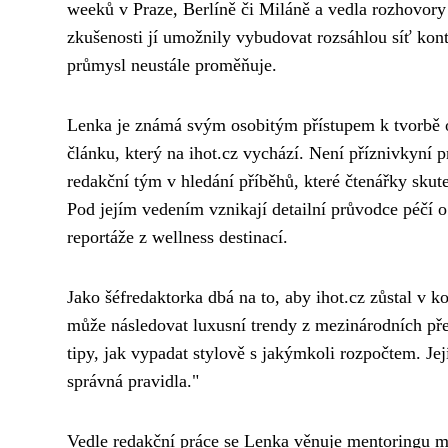
weeků v Praze, Berlíně či Miláně a vedla rozhovor
zkušenosti jí umožnily vybudovat rozsáhlou síť kont
průmysl neustále proměňuje.
Lenka je známá svým osobitým přístupem k tvorbě ob
článku, který na ihot.cz vychází. Není příznivkyní
redakční tým v hledání příběhů, které čtenářky skut
Pod jejím vedením vznikají detailní průvodce péčí 
reportáže z wellness destinací.
Jako šéfredaktorka dbá na to, aby ihot.cz zůstal v 
může následovat luxusní trendy z mezinárodních přeh
tipy, jak vypadat stylově s jakýmkoli rozpočtem. Její
správná pravidla."
Vedle redakční práce se Lenka věnuje mentoringu ml