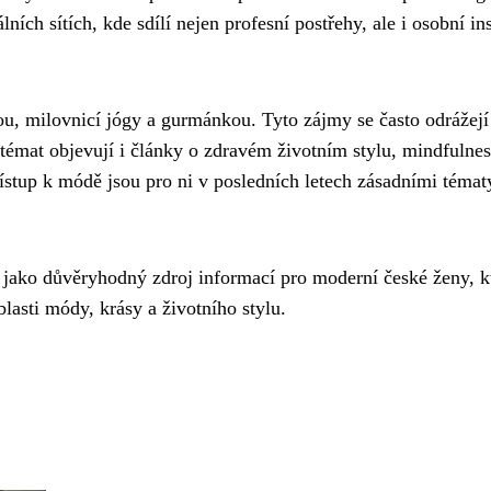
lních sítích, kde sdílí nejen profesní postřehy, ale i osobní in
, milovnicí jógy a gurmánkou. Tyto zájmy se často odrážejí 
émat objevují i články o zdravém životním stylu, mindfulnes
řístup k módě jsou pro ni v posledních letech zásadními témat
 jako důvěryhodný zdroj informací pro moderní české ženy, k
blasti módy, krásy a životního stylu.