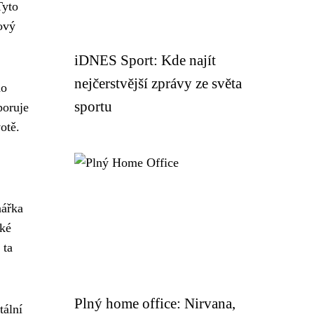
Tyto
ový
iDNES Sport: Kde najít
nejčerstvější zprávy ze světa
ho
sportu
poruje
otě.
nářka
cké
 ta
Plný home office: Nirvana,
tální