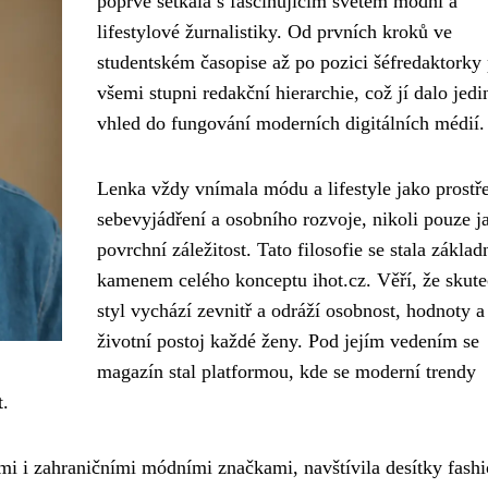
poprvé setkala s fascinujícím světem módní a
lifestylové žurnalistiky. Od prvních kroků ve
studentském časopise až po pozici šéfredaktorky 
všemi stupni redakční hierarchie, což jí dalo jed
vhled do fungování moderních digitálních médií.
Lenka vždy vnímala módu a lifestyle jako prostř
sebevyjádření a osobního rozvoje, nikoli pouze j
povrchní záležitost. Tato filosofie se stala zákla
kamenem celého konceptu ihot.cz. Věří, že skut
styl vychází zevnitř a odráží osobnost, hodnoty a
životní postoj každé ženy. Pod jejím vedením se
magazín stal platformou, kde se moderní trendy
t.
i i zahraničními módními značkami, navštívila desítky fash