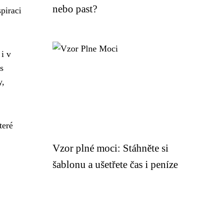
nebo past?
spiraci
i v
s
y,
teré
Vzor plné moci: Stáhněte si
šablonu a ušetřete čas i peníze