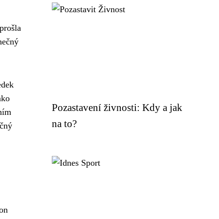
prošla
inečný
edek
ako
Pozastavení živnosti: Kdy a jak
dním
na to?
ečný
ion