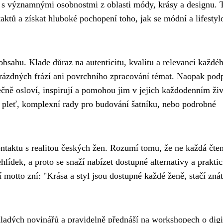
y s významnými osobnostmi z oblasti módy, krásy a designu. 
aktů a získat hluboké pochopení toho, jak se módní a lifestyl
sahu. Klade důraz na autenticitu, kvalitu a relevanci každé
 prázdných frází ani povrchního zpracování témat. Naopak pod
ečně osloví, inspirují a pomohou jim v jejich každodenním živ
o pleť, komplexní rady pro budování šatníku, nebo podrobné
kontaktu s realitou českých žen. Rozumí tomu, že ne každá čte
lídek, a proto se snaží nabízet dostupné alternativy a prakti
 motto zní: "Krása a styl jsou dostupné každé ženě, stačí znát
adých novinářů a pravidelně přednáší na workshopech o digi