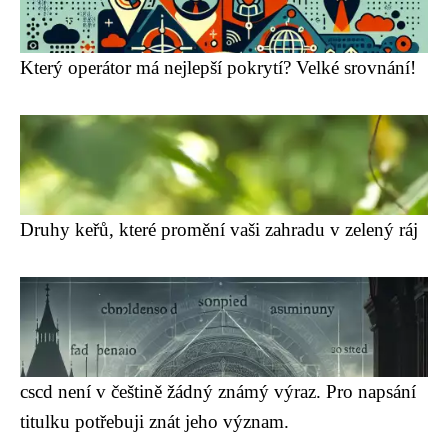
Který operátor má nejlepší pokrytí? Velké srovnání!
Druhy keřů, které promění vaši zahradu v zelený ráj
cscd není v češtině žádný známý výraz. Pro napsání
titulku potřebuji znát jeho význam.