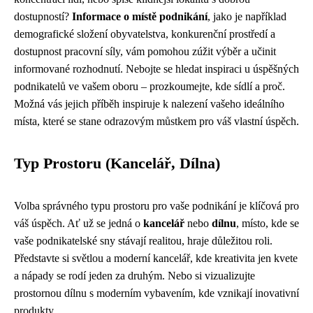
dostupností?
Informace o místě podnikání
, jako je například
demografické složení obyvatelstva, konkurenční prostředí a
dostupnost pracovní síly, vám pomohou zúžit výběr a učinit
informované rozhodnutí. Nebojte se hledat inspiraci u úspěšných
podnikatelů ve vašem oboru – prozkoumejte, kde sídlí a proč.
Možná vás jejich příběh inspiruje k nalezení vašeho ideálního
místa, které se stane odrazovým můstkem pro váš vlastní úspěch.
Typ Prostoru (Kancelář, Dílna)
Volba správného typu prostoru pro vaše podnikání je klíčová pro
váš úspěch. Ať už se jedná o
kancelář
nebo
dílnu
, místo, kde se
vaše podnikatelské sny stávají realitou, hraje důležitou roli.
Představte si světlou a moderní kancelář, kde kreativita jen kvete
a nápady se rodí jeden za druhým. Nebo si vizualizujte
prostornou dílnu s moderním vybavením, kde vznikají inovativní
produkty.