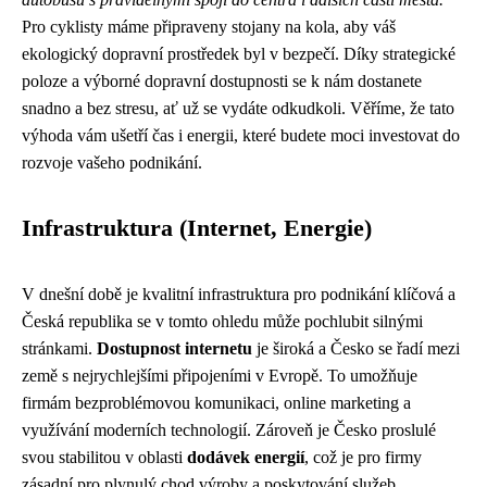
Pro cyklisty máme připraveny stojany na kola, aby váš
ekologický dopravní prostředek byl v bezpečí. Díky strategické
poloze a výborné dopravní dostupnosti se k nám dostanete
snadno a bez stresu, ať už se vydáte odkudkoli. Věříme, že tato
výhoda vám ušetří čas i energii, které budete moci investovat do
rozvoje vašeho podnikání.
Infrastruktura (Internet, Energie)
V dnešní době je kvalitní infrastruktura pro podnikání klíčová a
Česká republika se v tomto ohledu může pochlubit silnými
stránkami.
Dostupnost internetu
je široká a Česko se řadí mezi
země s nejrychlejšími připojeními v Evropě. To umožňuje
firmám bezproblémovou komunikaci, online marketing a
využívání moderních technologií. Zároveň je Česko proslulé
svou stabilitou v oblasti
dodávek energií
, což je pro firmy
zásadní pro plynulý chod výroby a poskytování služeb.