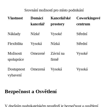
Srovnání možností pro místo podnikání
Vlastnost
Domácí
Kancelářské
Coworkingové
kancelář
prostory
centrum
Náklady
Nízké
Vysoké
Střední
Flexibilita
Vysoká
Nízká
Střední
Možnosti
Omezené
Závisí na
Vysoké
spolupráce
firmě
Dostupnost
Omezená
Vysoká
Vysoká
vybavení
Bezpečnost a Osvětlení
V dnešním podnikatelském prostředí je bezpečnost a osvětlení