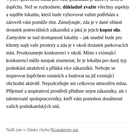
úspěchu. Než se rozhodnete,
důkladně zvažte
všechny aspekty
a najděte lokalitu, která bude vyhovovat vašim potřebám a
zároveň vám pomůže růst.
Zanalyzujte
, zda je v dané oblasti
dostatek potenciálních zákazníků a jaká je jejich
kupní síla
.
Zamyslete se nad dostupností lokality – jak snadné bude pro
klienty najít vaše prostory a zda je v okolí dostatek parkovacích
míst. Prozkoumejte konkurenci v okolí. Místo s existující
konkurencí může naopak znamenat, že je lokalita pro daný typ
podnikání atraktivní a přiláká více zákazníků. Nebojte se
inspirovat úspěchem ostatních a budovat na již existující
obchodní aktivitě. Nepodceňujte ani celkovou atmosféru místa.
Příjemné a inspirativní prostředí přitáhne nejen zákazníky, ale i
talentované spolupracovníky, kteří vám pomohou dosáhnout
vašich podnikatelských snů.
Našli jste v článku chybu?
Kontaktujte nás