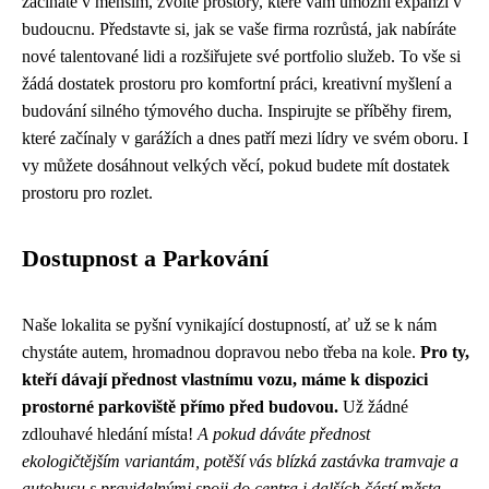
začínáte v menším, zvolte prostory, které vám umožní expanzi v
budoucnu. Představte si, jak se vaše firma rozrůstá, jak nabíráte
nové talentované lidi a rozšiřujete své portfolio služeb. To vše si
žádá dostatek prostoru pro komfortní práci, kreativní myšlení a
budování silného týmového ducha. Inspirujte se příběhy firem,
které začínaly v garážích a dnes patří mezi lídry ve svém oboru. I
vy můžete dosáhnout velkých věcí, pokud budete mít dostatek
prostoru pro rozlet.
Dostupnost a Parkování
Naše lokalita se pyšní vynikající dostupností, ať už se k nám
chystáte autem, hromadnou dopravou nebo třeba na kole.
Pro ty,
kteří dávají přednost vlastnímu vozu, máme k dispozici
prostorné parkoviště přímo před budovou.
Už žádné
zdlouhavé hledání místa!
A pokud dáváte přednost
ekologičtějším variantám, potěší vás blízká zastávka tramvaje a
autobusu s pravidelnými spoji do centra i dalších částí města.