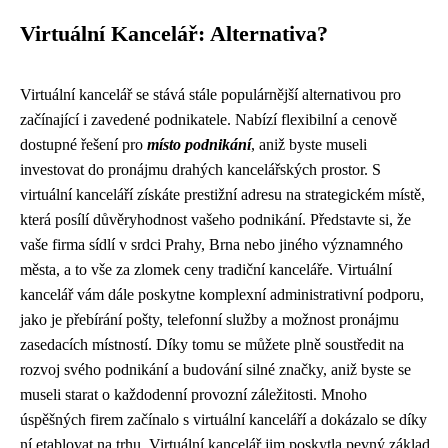
Virtuální Kancelář: Alternativa?
Virtuální kancelář se stává stále populárnější alternativou pro
začínající i zavedené podnikatele. Nabízí flexibilní a cenově
dostupné řešení pro
místo podnikání
, aniž byste museli
investovat do pronájmu drahých kancelářských prostor. S
virtuální kanceláří získáte prestižní adresu na strategickém místě,
která posílí důvěryhodnost vašeho podnikání. Představte si, že
vaše firma sídlí v srdci Prahy, Brna nebo jiného významného
města, a to vše za zlomek ceny tradiční kanceláře. Virtuální
kancelář vám dále poskytne komplexní administrativní podporu,
jako je přebírání pošty, telefonní služby a možnost pronájmu
zasedacích místností. Díky tomu se můžete plně soustředit na
rozvoj svého podnikání a budování silné značky, aniž byste se
museli starat o každodenní provozní záležitosti. Mnoho
úspěšných firem začínalo s virtuální kanceláří a dokázalo se díky
ní etablovat na trhu. Virtuální kancelář jim poskytla pevný základ