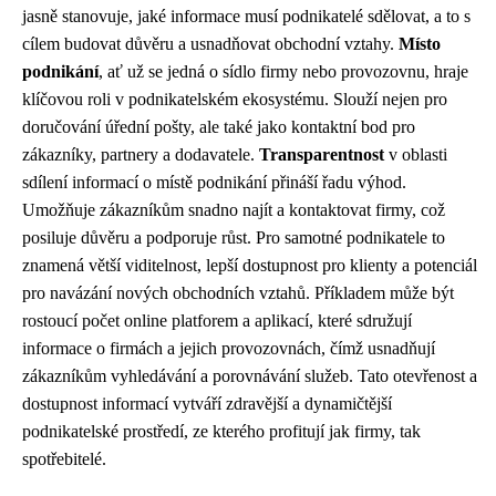
jasně stanovuje, jaké informace musí podnikatelé sdělovat, a to s
cílem budovat důvěru a usnadňovat obchodní vztahy.
Místo
podnikání
, ať už se jedná o sídlo firmy nebo provozovnu, hraje
klíčovou roli v podnikatelském ekosystému. Slouží nejen pro
doručování úřední pošty, ale také jako kontaktní bod pro
zákazníky, partnery a dodavatele.
Transparentnost
v oblasti
sdílení informací o místě podnikání přináší řadu výhod.
Umožňuje zákazníkům snadno najít a kontaktovat firmy, což
posiluje důvěru a podporuje růst. Pro samotné podnikatele to
znamená větší viditelnost, lepší dostupnost pro klienty a potenciál
pro navázání nových obchodních vztahů. Příkladem může být
rostoucí počet online platforem a aplikací, které sdružují
informace o firmách a jejich provozovnách, čímž usnadňují
zákazníkům vyhledávání a porovnávání služeb. Tato otevřenost a
dostupnost informací vytváří zdravější a dynamičtější
podnikatelské prostředí, ze kterého profitují jak firmy, tak
spotřebitelé.