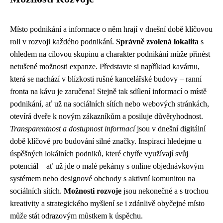
Místo podnikání a informace o něm hrají v dnešní době klíčovou
roli v rozvoji každého podnikání.
Správně zvolená lokalita
s
ohledem na cílovou skupinu a charakter podnikání může přinést
netušené možnosti expanze. Představte si například kavárnu,
která se nachází v blízkosti rušné kancelářské budovy – ranní
fronta na kávu je zaručena! Stejně tak sdílení informací o místě
podnikání, ať už na sociálních sítích nebo webových stránkách,
otevírá dveře k novým zákazníkům a posiluje důvěryhodnost.
Transparentnost a dostupnost informací
jsou v dnešní digitální
době klíčové pro budování silné značky. Inspiraci hledejme u
úspěšných lokálních podniků, které chytře využívají svůj
potenciál – ať už jde o malé pekárny s online objednávkovým
systémem nebo designové obchody s aktivní komunitou na
sociálních sítích.
Možnosti rozvoje
jsou nekonečné a s trochou
kreativity a strategického myšlení se i zdánlivě obyčejné místo
může stát odrazovým můstkem k úspěchu.