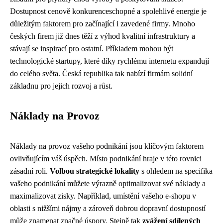
Dostupnost cenově konkurenceschopné a spolehlivé energie je
důležitým faktorem pro začínající i zavedené firmy. Mnoho
českých firem již dnes těží z výhod kvalitní infrastruktury a
stávají se inspirací pro ostatní. Příkladem mohou být
technologické startupy, které díky rychlému internetu expandují
do celého světa. Česká republika tak nabízí firmám solidní
základnu pro jejich rozvoj a růst.
Náklady na Provoz
Náklady na provoz vašeho podnikání jsou klíčovým faktorem
ovlivňujícím váš úspěch. Místo podnikání hraje v této rovnici
zásadní roli.
Volbou strategické lokality
s ohledem na specifika
vašeho podnikání můžete výrazně optimalizovat své náklady a
maximalizovat zisky. Například, umístění vašeho e-shopu v
oblasti s nižšími nájmy a zároveň dobrou dopravní dostupností
může znamenat značné úspory. Stejně tak
zvážení sdílených