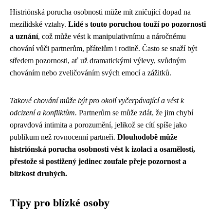
Histriónská porucha osobnosti může mít zničující dopad na
mezilidské vztahy.
Lidé s touto poruchou touží po pozornosti
a uznání
, což může vést k manipulativnímu a náročnému
chování vůči partnerům, přátelům i rodině. Často se snaží být
středem pozornosti, ať už dramatickými výlevy, svůdným
chováním nebo zveličováním svých emocí a zážitků.
Takové chování může být pro okolí vyčerpávající a vést k
odcizení a konfliktům.
Partnerům se může zdát, že jim chybí
opravdová intimita a porozumění, jelikož se cítí spíše jako
publikum než rovnocenní partneři.
Dlouhodobě může
histriónská porucha osobnosti vést k izolaci a osamělosti,
přestože si postižený jedinec zoufale přeje pozornost a
blízkost druhých.
Tipy pro blízké osoby