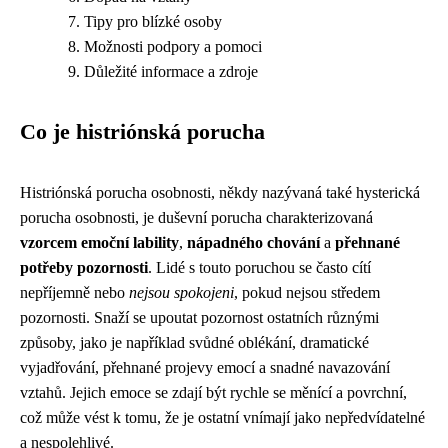
Tipy pro blízké osoby
Možnosti podpory a pomoci
Důležité informace a zdroje
Co je histriónská porucha
Histriónská porucha osobnosti, někdy nazývaná také hysterická
porucha osobnosti, je duševní porucha charakterizovaná
vzorcem emoční lability
,
nápadného chování
a
přehnané
potřeby pozornosti
. Lidé s touto poruchou se často cítí
nepříjemně nebo
nejsou spokojeni
, pokud nejsou středem
pozornosti. Snaží se upoutat pozornost ostatních různými
způsoby, jako je například svůdné oblékání, dramatické
vyjadřování, přehnané projevy emocí a snadné navazování
vztahů. Jejich emoce se zdají být rychle se měnící a povrchní,
což může vést k tomu, že je ostatní vnímají jako nepředvídatelné
a nespolehlivé.