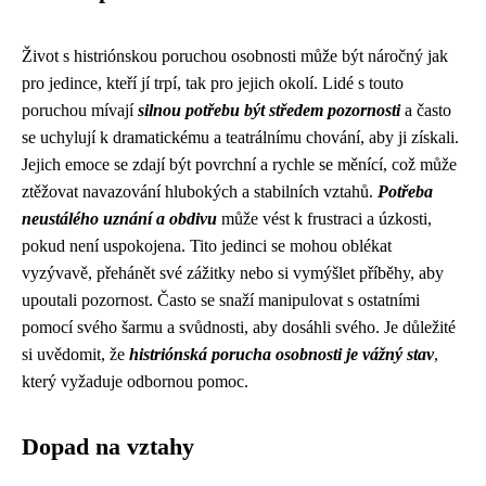
Život s histriónskou poruchou osobnosti může být náročný jak
pro jedince, kteří jí trpí, tak pro jejich okolí. Lidé s touto
poruchou mívají
silnou potřebu být středem pozornosti
a často
se uchylují k dramatickému a teatrálnímu chování, aby ji získali.
Jejich emoce se zdají být povrchní a rychle se měnící, což může
ztěžovat navazování hlubokých a stabilních vztahů.
Potřeba
neustálého uznání a obdivu
může vést k frustraci a úzkosti,
pokud není uspokojena. Tito jedinci se mohou oblékat
vyzývavě, přehánět své zážitky nebo si vymýšlet příběhy, aby
upoutali pozornost. Často se snaží manipulovat s ostatními
pomocí svého šarmu a svůdnosti, aby dosáhli svého. Je důležité
si uvědomit, že
histriónská porucha osobnosti je vážný stav
,
který vyžaduje odbornou pomoc.
Dopad na vztahy