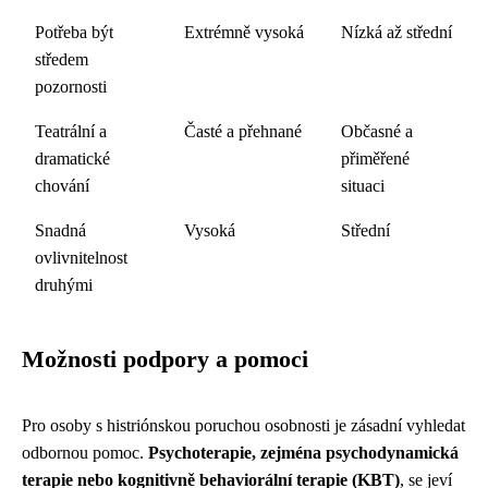
Potřeba být
Extrémně vysoká
Nízká až střední
středem
pozornosti
Teatrální a
Časté a přehnané
Občasné a
dramatické
přiměřené
chování
situaci
Snadná
Vysoká
Střední
ovlivnitelnost
druhými
Možnosti podpory a pomoci
Pro osoby s histriónskou poruchou osobnosti je zásadní vyhledat
odbornou pomoc.
Psychoterapie, zejména psychodynamická
terapie nebo kognitivně behaviorální terapie (KBT)
, se jeví