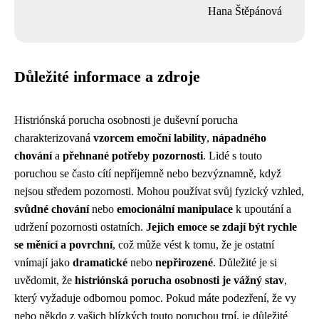
Hana Štěpánová
Důležité informace a zdroje
Histriónská porucha osobnosti je duševní porucha
charakterizovaná
vzorcem emoční lability
,
nápadného
chování
a
přehnané potřeby pozornosti
. Lidé s touto
poruchou se často cítí nepříjemně nebo bezvýznamně, když
nejsou středem pozornosti. Mohou používat svůj fyzický vzhled,
svůdné chování
nebo
emocionální manipulace
k upoutání a
udržení pozornosti ostatních.
Jejich emoce se zdají být rychle
se měnící a povrchní
, což může vést k tomu, že je ostatní
vnímají jako
dramatické
nebo
nepřirozené
. Důležité je si
uvědomit, že
histriónská porucha osobnosti je vážný stav
,
který vyžaduje odbornou pomoc. Pokud máte podezření, že vy
nebo někdo z vašich blízkých touto poruchou trpí, je důležité