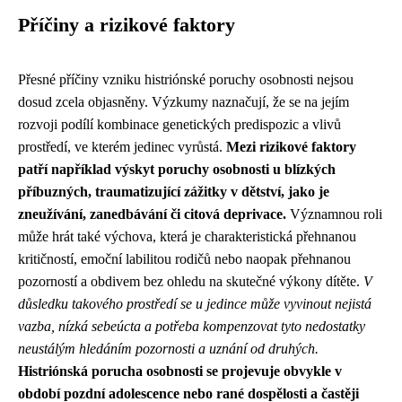
Příčiny a rizikové faktory
Přesné příčiny vzniku histriónské poruchy osobnosti nejsou
dosud zcela objasněny. Výzkumy naznačují, že se na jejím
rozvoji podílí kombinace genetických predispozic a vlivů
prostředí, ve kterém jedinec vyrůstá.
Mezi rizikové faktory
patří například výskyt poruchy osobnosti u blízkých
příbuzných, traumatizující zážitky v dětství, jako je
zneužívání, zanedbávání či citová deprivace.
Významnou roli
může hrát také výchova, která je charakteristická přehnanou
kritičností, emoční labilitou rodičů nebo naopak přehnanou
pozorností a obdivem bez ohledu na skutečné výkony dítěte.
V
důsledku takového prostředí se u jedince může vyvinout nejistá
vazba, nízká sebeúcta a potřeba kompenzovat tyto nedostatky
neustálým hledáním pozornosti a uznání od druhých.
Histriónská porucha osobnosti se projevuje obvykle v
období pozdní adolescence nebo rané dospělosti a častěji