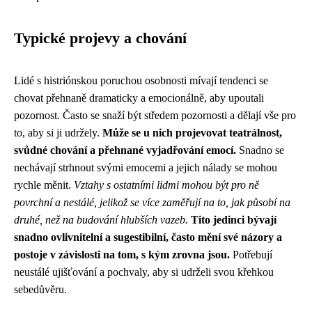
Typické projevy a chování
Lidé s histriónskou poruchou osobnosti mívají tendenci se
chovat přehnaně dramaticky a emocionálně, aby upoutali
pozornost. Často se snaží být středem pozornosti a dělají vše pro
to, aby si ji udržely.
Může se u nich projevovat teatrálnost,
svůdné chování a přehnané vyjadřování emocí.
Snadno se
nechávají strhnout svými emocemi a jejich nálady se mohou
rychle měnit.
Vztahy s ostatními lidmi mohou být pro ně
povrchní a nestálé, jelikož se více zaměřují na to, jak působí na
druhé, než na budování hlubších vazeb.
Tito jedinci bývají
snadno ovlivnitelní a sugestibilní, často mění své názory a
postoje v závislosti na tom, s kým zrovna jsou.
Potřebují
neustálé ujišťování a pochvaly, aby si udrželi svou křehkou
sebedůvěru.