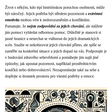
Život s někým, kdo trpí histriónskou poruchou osobnosti, může
být náročný. Jejich potřeba být středem pozornosti a
extrémní
emotivita
mohou vést k nedorozuměním a konfliktům.
Pamatujte, že
nejste zodpovědní za jejich chování
, ale můžete
jim pomoci vyhledat odbornou pomoc. Důležité je stanovit si
jasné hranice a nenechat se vtáhnout do jejich dramatických
scén. Snažte se nekritizovat jejich chování přímo, ale spíše se
zaměřte na konkrétní situace a jejich dopad na vás. Podporujte je
v budování zdravého sebevědomí a pomáhejte jim najít jiné
způsoby, jak upoutat pozornost, například prostřednictvím
koníčků nebo dobrovolnictví. Nezapomínejte také na sebe a
dopřejte si dostatek prostoru pro vlastní potřeby a emoce.