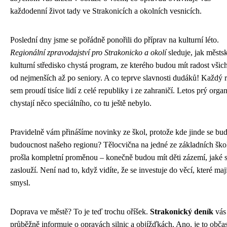
každodenní život tady ve Strakonicích a okolních vesnicích.
Poslední dny jsme se pořádně ponořili do příprav na kulturní léto.
Regionální zpravodajství pro Strakonicko a okolí
sleduje, jak městs
kulturní středisko chystá program, ze kterého budou mít radost všic
od nejmenších až po seniory. A co teprve slavnosti dudáků! Každý 
sem proudí tisíce lidí z celé republiky i ze zahraničí. Letos prý organ
chystají něco speciálního, co tu ještě nebylo.
Pravidelně vám přinášíme novinky ze škol, protože kde jinde se bu
budoucnost našeho regionu? Tělocvična na jedné ze základních ško
prošla kompletní proměnou – konečně budou mít děti zázemí, jaké s
zaslouží. Není nad to, když vidíte, že se investuje do věcí, které maj
smysl.
Doprava ve městě? To je teď trochu oříšek.
Strakonický deník
vás
průběžně informuje o opravách silnic a objížďkách. Ano, je to obča