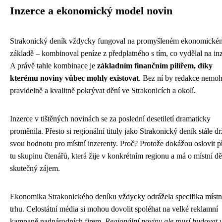
Inzerce a ekonomický model novin
Strakonický deník vždycky fungoval na promyšleném ekonomické
základě – kombinoval peníze z předplatného s tím, co vydělal na inz
A právě tahle kombinace je
základním finančním pilířem, díky
kterému noviny vůbec mohly existovat
. Bez ní by redakce nemoh
pravidelně a kvalitně pokrývat dění ve Strakonicích a okolí.
Inzerce v tištěných novinách se za poslední desetiletí dramaticky
proměnila. Přesto si regionální tituly jako Strakonický deník stále dr
svou hodnotu pro místní inzerenty. Proč? Protože dokážou oslovit p
tu skupinu čtenářů, která žije v konkrétním regionu a má o místní dě
skutečný zájem.
Ekonomika Strakonického deníku vždycky odrážela specifika místn
trhu. Celostátní média si mohou dovolit spoléhat na velké reklamní
kampaně nadnárodních firem.
Regionální noviny ale musí budovat 