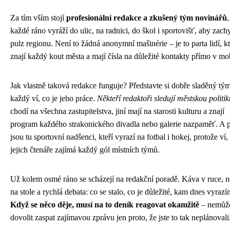
Za tím vším stojí
profesionální redakce a zkušený tým novinářů
,
každé ráno vyráží do ulic, na radnici, do škol i sportovišť, aby zachy
pulz regionu. Není to žádná anonymní mašinérie – je to parta lidí, kt
znají každý kout města a mají čísla na důležité kontakty přímo v mo
Jak vlastně taková redakce funguje? Představte si dobře sladěný tý
každý ví, co je jeho práce.
Někteří redaktoři sledují městskou politik
chodí na všechna zastupitelstva, jiní mají na starosti kulturu a znají
program každého strakonického divadla nebo galerie nazpaměť. A 
jsou tu sportovní nadšenci, kteří vyrazí na fotbal i hokej, protože ví,
jejich čtenáře zajímá každý gól místních týmů.
Už kolem osmé ráno se scházejí na redakční poradě. Káva v ruce, 
na stole a rychlá debata: co se stalo, co je důležité, kam dnes vyraz
Když se něco děje, musí na to deník reagovat okamžitě
– nemůže
dovolit zaspat zajímavou zprávu jen proto, že jste to tak neplánovali