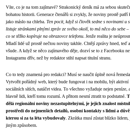
Víte, co je na tom zajímavé? Strakonický deník má za sebou skuteč
bohatou historii. Generace čtenářů si zvykly, že noviny prostě patří 
jako máslo na chleba.
Ten pocit, když si člověk sedne s novinami u s
listuje stránkami plnými zpráv ze svého okolí, to má něco do sebe –
co se těžko kopíruje na obrazovce telefonu
. Jenže realita je neúpros
Mladí lidé už prostě nečtou noviny takhle. Chtějí zprávy hned, teď 
všude. A když se něco zajímavého děje, dozví se to z Facebooku n
Instagramu dřív, než by redaktor stihl napsat titulní stranu.
Co to tedy znamená pro redakci? Musí se naučit úplně nová řemesla
Vytvořit pořádný web, který bude fungovat i na mobilu, být aktivní
sociálních sítích, natáčet videa. To všechno vyžaduje nejen peníze, 
hlavně lidi, kteří tomu rozumí. A přitom nesmí ztratit to podstatné.
T
dělá regionální noviny nezastupitelnými, je jejich znalost místn
prostředí do nejmenších detailů, osobní kontakty s lidmi a důvě
kterou si za ta léta vybudovaly
. Zkrátka musí zůstat blízko lidem, 
jiným způsobem.