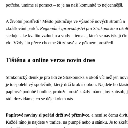
potřeba, umíme si pomoct – to je na naší komunitě to nejcennější.
A životní prostředí? Město pokračuje ve výsadbě nových stromů a
zkrášlování parků.
Regionální zpravodajství pro Strakonicko a okolí
sleduje také kvalitu vzduchu a vody – témata, která se nás týkají čí
víc. Vždyť tu přece chceme žít zdravě a v pěkném prostředí.
Tištěná a online verze novin dnes
Strakonický deník je pro lidi ze Strakonicka a okolí víc než jen nov
je to spolehlivý společník, který drží krok s dobou. Najdete ho klas
papírové podobě i online, protože prostě každý máme jiný způsob, j
rádi dozvídáme, co se děje kolem nás.
Papírové noviny si pořád drží své příznivce
, a není se čemu divit
Každé ráno je najdete v trafice, na pumpě nebo u stánku. Je to zkrá