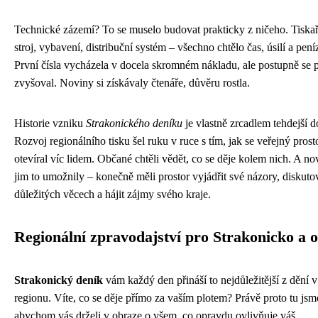
Technické zázemí? To se muselo budovat prakticky z ničeho. Tiska
stroj, vybavení, distribuční systém – všechno chtělo čas, úsilí a pení
První čísla vycházela v docela skromném nákladu, ale postupně se 
zvyšoval. Noviny si získávaly čtenáře, důvěru rostla.
Historie vzniku
Strakonického deníku
je vlastně zrcadlem tehdejší d
Rozvoj regionálního tisku šel ruku v ruce s tím, jak se veřejný prost
otevíral víc lidem. Občané chtěli vědět, co se děje kolem nich. A no
jim to umožnily – konečně měli prostor vyjádřit své názory, diskuto
důležitých věcech a hájit zájmy svého kraje.
Regionální zpravodajství pro Strakonicko a o
Strakonický deník
vám každý den přináší to nejdůležitější z dění v
regionu. Víte, co se děje přímo za vaším plotem? Právě proto tu jsm
abychom vás drželi v obraze o všem, co opravdu ovlivňuje váš