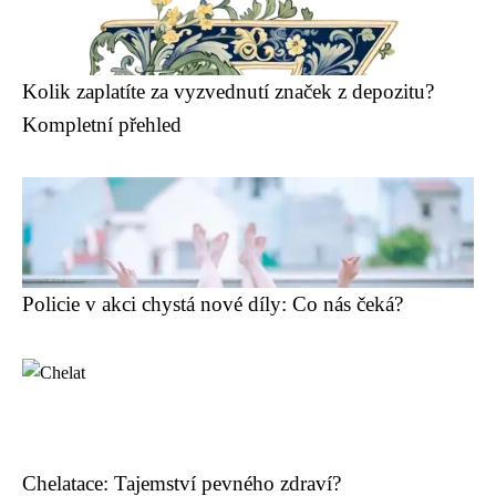
Kolik zaplatíte za vyzvednutí značek z depozitu?
Kompletní přehled
Policie v akci chystá nové díly: Co nás čeká?
Chelatace: Tajemství pevného zdraví?