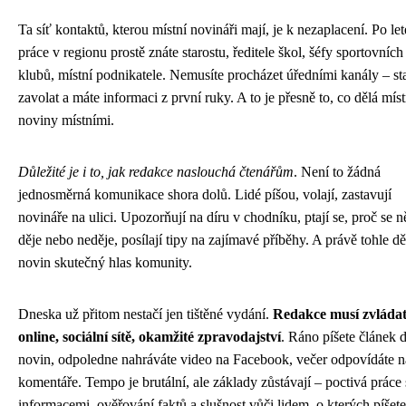
Ta síť kontaktů, kterou místní novináři mají, je k nezaplacení. Po le
práce v regionu prostě znáte starostu, ředitele škol, šéfy sportovních
klubů, místní podnikatele. Nemusíte procházet úředními kanály – st
zavolat a máte informaci z první ruky. A to je přesně to, co dělá míst
noviny místními.
Důležité je i to, jak redakce naslouchá čtenářům
. Není to žádná
jednosměrná komunikace shora dolů. Lidé píšou, volají, zastavují
novináře na ulici. Upozorňují na díru v chodníku, ptají se, proč se 
děje nebo neděje, posílají tipy na zajímavé příběhy. A právě tohle dě
novin skutečný hlas komunity.
Dneska už přitom nestačí jen tištěné vydání.
Redakce musí zvláda
online, sociální sítě, okamžité zpravodajství
. Ráno píšete článek 
novin, odpoledne nahráváte video na Facebook, večer odpovídáte n
komentáře. Tempo je brutální, ale základy zůstávají – poctivá práce 
informacemi, ověřování faktů a slušnost vůči lidem, o kterých píšete