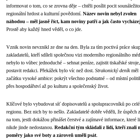
informovat o tom, co se zrovna děje – chtěli posílit pocit sounáležitos
regionální hrdost a kulturní povědomí.
Název novin nebyl zvolen
náhodou – měl jasně říct, kam noviny patří a jak často vycházej
Prostě aby každý hned věděl, o co jde.
Vznik novin nevznikl ze dne na den. Byla za tím poctivá práce sku
zakladatelů, kteří sdíleli společnou vizi moderního regionálního méd
nebylo to vůbec jednoduché – sehnat peníze, zajistit tiskařské stroje,
postavit redakci. Překážek bylo víc než dost.
Strakonický deník
měl 
začátku vysoké ambice: pokrýt všechno podstatné – od místní polit
přes hospodářství až po kulturu a společenský život.
Klíčové bylo vybudovat síť dopisovatelů a spolupracovníků po cel
regionu. Bez nich by to nešlo. Zakladatelé dobře věděli, že úspěch z
na tom, jestli dokážou přinášet čerstvé a zajímavé informace, které li
nikde jinde nedostanou.
Redakční tým skládali z lidí, kteří znali 
poměry jako své boty a zároveň uměli psát
.