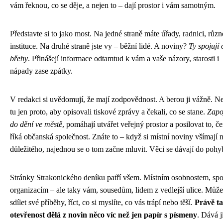
vám řeknou, co se děje, a nejen to – dají prostor i vám samotným.
Představte si to jako most. Na jedné straně máte úřady, radnici, různ
instituce. Na druhé straně jste vy – běžní lidé. A noviny?
Ty spojují
břehy
. Přinášejí informace odtamtud k vám a vaše názory, starosti i
nápady zase zpátky.
V redakci si uvědomují, že mají zodpovědnost. A berou ji vážně. N
tu jen proto, aby opisovali tiskové zprávy a čekali, co se stane.
Zapoj
do dění ve městě
, pomáhají utvářet veřejný prostor a posilovat to, č
říká občanská společnost. Znáte to – když si místní noviny všímají 
důležitého, najednou se o tom začne mluvit. Věci se dávají do pohy
Stránky Strakonického deníku patří všem. Místním osobnostem, sp
organizacím – ale taky vám, sousedům, lidem z vedlejší ulice. Může
sdílet své příběhy, říct, co si myslíte, co vás trápí nebo těší.
Právě ta
otevřenost dělá z novin něco víc než jen papír s písmeny
. Dává 