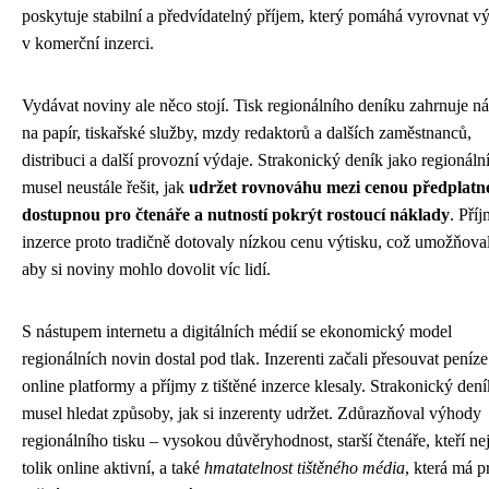
poskytuje stabilní a předvídatelný příjem, který pomáhá vyrovnat 
v komerční inzerci.
Vydávat noviny ale něco stojí. Tisk regionálního deníku zahrnuje n
na papír, tiskařské služby, mzdy redaktorů a dalších zaměstnanců,
distribuci a další provozní výdaje. Strakonický deník jako regionální 
musel neustále řešit, jak
udržet rovnováhu mezi cenou předplatn
dostupnou pro čtenáře a nutností pokrýt rostoucí náklady
. Pří
inzerce proto tradičně dotovaly nízkou cenu výtisku, což umožňova
aby si noviny mohlo dovolit víc lidí.
S nástupem internetu a digitálních médií se ekonomický model
regionálních novin dostal pod tlak. Inzerenti začali přesouvat peníze
online platformy a příjmy z tištěné inzerce klesaly. Strakonický dení
musel hledat způsoby, jak si inzerenty udržet. Zdůrazňoval výhody
regionálního tisku – vysokou důvěryhodnost, starší čtenáře, kteří ne
tolik online aktivní, a také
hmatatelnost tištěného média
, která má p