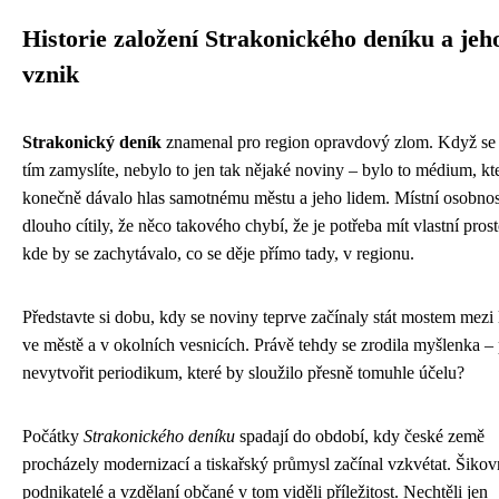
Historie založení Strakonického deníku a jeh
vznik
Strakonický deník
znamenal pro region opravdový zlom. Když se
tím zamyslíte, nebylo to jen tak nějaké noviny – bylo to médium, kt
konečně dávalo hlas samotnému městu a jeho lidem. Místní osobnos
dlouho cítily, že něco takového chybí, že je potřeba mít vlastní prost
kde by se zachytávalo, co se děje přímo tady, v regionu.
Představte si dobu, kdy se noviny teprve začínaly stát mostem mezi 
ve městě a v okolních vesnicích. Právě tehdy se zrodila myšlenka –
nevytvořit periodikum, které by sloužilo přesně tomuhle účelu?
Počátky
Strakonického deníku
spadají do období, kdy české země
procházely modernizací a tiskařský průmysl začínal vzkvétat. Šikov
podnikatelé a vzdělaní občané v tom viděli příležitost. Nechtěli jen