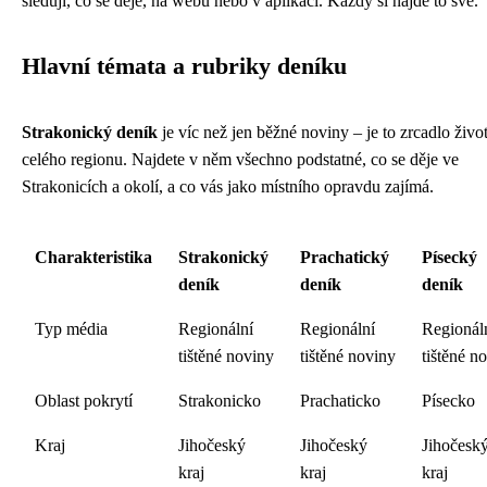
sledují, co se děje, na webu nebo v aplikaci. Každý si najde to své.
Hlavní témata a rubriky deníku
Strakonický deník
je víc než jen běžné noviny – je to zrcadlo živo
celého regionu. Najdete v něm všechno podstatné, co se děje ve
Strakonicích a okolí, a co vás jako místního opravdu zajímá.
Charakteristika
Strakonický
Prachatický
Písecký
deník
deník
deník
Typ média
Regionální
Regionální
Regionál
tištěné noviny
tištěné noviny
tištěné n
Oblast pokrytí
Strakonicko
Prachaticko
Písecko
Kraj
Jihočeský
Jihočeský
Jihočesk
kraj
kraj
kraj