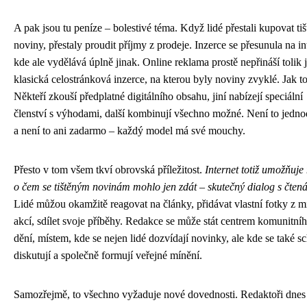
A pak jsou tu peníze – bolestivé téma. Když lidé přestali kupovat ti
noviny, přestaly proudit příjmy z prodeje. Inzerce se přesunula na in
kde ale vydělává úplně jinak. Online reklama prostě nepřináší tolik 
klasická celostránková inzerce, na kterou byly noviny zvyklé. Jak to
Někteří zkouší předplatné digitálního obsahu, jiní nabízejí speciální
členství s výhodami, další kombinují všechno možné. Není to jedn
a není to ani zadarmo – každý model má své mouchy.
Přesto v tom všem tkví obrovská příležitost.
Internet totiž umožňuje
o čem se tištěným novinám mohlo jen zdát – skutečný dialog s čtená
Lidé můžou okamžitě reagovat na články, přidávat vlastní fotky z m
akcí, sdílet svoje příběhy. Redakce se může stát centrem komunitní
dění, místem, kde se nejen lidé dozvídají novinky, ale kde se také sc
diskutují a společně formují veřejné mínění.
Samozřejmě, to všechno vyžaduje nové dovednosti. Redaktoři dnes