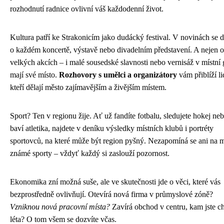
rozhodnutí radnice ovlivní váš každodenní život.
Kultura patří ke Strakonicím jako dudácký festival. V novinách se d
o každém koncertě, výstavě nebo divadelním představení. A nejen o
velkých akcích – i malé sousedské slavnosti nebo vernisáž v místní g
mají své místo.
Rozhovory s umělci a organizátory
vám přiblíží li
kteří dělají město zajímavějším a živějším místem.
Sport? Ten v regionu žije. Ať už fandíte fotbalu, sledujete hokej ne
baví atletika, najdete v deníku výsledky místních klubů i portréty
sportovců, na které může být region pyšný. Nezapomíná se ani na 
známé sporty – vždyť každý si zaslouží pozornost.
Ekonomika zní možná suše, ale ve skutečnosti jde o věci, které vás
bezprostředně ovlivňují. Otevírá nová firma v průmyslové zóně?
Vzniknou nová pracovní místa?
Zavírá obchod v centru, kam jste ch
léta? O tom všem se dozvíte včas.