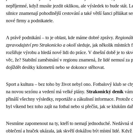
nepříjemné, když musíte jezdit oklikou, ale výsledek to bude stát. L
silnice znamenají pohodlnější cestování a také větší šanci přilákat s
nové firmy a podnikatele.
A právě podnikání – to je oblast, kde máme dobré zprávy.
Regionál
zpravodajství pro Strakonicko a okolí
sleduje, jak několik místních 
rozšiřuje výrobu a hledá nové lidi do práce. V dnešní době je to skv
věc, že? Stabilní zaměstnání v regionu znamená, že lidé nemusí za p
dojíždět desítky kilometrů nebo se dokonce stěhovat.
Sport a kultura – bez toho by život nebyl ono. Fotbalový klub se ch
na novou sezónu a vedení má velké plány.
Strakonický deník
vám
přináší všechny výsledky, reportáže a zákulisní informace. Protože 
byl víkend bez toho zajít na fotbal nebo si přečíst, jak se klukům dař
Nesmíme zapomenout na ty, kteří to nemají jednoduché. Nedávná s
oblečení a hraček ukázala, jak skvělí dokážou být místní lidé. Když 