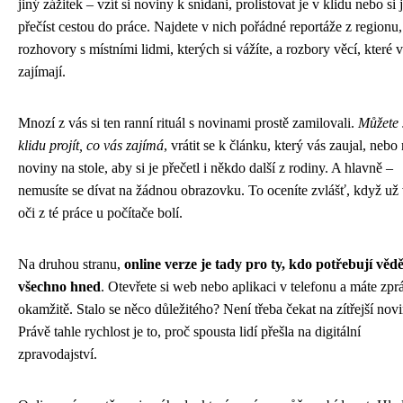
jiný zážitek – vzít si noviny k snídani, prolistovat je v klidu nebo si 
přečíst cestou do práce. Najdete v nich pořádné reportáže z regionu,
rozhovory s místními lidmi, kterých si vážíte, a rozbory věcí, které 
zajímají.
Mnozí z vás si ten ranní rituál s novinami prostě zamilovali.
Můžete 
klidu projít, co vás zajímá
, vrátit se k článku, který vás zaujal, nebo
noviny na stole, aby si je přečetl i někdo další z rodiny. A hlavně –
nemusíte se dívat na žádnou obrazovku. To oceníte zvlášť, když už
oči z té práce u počítače bolí.
Na druhou stranu,
online verze je tady pro ty, kdo potřebují vědě
všechno hned
. Otevřete si web nebo aplikaci v telefonu a máte zpr
okamžitě. Stalo se něco důležitého? Není třeba čekat na zítřejší novi
Právě tahle rychlost je to, proč spousta lidí přešla na digitální
zpravodajství.