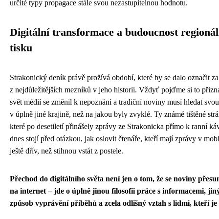
určité typy propagace stále svou nezastupitelnou hodnotu.
Digitální transformace a budoucnost regioná
tisku
Strakonický deník právě prožívá období, které by se dalo označit za
z nejdůležitějších mezníků v jeho historii. Vždyť pojďme si to přizn
svět médií se změnil k nepoznání a tradiční noviny musí hledat svou
v úplně jiné krajině, než na jakou byly zvyklé. Ty známé tištěné str
které po desetiletí přinášely zprávy ze Strakonicka přímo k ranní ká
dnes stojí před otázkou, jak oslovit čtenáře, kteří mají zprávy v mob
ještě dřív, než stihnou vstát z postele.
Přechod do digitálního světa není jen o tom, že se noviny přes
na internet – jde o úplně jinou filosofii práce s informacemi, jin
způsob vyprávění příběhů a zcela odlišný vztah s lidmi, kteří je