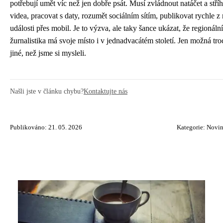
potřebují umět víc než jen dobře psát. Musí zvládnout natáčet a stříh
videa, pracovat s daty, rozumět sociálním sítím, publikovat rychle z 
události přes mobil. Je to výzva, ale taky šance ukázat, že regionální
žurnalistika má svoje místo i v jednadvacátém století. Jen možná tr
jiné, než jsme si mysleli.
Našli jste v článku chybu?
Kontaktujte nás
Publikováno: 21. 05. 2026
Kategorie:
Novin