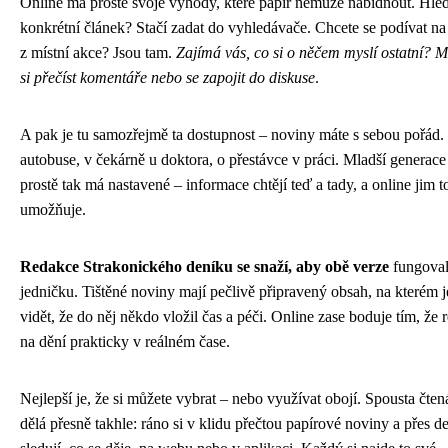
Online má prostě svoje výhody, které papír nemůže nabídnout. Hle
konkrétní článek? Stačí zadat do vyhledávače. Chcete se podívat na
z místní akce? Jsou tam.
Zajímá vás, co si o něčem myslí ostatní? M
si přečíst komentáře nebo se zapojit do diskuse
.
A pak je tu samozřejmě ta dostupnost – noviny máte s sebou pořád.
autobuse, v čekárně u doktora, o přestávce v práci. Mladší generace
prostě tak má nastavené – informace chtějí teď a tady, a online jim t
umožňuje.
Redakce Strakonického deníku se snaží, aby obě verze
fungoval
jedničku. Tištěné noviny mají pečlivě připravený obsah, na kterém j
vidět, že do něj někdo vložil čas a péči. Online zase boduje tím, že 
na dění prakticky v reálném čase.
Nejlepší je, že si můžete vybrat – nebo využívat obojí. Spousta čten
dělá přesně takhle: ráno si v klidu přečtou papírové noviny a přes d