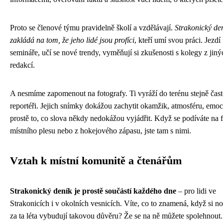
Proto se členové týmu pravidelně školí a vzdělávají.
Strakonický den
zakládá na tom, že jeho lidé jsou profíci
, kteří umí svou práci. Jezdí
semináře, učí se nové trendy, vyměňují si zkušenosti s kolegy z jiný
redakcí.
A nesmíme zapomenout na fotografy. Ti vyráží do terénu stejně čast
reportéři. Jejich snímky dokážou zachytit okamžik, atmosféru, emoc
prostě to, co slova někdy nedokážou vyjádřit. Když se podíváte na 
místního plesu nebo z hokejového zápasu, jste tam s nimi.
Vztah k místní komunitě a čtenářům
Strakonický deník je prostě součástí každého dne
– pro lidi ve
Strakonicích i v okolních vesnicích. Víte, co to znamená, když si n
za ta léta vybudují takovou důvěru? Že se na ně můžete spolehnout