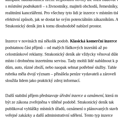
s místními podnikateli
– s živnostníky, majiteli obchodů, řemeslníky
realitními kancelářemi. Pro všechny tyto lidi je inzerce v místním ti
efektivní způsob, jak se dostat ke svým potenciálním zákazníkům. 
Strakonický deník jim k tomu dlouhodobě nabízel prostor.
Inzerce v novinách má několik podob.
Klasická komerční inzerce
podstatnou část příjmů – od malých řádkových inzerátů až po
celostránkové reklamy. Strakonický deník ale vždycky věnoval důle
místo i drobnému inzertnímu servisu. Tady mohli lidé nabídnout k p
dům, auto, různé zboží, nebo naopak sehnat potřebné služby. Tahle
rubrika měla dvojí význam – přinášela peníze vydavateli a zároveň
sloužila lidem jako praktický zdroj informací.
Další stabilní příjem představuje
úřední inzerce a oznámení
, která m
být ze zákona zveřejněna v tištěné podobě. Strakonický deník tak
publikoval vyhlášky místních úřadů, oznámení o plánovaných stavb
veřejné zakázky a další administrativní sdělení. Tento typ inzerce