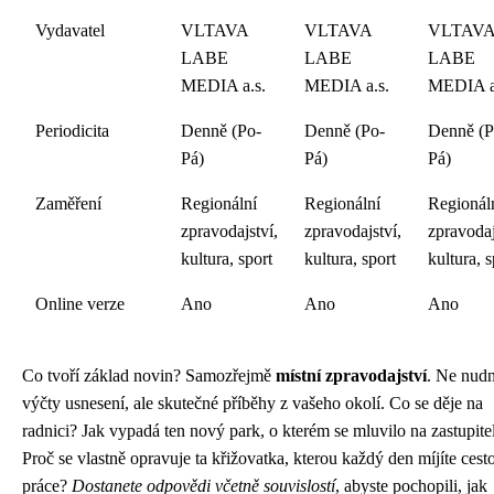
Vydavatel
VLTAVA
VLTAVA
VLTAV
LABE
LABE
LABE
MEDIA a.s.
MEDIA a.s.
MEDIA a
Periodicita
Denně (Po-
Denně (Po-
Denně (P
Pá)
Pá)
Pá)
Zaměření
Regionální
Regionální
Regionál
zpravodajství,
zpravodajství,
zpravodaj
kultura, sport
kultura, sport
kultura, s
Online verze
Ano
Ano
Ano
Co tvoří základ novin? Samozřejmě
místní zpravodajství
. Ne nud
výčty usnesení, ale skutečné příběhy z vašeho okolí. Co se děje na
radnici? Jak vypadá ten nový park, o kterém se mluvilo na zastupite
Proč se vlastně opravuje ta křižovatka, kterou každý den míjíte cest
práce?
Dostanete odpovědi včetně souvislostí
, abyste pochopili, jak