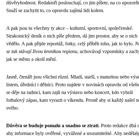
důvěryhodnost. Redaktoři poslouchají, co jim píšete, na co upozorňu
Snaží se zachytit to, co opravdu zajímá lidi kolem.
A pak jsou tu všechny ty akce – kulturní, sportovní, společenské.
Strakonický deník o nich píše předem, dá jim prostor, aby se o nich
vědělo. A pak přijde reportáž, fotky, celý příběh toho, jak to bylo.
N
se tak stávají živou kronikou regionu
, uchovávají vzpomínky a zachy
jak se město a okolí mění.
Jasně, čtenáři jsou všichni různí. Mladí, starší, s maturitou nebo vý
listem, úředníci i dělníci. Proto najdete v novinách opravdu od všeh
se děje na radnici, kam zajít na výstavu nebo koncert, kdo vyhrál
fotbalový zápas, kam vyrazit o víkendu. Prostě aby si každý našel 
svého.
Důvěra se buduje pomalu a snadno se ztratí
. Proto redakce dbá n
aby informace byly ověřené, vyvážené a srozumitelné. Aby nedělaly 