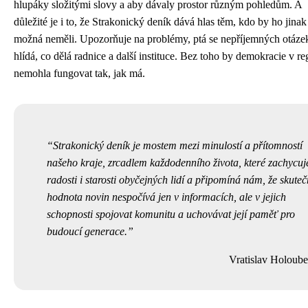
hlupáky složitými slovy a aby dávaly prostor různým pohledům. A
důležité je i to, že Strakonický deník dává hlas těm, kdo by ho jinak
možná neměli. Upozorňuje na problémy, ptá se nepříjemných otáze
hlídá, co dělá radnice a další instituce. Bez toho by demokracie v r
nemohla fungovat tak, jak má.
Strakonický deník je mostem mezi minulostí a přítomností
našeho kraje, zrcadlem každodenního života, které zachycuj
radosti i starosti obyčejných lidí a připomíná nám, že skute
hodnota novin nespočívá jen v informacích, ale v jejich
schopnosti spojovat komunitu a uchovávat její paměť pro
budoucí generace.
Vratislav Holoub