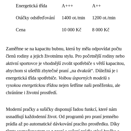
Energetická třída
A+++
A++
Otáčky odstřeďování
1400 ot./min
1200 ot./min
Cena
10 000 Kč
8 000 Kč
Zaměřme se na kapacitu bubnu, která by měla odpovídat počtu
členů rodiny a jejich životnímu stylu. Pro početnější rodiny nebo
aktivní sportovce je vhodnější zvolit spotřebiče s větší kapacitou,
abychom si ušetřili zbytečné praní „na dvakrát“. Důležitá je i
energetická třída spotřebiče.
Volbou úsporných modelů s
vysokou energetickou třídou
nejen šetříme naši peněženku, ale
chráníme i životní prostředí.
Moderní pračky a sušičky disponují řadou funkcí, které nám
usnadňují každodenní život. Od programů pro praní jemného
prádla až po automatické dávkování pracího prostředku. Díky