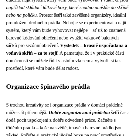
například skládací látkové boxy, které snadno umístíte do skříně
nebo na poličku.
Prostor šetří také zavěšené organizéry, ideální
pro uložení drobného prádla. Nebojte se experimentovat a najít
systém, který vám bude vyhovovat nejlépe – ať už to znamená
barevné kódování oblečení nebo využití vakuově balených
sáčků pro sezónní oblečení.
Výsledek – krásně uspořádaná a
voňavá skříň – za to stojí!
A pamatujte, že i v praktické části
domácnosti se můžete řídit vlastním vkusem a vytvořit si tak
prostředí, které vám bude dělat radost.
Organizace špinavého prádla
S trochou kreativity se i organizace prádla v domácí prádelně
může stát příjemnější.
Dobře zorganizovaná prádelna
šetří čas a
dodá pocit uspokojení z dobře odvedené práce. Začněte s
tříděním prádla – koše na světlé, tmavé a barevné prádlo jsou
základ. Pořiďte si praktické úložné boxy na prací prostředky a