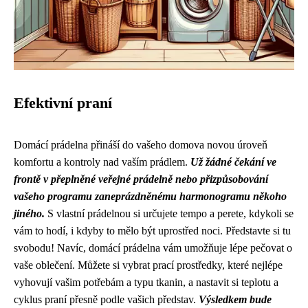
Efektivní praní
Domácí prádelna přináší do vašeho domova novou úroveň
komfortu a kontroly nad vaším prádlem.
Už žádné čekání ve
frontě v přeplněné veřejné prádelně nebo přizpůsobování
vašeho programu zaneprázdněnému harmonogramu někoho
jiného.
S vlastní prádelnou si určujete tempo a perete, kdykoli se
vám to hodí, i kdyby to mělo být uprostřed noci. Představte si tu
svobodu! Navíc, domácí prádelna vám umožňuje lépe pečovat o
vaše oblečení. Můžete si vybrat prací prostředky, které nejlépe
vyhovují vašim potřebám a typu tkanin, a nastavit si teplotu a
cyklus praní přesně podle vašich představ.
Výsledkem bude