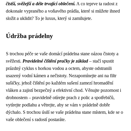
čistší, svěžejší a déle trvající oblečení.
A co teprve ta radost z
dokonale vypraného a voňavého prádla, které si můžete ihned
složit a uklidit? To je luxus, který si zamilujete.
Údržba prádelny
S trochou péče se vaše domácí prádelna stane oázou čistoty a
svěžesti.
Pravidelné čištění pračky je základ
– stačí spustit
prázdný cyklus s horkou vodou a octem, abyste odstranili
usazený vodní kámen a nečistoty. Nezapomínejte ani na filtr
sušičky, jehož čištění po každém sušení zamezí hromadění
vláken a zajistí bezpečný a efektivní chod. Věnujte pozornost i
drobnostem – pravidelně otírejte prach z polic a spotřebičů,
vytírejte podlahu a větrejte, aby se vám v prádelně dobře
dýchalo. S trochou úsilí se vaše prádelna stane místem, kde se o
vaše oblečení s radostí postaráte.