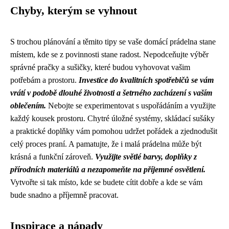
Chyby, kterým se vyhnout
S trochou plánování a těmito tipy se vaše domácí prádelna stane
místem, kde se z povinnosti stane radost. Nepodceňujte výběr
správné pračky a sušičky, které budou vyhovovat vašim
potřebám a prostoru.
Investice do kvalitních spotřebičů se vám
vrátí v podobě dlouhé životnosti a šetrného zacházení s vaším
oblečením.
Nebojte se experimentovat s uspořádáním a využijte
každý kousek prostoru. Chytré úložné systémy, skládací sušáky
a praktické doplňky vám pomohou udržet pořádek a zjednodušit
celý proces praní. A pamatujte, že i malá prádelna může být
krásná a funkční zároveň.
Využijte světlé barvy, doplňky z
přírodních materiálů a nezapomeňte na příjemné osvětlení.
Vytvořte si tak místo, kde se budete cítit dobře a kde se vám
bude snadno a příjemně pracovat.
Inspirace a nápady