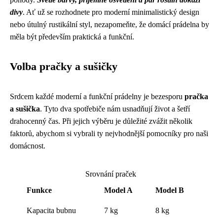
divy
. Ať už se rozhodnete pro moderní minimalistický design
nebo útulný rustikální styl, nezapomeňte, že domácí prádelna by
měla být především praktická a funkční.
Volba pračky a sušičky
Srdcem každé moderní a funkční prádelny je bezesporu
pračka
a sušička
. Tyto dva spotřebiče nám usnadňují život a šetří
drahocenný čas. Při jejich výběru je důležité zvážit několik
faktorů, abychom si vybrali ty nejvhodnější pomocníky pro naši
domácnost.
Srovnání praček
Funkce
Model A
Model B
Kapacita bubnu
7 kg
8 kg