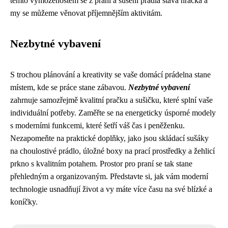
těmto vymoženostem se z praní a sušení prádla stává hračka a
my se můžeme věnovat příjemnějším aktivitám.
Nezbytné vybavení
S trochou plánování a kreativity se vaše domácí prádelna stane
místem, kde se práce stane zábavou.
Nezbytné vybavení
zahrnuje samozřejmě kvalitní pračku a sušičku, které splní vaše
individuální potřeby. Zaměřte se na energeticky úsporné modely
s moderními funkcemi, které šetří váš čas i peněženku.
Nezapomeňte na praktické doplňky, jako jsou skládací sušáky
na choulostivé prádlo, úložné boxy na prací prostředky a žehlicí
prkno s kvalitním potahem. Prostor pro praní se tak stane
přehledným a organizovaným. Představte si, jak vám moderní
technologie usnadňují život a vy máte více času na své blízké a
koníčky.