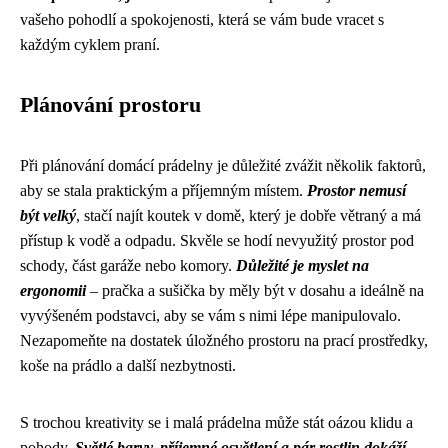
vašeho pohodlí a spokojenosti, která se vám bude vracet s
každým cyklem praní.
Plánování prostoru
Při plánování domácí prádelny je důležité zvážit několik faktorů,
aby se stala praktickým a příjemným místem.
Prostor nemusí
být velký
, stačí najít koutek v domě, který je dobře větraný a má
přístup k vodě a odpadu. Skvěle se hodí nevyužitý prostor pod
schody, část garáže nebo komory.
Důležité je myslet na
ergonomii
– pračka a sušička by měly být v dosahu a ideálně na
vyvýšeném podstavci, aby se vám s nimi lépe manipulovalo.
Nezapomeňte na dostatek úložného prostoru na prací prostředky,
koše na prádlo a další nezbytnosti.
S trochou kreativity se i malá prádelna může stát oázou klidu a
pohody.
Světlé barvy, příjemné osvětlení a pár rostlin dokáží