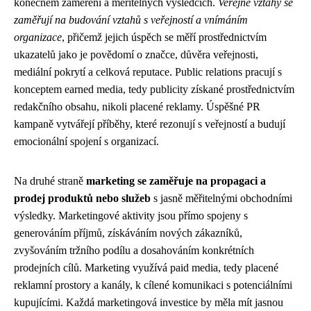
konečném zaměření a měřitelných výsledcích.
Veřejné vztahy se
zaměřují na budování vztahů s veřejností a vnímáním
organizace
, přičemž jejich úspěch se měří prostřednictvím
ukazatelů jako je povědomí o značce, důvěra veřejnosti,
mediální pokrytí a celková reputace. Public relations pracují s
konceptem earned media, tedy publicity získané prostřednictvím
redakčního obsahu, nikoli placené reklamy. Úspěšné PR
kampaně vytvářejí příběhy, které rezonují s veřejností a budují
emocionální spojení s organizací.
Na druhé straně
marketing se zaměřuje na propagaci a
prodej produktů nebo služeb
s jasně měřitelnými obchodními
výsledky. Marketingové aktivity jsou přímo spojeny s
generováním příjmů, získáváním nových zákazníků,
zvyšováním tržního podílu a dosahováním konkrétních
prodejních cílů. Marketing využívá paid media, tedy placené
reklamní prostory a kanály, k cílené komunikaci s potenciálními
kupujícími. Každá marketingová investice by měla mít jasnou