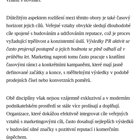
Důležitým aspektem rozlišení mezi těmito obory je také časový
horizont jejich cílů. Veřejné vztahy obvykle sledují dlouhodobé
cíle spojené s budováním a udržováním reputace, což je proces
vyžadující trpělivost a konzistentní úsilí.
Výsledky PR aktivit se
často projevují postupně a jejich hodnota se plně odhalí až v
průběhu let.
Marketing naproti tomu často pracuje s kratšími
časovými rámci a konkrétními kampaněmi, které mají jasně
definované začátky a konce, s měřitelnými výsledky v podobě
prodejních čísel nebo konverzních poměrů.
Obě disciplíny však nejsou vzájemně exkluzivní a v moderním
podnikatelském prostředí se stále více prolínají a doplňují.
Organizace, které dokážou efektivně integrovat cíle veřejných
vztahů s marketingovými cíli, často dosahují nejlepších výsledků
v budování silné značky s pozitivní reputací i komerčním
úspěchem.