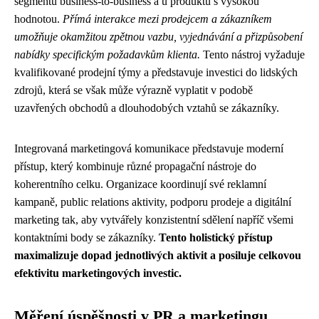
segmentu business-to-business a u produktů s vysokou
hodnotou.
Přímá interakce mezi prodejcem a zákazníkem
umožňuje okamžitou zpětnou vazbu, vyjednávání a přizpůsobení
nabídky specifickým požadavkům klienta.
Tento nástroj vyžaduje
kvalifikované prodejní týmy a představuje investici do lidských
zdrojů, která se však může výrazně vyplatit v podobě
uzavřených obchodů a dlouhodobých vztahů se zákazníky.
Integrovaná marketingová komunikace představuje moderní
přístup, který kombinuje různé propagační nástroje do
koherentního celku. Organizace koordinují své reklamní
kampaně, public relations aktivity, podporu prodeje a digitální
marketing tak, aby vytvářely konzistentní sdělení napříč všemi
kontaktními body se zákazníky.
Tento holistický přístup
maximalizuje dopad jednotlivých aktivit a posiluje celkovou
efektivitu marketingových investic.
Měření úspěšnosti v PR a marketingu