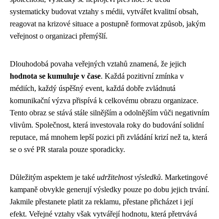
systematicky budovat vztahy s médii, vytvářet kvalitní obsah,
reagovat na krizové situace a postupně formovat způsob, jakým
veřejnost o organizaci přemýšlí.
Dlouhodobá povaha veřejných vztahů znamená, že jejich
hodnota se kumuluje v čase
. Každá pozitivní zmínka v
médiích, každý úspěšný event, každá dobře zvládnutá
komunikační výzva přispívá k celkovému obrazu organizace.
Tento obraz se stává stále silnějším a odolnějším vůči negativním
vlivům. Společnost, která investovala roky do budování solidní
reputace, má mnohem lepší pozici při zvládání krizí než ta, která
se o své PR starala pouze sporadicky.
Důležitým aspektem je také
udržitelnost výsledků
. Marketingové
kampaně obvykle generují výsledky pouze po dobu jejich trvání.
Jakmile přestanete platit za reklamu, přestane přicházet i její
efekt. Veřejné vztahy však vytvářejí hodnotu, která přetrvává