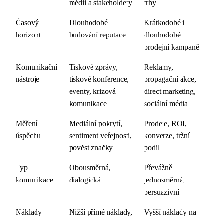
médii a stakeholdery
trhy
Časový
Dlouhodobé
Krátkodobé i
horizont
budování reputace
dlouhodobé
prodejní kampaně
Komunikační
Tiskové zprávy,
Reklamy,
nástroje
tiskové konference,
propagační akce,
eventy, krizová
direct marketing,
komunikace
sociální média
Měření
Mediální pokrytí,
Prodeje, ROI,
úspěchu
sentiment veřejnosti,
konverze, tržní
pověst značky
podíl
Typ
Obousměrná,
Převážně
komunikace
dialogická
jednosměrná,
persuazivní
Náklady
Nižší přímé náklady,
Vyšší náklady na