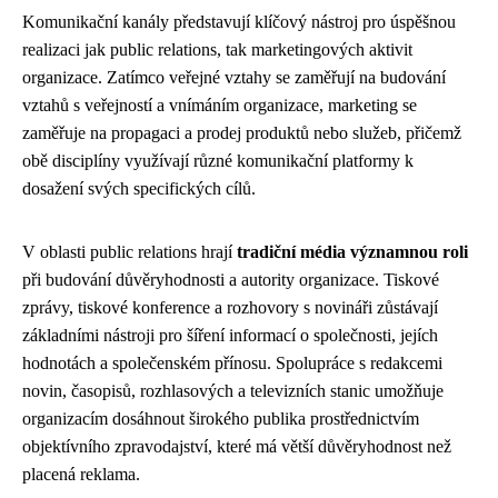
Komunikační kanály představují klíčový nástroj pro úspěšnou
realizaci jak public relations, tak marketingových aktivit
organizace. Zatímco veřejné vztahy se zaměřují na budování
vztahů s veřejností a vnímáním organizace, marketing se
zaměřuje na propagaci a prodej produktů nebo služeb, přičemž
obě disciplíny využívají různé komunikační platformy k
dosažení svých specifických cílů.
V oblasti public relations hrají
tradiční média významnou roli
při budování důvěryhodnosti a autority organizace. Tiskové
zprávy, tiskové konference a rozhovory s novináři zůstávají
základními nástroji pro šíření informací o společnosti, jejích
hodnotách a společenském přínosu. Spolupráce s redakcemi
novin, časopisů, rozhlasových a televizních stanic umožňuje
organizacím dosáhnout širokého publika prostřednictvím
objektívního zpravodajství, které má větší důvěryhodnost než
placená reklama.