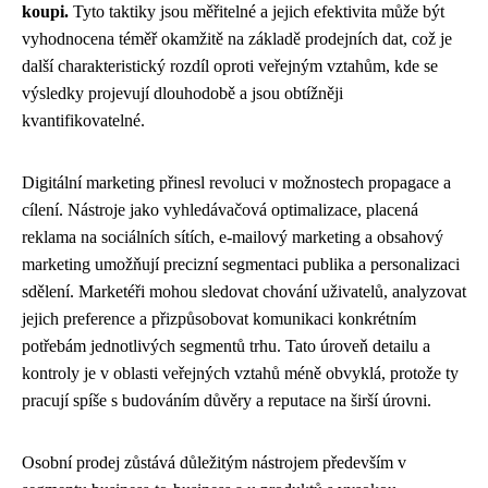
koupi.
Tyto taktiky jsou měřitelné a jejich efektivita může být
vyhodnocena téměř okamžitě na základě prodejních dat, což je
další charakteristický rozdíl oproti veřejným vztahům, kde se
výsledky projevují dlouhodobě a jsou obtížněji
kvantifikovatelné.
Digitální marketing přinesl revoluci v možnostech propagace a
cílení. Nástroje jako vyhledávačová optimalizace, placená
reklama na sociálních sítích, e-mailový marketing a obsahový
marketing umožňují precizní segmentaci publika a personalizaci
sdělení. Marketéři mohou sledovat chování uživatelů, analyzovat
jejich preference a přizpůsobovat komunikaci konkrétním
potřebám jednotlivých segmentů trhu. Tato úroveň detailu a
kontroly je v oblasti veřejných vztahů méně obvyklá, protože ty
pracují spíše s budováním důvěry a reputace na širší úrovni.
Osobní prodej zůstává důležitým nástrojem především v