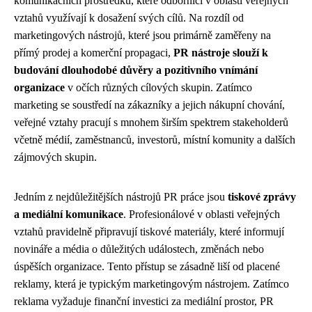
komunikačních prostředků, které odborníci v oblasti veřejných
vztahů využívají k dosažení svých cílů. Na rozdíl od
marketingových nástrojů, které jsou primárně zaměřeny na
přímý prodej a komerční propagaci,
PR nástroje slouží k
budování dlouhodobé důvěry a pozitivního vnímání
organizace
v očích různých cílových skupin. Zatímco
marketing se soustředí na zákazníky a jejich nákupní chování,
veřejné vztahy pracují s mnohem širším spektrem stakeholderů
včetně médií, zaměstnanců, investorů, místní komunity a dalších
zájmových skupin.
Jedním z nejdůležitějších nástrojů PR práce jsou
tiskové zprávy
a mediální komunikace
. Profesionálové v oblasti veřejných
vztahů pravidelně připravují tiskové materiály, které informují
novináře a média o důležitých událostech, změnách nebo
úspěších organizace. Tento přístup se zásadně liší od placené
reklamy, která je typickým marketingovým nástrojem. Zatímco
reklama vyžaduje finanční investici za mediální prostor, PR