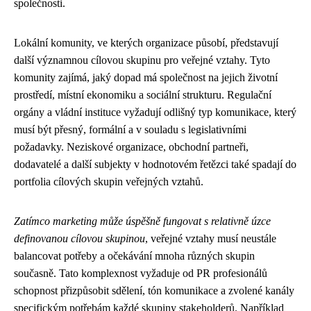
společnosti.
Lokální komunity, ve kterých organizace působí, představují
další významnou cílovou skupinu pro veřejné vztahy. Tyto
komunity zajímá, jaký dopad má společnost na jejich životní
prostředí, místní ekonomiku a sociální strukturu. Regulační
orgány a vládní instituce vyžadují odlišný typ komunikace, který
musí být přesný, formální a v souladu s legislativními
požadavky. Neziskové organizace, obchodní partneři,
dodavatelé a další subjekty v hodnotovém řetězci také spadají do
portfolia cílových skupin veřejných vztahů.
Zatímco marketing může úspěšně fungovat s relativně úzce
definovanou cílovou skupinou
, veřejné vztahy musí neustále
balancovat potřeby a očekávání mnoha různých skupin
současně. Tato komplexnost vyžaduje od PR profesionálů
schopnost přizpůsobit sdělení, tón komunikace a zvolené kanály
specifickým potřebám každé skupiny stakeholderů. Například