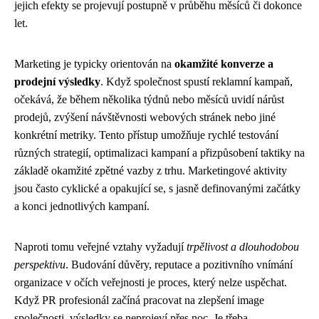
jejich efekty se projevují postupně v průběhu měsíců či dokonce
let.
Marketing je typicky orientován na
okamžité konverze a
prodejní výsledky
. Když společnost spustí reklamní kampaň,
očekává, že během několika týdnů nebo měsíců uvidí nárůst
prodejů, zvýšení návštěvnosti webových stránek nebo jiné
konkrétní metriky. Tento přístup umožňuje rychlé testování
různých strategií, optimalizaci kampaní a přizpůsobení taktiky na
základě okamžité zpětné vazby z trhu. Marketingové aktivity
jsou často cyklické a opakující se, s jasně definovanými začátky
a konci jednotlivých kampaní.
Naproti tomu veřejné vztahy vyžadují
trpělivost a dlouhodobou
perspektivu
. Budování důvěry, reputace a pozitivního vnímání
organizace v očích veřejnosti je proces, který nelze uspěchat.
Když PR profesionál začíná pracovat na zlepšení image
společnosti, výsledky se neprojeví přes noc. Je třeba