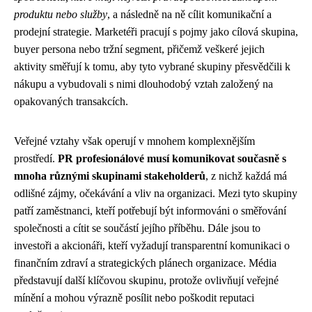
produktu nebo služby
, a následně na ně cílit komunikační a
prodejní strategie. Marketéři pracují s pojmy jako cílová skupina,
buyer persona nebo tržní segment, přičemž veškeré jejich
aktivity směřují k tomu, aby tyto vybrané skupiny přesvědčili k
nákupu a vybudovali s nimi dlouhodobý vztah založený na
opakovaných transakcích.
Veřejné vztahy však operují v mnohem komplexnějším
prostředí.
PR profesionálové musí komunikovat současně s
mnoha různými skupinami stakeholderů
, z nichž každá má
odlišné zájmy, očekávání a vliv na organizaci. Mezi tyto skupiny
patří zaměstnanci, kteří potřebují být informováni o směřování
společnosti a cítit se součástí jejího příběhu. Dále jsou to
investoři a akcionáři, kteří vyžadují transparentní komunikaci o
finančním zdraví a strategických plánech organizace. Média
představují další klíčovou skupinu, protože ovlivňují veřejné
mínění a mohou výrazně posílit nebo poškodit reputaci