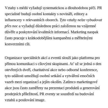
Vztahy s médii vyžadují systematickou a dlouhodobou péči. PR
specialisté budují osobní kontakty s novináři, editory a
influencery v relevantních oborech.
Tyto vztahy nelze vybudovat
přes noc
a vyžadují důslednou práci založenou na vzájemné
důvěře a poskytování kvalitních informací. Marketing naopak
často pracuje s krátkodobějšími kampaněmi a měřitelnými
konverzními cíli.
Organizace speciálních akcí a eventů slouží jako platforma pro
přímou komunikaci s cílovými skupinami. Ať už se jedná o den
otevřených dveří, charitativní akce nebo odborné konference,
tyto události umožňují osobní setkání a vytváření emočních
vazeb mezi organizací a jejím okolím. Zatímco marketingové
akce jsou často zaměřeny na prezentaci produktů a generování
prodejních příležitostí, PR eventy se soustředí na budování
vztahů a posilování image.