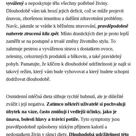
vyvážený
a neposkytuje tělu všechny potřebné živiny.
Dlouhodobě vám tak hrozí jejich deficit, což se může projevit
únavou, zhoršenou imunitou a dalšími zdravotními problémy.
Navíc, jakmile se vrátíte k běžnému stravování,
pravděpodobně
naberete ztracená kila zpět
. Místo drastických diet je proto lepší
zaměřit se na postupné a trvalé změny životního stylu. To
zahrnuje pestrou a vyváženou stravu s dostatkem ovoce,
zeleniny, celozrnných produktů a bílkovin, a také pravidelný
pohyb. Pamatujte, že klíčem k dlouhodobé udržitelnosti je najít si
takový režim, který vám bude vyhovovat a který budete schopni
dodržovat dlouhodobě.
Osmidenní mléčná dieta slibuje rychlé hubnutí, ale je důležité
zvážit i její negativa.
Zatímco někteří uživatelé si pochvalují
úbytek na váze, často zmiňují i vedlejší účinky, jako je
únava, bolesti hlavy a trávicí potíže.
Tyto symptomy jsou
pravděpodobně způsobeny nízkým příjmem kalorií a
nedostatkem živin v rámci diety.
Dlouhodobá udržitelnost této