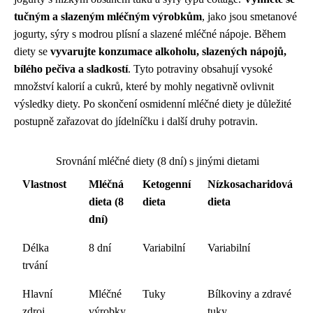
tučným a slazeným mléčným výrobkům
, jako jsou smetanové
jogurty, sýry s modrou plísní a slazené mléčné nápoje. Během
diety se
vyvarujte konzumace alkoholu, slazených nápojů,
bílého pečiva a sladkostí
. Tyto potraviny obsahují vysoké
množství kalorií a cukrů, které by mohly negativně ovlivnit
výsledky diety. Po skončení osmidenní mléčné diety je důležité
postupně zařazovat do jídelníčku i další druhy potravin.
Srovnání mléčné diety (8 dní) s jinými dietami
Vlastnost
Mléčná
Ketogenní
Nízkosacharidová
dieta (8
dieta
dieta
dní)
Délka
8 dní
Variabilní
Variabilní
trvání
Hlavní
Mléčné
Tuky
Bílkoviny a zdravé
zdroj
výrobky
tuky