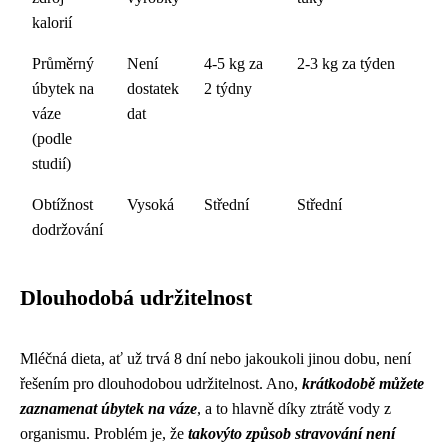
kalorií
Průměrný
Není
4-5 kg za
2-3 kg za týden
úbytek na
dostatek
2 týdny
váze
dat
(podle
studií)
Obtížnost
Vysoká
Střední
Střední
dodržování
Dlouhodobá udržitelnost
Mléčná dieta, ať už trvá 8 dní nebo jakoukoli jinou dobu, není
řešením pro dlouhodobou udržitelnost. Ano,
krátkodobě můžete
zaznamenat úbytek na váze
, a to hlavně díky ztrátě vody z
organismu. Problém je, že
takovýto způsob stravování není