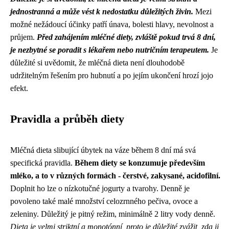
jednostranná a může vést k nedostatku důležitých živin.
Mezi
možné nežádoucí účinky patří únava, bolesti hlavy, nevolnost a
průjem.
Před zahájením mléčné diety, zvláště pokud trvá 8 dní,
je nezbytné se poradit s lékařem nebo nutričním terapeutem.
Je
důležité si uvědomit, že mléčná dieta není dlouhodobě
udržitelným řešením pro hubnutí a po jejím ukončení hrozí jojo
efekt.
Pravidla a průběh diety
Mléčná dieta slibující úbytek na váze během 8 dní má svá
specifická pravidla.
Během diety se konzumuje především
mléko, a to v různých formách - čerstvé, zakysané, acidofilní.
Doplnit ho lze o nízkotučné jogurty a tvarohy. Denně je
povoleno také malé množství celozrnného pečiva, ovoce a
zeleniny. Důležitý je pitný režim, minimálně 2 litry vody denně.
Dieta je velmi striktní a monotónní, proto je důležité zvážit, zda ji