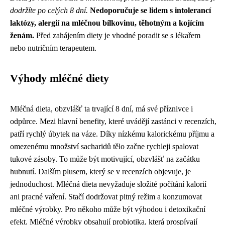
dodržíte po celých 8 dní.
Nedoporučuje se lidem s intolerancí
laktózy, alergií na mléčnou bílkovinu, těhotným a kojícím
ženám.
Před zahájením diety je vhodné poradit se s lékařem
nebo nutričním terapeutem.
Výhody mléčné diety
Mléčná dieta, obzvlášť ta trvající 8 dní, má své příznivce i
odpůrce. Mezi hlavní benefity, které uvádějí zastánci v recenzích,
patří rychlý úbytek na váze. Díky nízkému kalorickému příjmu a
omezenému množství sacharidů tělo začne rychleji spalovat
tukové zásoby. To může být motivující, obzvlášť na začátku
hubnutí. Dalším plusem, který se v recenzích objevuje, je
jednoduchost. Mléčná dieta nevyžaduje složité počítání kalorií
ani pracné vaření. Stačí dodržovat pitný režim a konzumovat
mléčné výrobky. Pro někoho může být výhodou i detoxikační
efekt. Mléčné výrobky obsahují probiotika, která prospívají