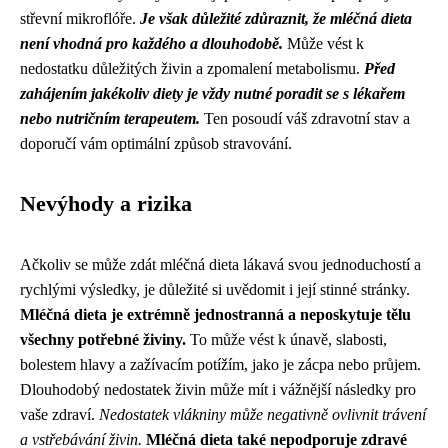
střevní mikroflóře.
Je však důležité zdůraznit, že mléčná dieta
není vhodná pro každého a dlouhodobě.
Může vést k
nedostatku důležitých živin a zpomalení metabolismu.
Před
zahájením jakékoliv diety je vždy nutné poradit se s lékařem
nebo nutričním terapeutem.
Ten posoudí váš zdravotní stav a
doporučí vám optimální způsob stravování.
Nevýhody a rizika
Ačkoliv se může zdát mléčná dieta lákavá svou jednoduchostí a
rychlými výsledky, je důležité si uvědomit i její stinné stránky.
Mléčná dieta je extrémně jednostranná a neposkytuje tělu
všechny potřebné živiny.
To může vést k únavě, slabosti,
bolestem hlavy a zažívacím potížím, jako je zácpa nebo průjem.
Dlouhodobý nedostatek živin může mít i vážnější následky pro
vaše zdraví.
Nedostatek vlákniny může negativně ovlivnit trávení
a vstřebávání živin.
Mléčná dieta také nepodporuje zdravé