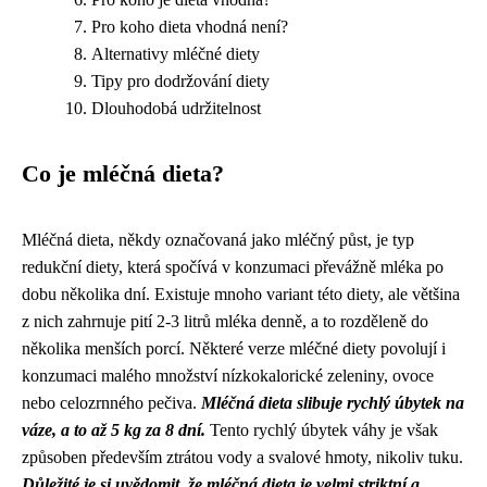
Pro koho dieta vhodná není?
Alternativy mléčné diety
Tipy pro dodržování diety
Dlouhodobá udržitelnost
Co je mléčná dieta?
Mléčná dieta, někdy označovaná jako mléčný půst, je typ
redukční diety, která spočívá v konzumaci převážně mléka po
dobu několika dní. Existuje mnoho variant této diety, ale většina
z nich zahrnuje pití 2-3 litrů mléka denně, a to rozděleně do
několika menších porcí. Některé verze mléčné diety povolují i
konzumaci malého množství nízkokalorické zeleniny, ovoce
nebo celozrnného pečiva.
Mléčná dieta slibuje rychlý úbytek na
váze, a to až 5 kg za 8 dní.
Tento rychlý úbytek váhy je však
způsoben především ztrátou vody a svalové hmoty, nikoliv tuku.
Důležité je si uvědomit, že mléčná dieta je velmi striktní a