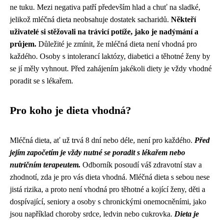
ne tuku. Mezi negativa patří především hlad a chuť na sladké,
jelikož mléčná dieta neobsahuje dostatek sacharidů.
Někteří
uživatelé si stěžovali na trávicí potíže, jako je nadýmání a
průjem.
Důležité je zmínit, že mléčná dieta není vhodná pro
každého. Osoby s intolerancí laktózy, diabetici a těhotné ženy by
se jí měly vyhnout. Před zahájením jakékoli diety je vždy vhodné
poradit se s lékařem.
Pro koho je dieta vhodná?
Mléčná dieta, ať už trvá 8 dní nebo déle, není pro každého.
Před
jejím započetím je vždy nutné se poradit s lékařem nebo
nutričním terapeutem.
Odborník posoudí váš zdravotní stav a
zhodnotí, zda je pro vás dieta vhodná. Mléčná dieta s sebou nese
jistá rizika, a proto není vhodná pro těhotné a kojící ženy, děti a
dospívající, seniory a osoby s chronickými onemocněními, jako
jsou například choroby srdce, ledvin nebo cukrovka.
Dieta je