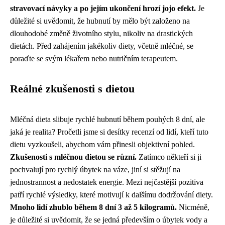
stravovací návyky a po jejím ukončení hrozí jojo efekt.
Je
důležité si uvědomit, že hubnutí by mělo být založeno na
dlouhodobé změně životního stylu, nikoliv na drastických
dietách. Před zahájením jakékoliv diety, včetně mléčné, se
poraďte se svým lékařem nebo nutričním terapeutem.
Reálné zkušenosti s dietou
Mléčná dieta slibuje rychlé hubnutí během pouhých 8 dní, ale
jaká je realita? Pročetli jsme si desítky recenzí od lidí, kteří tuto
dietu vyzkoušeli, abychom vám přinesli objektivní pohled.
Zkušenosti s mléčnou dietou se různí.
Zatímco někteří si ji
pochvalují pro rychlý úbytek na váze, jiní si stěžují na
jednostrannost a nedostatek energie. Mezi nejčastější pozitiva
patří rychlé výsledky, které motivují k dalšímu dodržování diety.
Mnoho lidí zhublo během 8 dní 3 až 5 kilogramů.
Nicméně,
je důležité si uvědomit, že se jedná především o úbytek vody a