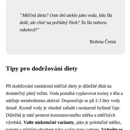
Mléčná dieta? Osm dní uteklo jako voda, kila šla
dolů, ale chuť na pořádný řízek? Ta šla nahoru
raketově!
Božena Černá
Tipy pro dodržování diety
Při dodržování osmidenní mléčné diety je důležité dbát na
dostatečný pitný režim. Voda pomáhá vyplavovat toxiny z těla a
udržuje metabolismus aktivní. Doporučuje se pít 2-3 litry vody
denně. Kromě vody je vhodné zařadit i neslazené bylinné čaje.
Důležitá je také pestrost konzumovaného mléka a mléčných
výrobků.
Volte nízkotučné varianty
, jako je polotučné mléko,
jogurty s nízkým obsahem tuku a sýry typu cottage.
Vyhněte se