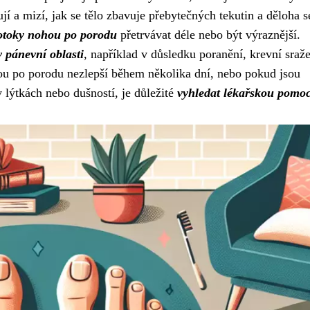
 a mizí, jak se tělo zbavuje přebytečných tekutin a děloha s
otoky nohou po porodu
přetrvávat déle nebo být výraznější.
 v pánevní oblasti
, například v důsledku poranění, krevní sraž
hou po porodu nezlepší během několika dní, nebo pokud jsou
 lýtkách nebo dušností, je důležité
vyhledat lékařskou pomo