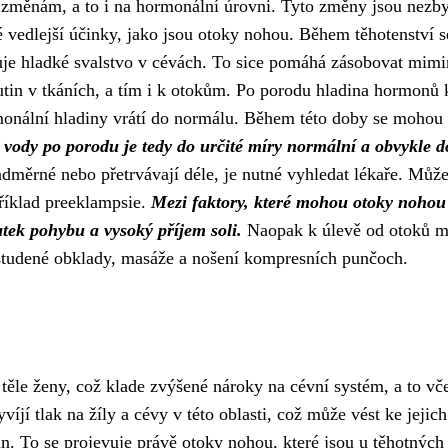
změnám, a to i na hormonální úrovni. Tyto změny jsou nezb
 vedlejší účinky, jako jsou otoky nohou. Během těhotenství s
uje hladké svalstvo v cévách. To sice pomáhá zásobovat mim
utin v tkáních, a tím i k otokům. Po porodu hladina hormonů 
rmonální hladiny vrátí do normálu. Během této doby se mohou
vody po porodu je tedy do určité míry normální a obvykle d
dměrné nebo přetrvávají déle, je nutné vyhledat lékaře. Může
příklad preeklampsie.
Mezi faktory, které mohou otoky nohou
atek pohybu a vysoký příjem soli.
Naopak k úlevě od otoků 
studené obklady, masáže a nošení kompresních punčoch.
těle ženy, což klade zvýšené nároky na cévní systém, a to vč
víjí tlak na žíly a cévy v této oblasti, což může vést ke jejich
n. To se projevuje právě otoky nohou, které jsou u těhotných