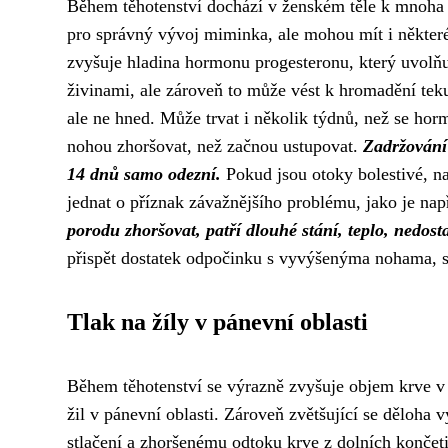
Během těhotenství dochází v ženském těle k mnoha 
pro správný vývoj miminka, ale mohou mít i některé
zvyšuje hladina hormonu progesteronu, který uvolň
živinami, ale zároveň to může vést k hromadění tek
ale ne hned. Může trvat i několik týdnů, než se ho
nohou zhoršovat, než začnou ustupovat.
Zadržování 
14 dnů samo odezní.
Pokud jsou otoky bolestivé, na
jednat o příznak závažnějšího problému, jako je na
porodu zhoršovat, patří dlouhé stání, teplo, nedost
přispět dostatek odpočinku s vyvýšenýma nohama, 
Tlak na žíly v pánevní oblasti
Během těhotenství se výrazně zvyšuje objem krve v 
žil v pánevní oblasti. Zároveň zvětšující se děloha vy
stlačení a zhoršenému odtoku krve z dolních končeti