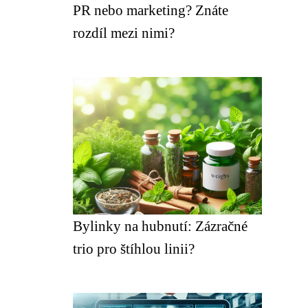
PR nebo marketing? Znáte
rozdíl mezi nimi?
Bylinky na hubnutí: Zázračné
trio pro štíhlou linii?