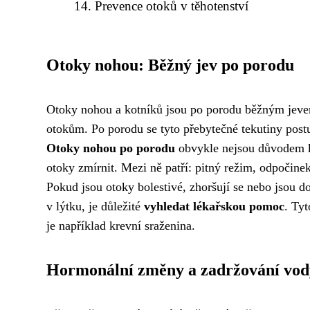
Prevence otoků v těhotenství
Otoky nohou: Běžný jev po porodu
Otoky nohou a kotníků jsou po porodu běžným jevem.
otokům. Po porodu se tyto přebytečné tekutiny postup
Otoky nohou po porodu
obvykle nejsou důvodem k
otoky zmírnit. Mezi ně patří: pitný režim, odpočin
Pokud jsou otoky bolestivé, zhoršují se nebo jsou d
v lýtku, je důležité
vyhledat lékařskou pomoc
. Ty
je například krevní sraženina.
Hormonální změny a zadržování vod