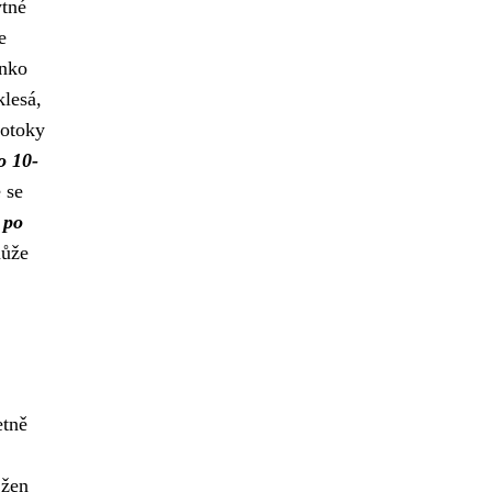
ytné
e
inko
klesá,
 otoky
o 10-
 se
 po
může
etně
 žen