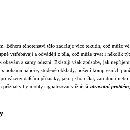
 Během těhotenství tělo zadržuje více tekutin, což může vé
ně vstřebávají a odvádějí z těla, což může trvat i několik tý
 obavám a samy odezní. Existují však způsoby, jak nepříjem
ek s nohama nahoře, studené obklady, nošení kompresních pun
oprovázeny dalšími příznaky, jako je horečka, zarudnutí nebo 
to příznaky by mohly signalizovat vážnější
zdravotní problém
y