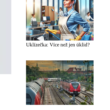
Uklízečka: Více než jen úklid?