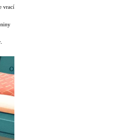
e vrací
eniny
c
.