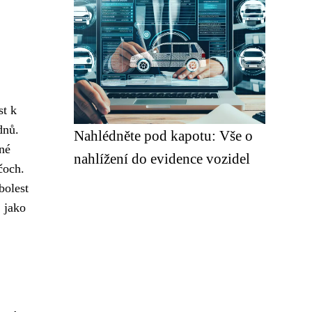
st k
dnů.
Nahlédněte pod kapotu: Vše o
né
nahlížení do evidence vozidel
čoch.
bolest
, jako