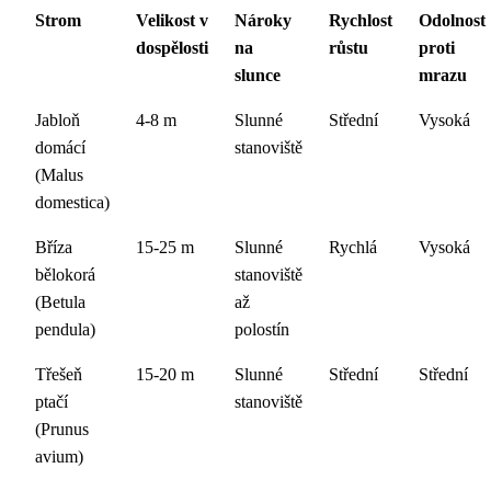
Strom
Velikost v
Nároky
Rychlost
Odolnost
dospělosti
na
růstu
proti
slunce
mrazu
Jabloň
4-8 m
Slunné
Střední
Vysoká
domácí
stanoviště
(Malus
domestica)
Bříza
15-25 m
Slunné
Rychlá
Vysoká
bělokorá
stanoviště
(Betula
až
pendula)
polostín
Třešeň
15-20 m
Slunné
Střední
Střední
ptačí
stanoviště
(Prunus
avium)