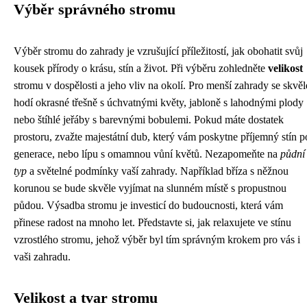
Výběr správného stromu
Výběr stromu do zahrady je vzrušující příležitostí, jak obohatit svůj
kousek přírody o krásu, stín a život. Při výběru zohledněte
velikost
stromu v dospělosti a jeho vliv na okolí. Pro menší zahrady se skvěl
hodí okrasné třešně s úchvatnými květy, jabloně s lahodnými plody
nebo štíhlé jeřáby s barevnými bobulemi. Pokud máte dostatek
prostoru, zvažte majestátní dub, který vám poskytne příjemný stín p
generace, nebo lípu s omamnou vůní květů. Nezapomeňte na
půdní
typ
a světelné podmínky vaší zahrady. Například bříza s něžnou
korunou se bude skvěle vyjímat na slunném místě s propustnou
půdou. Výsadba stromu je investicí do budoucnosti, která vám
přinese radost na mnoho let. Představte si, jak relaxujete ve stínu
vzrostlého stromu, jehož výběr byl tím správným krokem pro vás i
vaši zahradu.
Velikost a tvar stromu