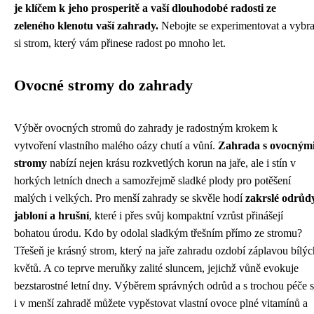
je klíčem k jeho prosperitě a vaší dlouhodobé radosti ze
zeleného klenotu vaší zahrady.
Nebojte se experimentovat a vybra
si strom, který vám přinese radost po mnoho let.
Ovocné stromy do zahrady
Výběr ovocných stromů do zahrady je radostným krokem k
vytvoření vlastního malého oázy chutí a vůní.
Zahrada s ovocným
stromy
nabízí nejen krásu rozkvetlých korun na jaře, ale i stín v
horkých letních dnech a samozřejmě sladké plody pro potěšení
malých i velkých. Pro menší zahrady se skvěle hodí
zakrslé odrůd
jabloní a hrušní
, které i přes svůj kompaktní vzrůst přinášejí
bohatou úrodu. Kdo by odolal sladkým třešním přímo ze stromu?
Třešeň je krásný strom, který na jaře zahradu ozdobí záplavou bílýc
květů. A co teprve meruňky zalité sluncem, jejichž vůně evokuje
bezstarostné letní dny. Výběrem správných odrůd a s trochou péče s
i v menší zahradě můžete vypěstovat vlastní ovoce plné vitamínů a