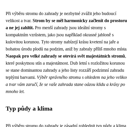
Při výběru stromu do zahrady je nezbytné zvážit jeho budoucí
velikost a tvar.
Strom by se měl harmonicky začlenit do prostoru
a ne jej zahltit.
Pro menší zahrady jsou ideální stromy s
kompaktním vzrůstem, jako jsou například okrasné jabloně s
kulovitou korunou. Tyto stromy nabízejí krásu kvetení na jaře a
bohatou úrodu plodů na podzim, aniž by zabraly příliš mnoho místa
Naopak pro velké zahrady se otevírá svět majestátních stromů
,
které poskytnou stín a majestátnost. Dub letní s rozložitou korunou
se stane dominantou zahrady a jeho listy rozzáří podzimní zahradu
teplými barvami.
Výběr správného stromu s ohledem na jeho veliko
a tvar vám zaručí, že se vaše zahrada stane oázou klidu a krásy po
mnoho let.
Typ půdy a klima
Při výběru stromu do zahrady je zásadní zohlednit typ půdy a klima