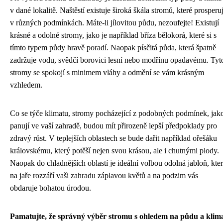
v dané lokalitě. Naštěstí existuje široká škála stromů, které prosperuj
v různých podmínkách. Máte-li jílovitou půdu, nezoufejte! Existují
krásné a odolné stromy, jako je například bříza bělokorá, které si s
tímto typem půdy hravě poradí. Naopak písčitá půda, která špatně
zadržuje vodu, svědčí borovici lesní nebo modřínu opadavému. Tyt
stromy se spokojí s minimem vláhy a odmění se vám krásným
vzhledem.
Co se týče klimatu, stromy pocházející z podobných podmínek, jak
panují ve vaší zahradě, budou mít přirozeně lepší předpoklady pro
zdravý růst. V teplejších oblastech se bude dařit například ořešáku
královskému, který potěší nejen svou krásou, ale i chutnými plody.
Naopak do chladnějších oblastí je ideální volbou odolná jabloň, kte
na jaře rozzáří vaši zahradu záplavou květů a na podzim vás
obdaruje bohatou úrodou.
Pamatujte, že správný výběr stromu s ohledem na půdu a klim