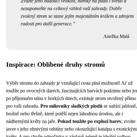
Zvažte jeho budoucí velikost, nároky na půdu i světlo a
nezapomeňte na celkový vzhled vaší zahrady. Dobře
zvolený strom se stane jejím majestátním králem a zdrojem
radosti pro další generace.
Anežka Malá
Inspirace: Oblíbené druhy stromů
Výběr stromu do zahrady je vzrušující cesta plná možností! Ať už
toužíte po ovocných darech, fascinujících barvách podzimu nebo je
po příjemném stínu v horkých dnech, existuje strom stvořený přímo
pro vaši zahradu.
Pro milovníky sladkých plodů
se nabízí jabloně,
hrušně nebo třešně, které potěší nejen lahodnou úrodou, ale i
nádhernými květy na jaře.
Pokud toužíte po explozi barev
, zvolte
javor s jeho ohnivými odstíny nebo okouzlující katalpu s exotickým
květy. A pro chvíle odpočinku v záplavě zeleně je ideální volbou