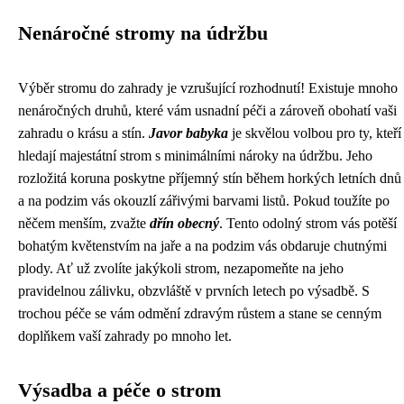
Nenáročné stromy na údržbu
Výběr stromu do zahrady je vzrušující rozhodnutí! Existuje mnoho
nenáročných druhů, které vám usnadní péči a zároveň obohatí vaši
zahradu o krásu a stín.
Javor babyka
je skvělou volbou pro ty, kteří
hledají majestátní strom s minimálními nároky na údržbu. Jeho
rozložitá koruna poskytne příjemný stín během horkých letních dnů
a na podzim vás okouzlí zářivými barvami listů. Pokud toužíte po
něčem menším, zvažte
dřín obecný
. Tento odolný strom vás potěší
bohatým květenstvím na jaře a na podzim vás obdaruje chutnými
plody. Ať už zvolíte jakýkoli strom, nezapomeňte na jeho
pravidelnou zálivku, obzvláště v prvních letech po výsadbě. S
trochou péče se vám odmění zdravým růstem a stane se cenným
doplňkem vaší zahrady po mnoho let.
Výsadba a péče o strom