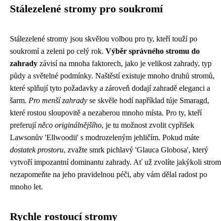
Stálezelené stromy pro soukromí
Stálezelené stromy jsou skvělou volbou pro ty, kteří touží po
soukromí a zeleni po celý rok.
Výběr správného stromu do
zahrady
závisí na mnoha faktorech, jako je velikost zahrady, typ
půdy a světelné podmínky. Naštěstí existuje mnoho druhů stromů,
které splňují tyto požadavky a zároveň dodají zahradě eleganci a
šarm.
Pro menší zahrady
se skvěle hodí například túje Smaragd,
které rostou sloupovitě a nezaberou mnoho místa. Pro ty, kteří
preferují
něco originálnějšího
, je tu možnost zvolit cypřišek
Lawsonův 'Ellwoodii' s modrozeleným jehličím. Pokud máte
dostatek prostoru
, zvažte smrk pichlavý 'Glauca Globosa', který
vytvoří impozantní dominantu zahrady. Ať už zvolíte jakýkoli strom
nezapomeňte na jeho pravidelnou péči, aby vám dělal radost po
mnoho let.
Rychle rostoucí stromy