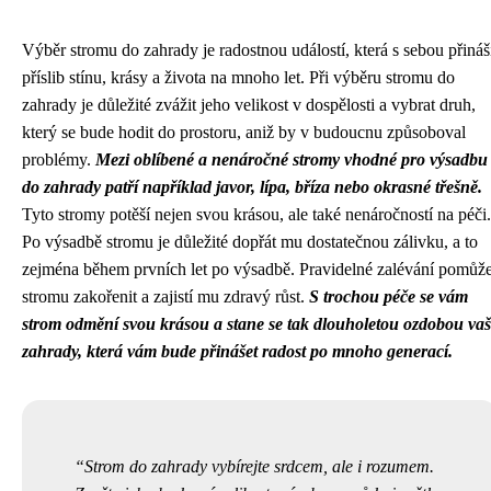
Výběr stromu do zahrady je radostnou událostí, která s sebou přináš
příslib stínu, krásy a života na mnoho let. Při výběru stromu do
zahrady je důležité zvážit jeho velikost v dospělosti a vybrat druh,
který se bude hodit do prostoru, aniž by v budoucnu způsoboval
problémy.
Mezi oblíbené a nenáročné stromy vhodné pro výsadbu
do zahrady patří například javor, lípa, bříza nebo okrasné třešně.
Tyto stromy potěší nejen svou krásou, ale také nenáročností na péči.
Po výsadbě stromu je důležité dopřát mu dostatečnou zálivku, a to
zejména během prvních let po výsadbě. Pravidelné zalévání pomůž
stromu zakořenit a zajistí mu zdravý růst.
S trochou péče se vám
strom odmění svou krásou a stane se tak dlouholetou ozdobou vaš
zahrady, která vám bude přinášet radost po mnoho generací.
Strom do zahrady vybírejte srdcem, ale i rozumem.