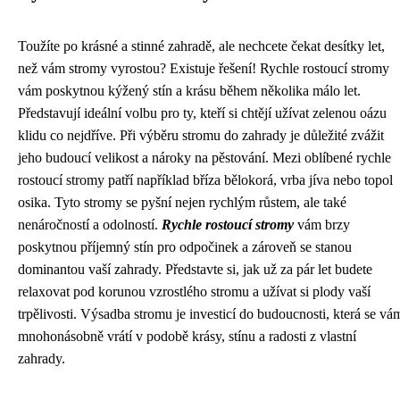
Toužíte po krásné a stinné zahradě, ale nechcete čekat desítky let,
než vám stromy vyrostou? Existuje řešení! Rychle rostoucí stromy
vám poskytnou kýžený stín a krásu během několika málo let.
Představují ideální volbu pro ty, kteří si chtějí užívat zelenou oázu
klidu co nejdříve. Při výběru stromu do zahrady je důležité zvážit
jeho budoucí velikost a nároky na pěstování. Mezi oblíbené rychle
rostoucí stromy patří například bříza bělokorá, vrba jíva nebo topol
osika. Tyto stromy se pyšní nejen rychlým růstem, ale také
nenáročností a odolností.
Rychle rostoucí stromy
vám brzy
poskytnou příjemný stín pro odpočinek a zároveň se stanou
dominantou vaší zahrady. Představte si, jak už za pár let budete
relaxovat pod korunou vzrostlého stromu a užívat si plody vaší
trpělivosti. Výsadba stromu je investicí do budoucnosti, která se vá
mnohonásobně vrátí v podobě krásy, stínu a radosti z vlastní
zahrady.