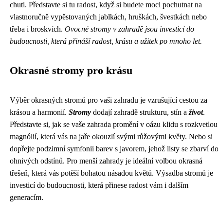
chuti. Představte si tu radost, když si budete moci pochutnat na
vlastnoručně vypěstovaných jablkách, hruškách, švestkách nebo
třeba i broskvích.
Ovocné stromy v zahradě jsou investicí do
budoucnosti, která přináší radost, krásu a užitek po mnoho let.
Okrasné stromy pro krásu
Výběr okrasných stromů pro vaši zahradu je vzrušující cestou za
krásou a harmonií.
Stromy
dodají zahradě strukturu, stín a
život
.
Představte si, jak se vaše zahrada promění v oázu klidu s rozkvetlou
magnólií, která vás na jaře okouzlí svými růžovými květy. Nebo si
dopřejte podzimní symfonii barev s javorem, jehož listy se zbarví d
ohnivých odstínů. Pro menší zahrady je ideální volbou okrasná
třešeň, která vás potěší bohatou násadou květů. Výsadba stromů je
investicí do budoucnosti, která přinese radost vám i dalším
generacím.