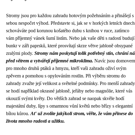
Stromy jsou pro každou zahradu hotovým požehnáním a přinášejí s
sebou nespočet výhod. Představte si, jak se v horkých letních dnech
schováváte pod korunou košatého dubu s knihou v ruce, zatímco
vám příjemný vánek šumí listím. Nebo jak vaše děti s radostí budují
bunkr v záři paprsků, které prosvítají skrze větve jabloně obsypané
zralými plody.
Stromy nám poskytují tolik potřebný stín, chrání ná
před větrem a vytvářejí příjemné mikroklima.
Navíc jsou domovem
pro mnoho druhů ptáků a hmyzu, kteří vaši zahradu oživí svým
zpěvem a pomohou s opylováním rostlin. Při výběru stromu do
zahrady zvažte její velikost a světelné podmínky. Pro menší zahrady
se hodí například okrasné jabloně, jeřáby nebo magnólie, které vás
okouzlí svými květy. Do větších zahrad se naopak skvěle hodí
majestátní duby, lípy s omamnou vůní květů nebo břízy s elegantní
bílou kůrou.
Ať už zvolíte jakýkoli strom, věřte, že vám přinese do
života mnoho radosti a užitku.