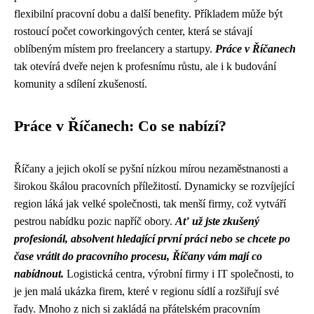
flexibilní pracovní dobu a další benefity. Příkladem může být
rostoucí počet coworkingových center, která se stávají
oblíbeným místem pro freelancery a startupy.
Práce v Říčanech
tak otevírá dveře nejen k profesnímu růstu, ale i k budování
komunity a sdílení zkušeností.
Práce v Říčanech: Co se nabízí?
Říčany a jejich okolí se pyšní nízkou mírou nezaměstnanosti a
širokou škálou pracovních příležitostí. Dynamicky se rozvíjející
region láká jak velké společnosti, tak menší firmy, což vytváří
pestrou nabídku pozic napříč obory.
Ať už jste zkušený
profesionál, absolvent hledající první práci nebo se chcete po
čase vrátit do pracovního procesu, Říčany vám mají co
nabídnout.
Logistická centra, výrobní firmy i IT společnosti, to
je jen malá ukázka firem, které v regionu sídlí a rozšiřují své
řady. Mnoho z nich si zakládá na přátelském pracovním