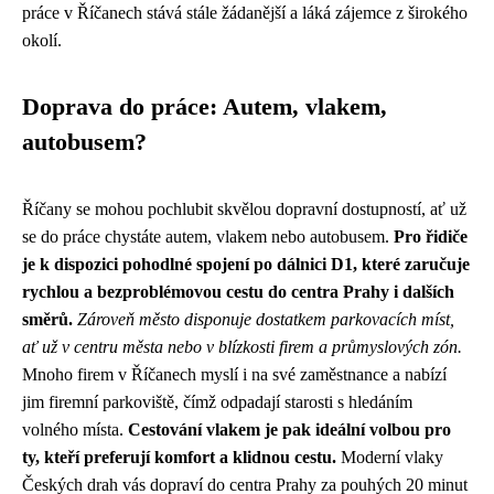
práce v Říčanech stává stále žádanější a láká zájemce z širokého
okolí.
Doprava do práce: Autem, vlakem,
autobusem?
Říčany se mohou pochlubit skvělou dopravní dostupností, ať už
se do práce chystáte autem, vlakem nebo autobusem.
Pro řidiče
je k dispozici pohodlné spojení po dálnici D1, které zaručuje
rychlou a bezproblémovou cestu do centra Prahy i dalších
směrů.
Zároveň město disponuje dostatkem parkovacích míst,
ať už v centru města nebo v blízkosti firem a průmyslových zón.
Mnoho firem v Říčanech myslí i na své zaměstnance a nabízí
jim firemní parkoviště, čímž odpadají starosti s hledáním
volného místa.
Cestování vlakem je pak ideální volbou pro
ty, kteří preferují komfort a klidnou cestu.
Moderní vlaky
Českých drah vás dopraví do centra Prahy za pouhých 20 minut