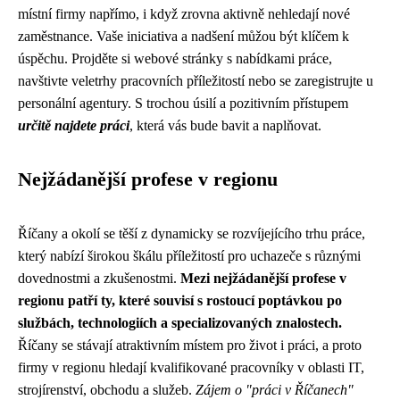
místní firmy napřímo, i když zrovna aktivně nehledají nové
zaměstnance. Vaše iniciativa a nadšení můžou být klíčem k
úspěchu. Projděte si webové stránky s nabídkami práce,
navštivte veletrhy pracovních příležitostí nebo se zaregistrujte u
personální agentury. S trochou úsilí a pozitivním přístupem
určitě najdete práci
, která vás bude bavit a naplňovat.
Nejžádanější profese v regionu
Říčany a okolí se těší z dynamicky se rozvíjejícího trhu práce,
který nabízí širokou škálu příležitostí pro uchazeče s různými
dovednostmi a zkušenostmi.
Mezi nejžádanější profese v
regionu patří ty, které souvisí s rostoucí poptávkou po
službách, technologiích a specializovaných znalostech.
Říčany se stávají atraktivním místem pro život i práci, a proto
firmy v regionu hledají kvalifikované pracovníky v oblasti IT,
strojírenství, obchodu a služeb.
Zájem o "práci v Říčanech"