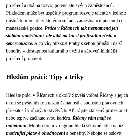
prostředí a dbá na rozvoj potenciálu svých zaměstnanců.
Příkladem může být úspěšný program rozvoje talentů v jedné z
místních firem, díky kterému se řada zaměstnanců posunula na
manažerské pozice.
Práce v Říčanech tak neznamená jen
stabilní zaměstnání, ale také možnost profesního růstu a
seberealizace.
A co víc, blízkost Prahy s sebou přináší i další
benefity – dostupnost kulturního vyžití a zároveň klidnější
prostředí pro život.
Hledám práci: Tipy a triky
Hledáte práci v Říčanech a okolí? Skvělá volba! Říčany a jejich
okolí se pyšní nízkou nezaměstnaností a spoustou pracovních
příležitostí v různých odvětvích. Ať už jste zkušený profesionál
nebo teprve začínáte svou kariéru,
Říčany vám mají co
nabídnout
. Mnoho firem v regionu hledá šikovné lidi a nabízí
motivující platové ohodnocení
a benefity. Nebojte se oslovit