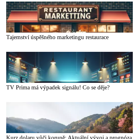
Tajemství úspěšného marketingu restaurace
TV Prima má výpadek signálu! Co se děje?
Kurz dolaru vůči koruně: Aktuální vývoj a prognóza