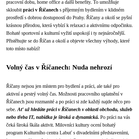
pracovní dobu, home office a další benefity. To umožňuje
skloubit
práci v Říčanech
s příjemným bydlením v klidném
prostředí s dobrou dostupností do Prahy. Říčany a okolí se pyšní
krásnou přírodou, která vybízí k relaxaci a aktivnímu odpočinku.
Bohaté sportovní a kulturní vyžití uspokojí i ty nejnáročnější.
Přistěhujte se do Říčan a okolí a objevte všechny výhody, které
toto místo nabízí!
Volný čas v Říčanech: Nuda nehrozí
Říčany nejsou jen místem pro bydlení a práci, ale také pro
aktivní a pestrý volný čas. Možnosti pracovního uplatnění v
Říčanech jsou rozmanité a po práci si zde každý najde něco pro
sebe.
Ať už hledáte práci v Říčanech v oblasti obchodu, služeb
nebo třeba IT, nabídka je široká a dynamická.
Po práci na vás
čeká široká škála aktivit. Milovníci kultury ocení bohatý
program Kulturního centra Labuť s divadelními představeními,