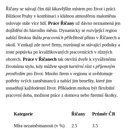
Říčany se stávají čím dál lákavějším místem pro život i práci.
Blízkost Prahy v kombinaci s klidnou atmosférou maloměsta
oslovuje stále více lidí.
Práce Říčany
už dávno neznamená jen
dojíždění do hlavního města. Dynamicky se rozvíjející region
nabízí
širokou škálu pracovních příležitostí
přímo v Říčanech a
okolí. Vznikají zde nové firmy, rozrůstají se stávající podniky a
roste poptávka po kvalifikovaných pracovnících v různých
oborech.
Práce v Říčanech
tak otevírá dveře k vyváženému
životnímu stylu, kdy můžete spojit
kariérní růst s příjemným
prostředím
pro život. Mnoho firem v regionu si uvědomuje
potřeby svých zaměstnanců a nabízí jim benefity, které jim
usnadňují každodenní život. Příkladem mohou být flexibilní
pracovní doba, možnost práce z domova nebo firemní školky.
Kategorie
Říčany
Průměr ČR
Míra nezaměstnanosti (v %)
2.5
3.5