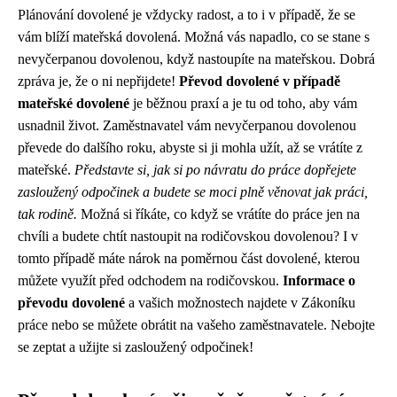
Plánování dovolené je vždycky radost, a to i v případě, že se
vám blíží mateřská dovolená. Možná vás napadlo, co se stane s
nevyčerpanou dovolenou, když nastoupíte na mateřskou. Dobrá
zpráva je, že o ni nepřijdete!
Převod dovolené v případě
mateřské dovolené
je běžnou praxí a je tu od toho, aby vám
usnadnil život. Zaměstnavatel vám nevyčerpanou dovolenou
převede do dalšího roku, abyste si ji mohla užít, až se vrátíte z
mateřské.
Představte si, jak si po návratu do práce dopřejete
zasloužený odpočinek a budete se moci plně věnovat jak práci,
tak rodině.
Možná si říkáte, co když se vrátíte do práce jen na
chvíli a budete chtít nastoupit na rodičovskou dovolenou? I v
tomto případě máte nárok na poměrnou část dovolené, kterou
můžete využít před odchodem na rodičovskou.
Informace o
převodu dovolené
a vašich možnostech najdete v Zákoníku
práce nebo se můžete obrátit na vašeho zaměstnavatele. Nebojte
se zeptat a užijte si zasloužený odpočinek!