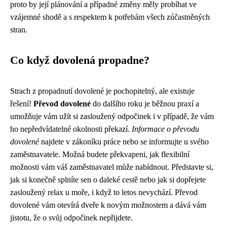
proto by její plánování a případné změny měly probíhat ve
vzájemné shodě a s respektem k potřebám všech zúčastněných
stran.
Co když dovolená propadne?
Strach z propadnutí dovolené je pochopitelný, ale existuje
řešení!
Převod dovolené
do dalšího roku je běžnou praxí a
umožňuje vám užít si zasloužený odpočinek i v případě, že vám
ho nepředvídatelné okolnosti překazí.
Informace o převodu
dovolené
najdete v zákoníku práce nebo se informujte u svého
zaměstnavatele. Možná budete překvapeni, jak flexibilní
možnosti vám váš zaměstnavatel může nabídnout. Představte si,
jak si konečně splníte sen o daleké cestě nebo jak si dopřejete
zasloužený relax u moře, i když to letos nevychází. Převod
dovolené vám otevírá dveře k novým možnostem a dává vám
jistotu, že o svůj odpočinek nepřijdete.