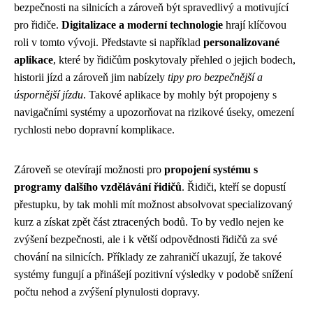
bezpečnosti na silnicích a zároveň být spravedlivý a motivující
pro řidiče.
Digitalizace a moderní technologie
hrají klíčovou
roli v tomto vývoji. Představte si například
personalizované
aplikace
, které by řidičům poskytovaly přehled o jejich bodech,
historii jízd a zároveň jim nabízely
tipy pro bezpečnější a
úspornější jízdu
. Takové aplikace by mohly být propojeny s
navigačními systémy a upozorňovat na rizikové úseky, omezení
rychlosti nebo dopravní komplikace.
Zároveň se otevírají možnosti pro
propojení systému s
programy dalšího vzdělávání řidičů
. Řidiči, kteří se dopustí
přestupku, by tak mohli mít možnost absolvovat specializovaný
kurz a získat zpět část ztracených bodů. To by vedlo nejen ke
zvýšení bezpečnosti, ale i k větší odpovědnosti řidičů za své
chování na silnicích. Příklady ze zahraničí ukazují, že takové
systémy fungují a přinášejí pozitivní výsledky v podobě snížení
počtu nehod a zvýšení plynulosti dopravy.