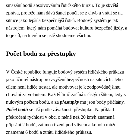
smazání bodů absolvováním řidičského kurzu. To je skvělá
zpráva, protože nám dává šanci poučit se z chyb a vrátit se na
silnice jako lepší a bezpečnější řidiči. Bodový systém je tak
nástrojem, který nám pomáhá budovat kulturu bezpečné jízdy, a
to je cíl, na kterém se jistě shodneme všichni.
Počet bodů za přestupky
V České republice funguje bodový systém řidičského průkazu
jako účinný nástroj pro zvýšení bezpečnosti na silnicích. Jeho
cílem není řidiče trestat, ale motivovat je k zodpovědnějšímu
chování za volantem. Každý řidič začíná s čistým štítem, tedy s
nulovým počtem bodů, a za
přestupky
mu jsou body přičítány.
Počet bodů
se liší podle závažnosti přestupku. Například
překročení rychlosti v obci o méně než 20 km/h znamená
připsání 2 bodů, zatímco řízení pod vlivem alkoholu může
znamenat 6 bodů a ztrátu řidičského průkazu.