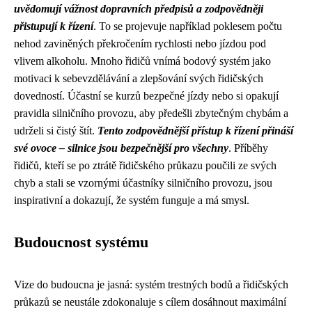
uvědomují vážnost dopravních předpisů a zodpovědněji
přistupují k řízení
. To se projevuje například poklesem počtu
nehod zaviněných překročením rychlosti nebo jízdou pod
vlivem alkoholu. Mnoho řidičů vnímá bodový systém jako
motivaci k sebevzdělávání a zlepšování svých řidičských
dovedností. Účastní se kurzů bezpečné jízdy nebo si opakují
pravidla silničního provozu, aby předešli zbytečným chybám a
udrželi si čistý štít.
Tento zodpovědnější přístup k řízení přináší
své ovoce – silnice jsou bezpečnější pro všechny
. Příběhy
řidičů, kteří se po ztrátě řidičského průkazu poučili ze svých
chyb a stali se vzornými účastníky silničního provozu, jsou
inspirativní a dokazují, že systém funguje a má smysl.
Budoucnost systému
Vize do budoucna je jasná: systém trestných bodů a řidičských
průkazů se neustále zdokonaluje s cílem dosáhnout maximální