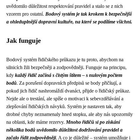
uvědomilo důležitost respektování pravidel a stalo se z nich
vzorem pro ostatní.
Bodový systém je tak krokem k bezpečnější
a ohleduplnější dopravní kultuře, na které se podílíme všichni.
Jak funguje
Bodový systém řidičského průkazu je tu proto, abychom na
silnicích žili bezpečněji a zodpovědněji. Funguje na principu,
kdy
každý řidič začíná s čistým štítem – s nulovým počtem
bodů
. Za porušení dopravních předpisů se body přičítají, a
pokud jich řidič nashromáždí dvanáct, přijde o řidičský průkaz.
Nejde ale o trestání, ale spíše o motivaci k sebevzdělávání a
zlepšování řidičských návyků. Systém je nastaven tak, aby
drobné chyby neznamenaly hned stopku, ale aby nás upozornily
na oblasti, kde máme rezervy.
Mnoho řidičů si po získání
několika bodů uvědomilo důležitost dodržování pravidel a
začalo řídit zodpovědněji
. A co je důležité – systém umožňuje i