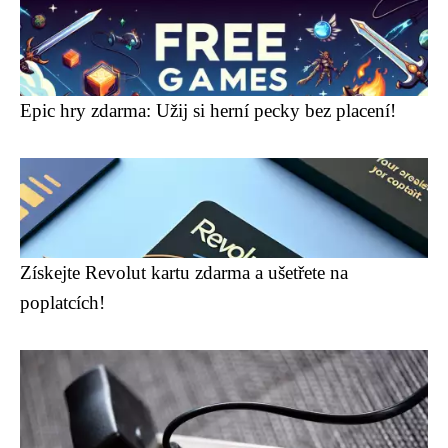
Epic hry zdarma: Užij si herní pecky bez placení!
Získejte Revolut kartu zdarma a ušetřete na
poplatcích!