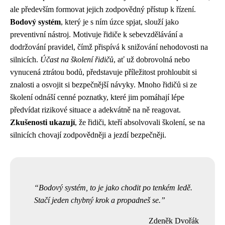
ale především formovat jejich zodpovědný přístup k řízení.
Bodový systém
, který je s ním úzce spjat, slouží jako
preventivní nástroj. Motivuje řidiče k sebevzdělávání a
dodržování pravidel, čímž přispívá k snižování nehodovosti na
silnicích.
Účast na školení řidičů
, ať už dobrovolná nebo
vynucená ztrátou bodů, představuje příležitost prohloubit si
znalosti a osvojit si bezpečnější návyky. Mnoho řidičů si ze
školení odnáší cenné poznatky, které jim pomáhají lépe
předvídat rizikové situace a adekvátně na ně reagovat.
Zkušenosti ukazují
, že řidiči, kteří absolvovali školení, se na
silnicích chovají zodpovědněji a jezdí bezpečněji.
Bodový systém, to je jako chodit po tenkém ledě.
Stačí jeden chybný krok a propadneš se.
Zdeněk Dvořák