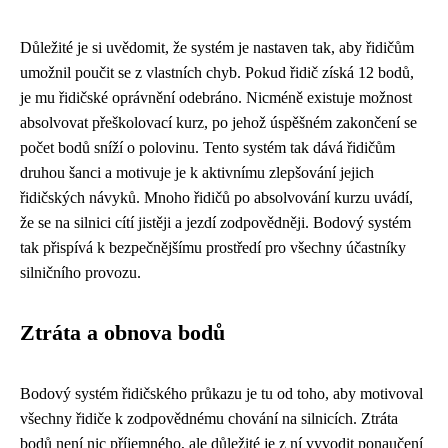
Důležité je si uvědomit, že systém je nastaven tak, aby řidičům
umožnil poučit se z vlastních chyb. Pokud řidič získá 12 bodů,
je mu řidičské oprávnění odebráno. Nicméně existuje možnost
absolvovat přeškolovací kurz, po jehož úspěšném zakončení se
počet bodů sníží o polovinu. Tento systém tak dává řidičům
druhou šanci a motivuje je k aktivnímu zlepšování jejich
řidičských návyků. Mnoho řidičů po absolvování kurzu uvádí,
že se na silnici cítí jistěji a jezdí zodpovědněji. Bodový systém
tak přispívá k bezpečnějšímu prostředí pro všechny účastníky
silničního provozu.
Ztráta a obnova bodů
Bodový systém řidičského průkazu je tu od toho, aby motivoval
všechny řidiče k zodpovědnému chování na silnicích. Ztráta
bodů není nic příjemného, ale důležité je z ní vyvodit ponaučení