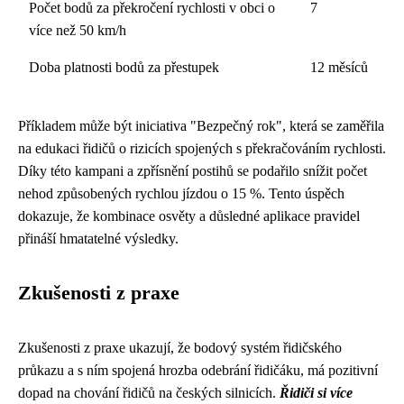
Počet bodů za překročení rychlosti v obci o
7
více než 50 km/h
Doba platnosti bodů za přestupek
12 měsíců
Příkladem může být iniciativa "Bezpečný rok", která se zaměřila
na edukaci řidičů o rizicích spojených s překračováním rychlosti.
Díky této kampani a zpřísnění postihů se podařilo snížit počet
nehod způsobených rychlou jízdou o 15 %. Tento úspěch
dokazuje, že kombinace osvěty a důsledné aplikace pravidel
přináší hmatatelné výsledky.
Zkušenosti z praxe
Zkušenosti z praxe ukazují, že bodový systém řidičského
průkazu a s ním spojená hrozba odebrání řidičáku, má pozitivní
dopad na chování řidičů na českých silnicích.
Řidiči si více