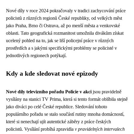
Nové díly v roce 2024 pokračovaly v tradici zachycování práce
policistů z různých regionů České republiky, od velkých měst
jako Praha, Brno či Ostrava, až po menší města a venkovské
oblasti. Tato geografická rozmanitost umožnila divákům získat
ucelený pohled na to, jak se liší policejní práce v různých
prostředích a s jakými specifickými problémy se policisté v
jednotlivých regionech potýkají.
Kdy a kde sledovat nové epizody
Nové díly televizního pořadu Policie v akci
jsou pravidelně
vysílány na stanici TV Prima, která si tento formát oblíbila stejně
jako diváci po celé České republice. Sledování tohoto
populárního pořadu se stalo součástí rutiny mnoha domácností,
které si nenechají ujít autentické záběry z práce českých
policistů. Vysílání probíhá zpravidla
v pravidelných intervalech