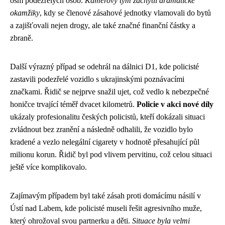
osm podezřelých osob.
Kamerový tým zachytil dramatické
okamžiky
, kdy se členové zásahové jednotky vlamovali do bytů
a zajišťovali nejen drogy, ale také značné finanční částky a
zbraně.
Další výrazný případ se odehrál na dálnici D1, kde policisté
zastavili podezřelé vozidlo s ukrajinskými poznávacími
značkami. Řidič se nejprve snažil ujet, což vedlo k nebezpečné
honičce trvající téměř dvacet kilometrů.
Policie v akci nové díly
ukázaly profesionalitu českých policistů, kteří dokázali situaci
zvládnout bez zranění a následně odhalili, že vozidlo bylo
kradené a vezlo nelegální cigarety v hodnotě přesahující půl
milionu korun. Řidič byl pod vlivem pervitinu, což celou situaci
ještě více komplikovalo.
Zajímavým případem byl také zásah proti domácímu násilí v
Ústí nad Labem, kde policisté museli řešit agresivního muže,
který ohrožoval svou partnerku a děti.
Situace byla velmi