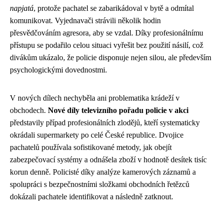
napjatá
, protože pachatel se zabarikádoval v bytě a odmítal
komunikovat. Vyjednavači strávili několik hodin
přesvědčováním agresora, aby se vzdal. Díky profesionálnímu
přístupu se podařilo celou situaci vyřešit bez použití násilí, což
divákům ukázalo, že policie disponuje nejen silou, ale především
psychologickými dovednostmi.
V nových dílech nechyběla ani problematika krádeží v
obchodech.
Nové díly televizního pořadu policie v akci
představily případ profesionálních zlodějů, kteří systematicky
okrádali supermarkety po celé České republice. Dvojice
pachatelů používala sofistikované metody, jak obejít
zabezpečovací systémy a odnášela zboží v hodnotě desítek tisíc
korun denně. Policisté díky analýze kamerových záznamů a
spolupráci s bezpečnostními složkami obchodních řetězců
dokázali pachatele identifikovat a následně zatknout.