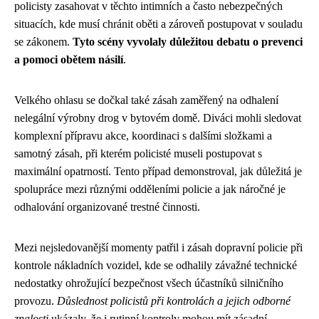
policisty zasahovat v těchto intimních a často nebezpečných
situacích, kde musí chránit oběti a zároveň postupovat v souladu
se zákonem.
Tyto scény vyvolaly důležitou debatu o prevenci
a pomoci obětem násilí
.
Velkého ohlasu se dočkal také zásah zaměřený na odhalení
nelegální výrobny drog v bytovém domě. Diváci mohli sledovat
komplexní přípravu akce, koordinaci s dalšími složkami a
samotný zásah, při kterém policisté museli postupovat s
maximální opatrností. Tento případ demonstroval, jak důležitá je
spolupráce mezi různými odděleními policie a jak náročné je
odhalování organizované trestné činnosti.
Mezi nejsledovanější momenty patřil i zásah dopravní policie při
kontrole nákladních vozidel, kde se odhalily závažné technické
nedostatky ohrožující bezpečnost všech účastníků silničního
provozu.
Důslednost policistů při kontrolách a jejich odborné
znalosti
ukázaly, že i rutinní kontroly mohou mít zásadní