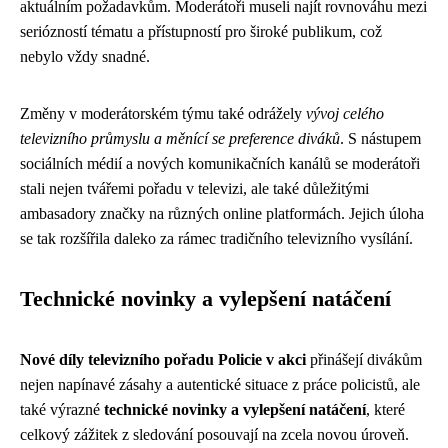
aktuálním požadavkům. Moderátoři museli najít rovnováhu mezi
seriózností tématu a přístupností pro široké publikum, což
nebylo vždy snadné.
Změny v moderátorském týmu také odrážely
vývoj celého
televizního průmyslu a měnící se preference diváků
. S nástupem
sociálních médií a nových komunikačních kanálů se moderátoři
stali nejen tvářemi pořadu v televizi, ale také důležitými
ambasadory značky na různých online platformách. Jejich úloha
se tak rozšířila daleko za rámec tradičního televizního vysílání.
Technické novinky a vylepšení natáčení
Nové díly televizního pořadu Policie v akci
přinášejí divákům
nejen napínavé zásahy a autentické situace z práce policistů, ale
také výrazné
technické novinky a vylepšení natáčení
, které
celkový zážitek z sledování posouvají na zcela novou úroveň.