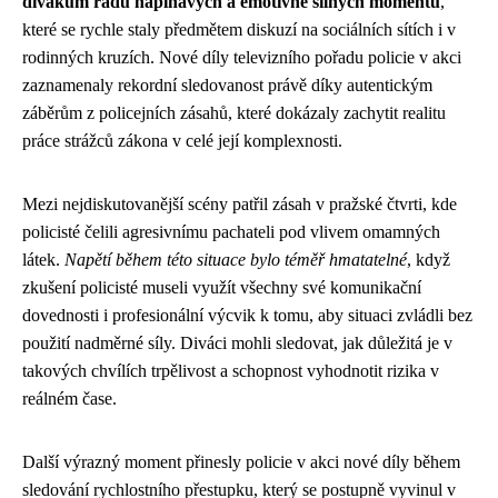
divákům řadu napínavých a emotivně silných momentů
,
které se rychle staly předmětem diskuzí na sociálních sítích i v
rodinných kruzích. Nové díly televizního pořadu policie v akci
zaznamenaly rekordní sledovanost právě díky autentickým
záběrům z policejních zásahů, které dokázaly zachytit realitu
práce strážců zákona v celé její komplexnosti.
Mezi nejdiskutovanější scény patřil zásah v pražské čtvrti, kde
policisté čelili agresivnímu pachateli pod vlivem omamných
látek.
Napětí během této situace bylo téměř hmatatelné
, když
zkušení policisté museli využít všechny své komunikační
dovednosti i profesionální výcvik k tomu, aby situaci zvládli bez
použití nadměrné síly. Diváci mohli sledovat, jak důležitá je v
takových chvílích trpělivost a schopnost vyhodnotit rizika v
reálném čase.
Další výrazný moment přinesly policie v akci nové díly během
sledování rychlostního přestupku, který se postupně vyvinul v