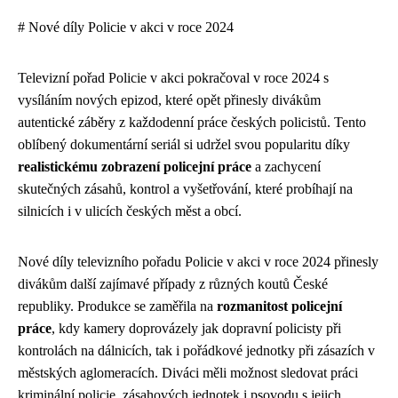
# Nové díly Policie v akci v roce 2024
Televizní pořad Policie v akci pokračoval v roce 2024 s
vysíláním nových epizod, které opět přinesly divákům
autentické záběry z každodenní práce českých policistů. Tento
oblíbený dokumentární seriál si udržel svou popularitu díky
realistickému zobrazení policejní práce
a zachycení
skutečných zásahů, kontrol a vyšetřování, které probíhají na
silnicích i v ulicích českých měst a obcí.
Nové díly televizního pořadu Policie v akci v roce 2024 přinesly
divákům další zajímavé případy z různých koutů České
republiky. Produkce se zaměřila na
rozmanitost policejní
práce
, kdy kamery doprovázely jak dopravní policisty při
kontrolách na dálnicích, tak i pořádkové jednotky při zásazích v
městských aglomeracích. Diváci měli možnost sledovat práci
kriminální policie, zásahových jednotek i psovodu s jejich