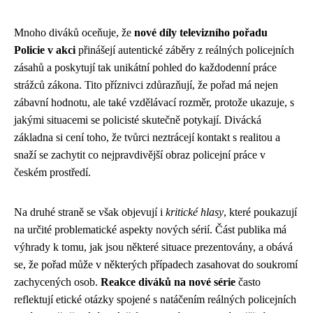
Mnoho diváků oceňuje, že
nové díly televizního pořadu
Policie v akci
přinášejí autentické záběry z reálných policejních
zásahů a poskytují tak unikátní pohled do každodenní práce
strážců zákona. Tito příznivci zdůrazňují, že pořad má nejen
zábavní hodnotu, ale také vzdělávací rozměr, protože ukazuje, s
jakými situacemi se policisté skutečně potykají. Divácká
základna si cení toho, že tvůrci neztrácejí kontakt s realitou a
snaží se zachytit co nejpravdivější obraz policejní práce v
českém prostředí.
Na druhé straně se však objevují i
kritické hlasy
, které poukazují
na určité problematické aspekty nových sérií. Část publika má
výhrady k tomu, jak jsou některé situace prezentovány, a obává
se, že pořad může v některých případech zasahovat do soukromí
zachycených osob.
Reakce diváků na nové série
často
reflektují etické otázky spojené s natáčením reálných policejních