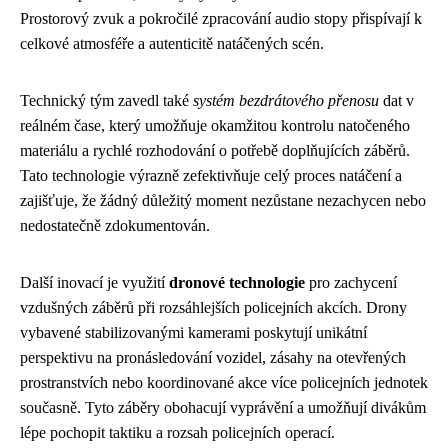
Prostorový zvuk a pokročilé zpracování audio stopy přispívají k
celkové atmosféře a autenticitě natáčených scén.
Technický tým zavedl také
systém bezdrátového přenosu
dat v
reálném čase, který umožňuje okamžitou kontrolu natočeného
materiálu a rychlé rozhodování o potřebě doplňujících záběrů.
Tato technologie výrazně zefektivňuje celý proces natáčení a
zajišťuje, že žádný důležitý moment nezůstane nezachycen nebo
nedostatečně zdokumentován.
Další inovací je využití
dronové technologie
pro zachycení
vzdušných záběrů při rozsáhlejších policejních akcích. Drony
vybavené stabilizovanými kamerami poskytují unikátní
perspektivu na pronásledování vozidel, zásahy na otevřených
prostranstvích nebo koordinované akce více policejních jednotek
současně. Tyto záběry obohacují vyprávění a umožňují divákům
lépe pochopit taktiku a rozsah policejních operací.