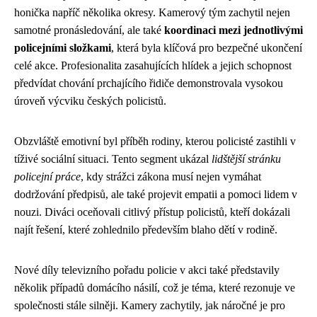
honička napříč několika okresy. Kamerový tým zachytil nejen
samotné pronásledování, ale také
koordinaci mezi jednotlivými
policejními složkami
, která byla klíčová pro bezpečné ukončení
celé akce. Profesionalita zasahujících hlídek a jejich schopnost
předvídat chování prchajícího řidiče demonstrovala vysokou
úroveň výcviku českých policistů.
Obzvláště emotivní byl příběh rodiny, kterou policisté zastihli v
tíživé sociální situaci. Tento segment ukázal
lidštější stránku
policejní práce
, kdy strážci zákona musí nejen vymáhat
dodržování předpisů, ale také projevit empatii a pomoci lidem v
nouzi. Diváci oceňovali citlivý přístup policistů, kteří dokázali
najít řešení, které zohlednilo především blaho dětí v rodině.
Nové díly televizního pořadu policie v akci také představily
několik případů domácího násilí, což je téma, které rezonuje ve
společnosti stále silněji. Kamery zachytily, jak náročné je pro