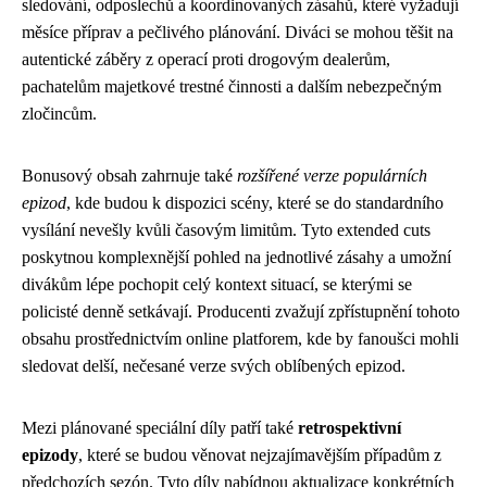
sledování, odposlechů a koordinovaných zásahů, které vyžadují
měsíce příprav a pečlivého plánování. Diváci se mohou těšit na
autentické záběry z operací proti drogovým dealerům,
pachatelům majetkové trestné činnosti a dalším nebezpečným
zločincům.
Bonusový obsah zahrnuje také
rozšířené verze populárních
epizod
, kde budou k dispozici scény, které se do standardního
vysílání nevešly kvůli časovým limitům. Tyto extended cuts
poskytnou komplexnější pohled na jednotlivé zásahy a umožní
divákům lépe pochopit celý kontext situací, se kterými se
policisté denně setkávají. Producenti zvažují zpřístupnění tohoto
obsahu prostřednictvím online platforem, kde by fanoušci mohli
sledovat delší, nečesané verze svých oblíbených epizod.
Mezi plánované speciální díly patří také
retrospektivní
epizody
, které se budou věnovat nejzajímavějším případům z
předchozích sezón. Tyto díly nabídnou aktualizace konkrétních