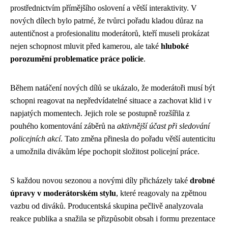
prostřednictvím přímějšího oslovení a větší interaktivity. V
nových dílech bylo patrné, že tvůrci pořadu kladou důraz na
autentičnost a profesionalitu moderátorů, kteří museli prokázat
nejen schopnost mluvit před kamerou, ale také
hluboké
porozumění problematice práce policie
.
Během natáčení nových dílů se ukázalo, že moderátoři musí být
schopni reagovat na nepředvídatelné situace a zachovat klid i v
napjatých momentech. Jejich role se postupně rozšířila z
pouhého komentování záběrů na
aktivnější účast při sledování
policejních akcí
. Tato změna přinesla do pořadu větší autenticitu
a umožnila divákům lépe pochopit složitost policejní práce.
S každou novou sezonou a novými díly přicházely také
drobné
úpravy v moderátorském stylu
, které reagovaly na zpětnou
vazbu od diváků. Producentská skupina pečlivě analyzovala
reakce publika a snažila se přizpůsobit obsah i formu prezentace