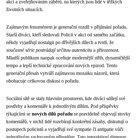
akcí a zveřejňováním záběrů, na kterých jsou lidé v těžkých
životních situacích.
Zajímavým fenoménem je generační rozdíl v přijímání pořadu.
Starší diváci, kteří sledovali Policii v akci od samého začátku,
někdy vyjadřují nostalgii po dřívějších dílech a tvrdí, že
současné série postrádají určitou autenticitu
a přirozenost.
Mladší publikum naopak oceňuje modernější střih, dynamičtější
tempo a lepší technické zpracování nových epizod. Tento
generační přesah vytváří zajímavou mozaiku názorů, která
obohacuje celkovou diskusi o pořadu.
Sociální sítě se staly hlavním prostorem, kde diváci sdílejí své
postřehy a komentáře k jednotlivým dílům. Pod příspěvky
týkajícími se
nových dílů pořadu
se pravidelně objevují stovky
komentářů, v nichž lidé rozebírají konkrétní zásahy, diskutují o
postupech policistů a vyjadřují své sympatie či antipatie vůči
jednotlivým zachyceným případům. Tato interaktivní dimenze