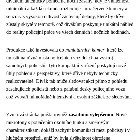
divákům autentický pohled na noční zásahy, kdy je viditelnost
minimální a každá sekunda rozhoduje. Infračervené kamery a
senzory s vysokou citlivostí zachycují detaily, které by dříve
zůstaly skryté v temnotě, což divákům poskytuje unikátní náhled
do reality policejní práce ve všech denních i nočních hodinách.
Produkce také investovala do
miniaturních kamer
, které lze
umístit na různá místa policejních vozidel či na výstroj
samotných policistů. Tyto kompaktní zařízení poskytují nové
úhly pohledu a perspektivy, které dříve nebyly technicky
realizovatelné. Divák tak může sledovat akci přímo z pohledu
zasahujících policistů nebo z palubní desky policejního vozu,
což vytváří mimořádně intenzivní a osobní zážitek ze sledování.
Zvuková stránka prošla rovněž
zásadním vylepšením
. Nové
mikrofony s potlačením okolního hluku a směrovými
charakteristikami dokáží zachytit komunikaci mezi policisty i v
hlučném prostředí, aniž by byla slyšitelnost ohrožena.