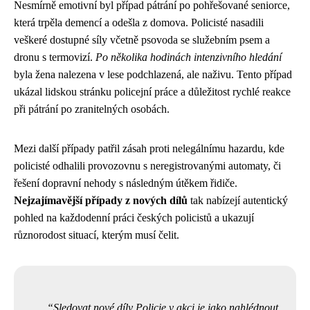
Nesmírně emotivní byl případ pátrání po pohřešované seniorce,
která trpěla demencí a odešla z domova. Policisté nasadili
veškeré dostupné síly včetně psovoda se služebním psem a
dronu s termovizí.
Po několika hodinách intenzivního hledání
byla žena nalezena v lese podchlazená, ale naživu. Tento případ
ukázal lidskou stránku policejní práce a důležitost rychlé reakce
při pátrání po zranitelných osobách.
Mezi další případy patřil zásah proti nelegálnímu hazardu, kde
policisté odhalili provozovnu s neregistrovanými automaty, či
řešení dopravní nehody s následným útěkem řidiče.
Nejzajímavější případy z nových dílů
tak nabízejí autentický
pohled na každodenní práci českých policistů a ukazují
různorodost situací, kterým musí čelit.
Sledovat nové díly Policie v akci je jako nahlédnout