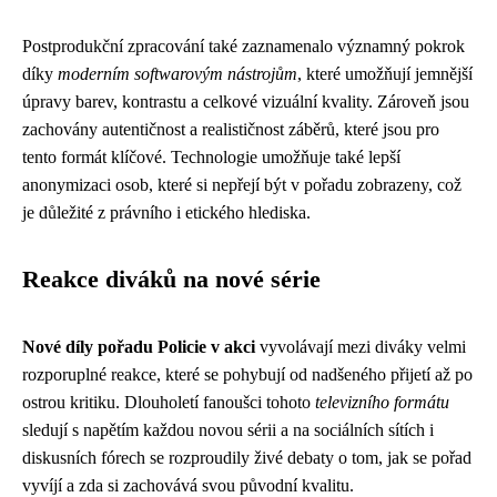
Postprodukční zpracování také zaznamenalo významný pokrok
díky
moderním softwarovým nástrojům
, které umožňují jemnější
úpravy barev, kontrastu a celkové vizuální kvality. Zároveň jsou
zachovány autentičnost a realističnost záběrů, které jsou pro
tento formát klíčové. Technologie umožňuje také lepší
anonymizaci osob, které si nepřejí být v pořadu zobrazeny, což
je důležité z právního i etického hlediska.
Reakce diváků na nové série
Nové díly pořadu Policie v akci
vyvolávají mezi diváky velmi
rozporuplné reakce, které se pohybují od nadšeného přijetí až po
ostrou kritiku. Dlouholetí fanoušci tohoto
televizního formátu
sledují s napětím každou novou sérii a na sociálních sítích i
diskusních fórech se rozproudily živé debaty o tom, jak se pořad
vyvíjí a zda si zachovává svou původní kvalitu.