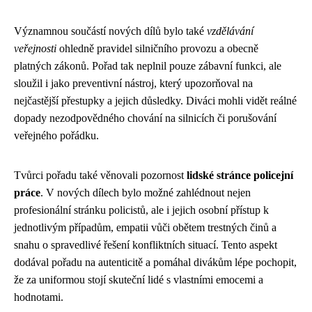
Významnou součástí nových dílů bylo také
vzdělávání
veřejnosti
ohledně pravidel silničního provozu a obecně
platných zákonů. Pořad tak neplnil pouze zábavní funkci, ale
sloužil i jako preventivní nástroj, který upozorňoval na
nejčastější přestupky a jejich důsledky. Diváci mohli vidět reálné
dopady nezodpovědného chování na silnicích či porušování
veřejného pořádku.
Tvůrci pořadu také věnovali pozornost
lidské stránce policejní
práce
. V nových dílech bylo možné zahlédnout nejen
profesionální stránku policistů, ale i jejich osobní přístup k
jednotlivým případům, empatii vůči obětem trestných činů a
snahu o spravedlivé řešení konfliktních situací. Tento aspekt
dodával pořadu na autenticitě a pomáhal divákům lépe pochopit,
že za uniformou stojí skuteční lidé s vlastními emocemi a
hodnotami.