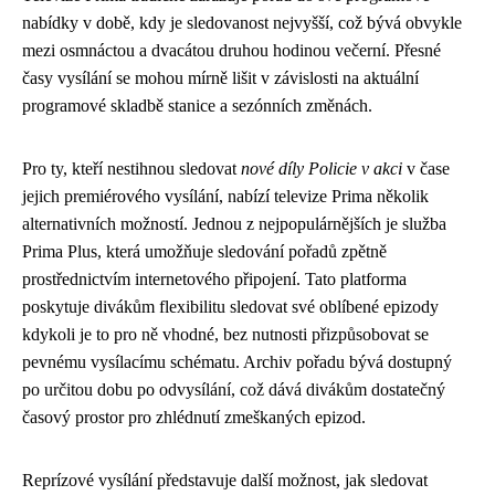
nabídky v době, kdy je sledovanost nejvyšší, což bývá obvykle
mezi osmnáctou a dvacátou druhou hodinou večerní. Přesné
časy vysílání se mohou mírně lišit v závislosti na aktuální
programové skladbě stanice a sezónních změnách.
Pro ty, kteří nestihnou sledovat
nové díly Policie v akci
v čase
jejich premiérového vysílání, nabízí televize Prima několik
alternativních možností. Jednou z nejpopulárnějších je služba
Prima Plus, která umožňuje sledování pořadů zpětně
prostřednictvím internetového připojení. Tato platforma
poskytuje divákům flexibilitu sledovat své oblíbené epizody
kdykoli je to pro ně vhodné, bez nutnosti přizpůsobovat se
pevnému vysílacímu schématu. Archiv pořadu bývá dostupný
po určitou dobu po odvysílání, což dává divákům dostatečný
časový prostor pro zhlédnutí zmeškaných epizod.
Reprízové vysílání představuje další možnost, jak sledovat