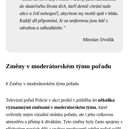
do skutečného života těch, kteří denně chrání naše
ulice a čelí nebezpečí, abychom my mohli spát v klidu.
Každý díl připomíná, že za uniformou jsou lidé s
odvahou a odhodláním.
Miroslav Dvořák
Změny v moderátorském týmu pořadu
# Změny v moderátorském týmu pořadu
Televizní pořad Policie v akci prošel v průběhu let
několika
významnými změnami v moderátorském týmu
, které
ovlivnily nejen vizuální stránku pořadu, ale i jeho celkovou
atmosféru a přístup k divákům. Tyto změny byly často spojeny s
příchodem nových dílů a snahou producentů udržet pořad svěží