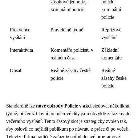
zásahové jednotky,
policie,
kriminální policie
kriminální
policie
Frekvence
Pravidelně týdně
Reprízové
vysílání
vysílání
Interaktivita
Komentáře policistů v
Základní
reálném čase
komentáře
Obsah
Reálné zásahy české
Reálné
policie
zásahy české
policie
Standardně lze
nové epizody Policie v akci
sledovat několikrát
týdně, přičemž hlavní premiérové díly jsou obvykle zařazeny do
večerního vysílání. Tento časový slot je strategicky zvolen tak,
aby oslovil co nejširší publikum po návratu z práce či po večeři.
Televize Prima tradičně zařazuje pořad do své programové