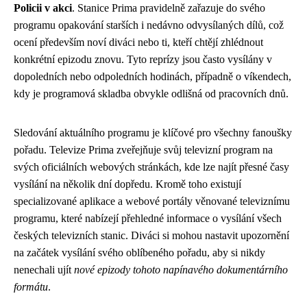
Policii v akci
. Stanice Prima pravidelně zařazuje do svého
programu opakování starších i nedávno odvysílaných dílů, což
ocení především noví diváci nebo ti, kteří chtějí zhlédnout
konkrétní epizodu znovu. Tyto reprízy jsou často vysílány v
dopoledních nebo odpoledních hodinách, případně o víkendech,
kdy je programová skladba obvykle odlišná od pracovních dnů.
Sledování aktuálního programu je klíčové pro všechny fanoušky
pořadu. Televize Prima zveřejňuje svůj televizní program na
svých oficiálních webových stránkách, kde lze najít přesné časy
vysílání na několik dní dopředu. Kromě toho existují
specializované aplikace a webové portály věnované televiznímu
programu, které nabízejí přehledné informace o vysílání všech
českých televizních stanic. Diváci si mohou nastavit upozornění
na začátek vysílání svého oblíbeného pořadu, aby si nikdy
nenechali ujít
nové epizody tohoto napínavého dokumentárního
formátu
.