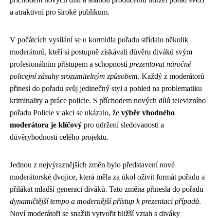
a atraktivní pro široké publikum.
V počátcích vysílání se u kormidla pořadu střídalo několik
moderátorů, kteří si postupně získávali důvěru diváků svým
profesionálním přístupem a schopností
prezentovat náročné
policejní zásahy srozumitelným způsobem
. Každý z moderátorů
přinesl do pořadu svůj jedinečný styl a pohled na problematiku
kriminality a práce policie. S příchodem nových dílů televizního
pořadu Policie v akci se ukázalo, že
výběr vhodného
moderátora je klíčový
pro udržení sledovanosti a
důvěryhodnosti celého projektu.
Jednou z nejvýraznějších změn bylo představení nové
moderátorské dvojice, která měla za úkol oživit formát pořadu a
přilákat mladší generaci diváků. Tato změna přinesla do pořadu
dynamičtější tempo a modernější přístup k prezentaci případů
.
Noví moderátoři se snažili vytvořit bližší vztah s diváky