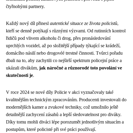
čtyřnohými partnery.
Každý nový díl přinesl
autentické situace ze života policistů
,
kteří se denně potýkají s různými výzvami. Od rutinních kontrol
řidičů pod vlivem alkoholu či drog, přes pronásledování
uprchlých vozidel, až po složitější případy týkající se krádeží,
domácího násilí nebo drogovéé trestné činnosti. Tvůrci pořadu
dbali na to, aby zachytili co nejširší spektrum policejní práce a
ukázali divákům,
jak náročné a různorodé toto povolání ve
skutečnosti je
.
V roce 2024 se nové díly Policie v akci vyznačovaly také
kvalitnějším technickým zpracováním. Producenti investovali do
modernějších kamer a zvukové techniky, což umožnilo ještě
detailnější zachycení zásahů a lepší sledovatelnost pro diváky.
Díky tomu mohli diváci lépe porozumět jednotlivým situacím a
postupům, které policisté při své práci používají.