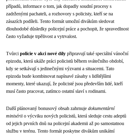
případů, informace o tom, jak dopadly soudní procesy s
zadrženými pachateli, a rozhovory s policisty, kteří se na
zásazích podíleli. Tento formát umožní divákům sledovat
dlouhodobé důsledky policejní práce a pochopit, že spravedlnost
často vyžaduje trpělivost a vytrvalost.
Tvůrci
policie v akci nové díly
připravují také speciální vánoční
epizodu, která ukáže práci policistů během svátečního období,
kdy se setkávají s jedinečnými výzvami a situacemi. Tato
epizoda bude kombinovat napínavé zásahy s lidštějšími
momenty, které ukazují, že policisté jsou především lidé, kteří
musí často pracovat, zatímco ostatní slaví s rodinami.
Další plánovaný bonusový obsah zahrnuje
dokumentární
minisérii
o výcviku nových policistů, která sleduje cestu adeptů
od jejich prvních dnů na policejní akademii až po samostatnou
službu v terénu. Tento formát poskytne divákům unikátní