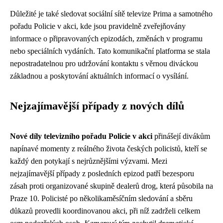
Důležité je také sledovat sociální sítě televize Prima a samotného
pořadu Policie v akci, kde jsou pravidelně zveřejňovány
informace o připravovaných epizodách, změnách v programu
nebo speciálních vydáních. Tato komunikační platforma se stala
nepostradatelnou pro udržování kontaktu s věrnou diváckou
základnou a poskytování aktuálních informací o vysílání.
Nejzajímavější případy z nových dílů
Nové díly televizního pořadu Policie v akci
přinášejí divákům
napínavé momenty z reálného života českých policistů, kteří se
každý den potykají s nejrůznějšími výzvami. Mezi
nejzajímavější případy z posledních epizod patří bezesporu
zásah proti organizované skupině dealerů drog, která působila na
Praze 10. Policisté po několikaměsíčním sledování a sběru
důkazů provedli koordinovanou akci, při níž zadrželi celkem