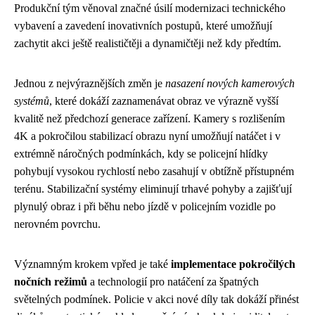
Produkční tým věnoval značné úsilí modernizaci technického
vybavení a zavedení inovativních postupů, které umožňují
zachytit akci ještě realističtěji a dynamičtěji než kdy předtím.
Jednou z nejvýraznějších změn je
nasazení nových kamerových
systémů
, které dokáží zaznamenávat obraz ve výrazně vyšší
kvalitě než předchozí generace zařízení. Kamery s rozlišením
4K a pokročilou stabilizací obrazu nyní umožňují natáčet i v
extrémně náročných podmínkách, kdy se policejní hlídky
pohybují vysokou rychlostí nebo zasahují v obtížně přístupném
terénu. Stabilizační systémy eliminují trhavé pohyby a zajišťují
plynulý obraz i při běhu nebo jízdě v policejním vozidle po
nerovném povrchu.
Významným krokem vpřed je také
implementace pokročilých
nočních režimů
a technologií pro natáčení za špatných
světelných podmínek. Policie v akci nové díly tak dokáží přinést