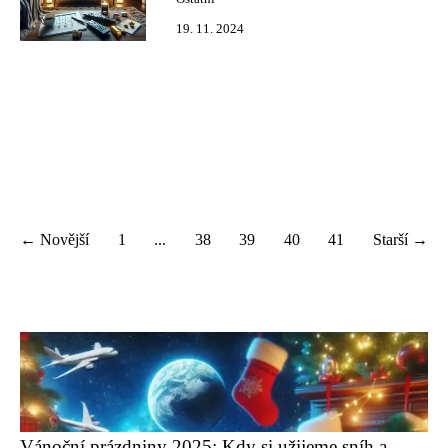
19. 11. 2024
← Novější
1
...
38
39
40
41
Starší →
Vánoční prázdniny 2025: Kdy si užijeme sníh a