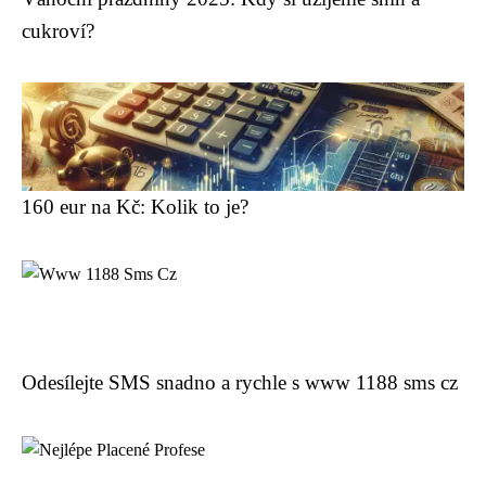
cukroví?
160 eur na Kč: Kolik to je?
Odesílejte SMS snadno a rychle s www 1188 sms cz