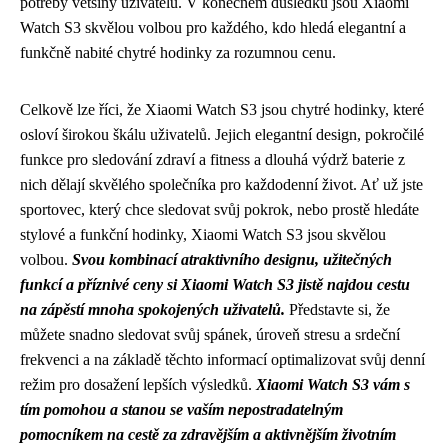
potřeby většiny uživatelů. V konečném důsledku jsou Xiaomi
Watch S3 skvělou volbou pro každého, kdo hledá elegantní a
funkčně nabité chytré hodinky za rozumnou cenu.
Celkově lze říci, že Xiaomi Watch S3 jsou chytré hodinky, které
osloví širokou škálu uživatelů. Jejich elegantní design, pokročilé
funkce pro sledování zdraví a fitness a dlouhá výdrž baterie z
nich dělají skvělého společníka pro každodenní život. Ať už jste
sportovec, který chce sledovat svůj pokrok, nebo prostě hledáte
stylové a funkční hodinky, Xiaomi Watch S3 jsou skvělou
volbou.
Svou kombinací atraktivního designu, užitečných
funkcí a příznivé ceny si Xiaomi Watch S3 jistě najdou cestu
na zápěstí mnoha spokojených uživatelů.
Představte si, že
můžete snadno sledovat svůj spánek, úroveň stresu a srdeční
frekvenci a na základě těchto informací optimalizovat svůj denní
režim pro dosažení lepších výsledků.
Xiaomi Watch S3 vám s
tím pomohou a stanou se vaším nepostradatelným
pomocníkem na cestě za zdravějším a aktivnějším životním