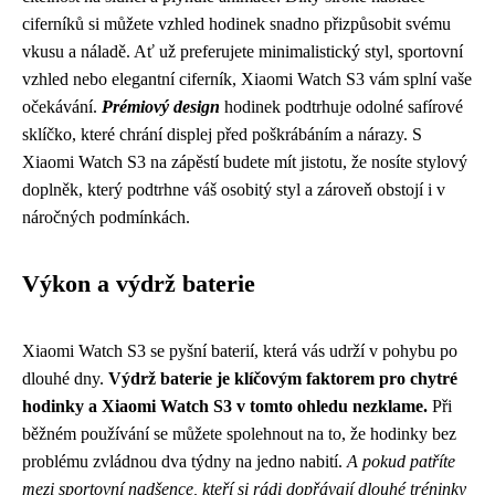
ciferníků si můžete vzhled hodinek snadno přizpůsobit svému
vkusu a náladě. Ať už preferujete minimalistický styl, sportovní
vzhled nebo elegantní ciferník, Xiaomi Watch S3 vám splní vaše
očekávání.
Prémiový design
hodinek podtrhuje odolné safírové
sklíčko, které chrání displej před poškrábáním a nárazy. S
Xiaomi Watch S3 na zápěstí budete mít jistotu, že nosíte stylový
doplněk, který podtrhne váš osobitý styl a zároveň obstojí i v
náročných podmínkách.
Výkon a výdrž baterie
Xiaomi Watch S3 se pyšní baterií, která vás udrží v pohybu po
dlouhé dny.
Výdrž baterie je klíčovým faktorem pro chytré
hodinky a Xiaomi Watch S3 v tomto ohledu nezklame.
Při
běžném používání se můžete spolehnout na to, že hodinky bez
problému zvládnou dva týdny na jedno nabití.
A pokud patříte
mezi sportovní nadšence, kteří si rádi dopřávají dlouhé tréninky