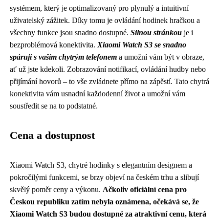
systémem, který je optimalizovaný pro plynulý a intuitivní
uživatelský zážitek. Díky tomu je ovládání hodinek hračkou a
všechny funkce jsou snadno dostupné.
Silnou stránkou
je i
bezproblémová konektivita.
Xiaomi Watch S3 se snadno
spárují s vaším chytrým telefonem
a umožní vám být v obraze,
ať už jste kdekoli. Zobrazování notifikací, ovládání hudby nebo
přijímání hovorů – to vše zvládnete přímo na zápěstí. Tato chytrá
konektivita vám usnadní každodenní život a umožní vám
soustředit se na to podstatné.
Cena a dostupnost
Xiaomi Watch S3, chytré hodinky s elegantním designem a
pokročilými funkcemi, se brzy objeví na českém trhu a slibují
skvělý poměr ceny a výkonu.
Ačkoliv oficiální cena pro
Českou republiku zatím nebyla oznámena, očekává se, že
Xiaomi Watch S3 budou dostupné za atraktivní cenu, která