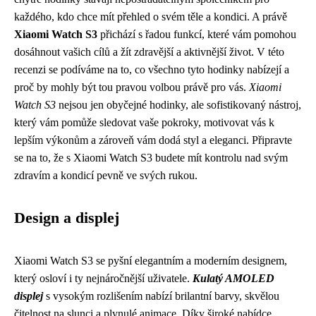
každého, kdo chce mít přehled o svém těle a kondici. A právě
Xiaomi Watch S3
přichází s řadou funkcí, které vám pomohou
dosáhnout vašich cílů a žít zdravější a aktivnější život. V této
recenzi se podíváme na to, co všechno tyto hodinky nabízejí a
proč by mohly být tou pravou volbou právě pro vás.
Xiaomi
Watch S3
nejsou jen obyčejné hodinky, ale sofistikovaný nástroj,
který vám pomůže sledovat vaše pokroky, motivovat vás k
lepším výkonům a zároveň vám dodá styl a eleganci. Připravte
se na to, že s Xiaomi Watch S3 budete mít kontrolu nad svým
zdravím a kondicí pevně ve svých rukou.
Design a displej
Xiaomi Watch S3 se pyšní elegantním a moderním designem,
který osloví i ty nejnáročnější uživatele.
Kulatý AMOLED
displej
s vysokým rozlišením nabízí brilantní barvy, skvělou
čitelnost na slunci a plynulé animace. Díky široké nabídce