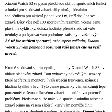
Xiaomi Watch S3 se pyšní působivou škálou sportovních funkcí
a funkcí pro sledování zdraví, díky nimž je ideálním
společníkem pro aktivní jednotlivce i ty, kteří dbají na své
zdraví. Díky více než 100 sportovním režimům, včetně běhu,
plavání a cyklistiky, dokáží hodinky přesně sledovat vaše
tréninky a poskytovat vám podrobné statistiky o vašem výkonu.
Ať už jste ostřílení sportovci, nebo teprve začínáte, Xiaomi
Watch S3 vám pomohou posunout vaše fitness cíle na vyšší
úroveň.
Kromě sledování sportu vynikají hodinky Xiaomi Watch S3 i v
oblasti sledování zdraví. Jsou vybaveny pokročilými senzory,
které nepřetržitě monitorují vaši srdeční frekvenci, spánek a
hladinu kyslíku v krvi. Tyto cenné poznatky vám umožňují lépe
porozumět vašemu celkovému zdraví a identifikovat potenciální
problémy. Představte si, že máte k dispozici osobního asistenta
zdraví přímo na vašem zápěstí, který vám pomůže činit
informovaná rozhodnutí o vašem životním stylu.
Xiaomi Watch