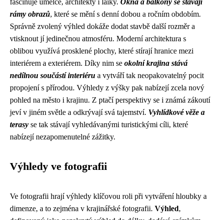
fascinuje umělce, architekty i laiky.
Okna a balkony se stávají
rámy obrazů
, které se mění s denní dobou a ročním obdobím.
Správně zvolený výhled dokáže dodat stavbě další rozměr a
vtisknout jí jedinečnou atmosféru. Moderní architektura s
oblibou využívá prosklené plochy, které stírají hranice mezi
interiérem a exteriérem. Díky nim se
okolní krajina stává
nedílnou součástí interiéru
a vytváří tak neopakovatelný pocit
propojení s přírodou. Výhledy z výšky pak nabízejí zcela nový
pohled na město i krajinu. Z ptačí perspektivy se i známá zákoutí
jeví v jiném světle a odkrývají svá tajemství.
Vyhlídkové věže a
terasy
se tak stávají vyhledávanými turistickými cíli, které
nabízejí nezapomenutelné zážitky.
Výhledy ve fotografii
Ve fotografii hrají výhledy klíčovou roli při vytváření hloubky a
dimenze, a to zejména v krajinářské fotografii.
Výhled
,