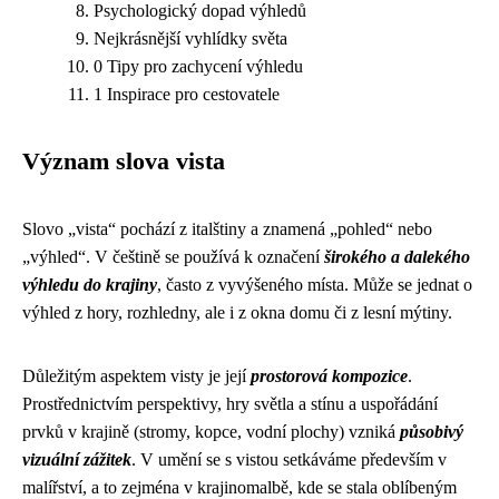
Psychologický dopad výhledů
Nejkrásnější vyhlídky světa
0 Tipy pro zachycení výhledu
1 Inspirace pro cestovatele
Význam slova vista
Slovo „vista“ pochází z italštiny a znamená „pohled“ nebo
„výhled“. V češtině se používá k označení
širokého a dalekého
výhledu do krajiny
, často z vyvýšeného místa. Může se jednat o
výhled z hory, rozhledny, ale i z okna domu či z lesní mýtiny.
Důležitým aspektem visty je její
prostorová kompozice
.
Prostřednictvím perspektivy, hry světla a stínu a uspořádání
prvků v krajině (stromy, kopce, vodní plochy) vzniká
působivý
vizuální zážitek
. V umění se s vistou setkáváme především v
malířství, a to zejména v krajinomalbě, kde se stala oblíbeným