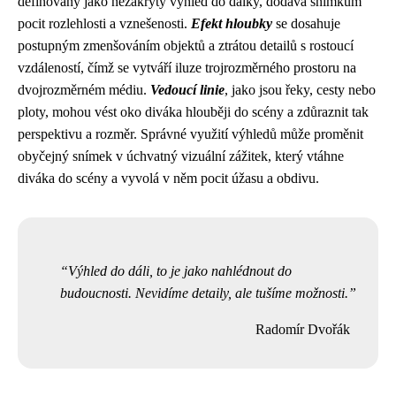
definovaný jako nezakrytý výhled do dálky, dodává snímkům
pocit rozlehlosti a vznešenosti.
Efekt hloubky
se dosahuje
postupným zmenšováním objektů a ztrátou detailů s rostoucí
vzdáleností, čímž se vytváří iluze trojrozměrného prostoru na
dvojrozměrném médiu.
Vedoucí linie
, jako jsou řeky, cesty nebo
ploty, mohou vést oko diváka hlouběji do scény a zdůraznit tak
perspektivu a rozměr. Správné využití výhledů může proměnit
obyčejný snímek v úchvatný vizuální zážitek, který vtáhne
diváka do scény a vyvolá v něm pocit úžasu a obdivu.
Výhled do dáli, to je jako nahlédnout do
budoucnosti. Nevidíme detaily, ale tušíme možnosti.
Radomír Dvořák