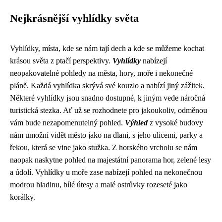
Nejkrásnější vyhlídky světa
Vyhlídky, místa, kde se nám tají dech a kde se můžeme kochat
krásou světa z ptačí perspektivy.
Vyhlídky
nabízejí
neopakovatelné pohledy na města, hory, moře i nekonečné
pláně. Každá vyhlídka skrývá své kouzlo a nabízí jiný zážitek.
Některé vyhlídky jsou snadno dostupné, k jiným vede náročná
turistická stezka. Ať už se rozhodnete pro jakoukoliv, odměnou
vám bude nezapomenutelný pohled.
Výhled
z vysoké budovy
nám umožní vidět město jako na dlani, s jeho ulicemi, parky a
řekou, která se vine jako stužka. Z horského vrcholu se nám
naopak naskytne pohled na majestátní panorama hor, zelené lesy
a údolí. Vyhlídky u moře zase nabízejí pohled na nekonečnou
modrou hladinu, bílé útesy a malé ostrůvky rozeseté jako
korálky.