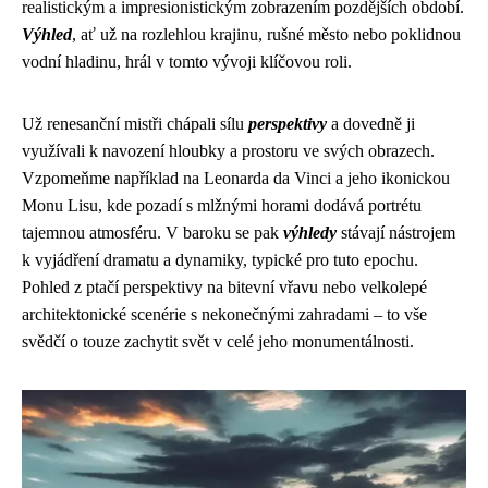
realistickým a impresionistickým zobrazením pozdějších období.
Výhled
, ať už na rozlehlou krajinu, rušné město nebo poklidnou
vodní hladinu, hrál v tomto vývoji klíčovou roli.
Už renesanční mistři chápali sílu
perspektivy
a dovedně ji
využívali k navození hloubky a prostoru ve svých obrazech.
Vzpomeňme například na Leonarda da Vinci a jeho ikonickou
Monu Lisu, kde pozadí s mlžnými horami dodává portrétu
tajemnou atmosféru. V baroku se pak
výhledy
stávají nástrojem
k vyjádření dramatu a dynamiky, typické pro tuto epochu.
Pohled z ptačí perspektivy na bitevní vřavu nebo velkolepé
architektonické scenérie s nekonečnými zahradami – to vše
svědčí o touze zachytit svět v celé jeho monumentálnosti.