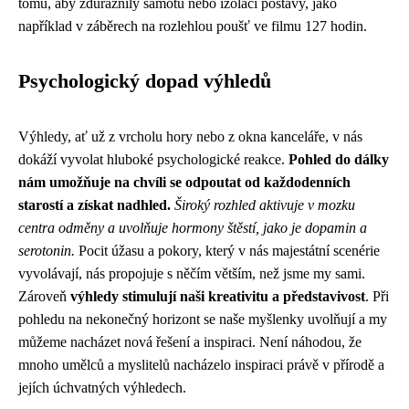
tomu, aby zdůraznily samotu nebo izolaci postavy, jako
například v záběrech na rozlehlou poušť ve filmu 127 hodin.
Psychologický dopad výhledů
Výhledy, ať už z vrcholu hory nebo z okna kanceláře, v nás
dokáží vyvolat hluboké psychologické reakce.
Pohled do dálky
nám umožňuje na chvíli se odpoutat od každodenních
starostí a získat nadhled.
Široký rozhled aktivuje v mozku
centra odměny a uvolňuje hormony štěstí, jako je dopamin a
serotonin.
Pocit úžasu a pokory, který v nás majestátní scenérie
vyvolávají, nás propojuje s něčím větším, než jsme my sami.
Zároveň
výhledy stimulují naši kreativitu a představivost
. Při
pohledu na nekonečný horizont se naše myšlenky uvolňují a my
můžeme nacházet nová řešení a inspiraci. Není náhodou, že
mnoho umělců a myslitelů nacházelo inspiraci právě v přírodě a
jejích úchvatných výhledech.