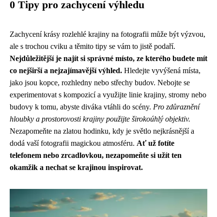
0 Tipy pro zachycení výhledu
Zachycení krásy rozlehlé krajiny na fotografii může být výzvou,
ale s trochou cviku a těmito tipy se vám to jistě podaří.
Nejdůležitější je najít si správné místo, ze kterého budete mít
co nejširší a nejzajímavější výhled.
Hledejte vyvýšená místa,
jako jsou kopce, rozhledny nebo střechy budov. Nebojte se
experimentovat s kompozicí a využijte linie krajiny, stromy nebo
budovy k tomu, abyste diváka vtáhli do scény.
Pro zdůraznění
hloubky a prostorovosti krajiny použijte širokoúhlý objektiv.
Nezapomeňte na zlatou hodinku, kdy je světlo nejkrásnější a
dodá vaší fotografii magickou atmosféru.
Ať už fotíte
telefonem nebo zrcadlovkou, nezapomeňte si užít ten
okamžik a nechat se krajinou inspirovat.