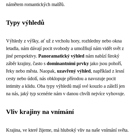
námětem romantických malířů.
Typy výhledů
Výhledy z výšky, ať už z vrcholu hory, rozhledny nebo okna
letadla, nám dávají pocit svobody a umožňují nám vidět svět z
jiné perspektivy.
Panoramatický výhled
nám nabízí široký
záběr krajiny, často s
dominantními prvky
jako jsou pohoří,
řeky nebo města. Naopak,
uzavřený výhled
, například z lesní
cesty nebo údolí, nás obklopuje přírodou a navozuje pocit
intimity a klidu. Oba typy výhledů mají své kouzlo a záleží jen
na nás, jaký typ scenérie nám v danou chvíli nejvíce vyhovuje.
Vliv krajiny na vnímání
Krajina, ve které žijeme, má hluboký vliv na naše vnímání světa.