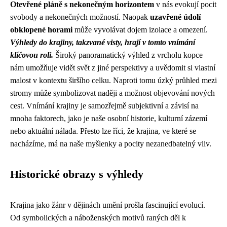
Otevřené pláně s nekonečným horizontem
v nás evokují pocit
svobody a nekonečných možností. Naopak
uzavřené údolí
obklopené horami
může vyvolávat dojem izolace a omezení.
Výhledy do krajiny, takzvané visty, hrají v tomto vnímání
klíčovou roli.
Široký panoramatický výhled z vrcholu kopce
nám umožňuje vidět svět z jiné perspektivy a uvědomit si vlastní
malost v kontextu širšího celku. Naproti tomu úzký průhled mezi
stromy může symbolizovat naději a možnost objevování nových
cest. Vnímání krajiny je samozřejmě subjektivní a závisí na
mnoha faktorech, jako je naše osobní historie, kulturní zázemí
nebo aktuální nálada. Přesto lze říci, že krajina, ve které se
nacházíme, má na naše myšlenky a pocity nezanedbatelný vliv.
Historické obrazy s výhledy
Krajina jako žánr v dějinách umění prošla fascinující evolucí.
Od symbolických a náboženských motivů raných děl k