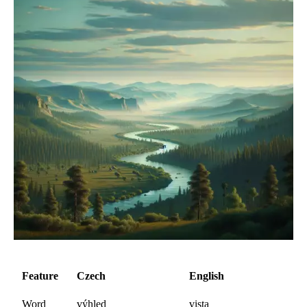
Feature
Czech
English
Word
výhled
vista