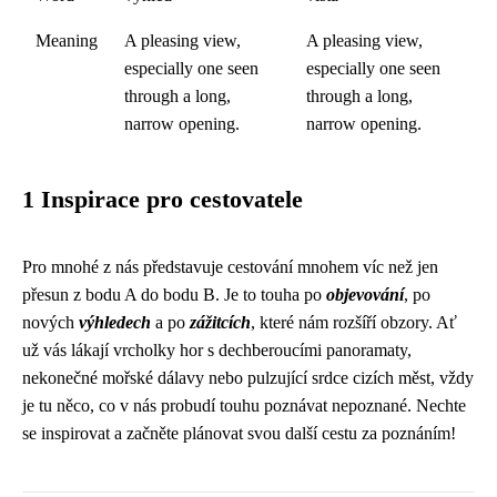
Meaning
A pleasing view,
A pleasing view,
especially one seen
especially one seen
through a long,
through a long,
narrow opening.
narrow opening.
1 Inspirace pro cestovatele
Pro mnohé z nás představuje cestování mnohem víc než jen
přesun z bodu A do bodu B. Je to touha po
objevování
, po
nových
výhledech
a po
zážitcích
, které nám rozšíří obzory. Ať
už vás lákají vrcholky hor s dechberoucími panoramaty,
nekonečné mořské dálavy nebo pulzující srdce cizích měst, vždy
je tu něco, co v nás probudí touhu poznávat nepoznané. Nechte
se inspirovat a začněte plánovat svou další cestu za poznáním!