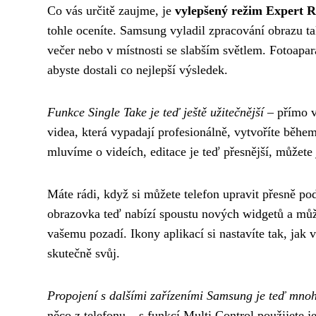
Co vás určitě zaujme, je
vylepšený režim Expert
tohle oceníte. Samsung vyladil zpracování obrazu tak
večer nebo v místnosti se slabším světlem. Fotoapará
abyste dostali co nejlepší výsledek.
Funkce Single Take je teď ještě užitečnější
– přímo v 
videa, která vypadají profesionálně, vytvoříte během
mluvíme o videích, editace je teď přesnější, můžete 
Máte rádi, když si můžete telefon upravit přesně po
obrazovka teď nabízí spoustu nových widgetů a můžet
vašemu pozadí. Ikony aplikací si nastavíte tak, jak v
skutečně svůj.
Propojení s dalšími zařízeními Samsung je teď mnoh
něco z telefonu – s funkcí Multi Control použijete 