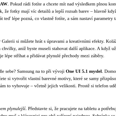
 RAW
. Pokud rádi fotíte a chcete mít nad výsledkem plnou kon
, že fotky mají víc detailů a lepší rozsah barev – hlavně když
t teď lépe pozná, co vlastně fotíte, a sám nastaví parametry t
Galerii si můžete hrát s úpravami a kreativními efekty. Kolá
 chvilky, aniž byste museli stahovat další aplikace. A když už
je lépe stříhat a přidávat plynulé přechody mezi záběry.
dle sebe? Samsung na to při vývoji
One UI 5.1 myslel
. Domo
e si vytvořit vlastní barevné motivy, které se samy přizpůs
ám to vyhovuje – včetně jejich velikosti. Prostě si telefon udě
em plynulejší
. Představte si, že pracujete na tabletu a potřebu
jednu myš a klávesnici pro obě zařízení najednou. Schránka se