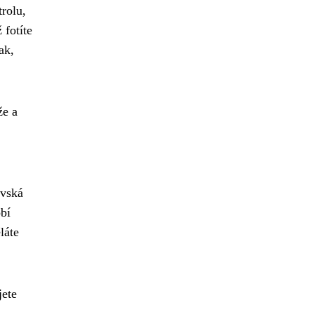
trolu,
 fotíte
ak,
že a
vská
obí
láte
jete