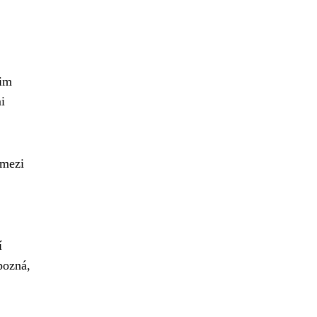
šim
i
 mezi
í
pozná,