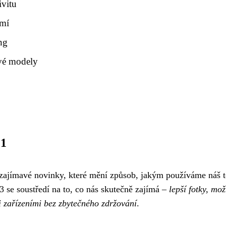
ivitu
omí
ng
ivé modely
.1
zajímavé novinky, které mění způsob, jakým používáme náš t
 se soustředí na to, co nás skutečně zajímá –
lepší fotky, mož
i zařízeními bez zbytečného zdržování
.