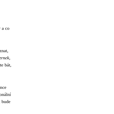
y a co
znat,
zrnek
,
te bát,
ence
onální
k bude