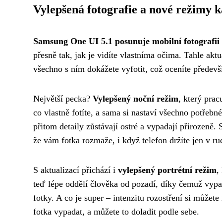
Vylepšená fotografie a nové režimy 
Samsung One UI 5.1 posunuje mobilní fotografii o
přesně tak, jak je vidíte vlastníma očima. Tahle aktu
všechno s ním dokážete vyfotit, což oceníte předevš
Největší pecka?
Vylepšený noční režim
, který pra
co vlastně fotíte, a sama si nastaví všechno potřeb
přitom detaily zůstávají ostré a vypadají přirozeně. 
že vám fotka rozmaže, i když telefon držíte jen v ru
S aktualizací přichází i
vylepšený portrétní režim
,
teď lépe oddělí člověka od pozadí, díky čemuž vypad
fotky. A co je super – intenzitu rozostření si můžet
fotka vypadat, a můžete to doladit podle sebe.