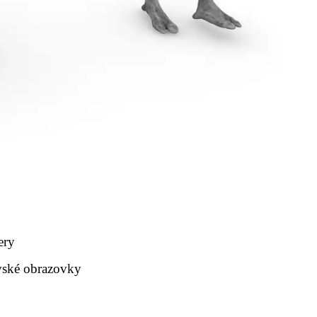
ery
vské obrazovky