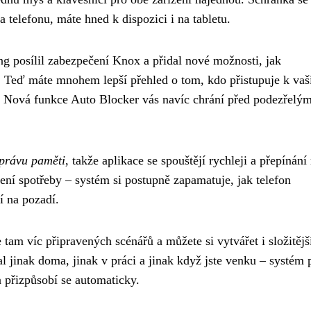
a telefonu, máte hned k dispozici i na tabletu.
 posílil zabezpečení Knox a přidal nové možnosti, jak
jí. Teď máte mnohem lepší přehled o tom, kdo přistupuje k va
 Nová funkce Auto Blocker vás navíc chrání před podezřelým
správu paměti
, takže aplikace se spouštějí rychleji a přepínání
zení spotřeby – systém si postupně zapamatuje, jak telefon
í na pozadí.
e tam víc připravených scénářů a můžete si vytvářet i složitějš
al jinak doma, jinak v práci a jinak když jste venku – systém 
a přizpůsobí se automaticky.