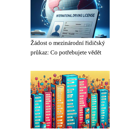
Žádost o mezinárodní řidičský
průkaz: Co potřebujete vědět