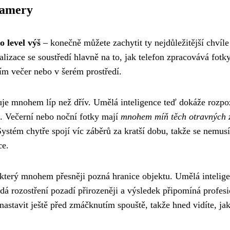
kamery
 level výš
– konečně můžete zachytit ty nejdůležitější chvíle
alizace se soustředí hlavně na to, jak telefon zpracovává fotk
ím večer nebo v šerém prostředí.
cuje mnohem líp než dřív. Umělá inteligence teď dokáže rozpo
né. Večerní nebo noční fotky mají
mnohem míň těch otravných 
Systém chytře spojí víc záběrů za kratší dobu, takže se nemusí
ce.
 který mnohem přesněji pozná hranice objektu. Umělá intelig
á rozostření pozadí přirozeněji a výsledek připomíná profesi
e nastavit ještě před zmáčknutím spouště, takže hned vidíte, ja