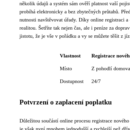
několik údajů a systém sám ověří platnost vaší poj
probíhá elektronicky a bez zbytečných průtahů. Před
nutnosti navštěvovat úřady. Díky online registraci 
realitou. Šetříte tak nejen čas, ale i peníze za dop
jistotu, že je vše v pořádku a vy se můžete těšit z
Vlastnost
Registrace novéh
Místo
Z pohodlí domov
Dostupnost
24/7
Potvrzení o zaplacení poplatku
Důležitou součástí online procesu registrace nového
je však nyní mnohem jednodušší a rychlejší než dří