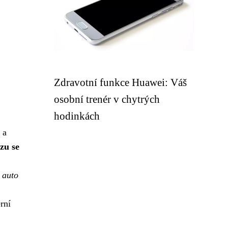
Zdravotní funkce Huawei: Váš
osobní trenér v chytrých
hodinkách
 a
zu se
é auto
rní