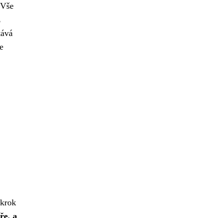
 Vše
z
tává
e
 krok
ře, a