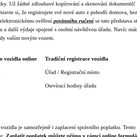
istky. Už žádné zdlouhavé kopírování a skenování dokumentů!
stavte si, že registrujete své nové auto z pohodlí domova, be
a elektronickému ověření
povinného ručení
se tato představa s
ravu a další výdaje spojené s osobní návštěvou úřadu. Navíc mát
 jízdy vaším novým vozem.
o vozidla online
Tradiční registrace vozidla
a
Úřad / Registrační místo
Otevírací hodiny úřadu
 vozidla je samozřejmě i zaplacení správního poplatku. Tento
ve.
Zaplatit poplatek můžete přímo v rámci online formulá