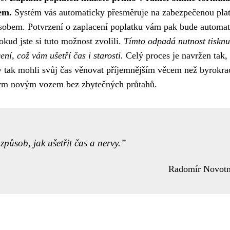
em.
Systém vás automaticky přesměruje na zabezpečenou pla
sobem. Potvrzení o zaplacení poplatku vám pak bude automa
kud jste si tuto možnost zvolili.
Tímto odpadá nutnost tisknu
í, což vám ušetří čas i starosti.
Celý proces je navržen tak,
 vy tak mohli svůj čas věnovat příjemnějším věcem než byrokrac
 svým novým vozem bez zbytečných průtahů.
působ, jak ušetřit čas a nervy.
Radomír Novot