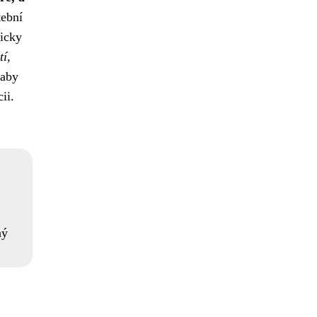
tební
ticky
tí,
 aby
ii.
ný