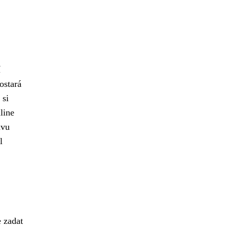
í
ostará
 si
line
avu
l
e zadat