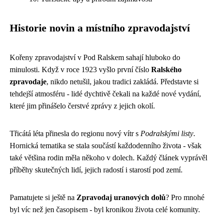
Historie novin a místního zpravodajství
Kořeny zpravodajství v Pod Ralskem sahají hluboko do
minulosti. Když v roce 1923 vyšlo první číslo
Ralského
zpravodaje
, nikdo netušil, jakou tradici zakládá. Představte si
tehdejší atmosféru - lidé dychtivě čekali na každé nové vydání,
které jim přinášelo čerstvé zprávy z jejich okolí.
Třicátá léta přinesla do regionu nový vítr s
Podralskými listy
.
Hornická tematika se stala součástí každodenního života - však
také většina rodin měla někoho v dolech. Každý článek vyprávěl
příběhy skutečných lidí, jejich radostí i starostí pod zemí.
Pamatujete si ještě na
Zpravodaj uranových dolů
? Pro mnohé
byl víc než jen časopisem - byl kronikou života celé komunity.