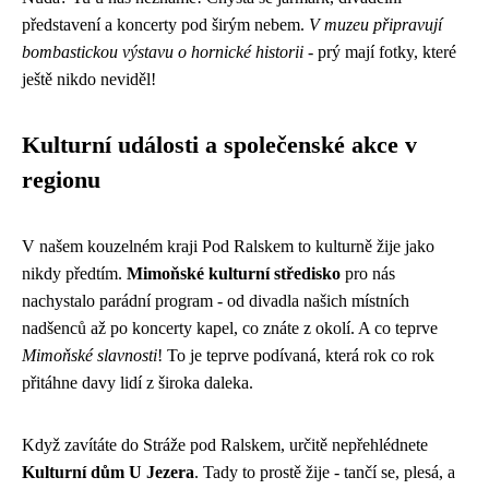
představení a koncerty pod širým nebem.
V muzeu připravují
bombastickou výstavu o hornické historii
- prý mají fotky, které
ještě nikdo neviděl!
Kulturní události a společenské akce v
regionu
V našem kouzelném kraji Pod Ralskem to kulturně žije jako
nikdy předtím.
Mimoňské kulturní středisko
pro nás
nachystalo parádní program - od divadla našich místních
nadšenců až po koncerty kapel, co znáte z okolí. A co teprve
Mimoňské slavnosti
! To je teprve podívaná, která rok co rok
přitáhne davy lidí z široka daleka.
Když zavítáte do Stráže pod Ralskem, určitě nepřehlédnete
Kulturní dům U Jezera
. Tady to prostě žije - tančí se, plesá, a