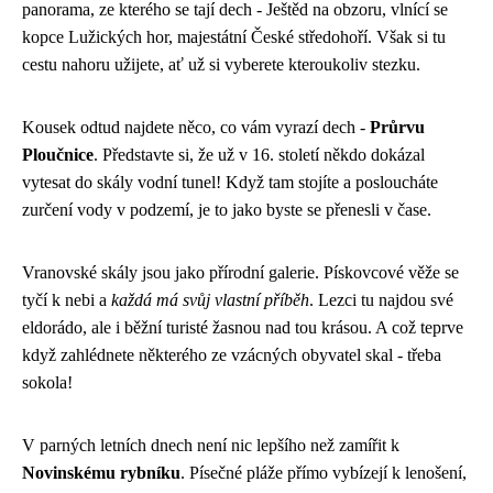
panorama, ze kterého se tají dech - Ještěd na obzoru, vlnící se
kopce Lužických hor, majestátní České středohoří. Však si tu
cestu nahoru užijete, ať už si vyberete kteroukoliv stezku.
Kousek odtud najdete něco, co vám vyrazí dech -
Průrvu
Ploučnice
. Představte si, že už v 16. století někdo dokázal
vytesat do skály vodní tunel! Když tam stojíte a posloucháte
zurčení vody v podzemí, je to jako byste se přenesli v čase.
Vranovské skály jsou jako přírodní galerie. Pískovcové věže se
tyčí k nebi a
každá má svůj vlastní příběh
. Lezci tu najdou své
eldorádo, ale i běžní turisté žasnou nad tou krásou. A což teprve
když zahlédnete některého ze vzácných obyvatel skal - třeba
sokola!
V parných letních dnech není nic lepšího než zamířit k
Novinskému rybníku
. Písečné pláže přímo vybízejí k lenošení,