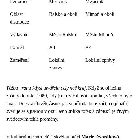
Periodicita
Měsíčník
Měsíčník
Oblast
Ralsko a okolí
Mimoň a okolí
distribuce
Vydavatel
Město Ralsko
Město Mimoň
Formát
A4
A4
Zaměření
Lokální
Lokální zprávy
zprávy
Těžba uranu kdysi utvářela celý náš kraj
. Když se ohlédnu
zpátky do roku 1989, kdy jsem začal psát kroniku, všechno bylo
jinak. Dneska člověk žasne, jak si příroda bere zpět, co jí patří,
svěřuje se s jiskrou v oku. Jeho sbírka fotek a zápisků je živým
svědectvím téhle proměny.
V kulturním centru dělá skvělou práci
Marie Dvořáková
.