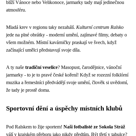
blíží Vánoce nebo Velikonoce, jarmarky tady mají jedinečnou
atmosféru.
Mladá krev v regionu taky nezahálí.
Kulturní centrum Ralsko
jede na plné obrátky - moderní umění, zajímavé filmy, debaty o
všem možném. Místní kavárničky praskají ve švech, když
začínající umělci představují svoje díla.
A ty naše
tradiční veselice
? Masopust, čarodějnice, vánoční
jarmarky - to je to pravé české koření! Když se rozezní folklórní
muzika a řemeslníci předvádějí svoje umění, člověk si uvědomí,
že tady je prostě doma.
Sportovní dění a úspěchy místních klubů
Pod Ralskem to žije sportem!
Naši fotbalisté ze Sokola Stráž
válí v krajském přeboru jako nikdy předtím. Být třetí v tabulce?