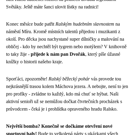
Světáky. Ještě máte šanci ulovit lístky na radnici!
Konec měsíce bude patřit
Ralským hudebním slavnostem
na
náměstí Míru. Kromě místních talentů přijedou i muzikanti z
okolí. Pro děcka jsou nachystané super dílničky a malování na
obličej - kdo by nechtěl být tygrem nebo motýlem? V knihovně
to taky žije -
přijede k nám pan Dvořák
, který píše úžasné
knížky o historii našeho kraje.
Sporťáci, zpozorněte!
Ralský běžecký pohár
vás provede tou
nejkrásnější trasou kolem Máchova jezera. A nebojte, není to jen
pro profíky - zvládne to každý, kdo má chuť se hýbat. Naši
aktivní senioři už se nemůžou dočkat čtvrtečních procházek s
průvodcem - čeká je i prohlídka opraveného hradu Ralsko.
Největší bomba? Konečně se dočkáme otevření nové
sportovní haly!
Bude to velkolepá párty s ukázkami všech