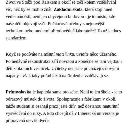
Život ve Stráži pod Ralskem a okolí se točí kolem vzdělávání
víc, než by se mohlo zdát.
Základní škola
, která stojí hned
vedle náměstí, není jen obyčejnou budovou - je to místo, kde
naše děti objevují svět. Počítačové učebny s nejnovější
technikou nebo moderní přírodovědné laboratoře? To už je dnes
standardem.
Když se podíváte na místní
mateřinku
, uvidíte něco úžasného.
Po nedávné rekonstrukci září novotou a konečně se tam vejdou i
děti z okolních vesniček. Učitelky neustále přicházejí s novými
nápady - však taky pořád jezdí na školení a vzdělávají se.
Průmyslovka
je kapitola sama pro sebe. Není to jen škola - je to
odrazový můstek do života. Spolupracuje s fabrikami v okolí,
takže studenti si osahají praxi ještě dřív, než dostanou maturitní
vysvědčení do ruky. A kdo chce jít dál? Liberecká univerzita je
připravená otevřít dveře.