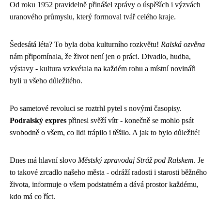
Od roku 1952 pravidelně přinášel zprávy o úspěších i výzvách
uranového průmyslu, který formoval tvář celého kraje.
Šedesátá léta? To byla doba kulturního rozkvětu!
Ralská ozvěna
nám připomínala, že život není jen o práci. Divadlo, hudba,
výstavy - kultura vzkvétala na každém rohu a místní novináři
byli u všeho důležitého.
Po sametové revoluci se roztrhl pytel s novými časopisy.
Podralský expres
přinesl svěží vítr - konečně se mohlo psát
svobodně o všem, co lidi trápilo i těšilo. A jak to bylo důležité!
Dnes má hlavní slovo
Městský zpravodaj Stráž pod Ralskem
. Je
to takové zrcadlo našeho města - odráží radosti i starosti běžného
života, informuje o všem podstatném a dává prostor každému,
kdo má co říct.