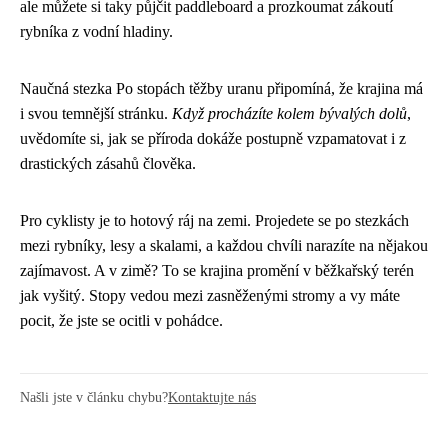
ale můžete si taky půjčit paddleboard a prozkoumat zákoutí
rybníka z vodní hladiny.
Naučná stezka Po stopách těžby uranu připomíná, že krajina má
i svou temnější stránku.
Když procházíte kolem bývalých dolů
,
uvědomíte si, jak se příroda dokáže postupně vzpamatovat i z
drastických zásahů člověka.
Pro cyklisty je to hotový ráj na zemi. Projedete se po stezkách
mezi rybníky, lesy a skalami, a každou chvíli narazíte na nějakou
zajímavost. A v zimě? To se krajina promění v běžkařský terén
jak vyšitý. Stopy vedou mezi zasněženými stromy a vy máte
pocit, že jste se ocitli v pohádce.
Našli jste v článku chybu?
Kontaktujte nás