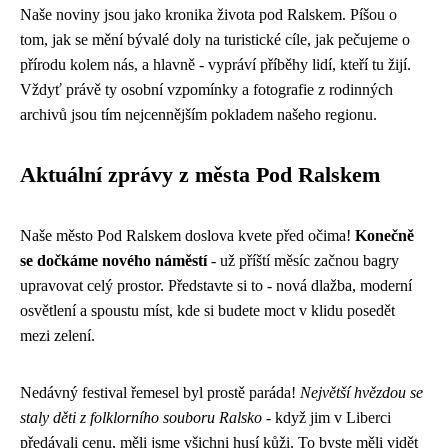
Naše noviny jsou jako kronika života pod Ralskem. Píšou o
tom, jak se mění bývalé doly na turistické cíle, jak pečujeme o
přírodu kolem nás, a hlavně - vypráví příběhy lidí, kteří tu žijí.
Vždyť právě ty osobní vzpomínky a fotografie z rodinných
archivů jsou tím nejcennějším pokladem našeho regionu.
Aktuální zprávy z města Pod Ralskem
Naše město Pod Ralskem doslova kvete před očima!
Konečně
se dočkáme nového náměstí
- už příští měsíc začnou bagry
upravovat celý prostor. Představte si to - nová dlažba, moderní
osvětlení a spoustu míst, kde si budete moct v klidu posedět
mezi zelení.
Nedávný festival řemesel byl prostě paráda!
Největší hvězdou se
staly děti z folklorního souboru Ralsko
- když jim v Liberci
předávali cenu, měli jsme všichni husí kůži. To byste měli vidět