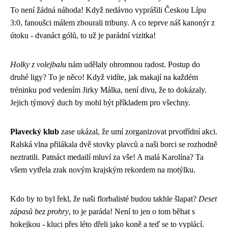
To není žádná náhoda! Když nedávno vyprášili Českou Lípu
3:0, fanoušci málem zbourali tribuny. A co teprve náš kanonýr z
útoku - dvanáct gólů, to už je parádní vizitka!
Holky z volejbalu
nám udělaly ohromnou radost. Postup do
druhé ligy? To je něco! Když vidíte, jak makají na každém
tréninku pod vedením Jirky Málka, není divu, že to dokázaly.
Jejich týmový duch by mohl být příkladem pro všechny.
Plavecký klub
zase ukázal, že umí zorganizovat prvotřídní akci.
Ralská vlna přilákala dvě stovky plavců a naši borci se rozhodně
neztratili. Patnáct medailí mluví za vše! A malá Karolína? Ta
všem vytřela zrak novým krajským rekordem na motýlku.
Kdo by to byl řekl, že naši florbalisté budou takhle šlapat?
Deset
zápasů bez prohry
, to je paráda! Není to jen o tom běhat s
hokejkou - kluci přes léto dřeli jako koně a teď se to vyplácí.