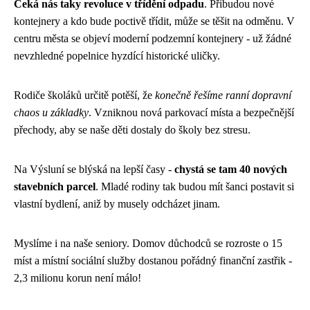
Čeká nás taky revoluce v třídění odpadu
. Přibudou nové
kontejnery a kdo bude poctivě třídit, může se těšit na odměnu. V
centru města se objeví moderní podzemní kontejnery - už žádné
nevzhledné popelnice hyzdící historické uličky.
Rodiče školáků určitě potěší, že
konečně řešíme ranní dopravní
chaos u základky
. Vzniknou nová parkovací místa a bezpečnější
přechody, aby se naše děti dostaly do školy bez stresu.
Na Výsluní se blýská na lepší časy -
chystá se tam 40 nových
stavebních parcel
. Mladé rodiny tak budou mít šanci postavit si
vlastní bydlení, aniž by musely odcházet jinam.
Myslíme i na naše seniory. Domov důchodců se rozroste o 15
míst a místní sociální služby dostanou pořádný finanční zastřik -
2,3 milionu korun není málo!