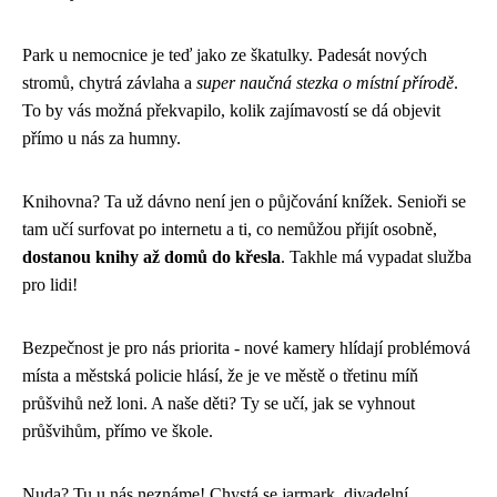
Park u nemocnice je teď jako ze škatulky. Padesát nových
stromů, chytrá závlaha a
super naučná stezka o místní přírodě
.
To by vás možná překvapilo, kolik zajímavostí se dá objevit
přímo u nás za humny.
Knihovna? Ta už dávno není jen o půjčování knížek. Senioři se
tam učí surfovat po internetu a ti, co nemůžou přijít osobně,
dostanou knihy až domů do křesla
. Takhle má vypadat služba
pro lidi!
Bezpečnost je pro nás priorita - nové kamery hlídají problémová
místa a městská policie hlásí, že je ve městě o třetinu míň
průšvihů než loni. A naše děti? Ty se učí, jak se vyhnout
průšvihům, přímo ve škole.
Nuda? Tu u nás neznáme! Chystá se jarmark, divadelní