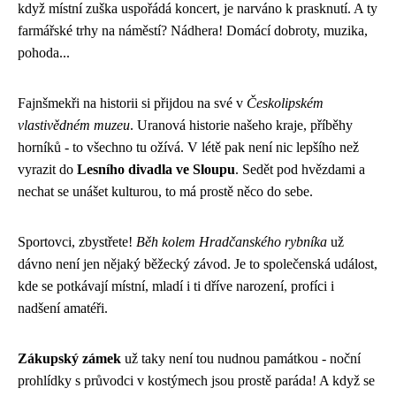
když místní zuška uspořádá koncert, je narváno k prasknutí. A ty
farmářské trhy na náměstí? Nádhera! Domácí dobroty, muzika,
pohoda...
Fajnšmekři na historii si přijdou na své v
Českolipském
vlastivědném muzeu
. Uranová historie našeho kraje, příběhy
horníků - to všechno tu ožívá. V létě pak není nic lepšího než
vyrazit do
Lesního divadla ve Sloupu
. Sedět pod hvězdami a
nechat se unášet kulturou, to má prostě něco do sebe.
Sportovci, zbystřete!
Běh kolem Hradčanského rybníka
už
dávno není jen nějaký běžecký závod. Je to společenská událost,
kde se potkávají místní, mladí i ti dříve narození, profíci i
nadšení amatéři.
Zákupský zámek
už taky není tou nudnou památkou - noční
prohlídky s průvodci v kostýmech jsou prostě paráda! A když se