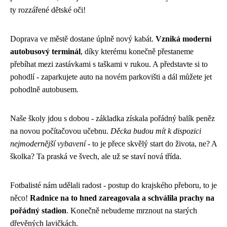
ty rozzářené dětské oči!
Doprava ve městě dostane úplně nový kabát.
Vzniká moderní
autobusový terminál
, díky kterému konečně přestaneme
přebíhat mezi zastávkami s taškami v rukou. A představte si to
pohodlí - zaparkujete auto na novém parkovišti a dál můžete jet
pohodlně autobusem.
Naše školy jdou s dobou - základka získala pořádný balík peněz
na novou počítačovou učebnu.
Děcka budou mít k dispozici
nejmodernější vybavení
- to je přece skvělý start do života, ne? A
školka? Ta praská ve švech, ale už se staví nová třída.
Fotbalisté nám udělali radost - postup do krajského přeboru, to je
něco!
Radnice na to hned zareagovala a schválila prachy na
pořádný stadion
. Konečně nebudeme mrznout na starých
dřevěných lavičkách.