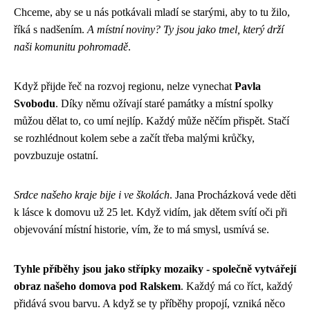
Chceme, aby se u nás potkávali mladí se starými, aby to tu žilo,
říká s nadšením.
A místní noviny? Ty jsou jako tmel, který drží
naši komunitu pohromadě
.
Když přijde řeč na rozvoj regionu, nelze vynechat
Pavla
Svobodu
. Díky němu ožívají staré památky a místní spolky
můžou dělat to, co umí nejlíp. Každý může něčím přispět. Stačí
se rozhlédnout kolem sebe a začít třeba malými krůčky,
povzbuzuje ostatní.
Srdce našeho kraje bije i ve školách
. Jana Procházková vede děti
k lásce k domovu už 25 let. Když vidím, jak dětem svítí oči při
objevování místní historie, vím, že to má smysl, usmívá se.
Tyhle příběhy jsou jako střípky mozaiky - společně vytvářejí
obraz našeho domova pod Ralskem
. Každý má co říct, každý
přidává svou barvu. A když se ty příběhy propojí, vzniká něco