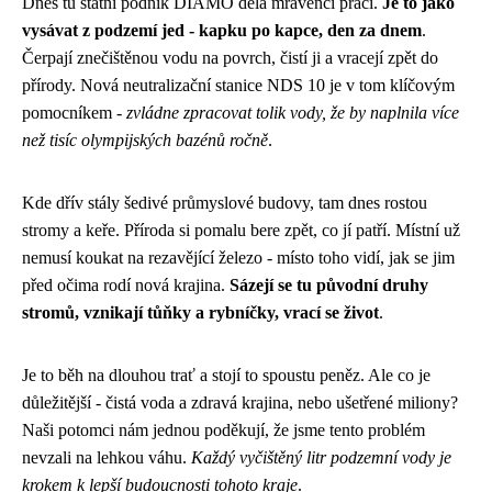
Dnes tu státní podnik DIAMO dělá mravenčí práci.
Je to jako
vysávat z podzemí jed - kapku po kapce, den za dnem
.
Čerpají znečištěnou vodu na povrch, čistí ji a vracejí zpět do
přírody. Nová neutralizační stanice NDS 10 je v tom klíčovým
pomocníkem -
zvládne zpracovat tolik vody, že by naplnila více
než tisíc olympijských bazénů ročně
.
Kde dřív stály šedivé průmyslové budovy, tam dnes rostou
stromy a keře. Příroda si pomalu bere zpět, co jí patří. Místní už
nemusí koukat na rezavějící železo - místo toho vidí, jak se jim
před očima rodí nová krajina.
Sázejí se tu původní druhy
stromů, vznikají tůňky a rybníčky, vrací se život
.
Je to běh na dlouhou trať a stojí to spoustu peněz. Ale co je
důležitější - čistá voda a zdravá krajina, nebo ušetřené miliony?
Naši potomci nám jednou poděkují, že jsme tento problém
nevzali na lehkou váhu.
Každý vyčištěný litr podzemní vody je
krokem k lepší budoucnosti tohoto kraje
.