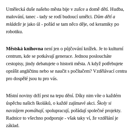
Umělecká duše našeho města bije v zušce a domě dětí. Hudba,
malování, tanec - tady se rodí budoucí umělci.
Dům dětí a
mládeže
je jako úl - pořád se tam něco děje, od keramiky po
robotiku.
Městská knihovna
není jen o půjčování knížek. Je to kulturní
centrum, kde se potkávají generace. Jednou posloucháte
cestopisy, jindy debatujete o historii města. A když potřebujete
oprášit angličtinu nebo se naučit s počítačem? Vzdělávací centra
pro dospělé jsou tu pro vás.
Místní noviny drží prst na tepu dění. Díky nim víte o každém
úspěchu našich školáků, o každé zajímavé akci.
Školy si
navzájem pomáhají
, spolupracují, pořádají společné projekty.
Radnice to všechno podporuje - však taky ví, že vzdělání je
základ.