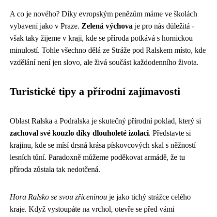
A co je nového? Díky evropským penězům máme ve školách
vybavení jako v Praze.
Zelená výchova
je pro nás důležitá -
však taky žijeme v kraji, kde se příroda potkává s hornickou
minulostí. Tohle všechno dělá ze Stráže pod Ralskem místo, kde
vzdělání není jen slovo, ale živá součást každodenního života.
Turistické tipy a přírodní zajímavosti
Oblast Ralska a Podralska je skutečný přírodní poklad, který si
zachoval své kouzlo díky dlouholeté izolaci
. Představte si
krajinu, kde se mísí drsná krása pískovcových skal s něžností
lesních tůní. Paradoxně můžeme poděkovat armádě, že tu
příroda zůstala tak nedotčená.
Hora Ralsko se svou zříceninou
je jako tichý strážce celého
kraje. Když vystoupáte na vrchol, otevře se před vámi