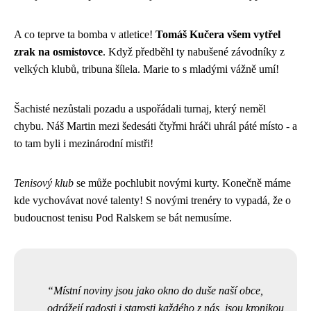
A co teprve ta bomba v atletice!
Tomáš Kučera všem vytřel
zrak na osmistovce
. Když předběhl ty nabušené závodníky z
velkých klubů, tribuna šílela. Marie to s mladými vážně umí!
Šachisté nezůstali pozadu a uspořádali turnaj, který neměl
chybu. Náš Martin mezi šedesáti čtyřmi hráči uhrál páté místo - a
to tam byli i mezinárodní mistři!
Tenisový klub
se může pochlubit novými kurty. Konečně máme
kde vychovávat nové talenty! S novými trenéry to vypadá, že o
budoucnost tenisu Pod Ralskem se bát nemusíme.
Místní noviny jsou jako okno do duše naší obce,
odrážejí radosti i starosti každého z nás, jsou kronikou