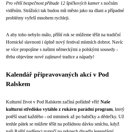
Pro větší bezpečnost přibude 12 špičkových kamer
s nočním
viděním. Strážníci tak budou mít město jako na dlani a případné
problémy vyřeší mnohem rychleji.
A aby toho nebylo málo, příští rok se můžeme těšit na tradiční
Hornické slavnosti i úplně nový festival místních dobrot. Navíc
se více propojíme s našimi německými a polskými sousedy -
třeba objevíme nové zajímavé tradice a nápady!
Kalendář připravovaných akcí v Pod
Ralskem
Kulturní život v Pod Ralskem začíná pořádně vřít!
Naše
kulturní středisko vytáhlo z rukávu parádní program
, který
potěší snad každého - od miminek až po babičky a dědečky. Už
tenhle pátek se můžete těšit na pořádnou dávku smíchu, když
naši Ralští nadšenci roztočí na prknech divadla legendární