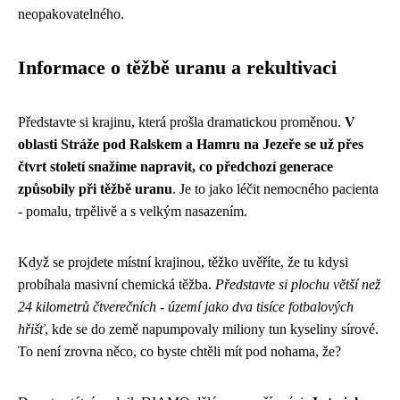
neopakovatelného.
Informace o těžbě uranu a rekultivaci
Představte si krajinu, která prošla dramatickou proměnou.
V
oblasti Stráže pod Ralskem a Hamru na Jezeře se už přes
čtvrt století snažíme napravit, co předchozí generace
způsobily při těžbě uranu
. Je to jako léčit nemocného pacienta
- pomalu, trpělivě a s velkým nasazením.
Když se projdete místní krajinou, těžko uvěříte, že tu kdysi
probíhala masivní chemická těžba.
Představte si plochu větší než
24 kilometrů čtverečních - území jako dva tisíce fotbalových
hřišť
, kde se do země napumpovaly miliony tun kyseliny sírové.
To není zrovna něco, co byste chtěli mít pod nohama, že?