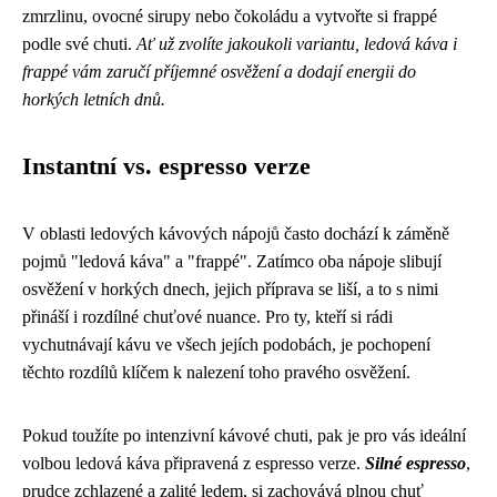
zmrzlinu, ovocné sirupy nebo čokoládu a vytvořte si frappé
podle své chuti.
Ať už zvolíte jakoukoli variantu, ledová káva i
frappé vám zaručí příjemné osvěžení a dodají energii do
horkých letních dnů.
Instantní vs. espresso verze
V oblasti ledových kávových nápojů často dochází k záměně
pojmů "ledová káva" a "frappé". Zatímco oba nápoje slibují
osvěžení v horkých dnech, jejich příprava se liší, a to s nimi
přináší i rozdílné chuťové nuance. Pro ty, kteří si rádi
vychutnávají kávu ve všech jejích podobách, je pochopení
těchto rozdílů klíčem k nalezení toho pravého osvěžení.
Pokud toužíte po intenzivní kávové chuti, pak je pro vás ideální
volbou ledová káva připravená z espresso verze.
Silné espresso
,
prudce zchlazené a zalité ledem, si zachovává plnou chuť