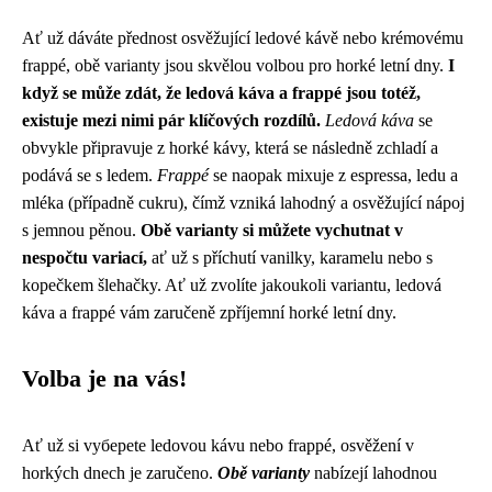
Ať už dáváte přednost osvěžující ledové kávě nebo krémovému
frappé, obě varianty jsou skvělou volbou pro horké letní dny.
I
když se může zdát, že ledová káva a frappé jsou totéž,
existuje mezi nimi pár klíčových rozdílů.
Ledová káva
se
obvykle připravuje z horké kávy, která se následně zchladí a
podává se s ledem.
Frappé
se naopak mixuje z espressa, ledu a
mléka (případně cukru), čímž vzniká lahodný a osvěžující nápoj
s jemnou pěnou.
Obě varianty si můžete vychutnat v
nespočtu variací,
ať už s příchutí vanilky, karamelu nebo s
kopečkem šlehačky. Ať už zvolíte jakoukoli variantu, ledová
káva a frappé vám zaručeně zpříjemní horké letní dny.
Volba je na vás!
Ať už si vyбереte ledovou kávu nebo frappé, osvěžení v
horkých dnech je zaručeno.
Obě varianty
nabízejí lahodnou