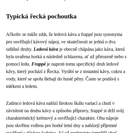
Typická řecká pochoutka
Ačkoliv se může zdát, že ledová káva a frappé jsou synonyma
pro osvěžující kávový nápoj, ve skutečnosti se jedná o dva
odlišné druhy.
Ledová káva
je obecně chápána jako káva, která
byla uvařena horká a následně zchlazena, ať už přirozeně nebo s
pomocí ledu.
Frappé
je naproti tomu specifický druh ledové
kávy, který pochází z Řecka. Vyrábí se z instantní kávy, cukru a
vody, které se spolu šlehají do husté pěny. Často se podává s
mlékem a ledem.
Zatímco ledová káva nabízí širokou škálu variací a chutí v
závislosti na druhu kávy a způsobu přípravy, frappé si drží svůj
charakteristický krémový a osvěžující charakter. Oba nápoje
jsou skvělou volbou pro horké letní dny a nabízejí příjemné
osvěžení s dávkou kofeinu. Ať už preferujete jemnější chuť