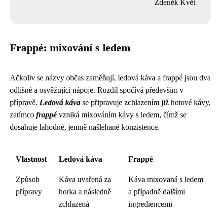
Zdeněk Květ
Frappé: mixování s ledem
Ačkoliv se názvy občas zaměňují, ledová káva a frappé jsou dva
odlišné a osvěžující nápoje. Rozdíl spočívá především v
přípravě.
Ledová káva
se připravuje zchlazením již hotové kávy,
zatímco
frappé
vzniká mixováním kávy s ledem, čímž se
dosahuje lahodné, jemně našlehané konzistence.
Vlastnost
Ledová káva
Frappé
Způsob
Káva uvařená za
Káva mixovaná s ledem
přípravy
horka a následně
a případně dalšími
zchlazená
ingrediencemi