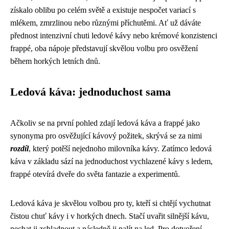
získalo oblibu po celém světě a existuje nespočet variací s
mlékem, zmrzlinou nebo různými příchutěmi. Ať už dáváte
přednost intenzivní chuti ledové kávy nebo krémové konzistenci
frappé, oba nápoje představují skvělou volbu pro osvěžení
během horkých letních dnů.
Ledová káva: jednoduchost sama
Ačkoliv se na první pohled zdají ledová káva a frappé jako
synonyma pro osvěžující kávový požitek, skrývá se za nimi
rozdíl
, který potěší nejednoho milovníka kávy. Zatímco ledová
káva v základu sází na jednoduchost vychlazené kávy s ledem,
frappé otevírá dveře do světa fantazie a experimentů.
Ledová káva je skvělou volbou pro ty, kteří si chtějí vychutnat
čistou chuť kávy i v horkých dnech. Stačí uvařit silnější kávu,
nechat ji zchladnout a následně ji nalít na led. Pro dotvoření