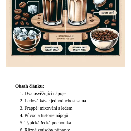
Obsah článku:
Dva osvěžující nápoje
Ledová káva: jednoduchost sama
Frappé: mixování s ledem
Původ a historie nápojů
Typická řecká pochoutka
Různé způsoby přípravy