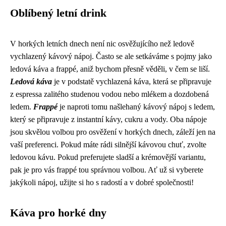
Oblíbený letní drink
V horkých letních dnech není nic osvěžujícího než ledově
vychlazený kávový nápoj. Často se ale setkáváme s pojmy jako
ledová káva a frappé, aniž bychom přesně věděli, v čem se liší.
Ledová káva
je v podstatě vychlazená káva, která se připravuje
z espressa zalitého studenou vodou nebo mlékem a dozdobená
ledem.
Frappé
je naproti tomu našlehaný kávový nápoj s ledem,
který se připravuje z instantní kávy, cukru a vody. Oba nápoje
jsou skvělou volbou pro osvěžení v horkých dnech, záleží jen na
vaší preferenci. Pokud máte rádi silnější kávovou chuť, zvolte
ledovou kávu. Pokud preferujete sladší a krémovější variantu,
pak je pro vás frappé tou správnou volbou. Ať už si vyberete
jakýkoli nápoj, užijte si ho s radostí a v dobré společnosti!
Káva pro horké dny