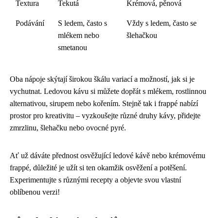
Textura
Tekutá
Krémová, pěnová
Podávání
S ledem, často s
Vždy s ledem, často se
mlékem nebo
šlehačkou
smetanou
Oba nápoje skýtají širokou škálu variací a možností, jak si je
vychutnat. Ledovou kávu si můžete dopřát s mlékem, rostlinnou
alternativou, sirupem nebo kořením. Stejně tak i frappé nabízí
prostor pro kreativitu – vyzkoušejte různé druhy kávy, přidejte
zmrzlinu, šlehačku nebo ovocné pyré.
Ať už dáváte přednost osvěžující ledové kávě nebo krémovému
frappé, důležité je užít si ten okamžik osvěžení a potěšení.
Experimentujte s různými recepty a objevte svou vlastní
oblíbenou verzi!