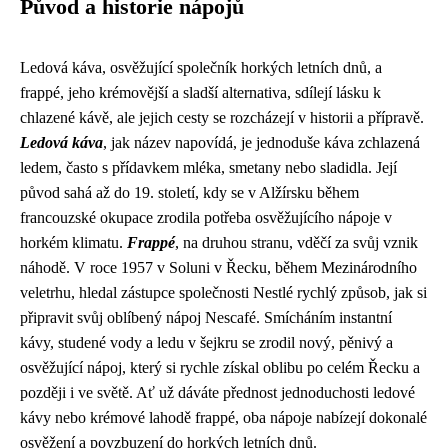
Původ a historie nápojů
Ledová káva, osvěžující společník horkých letních dnů, a
frappé, jeho krémovější a sladší alternativa, sdílejí lásku k
chlazené kávě, ale jejich cesty se rozcházejí v historii a přípravě.
Ledová káva
, jak název napovídá, je jednoduše káva zchlazená
ledem, často s přídavkem mléka, smetany nebo sladidla. Její
původ sahá až do 19. století, kdy se v Alžírsku během
francouzské okupace zrodila potřeba osvěžujícího nápoje v
horkém klimatu.
Frappé
, na druhou stranu, vděčí za svůj vznik
náhodě. V roce 1957 v Soluni v Řecku, během Mezinárodního
veletrhu, hledal zástupce společnosti Nestlé rychlý způsob, jak si
připravit svůj oblíbený nápoj Nescafé. Smícháním instantní
kávy, studené vody a ledu v šejkru se zrodil nový, pěnivý a
osvěžující nápoj, který si rychle získal oblibu po celém Řecku a
později i ve světě. Ať už dáváte přednost jednoduchosti ledové
kávy nebo krémové lahodě frappé, oba nápoje nabízejí dokonalé
osvěžení a povzbuzení do horkých letních dnů.