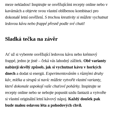
meze nekladou! Inspirujte se osvěžujícími recepty online nebo v
kavárnách a objevte svou vlastní oblíbenou kombinaci pro
dokonalé letní osvěžení.
S trochou kreativity si můžete vychutnat
ledovou kávu nebo frappé přesně podle své chuti!
Sladká tečka na závěr
Ať už si vyberete osvěžující ledovou kávu nebo krémový
frappé, jedno je jisté – čeká vás lahodný zážitek.
Obě varianty
nabízejí skvělý způsob, jak si vychutnat kávu v horkých
dnech
a dodat si energii.
Experimentováním s různými druhy
káv, mléka a sirupů si navíc můžete vytvořit vlastní varianty,
které dokonale uspokojí vaše chuťové pohárky.
Inspirujte se
recepty online nebo se nebojte popustit uzdu fantazii a vytvořte
si vlastní originální letní kávový nápoj.
Každý doušek pak
bude malou oslavou léta a pohodových chvil.