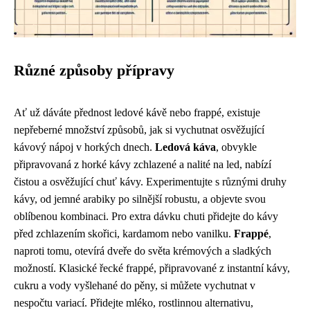
Různé způsoby přípravy
Ať už dáváte přednost ledové kávě nebo frappé, existuje
nepřeberné množství způsobů, jak si vychutnat osvěžující
kávový nápoj v horkých dnech.
Ledová káva
, obvykle
připravovaná z horké kávy zchlazené a nalité na led, nabízí
čistou a osvěžující chuť kávy. Experimentujte s různými druhy
kávy, od jemné arabiky po silnější robustu, a objevte svou
oblíbenou kombinaci. Pro extra dávku chuti přidejte do kávy
před zchlazením skořici, kardamom nebo vanilku.
Frappé
,
naproti tomu, otevírá dveře do světa krémových a sladkých
možností. Klasické řecké frappé, připravované z instantní kávy,
cukru a vody vyšlehané do pěny, si můžete vychutnat v
nespočtu variací. Přidejte mléko, rostlinnou alternativu,