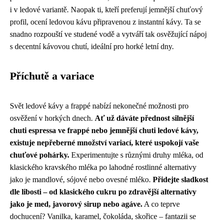
i v ledové variantě. Naopak ti, kteří preferují jemnější chuťový
profil, ocení ledovou kávu připravenou z instantní kávy. Ta se
snadno rozpouští ve studené vodě a vytváří tak osvěžující nápoj
s decentní kávovou chutí, ideální pro horké letní dny.
Příchutě a variace
Svět ledové kávy a frappé nabízí nekonečné možnosti pro
osvěžení v horkých dnech.
Ať už dáváte přednost silnější
chuti espressa ve frappé nebo jemnější chuti ledové kávy,
existuje nepřeberné množství variací, které uspokojí vaše
chuťové pohárky.
Experimentujte s různými druhy mléka, od
klasického kravského mléka po lahodné rostlinné alternativy
jako je mandlové, sójové nebo ovesné mléko.
Přidejte sladkost
dle libosti – od klasického cukru po zdravější alternativy
jako je med, javorový sirup nebo agáve.
A co teprve
dochucení? Vanilka, karamel, čokoláda, skořice – fantazii se