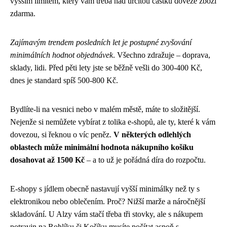
vyšším limitem, který vám třeba nad určitou částku doveze zboží
zdarma.
Zajímavým trendem posledních let je postupné zvyšování
minimálních hodnot objednávek
. Všechno zdražuje – doprava,
sklady, lidi. Před pěti lety jste se běžně vešli do 300-400 Kč,
dnes je standard spíš 500-800 Kč.
Bydlíte-li na vesnici nebo v malém městě, máte to složitější.
Nejenže si nemůžete vybírat z tolika e-shopů, ale ty, které k vám
dovezou, si řeknou o víc peněz.
V některých odlehlých
oblastech může minimální hodnota nákupního košíku
dosahovat až 1500 Kč
– a to už je pořádná díra do rozpočtu.
E-shopy s jídlem obecně nastavují vyšší minimálky než ty s
elektronikou nebo oblečením. Proč? Nižší marže a náročnější
skladování. U Alzy vám stačí třeba tři stovky, ale s nákupem
potravin na Rohlíku či Košíku musíte počítat aspoň s