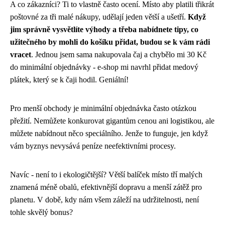
A co zákazníci? Ti to vlastně často ocení. Místo aby platili třikrát
poštovné za tři malé nákupy, udělají jeden větší a ušetří.
Když
jim správně vysvětlíte výhody a třeba nabídnete tipy, co
užitečného by mohli do košíku přidat, budou se k vám rádi
vracet
. Jednou jsem sama nakupovala čaj a chybělo mi 30 Kč
do minimální objednávky - e-shop mi navrhl přidat medový
plátek, který se k čaji hodil. Geniální!
Pro menší obchody je minimální objednávka často otázkou
přežití. Nemůžete konkurovat gigantům cenou ani logistikou, ale
můžete nabídnout něco speciálního. Jenže to funguje, jen když
vám byznys nevysává peníze neefektivními procesy.
Navíc - není to i ekologičtější? Větší balíček místo tří malých
znamená méně obalů, efektivnější dopravu a menší zátěž pro
planetu. V době, kdy nám všem záleží na udržitelnosti, není
tohle skvělý bonus?