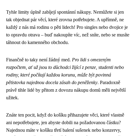
Tyhle limity úplně zabíjejí spontánní nákupy. Nemůžete si jen
tak objednat pár věcí, které zrovna potřebujete. A upřímně, ne
každý z nás má rodinu o pěti lidech! Pro singles nebo dvojice je
to opravdu otrava – buď nakoupíte víc, než sníte, nebo se musíte
táhnout do kamenného obchodu.
Finančně to taky není žádný med.
Pro lidi s omezeným
rozpočtem, ať už jsou to důchodci žijící z penze, studenti nebo
rodiny, které počítají každou korunu, může být povinná
pětistovka najednou docela zásah do peněženky
. Paradoxně
právě tihle lidé by přitom z dovozu nákupu domů měli největší
užitek.
Znáte ten pocit, když do košíku přihazujete věci, které vlastně
ani nepotřebujete, jen abyste dobili na požadovanou částku?
Najednou máte v košíku třetí balení sušenek nebo konzervy,