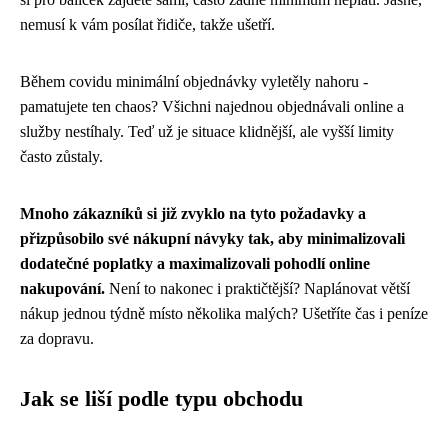
nemusí k vám posílat řidiče, takže ušetří.
Během covidu minimální objednávky vyletěly nahoru -
pamatujete ten chaos? Všichni najednou objednávali online a
služby nestíhaly. Teď už je situace klidnější, ale vyšší limity
často zůstaly.
Mnoho zákazníků si již zvyklo na tyto požadavky a
přizpůsobilo své nákupní návyky tak, aby minimalizovali
dodatečné poplatky a maximalizovali pohodlí online
nakupování.
Není to nakonec i praktičtější? Naplánovat větší
nákup jednou týdně místo několika malých? Ušetříte čas i peníze
za dopravu.
Jak se liší podle typu obchodu