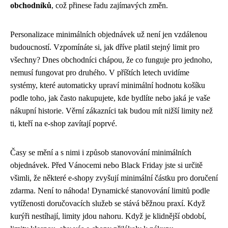
obchodníků
, což přinese řadu zajímavých změn.
Personalizace minimálních objednávek už není jen vzdálenou
budoucností. Vzpomínáte si, jak dříve platil stejný limit pro
všechny? Dnes obchodníci chápou, že co funguje pro jednoho,
nemusí fungovat pro druhého. V příštích letech uvidíme
systémy, které automaticky upraví minimální hodnotu košíku
podle toho, jak často nakupujete, kde bydlíte nebo jaká je vaše
nákupní historie. Věrní zákazníci tak budou mít nižší limity než
ti, kteří na e-shop zavítají poprvé.
Časy se mění a s nimi i způsob stanovování minimálních
objednávek. Před Vánocemi nebo Black Friday jste si určitě
všimli, že některé e-shopy zvyšují minimální částku pro doručení
zdarma. Není to náhoda! Dynamické stanovování limitů podle
vytíženosti doručovacích služeb se stává běžnou praxí. Když
kurýři nestíhají, limity jdou nahoru. Když je klidnější období,