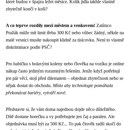
které budou v špajzu ležet měsíce. Kolik jídla takhle vlastně
zbytečně končí v koši?
A co teprve rozdíly mezi městem a venkovem!
Zatímco
Pražák může mít limit třeba 300 Kč nebo vůbec žádný, někde na
malé vesnici musíte nakoupit klidně za tisícovku. Není to vlastně
diskriminace podle PSČ?
Pro babičku s bolavými koleny nebo člověka na vozíku je online
nákup často jediným rozumným řešením. Jenže když potřebují
jen pár věcí, stojí před dilematem – objednat zbytečnosti nebo se
nějak dostat do obchodu.
Místo aby technologie pomáhala
překonávat bariéry, vytváří nové
.
Představte si, že vám doma najednou dojde něco důležitého.
Dítě dostane horečku a vy potřebujete jen čaj a paralen. Ale
objednávka musí být za 500 Kč... To pak člověk radši skočí do