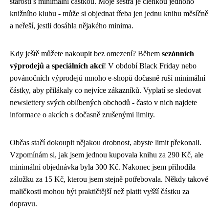
starosti s minimální částkou. Moje sestra je členkou jednoho
knižního klubu - může si objednat třeba jen jednu knihu měsíčně
a neřeší, jestli dosáhla nějakého minima.
Kdy ještě můžete nakoupit bez omezení? Během
sezónních
výprodejů a speciálních akcí
! V období Black Friday nebo
povánočních výprodejů mnoho e-shopů dočasně ruší minimální
částky, aby přilákaly co nejvíce zákazníků. Vyplatí se sledovat
newslettery svých oblíbených obchodů - často v nich najdete
informace o akcích s dočasně zrušenými limity.
Občas stačí dokoupit nějakou drobnost, abyste limit překonali.
Vzpomínám si, jak jsem jednou kupovala knihu za 290 Kč, ale
minimální objednávka byla 300 Kč. Nakonec jsem přihodila
záložku za 15 Kč, kterou jsem stejně potřebovala. Někdy takové
maličkosti mohou být praktičtější než platit vyšší částku za
dopravu.