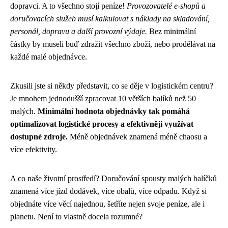
dopravci. A to všechno stojí peníze!
Provozovatelé e-shopů a
doručovacích služeb musí kalkulovat s náklady na skladování,
personál, dopravu a další provozní výdaje.
Bez minimální
částky by museli buď zdražit všechno zboží, nebo prodělávat na
každé malé objednávce.
Zkusili jste si někdy představit, co se děje v logistickém centru?
Je mnohem jednodušší zpracovat 10 větších balíků než 50
malých.
Minimální hodnota objednávky tak pomáhá
optimalizovat logistické procesy a efektivněji využívat
dostupné zdroje.
Méně objednávek znamená méně chaosu a
více efektivity.
A co naše životní prostředí? Doručování spousty malých balíčků
znamená více jízd dodávek, více obalů, více odpadu. Když si
objednáte více věcí najednou, šetříte nejen svoje peníze, ale i
planetu. Není to vlastně docela rozumné?