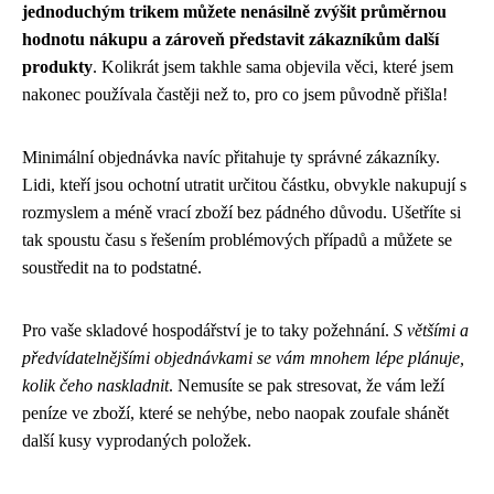
jednoduchým trikem můžete nenásilně zvýšit průměrnou
hodnotu nákupu a zároveň představit zákazníkům další
produkty
. Kolikrát jsem takhle sama objevila věci, které jsem
nakonec používala častěji než to, pro co jsem původně přišla!
Minimální objednávka navíc přitahuje ty správné zákazníky.
Lidi, kteří jsou ochotní utratit určitou částku, obvykle nakupují s
rozmyslem a méně vrací zboží bez pádného důvodu. Ušetříte si
tak spoustu času s řešením problémových případů a můžete se
soustředit na to podstatné.
Pro vaše skladové hospodářství je to taky požehnání.
S většími a
předvídatelnějšími objednávkami se vám mnohem lépe plánuje,
kolik čeho naskladnit
. Nemusíte se pak stresovat, že vám leží
peníze ve zboží, které se nehýbe, nebo naopak zoufale shánět
další kusy vyprodaných položek.