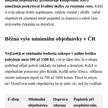
hodnota objednávky představuje kompromis, který
umožňuje poskytovat kvalitní služby za rozumné ceny.
Když
si svůj nákup dobře naplánujete, můžete vlastně i ušetřit - méně
objednávek znamená méně poplatků za dopravu a méně času
stráveného čekáním na doručení.
Běžná výše minimální objednávky v ČR
Nejčastěji se minimální hodnota nákupu v online košíku
pohybuje mezi 500 až 1500 Kč
, což je dáno tím, že e-shopy
potřebují nějak pokrýt náklady na balení a doručení. Když si
objednáváte potraviny přes Rohlík, Košík nebo iTesco, většinou
musíte nakoupit aspoň za 700 až 1000 korun. Dává to smysl,
ne? Doručovat malé objednávky by je stálo víc, než by vydělali.
E-shop
Minimální
Doprava
Poplatek při
objednávka
zdarma
nesplnění min.