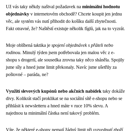
Už vás taky někdy naštval požadavek na
minimální hodnotu
objednávky
v internetovém obchodě? Chcete koupit jen jednu
věc, ale systém vás nutí přihodit do košíku další zbytečnosti.
Fakt otravné, že? Naštěstí existuje několik fíglů, jak na to vyzrát.
Moje oblíbená taktika je
spojení objednávek s přáteli nebo
rodinou
. Minulý týden jsem potřebovala jen malou věc z e-
shopu s drogerií, ale sousedka zrovna taky něco sháněla. Spojily
jsme síly a hned jsme limit překonaly. Navíc jsme ušetřily za
poštovné – paráda, ne?
Využití slevových kupónů nebo akčních nabídek
taky dokáže
divy. Kolikrát stačí proklikat se na sociální sítě e-shopu nebo se
přihlásit k newsletteru a hned máte v ruce 10% slevu. A
najednou ta minimální částka není takový problém.
Víte, že některé e-shopy nemají žádný limit při
vyzvednutí zboží