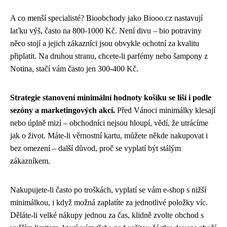
A co menší specialisté? Bioobchody jako Biooo.cz nastavují
laťku výš, často na 800-1000 Kč. Není divu – bio potraviny
něco stojí a jejich zákazníci jsou obvykle ochotní za kvalitu
připlatit. Na druhou stranu, chcete-li parfémy nebo šampony z
Notina, stačí vám často jen 300-400 Kč.
Strategie stanovení minimální hodnoty košíku se liší i podle
sezóny a marketingových akcí.
Před Vánoci minimálky klesají
nebo úplně mizí – obchodníci nejsou hloupí, vědí, že utrácíme
jak o život. Máte-li věrnostní kartu, můžete někde nakupovat i
bez omezení – další důvod, proč se vyplatí být stálým
zákazníkem.
Nakupujete-li často po troškách, vyplatí se vám e-shop s nižší
minimálkou, i když možná zaplatíte za jednotlivé položky víc.
Děláte-li velké nákupy jednou za čas, klidně zvolte obchod s