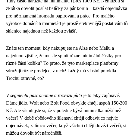
Tady často narazíte na minimálku i přes 1000 Kč. Nemůžou si
zkrátka dovolit posílat balíčky za pár korun – každá objednávka
pro ně znamená hromadu papírování a práce. Pro malého
výrobce domácích marmelád je prostě efektivnější poslat vám tři
sklenice najednou než každou zvlášť.
Znáte ten moment, kdy nakupujete na Alze nebo Mallu a
najednou zjistíte, že musíte splnit různé minimální částky pro
různé části košíku? To proto, že tyto marketplace platformy
sdružují různé prodejce, z nichž každý má vlastní pravidla.
Trochu otravné, co?
V segmentu gastronomie a rozvozu jídla
je to taky zajímavé.
Dáme jídlo, Wolt nebo Bolt Food obvykle chtějí aspoň 150-300
Kč. Ale všimli jste si, že v poledne bývá minimálka nižší než
večer? V době obědového šílenství chtějí odbavit co nejvíc
objednávek, zatímco večer, když všichni chtějí dovézt večeři, si
můžou dovolit být náročnější.