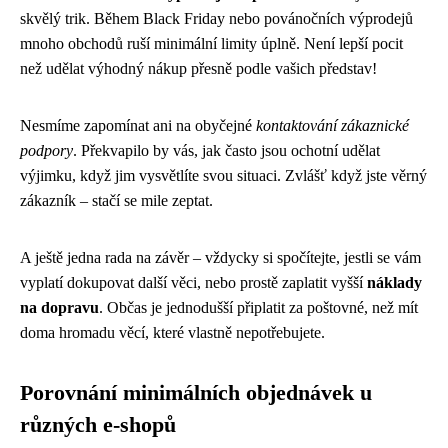
skvělý trik. Během Black Friday nebo povánočních výprodejů
mnoho obchodů ruší minimální limity úplně. Není lepší pocit
než udělat výhodný nákup přesně podle vašich představ!
Nesmíme zapomínat ani na obyčejné
kontaktování zákaznické
podpory
. Překvapilo by vás, jak často jsou ochotní udělat
výjimku, když jim vysvětlíte svou situaci. Zvlášť když jste věrný
zákazník – stačí se mile zeptat.
A ještě jedna rada na závěr – vždycky si spočítejte, jestli se vám
vyplatí dokupovat další věci, nebo prostě zaplatit vyšší
náklady
na dopravu
. Občas je jednodušší připlatit za poštovné, než mít
doma hromadu věcí, které vlastně nepotřebujete.
Porovnání minimálních objednávek u
různých e-shopů