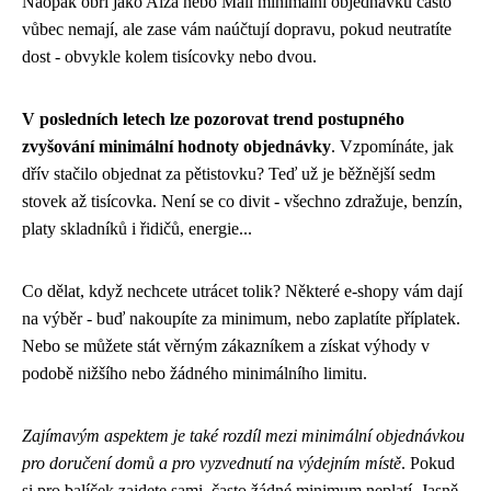
Naopak obři jako Alza nebo Mall minimální objednávku často
vůbec nemají, ale zase vám naúčtují dopravu, pokud neutratíte
dost - obvykle kolem tisícovky nebo dvou.
V posledních letech lze pozorovat trend postupného
zvyšování minimální hodnoty objednávky
. Vzpomínáte, jak
dřív stačilo objednat za pětistovku? Teď už je běžnější sedm
stovek až tisícovka. Není se co divit - všechno zdražuje, benzín,
platy skladníků i řidičů, energie...
Co dělat, když nechcete utrácet tolik? Některé e-shopy vám dají
na výběr - buď nakoupíte za minimum, nebo zaplatíte příplatek.
Nebo se můžete stát věrným zákazníkem a získat výhody v
podobě nižšího nebo žádného minimálního limitu.
Zajímavým aspektem je také rozdíl mezi minimální objednávkou
pro doručení domů a pro vyzvednutí na výdejním místě
. Pokud
si pro balíček zajdete sami, často žádné minimum neplatí. Jasně,