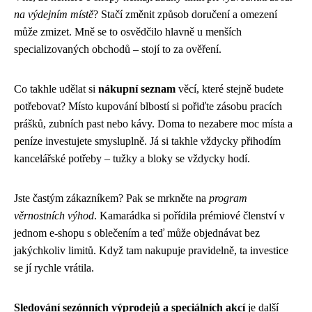
na výdejním místě
? Stačí změnit způsob doručení a omezení
může zmizet. Mně se to osvědčilo hlavně u menších
specializovaných obchodů – stojí to za ověření.
Co takhle udělat si
nákupní seznam
věcí, které stejně budete
potřebovat? Místo kupování blbostí si pořiďte zásobu pracích
prášků, zubních past nebo kávy. Doma to nezabere moc místa a
peníze investujete smysluplně. Já si takhle vždycky přihodím
kancelářské potřeby – tužky a bloky se vždycky hodí.
Jste častým zákazníkem? Pak se mrkněte na
program
věrnostních výhod
. Kamarádka si pořídila prémiové členství v
jednom e-shopu s oblečením a teď může objednávat bez
jakýchkoliv limitů. Když tam nakupuje pravidelně, ta investice
se jí rychle vrátila.
Sledování sezónních výprodejů a speciálních akcí
je další