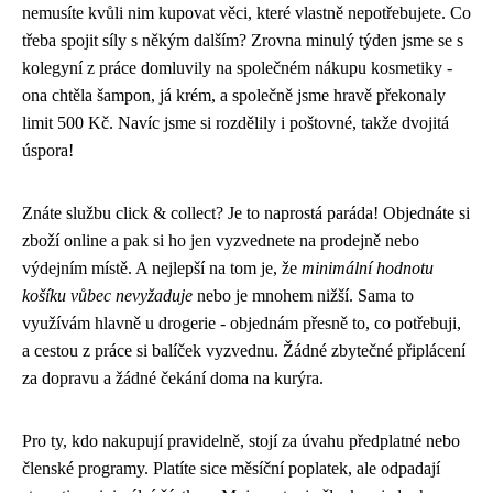
nemusíte kvůli nim kupovat věci, které vlastně nepotřebujete. Co
třeba spojit síly s někým dalším? Zrovna minulý týden jsme se s
kolegyní z práce domluvily na společném nákupu kosmetiky -
ona chtěla šampon, já krém, a společně jsme hravě překonaly
limit 500 Kč. Navíc jsme si rozdělily i poštovné, takže dvojitá
úspora!
Znáte službu click & collect? Je to naprostá paráda! Objednáte si
zboží online a pak si ho jen vyzvednete na prodejně nebo
výdejním místě. A nejlepší na tom je, že
minimální hodnotu
košíku vůbec nevyžaduje
nebo je mnohem nižší. Sama to
využívám hlavně u drogerie - objednám přesně to, co potřebuji,
a cestou z práce si balíček vyzvednu. Žádné zbytečné připlácení
za dopravu a žádné čekání doma na kurýra.
Pro ty, kdo nakupují pravidelně, stojí za úvahu předplatné nebo
členské programy. Platíte sice měsíční poplatek, ale odpadají