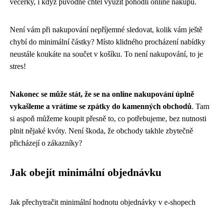
večerky, i když původně chtěl využít pohodlí online nákupu.
Není vám při nakupování nepříjemné sledovat, kolik vám ještě
chybí do minimální částky? Místo klidného procházení nabídky
neustále koukáte na součet v košíku. To není nakupování, to je
stres!
Nakonec se může stát, že se na online nakupování úplně
vykašleme a vrátíme se zpátky do kamenných obchodů
. Tam
si aspoň můžeme koupit přesně to, co potřebujeme, bez nutnosti
plnit nějaké kvóty. Není škoda, že obchody takhle zbytečně
přicházejí o zákazníky?
Jak obejít minimální objednávku
Jak přechytračit minimální hodnotu objednávky v e-shopech