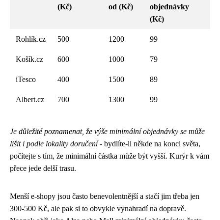
(Kč)
od (Kč)
objednávky
(Kč)
Rohlík.cz
500
1200
99
Košík.cz
600
1000
79
iTesco
400
1500
89
Albert.cz
700
1300
99
Je důležité poznamenat, že výše minimální objednávky se může
lišit i podle lokality doručení
- bydlíte-li někde na konci světa,
počítejte s tím, že minimální částka může být vyšší. Kurýr k vám
přece jede delší trasu.
Menší e-shopy jsou často benevolentnější a stačí jim třeba jen
300-500 Kč, ale pak si to obvykle vynahradí na dopravě.