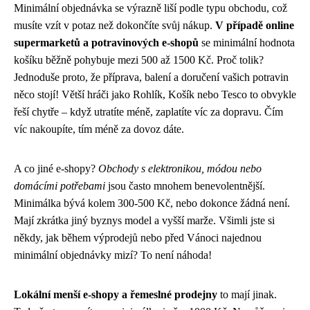
Minimální objednávka se výrazně liší podle typu obchodu, což
musíte vzít v potaz než dokončíte svůj nákup.
V případě online
supermarketů a potravinových e-shopů
se minimální hodnota
košíku běžně pohybuje mezi 500 až 1500 Kč. Proč tolik?
Jednoduše proto, že příprava, balení a doručení vašich potravin
něco stojí! Větší hráči jako Rohlík, Košík nebo Tesco to obvykle
řeší chytře – když utratíte méně, zaplatíte víc za dopravu. Čím
víc nakoupíte, tím méně za dovoz dáte.
A co jiné e-shopy?
Obchody s elektronikou, módou nebo
domácími potřebami
jsou často mnohem benevolentnější.
Minimálka bývá kolem 300-500 Kč, nebo dokonce žádná není.
Mají zkrátka jiný byznys model a vyšší marže. Všimli jste si
někdy, jak během výprodejů nebo před Vánoci najednou
minimální objednávky mizí? To není náhoda!
Lokální menší e-shopy a řemeslné prodejny
to mají jinak.