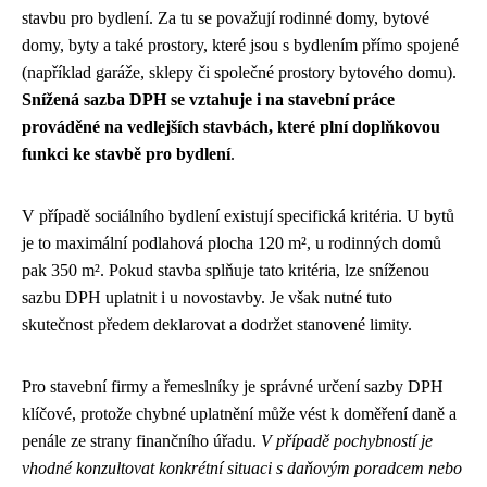
stavbu pro bydlení. Za tu se považují rodinné domy, bytové
domy, byty a také prostory, které jsou s bydlením přímo spojené
(například garáže, sklepy či společné prostory bytového domu).
Snížená sazba DPH se vztahuje i na stavební práce
prováděné na vedlejších stavbách, které plní doplňkovou
funkci ke stavbě pro bydlení
.
V případě sociálního bydlení existují specifická kritéria. U bytů
je to maximální podlahová plocha 120 m², u rodinných domů
pak 350 m². Pokud stavba splňuje tato kritéria, lze sníženou
sazbu DPH uplatnit i u novostavby. Je však nutné tuto
skutečnost předem deklarovat a dodržet stanovené limity.
Pro stavební firmy a řemeslníky je správné určení sazby DPH
klíčové, protože chybné uplatnění může vést k doměření daně a
penále ze strany finančního úřadu.
V případě pochybností je
vhodné konzultovat konkrétní situaci s daňovým poradcem nebo