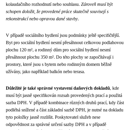
kolaudačního rozhodnutí nebo souhlasu.
Zároveň musí být
schopen doložit, že provedené práce skutečně souvisejí s
rekonstrukcí nebo opravou dané stavby
.
V případě sociálního bydlení jsou podmínky ještě specifičtější.
Byt pro sociální bydlení nesmí přesáhnout celkovou podlahovou
plochu 120 m², a rodinný dům pro sociální bydlení nesmí
přesáhnout plochu 350 m². Do této plochy se započítávají i
prostory, které jsou s bytem nebo rodinným domem běžně
užívány, jako například balkón nebo terasa.
Důležité je také správné vystavení daňových dokladů
, kde
musí být jasně specifikován rozsah provedených prací a použitá
sazba DPH. V případě kombinace různých druhů prací, kdy část
podléhá snížené a část základní sazbě DPH, je nutné na dokladu
tyto položky jasně rozlišit. Poskytovatel služeb nese
odpovědnost za správné určení sazby DPH a v případě