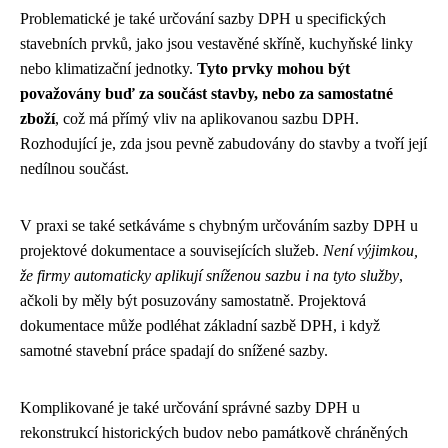
Problematické je také určování sazby DPH u specifických
stavebních prvků, jako jsou vestavěné skříně, kuchyňské linky
nebo klimatizační jednotky.
Tyto prvky mohou být
považovány buď za součást stavby, nebo za samostatné
zboží
, což má přímý vliv na aplikovanou sazbu DPH.
Rozhodující je, zda jsou pevně zabudovány do stavby a tvoří její
nedílnou součást.
V praxi se také setkáváme s chybným určováním sazby DPH u
projektové dokumentace a souvisejících služeb.
Není výjimkou,
že firmy automaticky aplikují sníženou sazbu i na tyto služby
,
ačkoli by měly být posuzovány samostatně. Projektová
dokumentace může podléhat základní sazbě DPH, i když
samotné stavební práce spadají do snížené sazby.
Komplikované je také určování správné sazby DPH u
rekonstrukcí historických budov nebo památkově chráněných