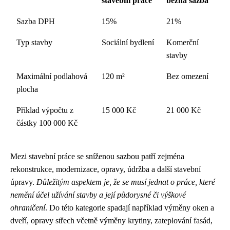
stavební práce
běžná sazba
Sazba DPH
15%
21%
Typ stavby
Sociální bydlení
Komerční
stavby
Maximální podlahová
120 m²
Bez omezení
plocha
Příklad výpočtu z
15 000 Kč
21 000 Kč
částky 100 000 Kč
Mezi stavební práce se sníženou sazbou patří zejména
rekonstrukce, modernizace, opravy, údržba a další stavební
úpravy.
Důležitým aspektem je, že se musí jednat o práce, které
nemění účel užívání stavby a její půdorysné či výškové
ohraničení
. Do této kategorie spadají například výměny oken a
dveří, opravy střech včetně výměny krytiny, zateplování fasád,