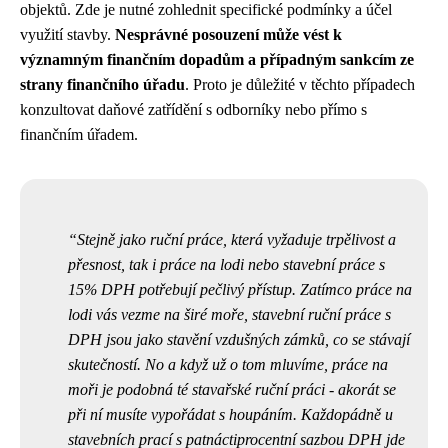
objektů. Zde je nutné zohlednit specifické podmínky a účel
využití stavby.
Nesprávné posouzení může vést k
významným finančním dopadům a případným sankcím ze
strany finančního úřadu
. Proto je důležité v těchto případech
konzultovat daňové zatřídění s odborníky nebo přímo s
finančním úřadem.
Stejně jako
ruční práce
, která vyžaduje trpělivost a
přesnost, tak i práce na lodi nebo stavební práce s
15% DPH potřebují pečlivý přístup. Zatímco
práce na
lodi
vás vezme na širé moře, stavební ruční práce s
DPH jsou jako stavění vzdušných zámků, co se stávají
skutečností. No a když už o tom mluvíme, práce na
moři je podobná té stavařské ruční práci - akorát se
při ní musíte vypořádat s houpáním. Každopádně u
stavebních prací s patnáctiprocentní sazbou DPH jde