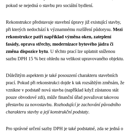
pokud se nejedná o stavbu pro sociální bydlení.
Rekonstrukce představuje stavební úpravy již existující stavby,
při kterých nedochází k významnému rozšíření půdorysu.
Mezi
rekonstrukce patří například výměna oken, zateplení
fasády, oprava střechy, modernizace bytového jádra či
změna dispozice bytu
. U těchto prací lze uplatnit sníženou
sazbu DPH 15 % bez ohledu na velikost upravovaného objektu.
Důležitým aspektem je také posouzení charakteru stavebních
prací. Pokud při rekonstrukci dojde k tak rozsáhlým změnám, že
vznikne v podstatě nová stavba (například když zůstanou stát
pouze obvodové zdi), může finanční úřad považovat takovou
přestavbu za novostavbu.
Rozhodující je zachování původního
charakteru stavby a její konstrukční podstaty
.
Pro správné určení sazby DPH je také podstatné, zda se jedná o