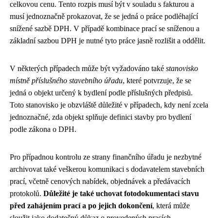
celkovou cenu. Tento rozpis musí být v souladu s fakturou a
musí jednoznačně prokazovat, že se jedná o práce podléhající
snížené sazbě DPH. V případě kombinace prací se sníženou a
základní sazbou DPH je nutné tyto práce jasně rozlišit a oddělit.
V některých případech může být vyžadováno také
stanovisko
místně příslušného stavebního úřadu
, které potvrzuje, že se
jedná o objekt určený k bydlení podle příslušných předpisů.
Toto stanovisko je obzvláště důležité v případech, kdy není zcela
jednoznačné, zda objekt splňuje definici stavby pro bydlení
podle zákona o DPH.
Pro případnou kontrolu ze strany finančního úřadu je nezbytné
archivovat také veškerou komunikaci s dodavatelem stavebních
prací, včetně cenových nabídek, objednávek a předávacích
protokolů.
Důležité je také uchovat fotodokumentaci stavu
před zahájením prací a po jejich dokončení
, která může
sloužit jako dodatečný důkaz o provedených pracích.