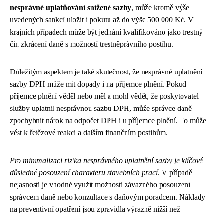
nesprávné uplatňování snížené sazby
, může kromě výše
uvedených sankcí uložit i pokutu až do výše 500 000 Kč. V
krajních případech může být jednání kvalifikováno jako trestný
čin zkrácení daně s možností trestněprávního postihu.
Důležitým aspektem je také skutečnost, že nesprávné uplatnění
sazby DPH může mít dopady i na příjemce plnění. Pokud
příjemce plnění věděl nebo měl a mohl vědět, že poskytovatel
služby uplatnil nesprávnou sazbu DPH, může správce daně
zpochybnit nárok na odpočet DPH i u příjemce plnění. To může
vést k řetězové reakci a dalším finančním postihům.
Pro minimalizaci rizika nesprávného uplatnění sazby je klíčové
důsledné posouzení charakteru stavebních prací
. V případě
nejasností je vhodné využít možnosti závazného posouzení
správcem daně nebo konzultace s daňovým poradcem. Náklady
na preventivní opatření jsou zpravidla výrazně nižší než