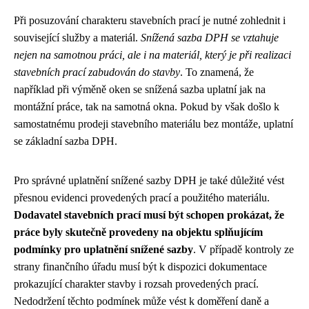
Při posuzování charakteru stavebních prací je nutné zohlednit i
související služby a materiál.
Snížená sazba DPH se vztahuje
nejen na samotnou práci, ale i na materiál, který je při realizaci
stavebních prací zabudován do stavby
. To znamená, že
například při výměně oken se snížená sazba uplatní jak na
montážní práce, tak na samotná okna. Pokud by však došlo k
samostatnému prodeji stavebního materiálu bez montáže, uplatní
se základní sazba DPH.
Pro správné uplatnění snížené sazby DPH je také důležité vést
přesnou evidenci provedených prací a použitého materiálu.
Dodavatel stavebních prací musí být schopen prokázat, že
práce byly skutečně provedeny na objektu splňujícím
podmínky pro uplatnění snížené sazby
. V případě kontroly ze
strany finančního úřadu musí být k dispozici dokumentace
prokazující charakter stavby i rozsah provedených prací.
Nedodržení těchto podmínek může vést k doměření daně a