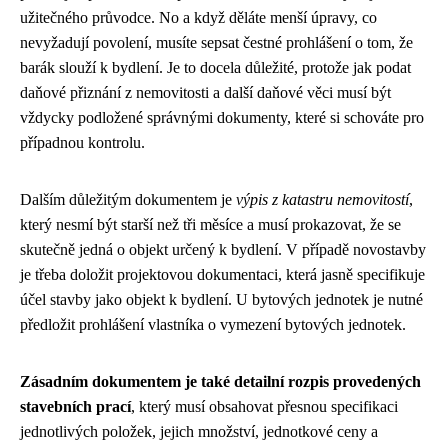
užitečného průvodce
. No a když děláte menší úpravy, co
nevyžadují povolení, musíte sepsat čestné prohlášení o tom, že
barák slouží k bydlení. Je to docela důležité, protože jak podat
daňové přiznání z nemovitosti a další daňové věci musí být
vždycky podložené správnými dokumenty, které si schováte pro
případnou kontrolu.
Dalším důležitým dokumentem je
výpis z katastru nemovitostí
,
který nesmí být starší než tři měsíce a musí prokazovat, že se
skutečně jedná o objekt určený k bydlení. V případě novostavby
je třeba doložit projektovou dokumentaci, která jasně specifikuje
účel stavby jako objekt k bydlení. U bytových jednotek je nutné
předložit prohlášení vlastníka o vymezení bytových jednotek.
Zásadním dokumentem je také detailní rozpis provedených
stavebních prací
, který musí obsahovat přesnou specifikaci
jednotlivých položek, jejich množství, jednotkové ceny a