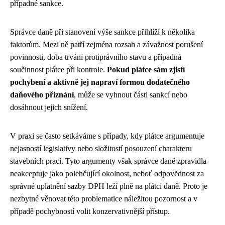
případné sankce.
Správce daně při stanovení výše sankce přihlíží k několika
faktorům. Mezi ně patří zejména rozsah a závažnost porušení
povinnosti, doba trvání protiprávního stavu a případná
součinnost plátce při kontrole.
Pokud plátce sám zjistí
pochybení a aktivně jej napraví formou dodatečného
daňového přiznání
, může se vyhnout části sankcí nebo
dosáhnout jejich snížení.
V praxi se často setkáváme s případy, kdy plátce argumentuje
nejasností legislativy nebo složitostí posouzení charakteru
stavebních prací. Tyto argumenty však správce daně zpravidla
neakceptuje jako polehčující okolnost, neboť odpovědnost za
správné uplatnění sazby DPH leží plně na plátci daně. Proto je
nezbytné věnovat této problematice náležitou pozornost a v
případě pochybností volit konzervativnější přístup.