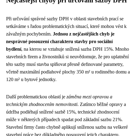
Nejčastější chyby při určování sazby DPH
Při určování správné sazby DPH v oblasti stavebních prací se
setkáváme s řadou problematických situací, které mohou vést k
závažným pochybením.
Jednou z nejčastějších chyb je
nesprávné posouzení charakteru stavby pro sociální
bydlení
, na kterou se vztahuje snížená sazba DPH 15%. Mnoho
stavebních firem a živnostníků si neuvědomuje, že pro uplatnění
této sazby musí stavba splňovat přesně definované parametry,
včetně maximální podlahové plochy 350 m² u rodinného domu a
120 m² u bytové jednotky.
Další problematickou oblastí je
záměna mezi opravou a
technickým zhodnocením nemovitosti
. Zatímco běžné opravy a
údržba podléhají snížené sazbě 15%, technické zhodnocení
může v některých případech spadat pod základní sazbu 21%.
Stavební firmy často chybně aplikují sníženou sazbu na veškeré
stavební práce bez důkladného posouzení jejich charakteru.