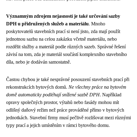
Významným zdrojem nejasností je také určování sazby
DPH u přidružených služeb a materiálu
. Mnoho
poskytovatelů stavebních prací si není jisto, zda mají použít
jednotnou sazbu na celou zakázku včetně materiálu, nebo
rozdělit služby a materiál podle různých sazeb. Správné řešení
závisí na tom, zda je materiál součástí komplexního stavebního
díla, nebo je dodáván samostatně.
Častou chybou je také nesprávné posouzení stavebních prací při
rekonstrukcích bytových domů.
Ne všechny práce na bytovém
domě automaticky podléhají snížené sazbě DPH
. Například
opravy společných prostor, výtahů nebo fasády mohou mít
odlišný daňový režim než práce prováděné přímo v bytových
jednotkách. Stavební firmy musí pečlivě rozlišovat mezi různými
typy prací a jejich umístěním v rámci bytového domu.