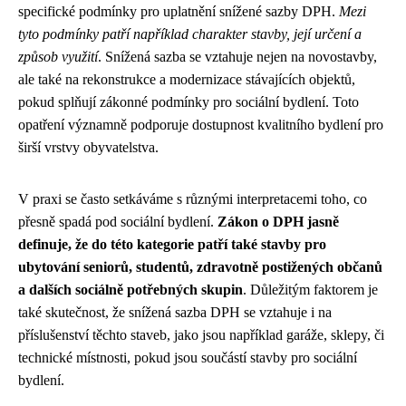
specifické podmínky pro uplatnění snížené sazby DPH.
Mezi
tyto podmínky patří například charakter stavby, její určení a
způsob využití
. Snížená sazba se vztahuje nejen na novostavby,
ale také na rekonstrukce a modernizace stávajících objektů,
pokud splňují zákonné podmínky pro sociální bydlení. Toto
opatření významně podporuje dostupnost kvalitního bydlení pro
širší vrstvy obyvatelstva.
V praxi se často setkáváme s různými interpretacemi toho, co
přesně spadá pod sociální bydlení.
Zákon o DPH jasně
definuje, že do této kategorie patří také stavby pro
ubytování seniorů, studentů, zdravotně postižených občanů
a dalších sociálně potřebných skupin
. Důležitým faktorem je
také skutečnost, že snížená sazba DPH se vztahuje i na
příslušenství těchto staveb, jako jsou například garáže, sklepy, či
technické místnosti, pokud jsou součástí stavby pro sociální
bydlení.