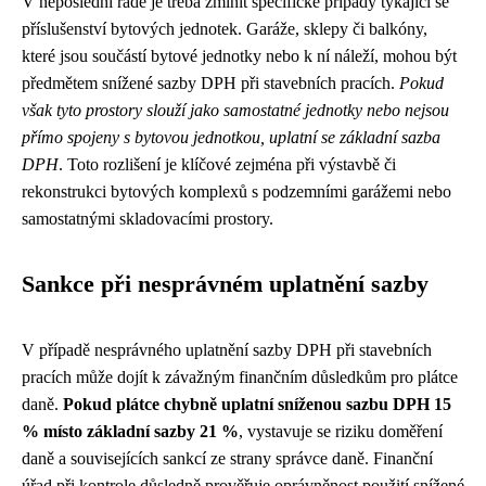
V neposlední řadě je třeba zmínit specifické případy týkající se
příslušenství bytových jednotek. Garáže, sklepy či balkóny,
které jsou součástí bytové jednotky nebo k ní náleží, mohou být
předmětem snížené sazby DPH při stavebních pracích.
Pokud
však tyto prostory slouží jako samostatné jednotky nebo nejsou
přímo spojeny s bytovou jednotkou, uplatní se základní sazba
DPH
. Toto rozlišení je klíčové zejména při výstavbě či
rekonstrukci bytových komplexů s podzemními garážemi nebo
samostatnými skladovacími prostory.
Sankce při nesprávném uplatnění sazby
V případě nesprávného uplatnění sazby DPH při stavebních
pracích může dojít k závažným finančním důsledkům pro plátce
daně.
Pokud plátce chybně uplatní sníženou sazbu DPH 15
% místo základní sazby 21 %
, vystavuje se riziku doměření
daně a souvisejících sankcí ze strany správce daně. Finanční
úřad při kontrole důsledně prověřuje oprávněnost použití snížené