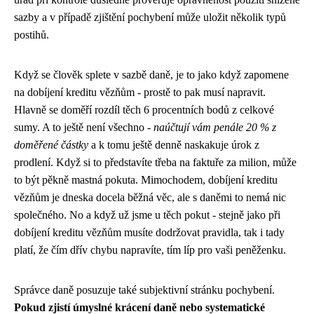
sazby a v případě zjištění pochybení může uložit několik typů
postihů.
Když se člověk splete v sazbě daně, je to jako když zapomene
na dobíjení kreditu vězňům - prostě to pak musí napravit.
Hlavně se doměří rozdíl těch 6 procentních bodů z celkové
sumy. A to ještě není všechno -
naúčtují vám penále 20 % z
doměřené částky
a k tomu ještě denně naskakuje úrok z
prodlení. Když si to představíte třeba na faktuře za milion, může
to být pěkně mastná pokuta. Mimochodem,
dobíjení kreditu
vězňům
je dneska docela běžná věc, ale s daněmi to nemá nic
společného. No a když už jsme u těch pokut - stejně jako při
dobíjení kreditu vězňům musíte dodržovat pravidla, tak i tady
platí, že čím dřív chybu napravíte, tím líp pro vaši peněženku.
Správce daně posuzuje také subjektivní stránku pochybení.
Pokud zjistí úmyslné krácení daně nebo systematické