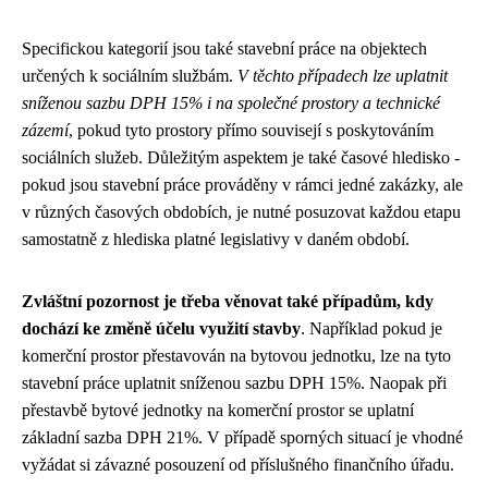
Specifickou kategorií jsou také stavební práce na objektech
určených k sociálním službám.
V těchto případech lze uplatnit
sníženou sazbu DPH 15% i na společné prostory a technické
zázemí
, pokud tyto prostory přímo souvisejí s poskytováním
sociálních služeb. Důležitým aspektem je také časové hledisko -
pokud jsou stavební práce prováděny v rámci jedné zakázky, ale
v různých časových obdobích, je nutné posuzovat každou etapu
samostatně z hlediska platné legislativy v daném období.
Zvláštní pozornost je třeba věnovat také případům, kdy
dochází ke změně účelu využití stavby
. Například pokud je
komerční prostor přestavován na bytovou jednotku, lze na tyto
stavební práce uplatnit sníženou sazbu DPH 15%. Naopak při
přestavbě bytové jednotky na komerční prostor se uplatní
základní sazba DPH 21%. V případě sporných situací je vhodné
vyžádat si závazné posouzení od příslušného finančního úřadu.