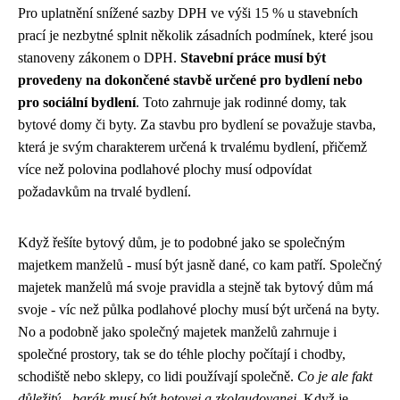
Pro uplatnění snížené sazby DPH ve výši 15 % u stavebních
prací je nezbytné splnit několik zásadních podmínek, které jsou
stanoveny zákonem o DPH.
Stavební práce musí být
provedeny na dokončené stavbě určené pro bydlení nebo
pro sociální bydlení
. Toto zahrnuje jak rodinné domy, tak
bytové domy či byty. Za stavbu pro bydlení se považuje stavba,
která je svým charakterem určená k trvalému bydlení, přičemž
více než polovina podlahové plochy musí odpovídat
požadavkům na trvalé bydlení.
Když řešíte bytový dům, je to podobné jako se společným
majetkem manželů - musí být jasně dané, co kam patří.
Společný
majetek manželů
má svoje pravidla a stejně tak bytový dům má
svoje - víc než půlka podlahové plochy musí být určená na byty.
No a podobně jako společný majetek manželů zahrnuje i
společné prostory, tak se do téhle plochy počítají i chodby,
schodiště nebo sklepy, co lidi používají společně.
Co je ale fakt
důležitý - barák musí být hotovej a zkolaudovanej
. Když je