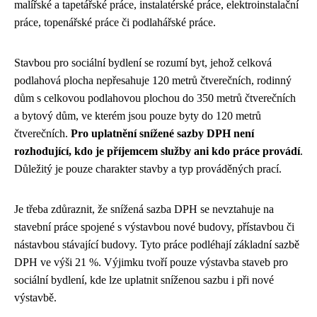
malířské a tapetářské práce, instalatérské práce, elektroinstalační
práce, topenářské práce či podlahářské práce.
Stavbou pro sociální bydlení se rozumí byt, jehož celková
podlahová plocha nepřesahuje 120 metrů čtverečních, rodinný
dům s celkovou podlahovou plochou do 350 metrů čtverečních
a bytový dům, ve kterém jsou pouze byty do 120 metrů
čtverečních.
Pro uplatnění snížené sazby DPH není
rozhodující, kdo je příjemcem služby ani kdo práce provádí
.
Důležitý je pouze charakter stavby a typ prováděných prací.
Je třeba zdůraznit, že snížená sazba DPH se nevztahuje na
stavební práce spojené s výstavbou nové budovy, přístavbou či
nástavbou stávající budovy. Tyto práce podléhají základní sazbě
DPH ve výši 21 %. Výjimku tvoří pouze výstavba staveb pro
sociální bydlení, kde lze uplatnit sníženou sazbu i při nové
výstavbě.