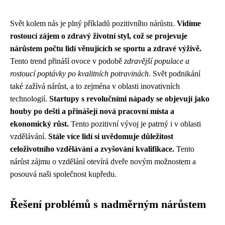
Svět kolem nás je plný příkladů pozitivního nárůstu.
Vidíme
rostoucí zájem o zdravý životní styl, což se projevuje
nárůstem počtu lidí věnujících se sportu a zdravé výživě.
Tento trend přináší ovoce v podobě
zdravější populace a
rostoucí poptávky po kvalitních potravinách
. Svět podnikání
také zažívá nárůst, a to zejména v oblasti inovativních
technologií.
Startupy s revolučními nápady se objevují jako
houby po dešti a přinášejí nová pracovní místa a
ekonomický růst.
Tento pozitivní vývoj je patrný i v oblasti
vzdělávání.
Stále více lidí si uvědomuje důležitost
celoživotního vzdělávání a zvyšování kvalifikace.
Tento
nárůst zájmu o vzdělání otevírá dveře novým možnostem a
posouvá naši společnost kupředu.
Řešení problémů s nadměrným nárůstem