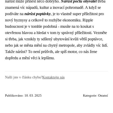
nárůst může přinést něco dobrýho.
Nárůst počtu obyvatel
třeba
znamená víc nápadů, kultur a inovací pohromadě. A když se
podíváte na
nárůst poptávky
, je to vlastně super příležitost pro
nový byznysy a celkově to rozhýbe ekonomiku. Ripple
budoucnost je v tomhle podobná - musíte na to koukat s
otevřenou hlavou a hledat v tom ty správný příležitosti. Vezměte
si třeba, jak vznikly ty sdílený ubytování kvůli větší poptávce,
nebo jak se města mění na chytrý metropole, aby zvládly víc lidí.
Takže nárůst? To není průšvih, ale spíš motor, co nás žene
dopředu a mění věci k lepšímu.
Našli jste v článku chybu?
Kontaktujte nás
Publikováno: 10. 03. 2025
Kategorie:
Ostatní