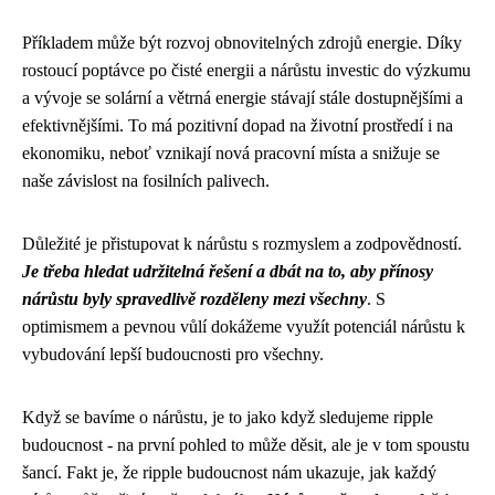
Příkladem může být rozvoj obnovitelných zdrojů energie. Díky
rostoucí poptávce po čisté energii a nárůstu investic do výzkumu
a vývoje se solární a větrná energie stávají stále dostupnějšími a
efektivnějšími. To má pozitivní dopad na životní prostředí i na
ekonomiku, neboť vznikají nová pracovní místa a snižuje se
naše závislost na fosilních palivech.
Důležité je přistupovat k nárůstu s rozmyslem a zodpovědností.
Je třeba hledat udržitelná řešení a dbát na to, aby přínosy
nárůstu byly spravedlivě rozděleny mezi všechny
. S
optimismem a pevnou vůlí dokážeme využít potenciál nárůstu k
vybudování lepší budoucnosti pro všechny.
Když se bavíme o nárůstu, je to jako když sledujeme
ripple
budoucnost
- na první pohled to může děsit, ale je v tom spoustu
šancí. Fakt je, že ripple budoucnost nám ukazuje, jak každý