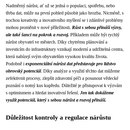
Nadměrný nárůst, ať už se jedná o populaci, spotřebu, nebo
třeba dat, může na první pohled působit jako hrozba. Nicméně, s
trochou kreativity a inovativního myšlení se i zdánlivé problémy
mohou proměnit v nové příležitosti.
Růst s sebou přináší výzvy,
ale také šanci na pokrok a rozvoj.
Příkladem může být rychlý
nárůst obyvatel ve městech. Díky chytrému plánování a
investicím do infrastruktury vznikají moderní a udržitelná centra,
která nabízejí svým obyvatelům vysokou kvalitu života.
Podobně i
exponenciální nárůst dat představuje pro lidstvo
obrovský potenciál
. Díky analýze a využití těchto dat můžeme
zefektivnit procesy, zlepšit zdravotní péči a posunout vědecké
poznání o notný kus kupředu. Důležité je přistupovat k výzvám
s optimismem a hledat inovativní řešení.
Jen tak dokážeme
využít potenciál, který s sebou nárůst a rozvoj přináší.
Důležitost kontroly a regulace nárůstu