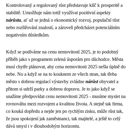
Kontrolovaný a regulovaný růst představuje klíč k prosperitě a
stabilitě. Umožňuje nám totiž využívat pozitivní aspekty
nárůstu
, ať už se jedná o ekonomický rozvoj, populační růst
nebo rozšiřování znalostí, a zároveň předcházet potenciálním
negativním důsledkům.
Když se podíváme na
cenu nemovitostí 2025
, je to podobný
příběh jako s programem zelená úsporám pro důchodce. Města
musí chytře plánovat, aby cena nemovitosti 2025 nešla úplně do
nebe. No a když se na to kouknem ze všech stran, tak třeba
město s dobrou regulací výstavby zvládne
nárůst
obyvatel a
přitom si udrží parky a dobrou dopravu. Je to jako když se
snažíme předpovídat cenu nemovitosti 2025 - musíme myslet na
rovnováhu mezi rozvojem a kvalitou života. A stejně tak firma,
co kouká dopředu a nejde jen po rychlým zisku, může růst tak,
že jsou spokojení jak zaměstnanci, tak majitelé, a ještě to celý
dává smysl i v dlouhodobým horizontu.