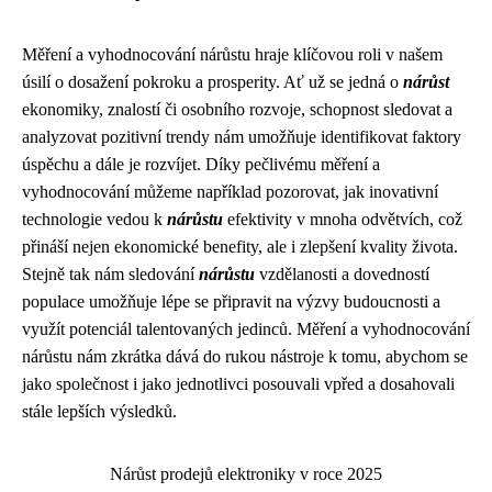
Měření a vyhodnocování nárůstu hraje klíčovou roli v našem
úsilí o dosažení pokroku a prosperity. Ať už se jedná o
nárůst
ekonomiky, znalostí či osobního rozvoje, schopnost sledovat a
analyzovat pozitivní trendy nám umožňuje identifikovat faktory
úspěchu a dále je rozvíjet. Díky pečlivému měření a
vyhodnocování můžeme například pozorovat, jak inovativní
technologie vedou k
nárůstu
efektivity v mnoha odvětvích, což
přináší nejen ekonomické benefity, ale i zlepšení kvality života.
Stejně tak nám sledování
nárůstu
vzdělanosti a dovedností
populace umožňuje lépe se připravit na výzvy budoucnosti a
využít potenciál talentovaných jedinců. Měření a vyhodnocování
nárůstu nám zkrátka dává do rukou nástroje k tomu, abychom se
jako společnost i jako jednotlivci posouvali vpřed a dosahovali
stále lepších výsledků.
Nárůst prodejů elektroniky v roce 2025