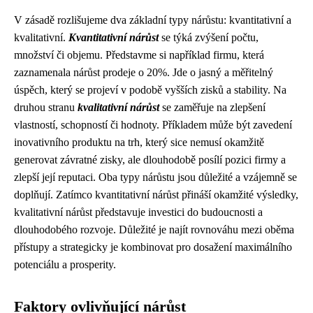
V zásadě rozlišujeme dva základní typy nárůstu: kvantitativní a
kvalitativní.
Kvantitativní nárůst
se týká zvýšení počtu,
množství či objemu. Představme si například firmu, která
zaznamenala nárůst prodeje o 20%. Jde o jasný a měřitelný
úspěch, který se projeví v podobě vyšších zisků a stability. Na
druhou stranu
kvalitativní nárůst
se zaměřuje na zlepšení
vlastností, schopností či hodnoty. Příkladem může být zavedení
inovativního produktu na trh, který sice nemusí okamžitě
generovat závratné zisky, ale dlouhodobě posílí pozici firmy a
zlepší její reputaci. Oba typy nárůstu jsou důležité a vzájemně se
doplňují. Zatímco kvantitativní nárůst přináší okamžité výsledky,
kvalitativní nárůst představuje investici do budoucnosti a
dlouhodobého rozvoje. Důležité je najít rovnováhu mezi oběma
přístupy a strategicky je kombinovat pro dosažení maximálního
potenciálu a prosperity.
Faktory ovlivňující nárůst