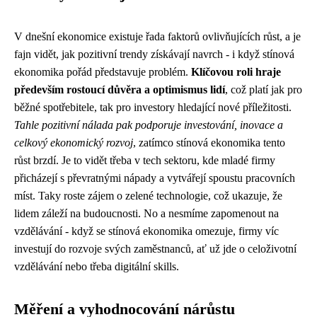
V dnešní ekonomice existuje řada faktorů ovlivňujících růst, a je
fajn vidět, jak pozitivní trendy získávají navrch - i když
stínová
ekonomika
pořád představuje problém.
Klíčovou roli hraje
především rostoucí důvěra a optimismus lidí
, což platí jak pro
běžné spotřebitele, tak pro investory hledající nové příležitosti.
Tahle pozitivní nálada pak podporuje investování, inovace a
celkový ekonomický rozvoj
, zatímco stínová ekonomika tento
růst brzdí. Je to vidět třeba v tech sektoru, kde mladé firmy
přicházejí s převratnými nápady a vytvářejí spoustu pracovních
míst. Taky roste zájem o zelené technologie, což ukazuje, že
lidem záleží na budoucnosti. No a nesmíme zapomenout na
vzdělávání - když se stínová ekonomika omezuje, firmy víc
investují do rozvoje svých zaměstnanců, ať už jde o celoživotní
vzdělávání nebo třeba digitální skills.
Měření a vyhodnocování nárůstu