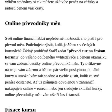
výběru směnárny si tak můžete užít více peněz na zážitky a
radosti během vaší cesty.
Online převodníky měn
Svět online financí nabízí nepřeberné možnosti, a to platí i pro
převod měn. Potřebujete zjistit, kolik je
59 eur
v českých
korunách? Žádný problém! Stačí zadat "
převod eur na českou
korunu
" do vašeho oblíbeného vyhledávače a během okamžiku
se vám zobrazí desítky online převodníků měn. Tyto šikovné
nástroje vám
zdarma
a během pár vteřin poskytnou aktuální
kurzy a umožní vám tak snadno a rychle zjistit, kolik za své
peníze dostanete. Ať už plánujete dovolenou v zahraničí,
nakupujete online v eurech, nebo jen sledujete aktuální kurzy,
online převodníky měn vám ušetří čas i starosti.
Fixace kurzu