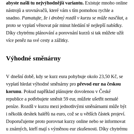
abyste našli tu nejvýhodnější variantu.
Existuje mnoho online
nástrojů a srovnávačů, které vám s tím pomohou rychle a
snadno.
Pamatujte, že i drobný rozdíl v kurzu se může nasčítat,
a
proto se vyplatí věnovat pár minut hledání té nejlepší nabídky.
Díky chytrému plánování a porovnání kurzů si tak můžete užít
více peněz na své cesty a zážitky.
Výhodné směnárny
V dnešní době, kdy se kurz eura pohybuje okolo 23,50 Kč, se
vyplatí hledat výhodné směnárny pro
převod eur na českou
korunu
. Pokud například plánujete dovolenou v České
republice a potřebujete směnit 59 eur, můžete ušetřit nemalé
peníze. Rozdíl v kurzu mezi jednotlivými směnárnami může být
i několik desítek haléřů na euro, což se u větších částek projeví.
Doporučujeme proto porovnat kurzy online nebo se informovat
u známých, kteří mají s výměnou eur zkušenosti. Díky chytrému