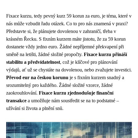
Fixace kurzu, tedy pevný kurz 59 korun za euro, je téma, které v
nás může vzbudit řadu otázek. Co to pro nás znamená v praxi?
Představte si, že plánujete dovolenou v zahraničí, třeba v
krásném Řecku. S fixním kurzem máte jistotu, že za 59 korun
dostanete vždy jedno euro. Žádné nepříjemné překvapení při
směně na letišti, žádné složité propočty.
Fixace kurzu přináší
stabilitu a předvídatelnost
, což je klíčové pro plánování
výdajů, ať už se chystáte na dovolenou, nebo zvažujete investici.
Převod eur na českou korunu
je s fixním kurzem snadný a
srozumitelný pro každého. Žádné složité vzorce, žádné
zaokrouhlování.
Fixace kurzu zjednodušuje finanční
transakce
a umožňuje nám soustředit se na to podstatné –
užívání si života a plnění snů.