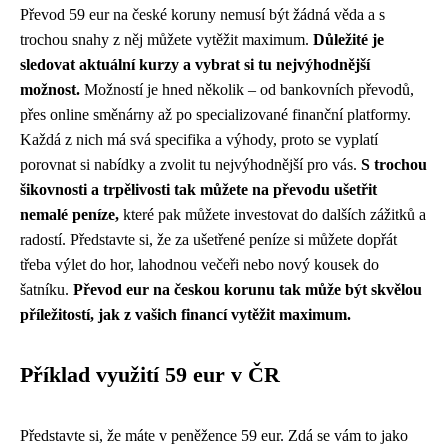
Převod 59 eur na české koruny nemusí být žádná věda a s
trochou snahy z něj můžete vytěžit maximum.
Důležité je
sledovat aktuální kurzy a vybrat si tu nejvýhodnější
možnost.
Možností je hned několik – od bankovních převodů,
přes online směnárny až po specializované finanční platformy.
Každá z nich má svá specifika a výhody, proto se vyplatí
porovnat si nabídky a zvolit tu nejvýhodnější pro vás.
S trochou
šikovnosti a trpělivosti tak můžete na převodu ušetřit
nemalé peníze,
které pak můžete investovat do dalších zážitků a
radostí. Představte si, že za ušetřené peníze si můžete dopřát
třeba výlet do hor, lahodnou večeři nebo nový kousek do
šatníku.
Převod eur na českou korunu tak může být skvělou
příležitostí, jak z vašich financí vytěžit maximum.
Příklad využití 59 eur v ČR
Představte si, že máte v peněžence 59 eur. Zdá se vám to jako