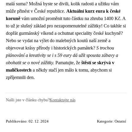
malá suma? Možná byste se divili, kolik radosti a užitku vám
může přinést v České republice.
Aktuální kurz eura k české
koruně
vám umožní proměnit tuto částku na zhruba 1400 Kč. A
to už je slušný základ pro nezapomenutelné zážitky! Co takhle si
dopřát gurmánský víkend a ochutnat speciality české kuchyně?
Nebo se vydat na výlet do malebných koutů naší země a
objevovat krásy přírody i historických památek?
S trochou
plánování a kreativity se i s 59 eury dá užít spousta zábavy a
obohatit se o nové zážitky.
Pamatujte, že
štěstí se skrývá v
maličkostech
a někdy stačí jen málo k tomu, abychom si
zpříjemnili den.
Našli jste v článku chybu?
Kontaktujte nás
Publikováno: 02. 12. 2024
Kategorie:
Ostatní