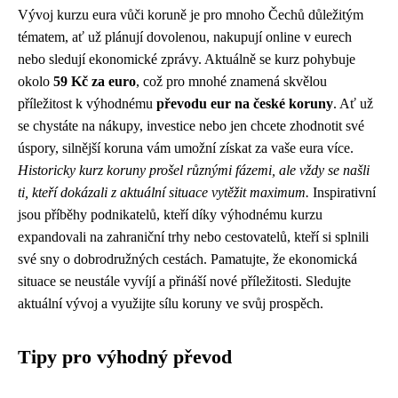
Vývoj kurzu eura vůči koruně je pro mnoho Čechů důležitým
tématem, ať už plánují dovolenou, nakupují online v eurech
nebo sledují ekonomické zprávy. Aktuálně se kurz pohybuje
okolo
59 Kč za euro
, což pro mnohé znamená skvělou
příležitost k výhodnému
převodu eur na české koruny
. Ať už
se chystáte na nákupy, investice nebo jen chcete zhodnotit své
úspory, silnější koruna vám umožní získat za vaše eura více.
Historicky kurz koruny prošel různými fázemi, ale vždy se našli
ti, kteří dokázali z aktuální situace vytěžit maximum.
Inspirativní
jsou příběhy podnikatelů, kteří díky výhodnému kurzu
expandovali na zahraniční trhy nebo cestovatelů, kteří si splnili
své sny o dobrodružných cestách. Pamatujte, že ekonomická
situace se neustále vyvíjí a přináší nové příležitosti. Sledujte
aktuální vývoj a využijte sílu koruny ve svůj prospěch.
Tipy pro výhodný převod