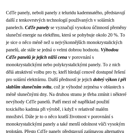
CdTe panely, neboli panely z teluridu kademnatého, představují
další z tenkovrstvých technologií používaných v solárních
panelech.
CdTe panely
se vyznačují vysokou účinností přeměny
sluneční energie na elektřinu, která se pohybuje okolo 20 %. To
je sice o něco méně než u nejvýkonnějších monokrystalických
panelů, ale stále se jedná o velmi dobrou hodnotu.
Výhodou
CdTe panelů je jejich nižší cena
v porovnání s
monokrystalickými nebo polykrystalickými panely. To z nich
dělá atraktivní volbu pro ty, kteří hledají cenově dostupné řešení
pro solární elektrárnu. Další předností je jejich
dobrý výkon i při
slabším slunečním svitu
, což je výhodné zejména v oblastech s
méně slunečnými dny. Na druhou stranu je třeba zmínit i některé
nevýhody CdTe panelů. Patří mezi ně například použití
toxického kadmia při výrobě, i když v relativně malém
množství. Dále je to o něco kratší životnost v porovnání s
monokrystalickými panely a také menší odolnost vůči vysokým
teplotám. Přesto CdTe panely představují zajímavou alternativu