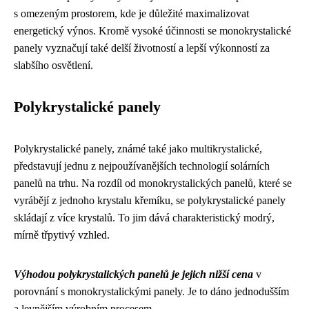
s omezeným prostorem, kde je důležité maximalizovat
energetický výnos. Kromě vysoké účinnosti se monokrystalické
panely vyznačují také delší životností a lepší výkonností za
slabšího osvětlení.
Polykrystalické panely
Polykrystalické panely, známé také jako multikrystalické,
představují jednu z nejpoužívanějších technologií solárních
panelů na trhu. Na rozdíl od monokrystalických panelů, které se
vyrábějí z jednoho krystalu křemíku, se polykrystalické panely
skládají z více krystalů. To jim dává charakteristický modrý,
mírně třpytivý vzhled.
Výhodou polykrystalických panelů je jejich nižší cena
v
porovnání s monokrystalickými panely. Je to dáno jednodušším
a levnějším výrobním procesem.