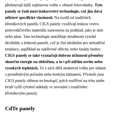
představují další zajímavou volbu v oblasti fotovoltaiky.
Tyto
panely se řadí mezi tenkovrstvé technologie, což jim dává
některé specifické vlastnosti.
Na rozdíl od tradičních
křemíkových panelů, CIGS panely využívají tenkou vrstvu
polovodičového materiálu nanesenou na podklad, jako je sklo
nebo plast. Tato technologie umožňuje dosáhnout vysoké
flexibility a lehkosti panelů, což je činí ideálními pro netradiční
instalace, například na zakřivené střechy nebo fasády budov.
CIGS panely se také vyznačují dobrou účinností přeměny
sluneční energie na elektřinu, a to i při nižším osvitu nebo
vysokých teplotách.
To z nich dělá atraktivní volbu pro oblasti
s proměnlivým počasím nebo horkým klimatem.
Přestože jsou
CIGS panely slibnou technologií, jejich rozšíření na trhu zatím
brzdí vyšší výrobní náklady ve srovnání s tradičními
křemíkovými panely.
CdTe panely