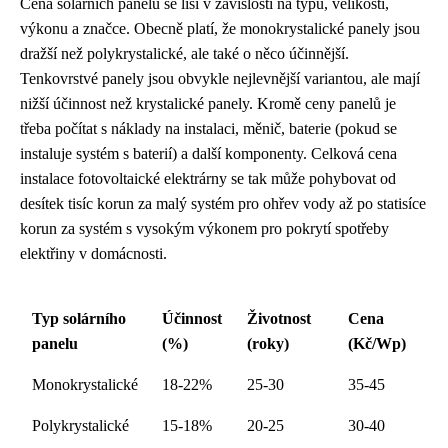
Cena solárních panelů se liší v závislosti na typu, velikosti,
výkonu a značce. Obecně platí, že monokrystalické panely jsou
dražší než polykrystalické, ale také o něco účinnější.
Tenkovrstvé panely jsou obvykle nejlevnější variantou, ale mají
nižší účinnost než krystalické panely. Kromě ceny panelů je
třeba počítat s náklady na instalaci, měnič, baterie (pokud se
instaluje systém s baterií) a další komponenty. Celková cena
instalace fotovoltaické elektrárny se tak může pohybovat od
desítek tisíc korun za malý systém pro ohřev vody až po statisíce
korun za systém s vysokým výkonem pro pokrytí spotřeby
elektřiny v domácnosti.
Typ solárního
Účinnost
Životnost
Cena
panelu
(%)
(roky)
(Kč/Wp)
Monokrystalické
18-22%
25-30
35-45
Polykrystalické
15-18%
20-25
30-40