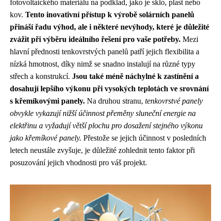
fotovoltaického materiálu na podklad, jako je sklo, plast nebo
kov.
Tento inovativní přístup k výrobě solárních panelů
přináší řadu výhod, ale i některé nevýhody, které je důležité
zvážit při výběru ideálního řešení pro vaše potřeby.
Mezi
hlavní přednosti tenkovrstvých panelů patří jejich flexibilita a
nízká hmotnost, díky nimž se snadno instalují na různé typy
střech a konstrukcí.
Jsou také méně náchylné k zastínění a
dosahují lepšího výkonu při vysokých teplotách ve srovnání
s křemíkovými panely.
Na druhou stranu,
tenkovrstvé panely
obvykle vykazují nižší účinnost přeměny sluneční energie na
elektřinu a vyžadují větší plochu pro dosažení stejného výkonu
jako křemíkové panely.
Přestože se jejich účinnost v posledních
letech neustále zvyšuje, je důležité zohlednit tento faktor při
posuzování jejich vhodnosti pro váš projekt.