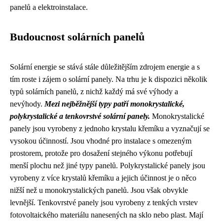
panelů a elektroinstalace.
Budoucnost solárních panelů
Solární energie se stává stále důležitějším zdrojem energie a s
tím roste i zájem o solární panely. Na trhu je k dispozici několik
typů solárních panelů, z nichž každý má své výhody a
nevýhody.
Mezi nejběžnější typy patří monokrystalické,
polykrystalické a tenkovrstvé solární panely.
Monokrystalické
panely jsou vyrobeny z jednoho krystalu křemíku a vyznačují se
vysokou účinností. Jsou vhodné pro instalace s omezeným
prostorem, protože pro dosažení stejného výkonu potřebují
menší plochu než jiné typy panelů. Polykrystalické panely jsou
vyrobeny z více krystalů křemíku a jejich účinnost je o něco
nižší než u monokrystalických panelů. Jsou však obvykle
levnější. Tenkovrstvé panely jsou vyrobeny z tenkých vrstev
fotovoltaického materiálu nanesených na sklo nebo plast. Mají