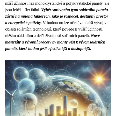
nižší účinnost než monokrystalické a polykrystalické panely, ale
jsou lehčí a flexibilní.
Výběr správného typu solárního panelu
závisí na mnoha faktorech, jako je rozpočet, dostupný prostor
a energetické potřeby.
V budoucnu lze očekávat další vývoj v
oblasti solárních technologií, který povede k vyšší účinnosti,
nižším nákladům a delší životnosti solárních panelů.
Nové
materiály a výrobní procesy by mohly vést k vývoji solárních
panelů, které budou ještě efektivnější a dostupnější.