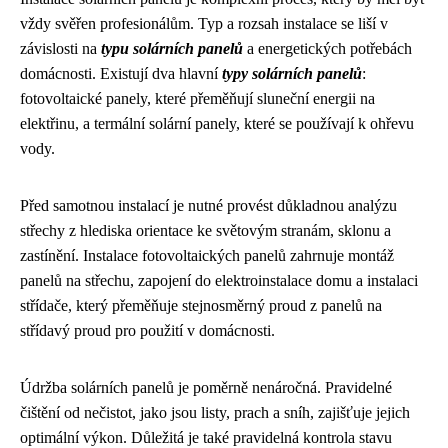
vždy svěřen profesionálům. Typ a rozsah instalace se liší v
závislosti na
typu solárních panelů
a energetických potřebách
domácnosti. Existují dva hlavní
typy solárních panelů
:
fotovoltaické panely, které přeměňují sluneční energii na
elektřinu, a termální solární panely, které se používají k ohřevu
vody.
Před samotnou instalací je nutné provést důkladnou analýzu
střechy z hlediska orientace ke světovým stranám, sklonu a
zastínění. Instalace fotovoltaických panelů zahrnuje montáž
panelů na střechu, zapojení do elektroinstalace domu a instalaci
střídače, který přeměňuje stejnosměrný proud z panelů na
střídavý proud pro použití v domácnosti.
Údržba solárních panelů je poměrně nenáročná. Pravidelné
čištění od nečistot, jako jsou listy, prach a sníh, zajišťuje jejich
optimální výkon. Důležitá je také pravidelná kontrola stavu