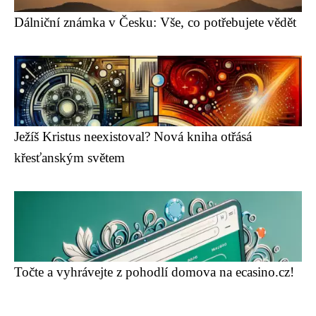
Dálniční známka v Česku: Vše, co potřebujete vědět
Ježíš Kristus neexistoval? Nová kniha otřásá
křesťanským světem
Točte a vyhrávejte z pohodlí domova na ecasino.cz!