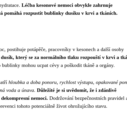
hydratace.
Léčba kesonové nemoci obvykle zahrnuje
á pomáhá rozpustit bublinky dusíku v krvi a tkáních.
, postihuje potápěče, pracovníky v kesonech a další osoby
dusík, který se za normálního tlaku rozpouští v krvi a tk
 bublinky mohou ucpat cévy a poškodit tkáně a orgány.
atří
hloubka a doba ponoru, rychlost výstupu, opakované pon
ená voda a únava
.
Důležité je si uvědomit, že i zdánlivě
u dekompresní nemoci.
Dodržování bezpečnostních pravidel 
revenci tohoto potenciálně život ohrožujícího stavu.