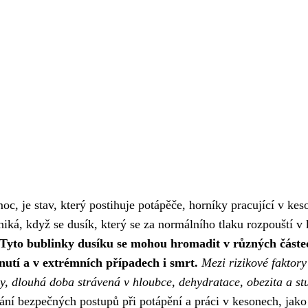
 je stav, který postihuje potápěče, horníky pracující v kes
iká, když se dusík, který se za normálního tlaku rozpouští v 
Tyto bublinky dusíku se mohou hromadit v různých částe
rnutí a v extrémních případech i smrt.
Mezi rizikové faktory
ky, dlouhá doba strávená v hloubce, dehydratace, obezita a s
í bezpečných postupů při potápění a práci v kesonech, jako