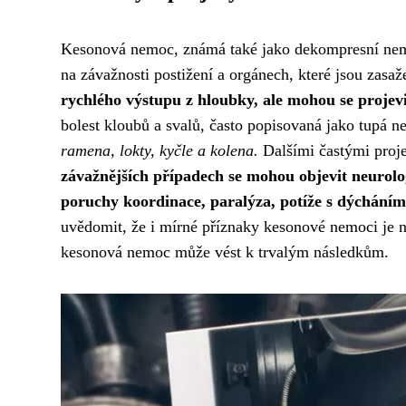
Kesonová nemoc, známá také jako dekompresní nemoc,
na závažnosti postižení a orgánech, které jsou zasa
rychlého výstupu z hloubky, ale mohou se projev
bolest kloubů a svalů, často popisovaná jako tupá 
ramena, lokty, kyčle a kolena.
Dalšími častými proje
závažnějších případech se mohou objevit neurolo
poruchy koordinace, paralýza, potíže s dýcháním
uvědomit, že i mírné příznaky kesonové nemoci je n
kesonová nemoc může vést k trvalým následkům.