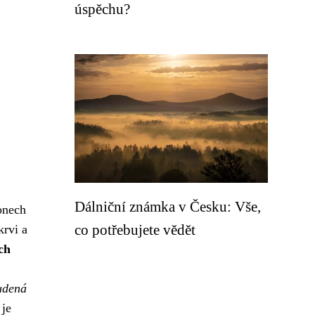
úspěchu?
Dálniční známka v Česku: Vše,
onech
co potřebujete vědět
krvi a
ch
tudená
 je