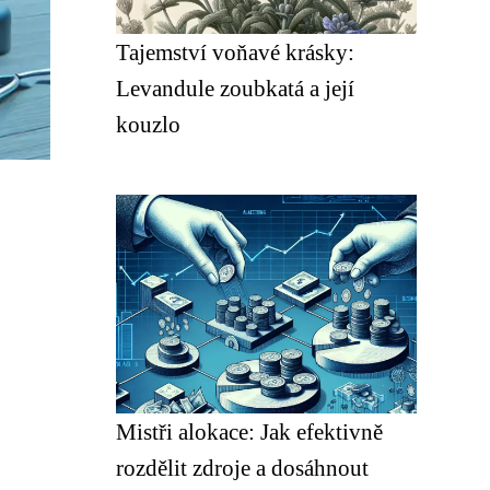
Tajemství voňavé krásky:
Levandule zoubkatá a její
kouzlo
Mistři alokace: Jak efektivně
rozdělit zdroje a dosáhnout