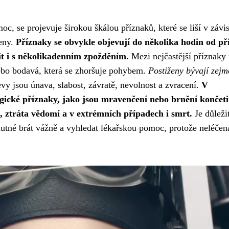
 se projevuje širokou škálou příznaků, které se liší v závis
ženy.
Příznaky se obvykle objevují do několika hodin od pří
it i s několikadenním zpožděním.
Mezi nejčastější příznaky 
nebo bodavá, která se zhoršuje pohybem.
Postiženy bývají zej
vy jsou únava, slabost, závratě, nevolnost a zvracení.
V
gické příznaky, jako jsou mravenčení nebo brnění končeti
, ztráta vědomí a v extrémních případech i smrt.
Je důležit
utné brát vážně a vyhledat lékařskou pomoc, protože neléčen