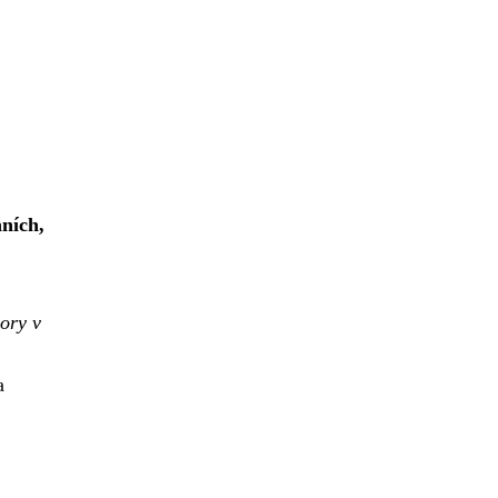
áních,
ory v
a