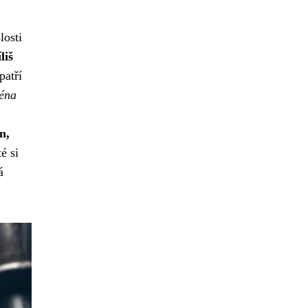
losti
liš
patří
ména
n,
é si
á