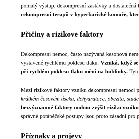
pomalý výstup, dekompresní zastávky a dostatečná 
rekompresní terapii v hyperbarické komoře, kter
Příčiny a rizikové faktory
Dekompresní nemoc, často nazývaná kesonová nemoc
vystavené rychlému poklesu tlaku.
Vzniká, když se 
při rychlém poklesu tlaku mění na bublinky.
Tyto
Mezi rizikové faktory vzniku dekompresní nemoci p
krátkém časovém úseku, dehydratace, obezita, stud
bezvýznamné faktory mohou zvýšit riziko vznik
správné potápěčské postupy jsou proto zásadní pro p
Příznaky a projevy