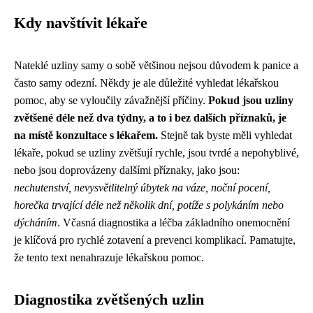
Kdy navštívit lékaře
Nateklé uzliny samy o sobě většinou nejsou důvodem k panice a
často samy odezní. Někdy je ale důležité vyhledat lékařskou
pomoc, aby se vyloučily závažnější příčiny.
Pokud jsou uzliny
zvětšené déle než dva týdny, a to i bez dalších příznaků, je
na místě konzultace s lékařem.
Stejně tak byste měli vyhledat
lékaře, pokud se uzliny zvětšují rychle, jsou tvrdé a nepohyblivé,
nebo jsou doprovázeny dalšími příznaky, jako jsou:
nechutenství, nevysvětlitelný úbytek na váze, noční pocení,
horečka trvající déle než několik dní, potíže s polykáním nebo
dýcháním
. Včasná diagnostika a léčba základního onemocnění
je klíčová pro rychlé zotavení a prevenci komplikací. Pamatujte,
že tento text nenahrazuje lékařskou pomoc.
Diagnostika zvětšených uzlin