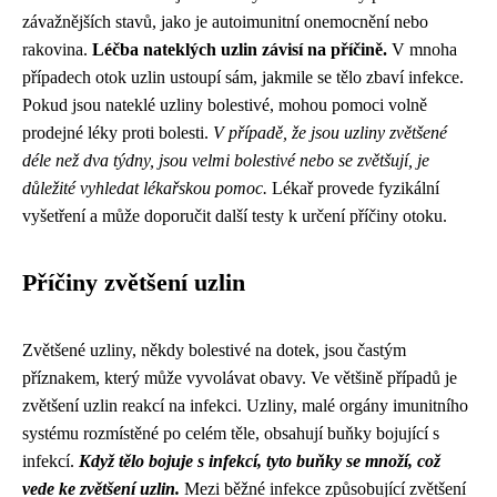
závažnějších stavů, jako je autoimunitní onemocnění nebo
rakovina.
Léčba nateklých uzlin závisí na příčině.
V mnoha
případech otok uzlin ustoupí sám, jakmile se tělo zbaví infekce.
Pokud jsou nateklé uzliny bolestivé, mohou pomoci volně
prodejné léky proti bolesti.
V případě, že jsou uzliny zvětšené
déle než dva týdny, jsou velmi bolestivé nebo se zvětšují, je
důležité vyhledat lékařskou pomoc.
Lékař provede fyzikální
vyšetření a může doporučit další testy k určení příčiny otoku.
Příčiny zvětšení uzlin
Zvětšené uzliny, někdy bolestivé na dotek, jsou častým
příznakem, který může vyvolávat obavy. Ve většině případů je
zvětšení uzlin reakcí na infekci. Uzliny, malé orgány imunitního
systému rozmístěné po celém těle, obsahují buňky bojující s
infekcí.
Když tělo bojuje s infekcí, tyto buňky se množí, což
vede ke zvětšení uzlin.
Mezi běžné infekce způsobující zvětšení