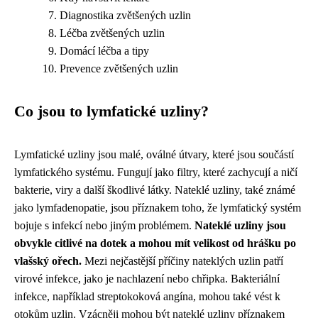
Diagnostika zvětšených uzlin
Léčba zvětšených uzlin
Domácí léčba a tipy
Prevence zvětšených uzlin
Co jsou to lymfatické uzliny?
Lymfatické uzliny jsou malé, oválné útvary, které jsou součástí
lymfatického systému. Fungují jako filtry, které zachycují a ničí
bakterie, viry a další škodlivé látky. Nateklé uzliny, také známé
jako lymfadenopatie, jsou příznakem toho, že lymfatický systém
bojuje s infekcí nebo jiným problémem.
Nateklé uzliny jsou
obvykle citlivé na dotek a mohou mít velikost od hrášku po
vlašský ořech.
Mezi nejčastější příčiny nateklých uzlin patří
virové infekce, jako je nachlazení nebo chřipka. Bakteriální
infekce, například streptokoková angína, mohou také vést k
otokům uzlin. Vzácněji mohou být nateklé uzliny příznakem