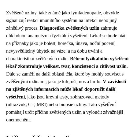
Zvětšené uzliny, také známé jako lymfadenopatie, obvykle
signalizují reakci imunitního systému na infekci nebo jiný
zánětlivý proces.
Diagnostika zvětšených uzlin
zahrnuje
důkladnou anamnézu a fyzikální vyšetření. Lékař se bude ptát
na příznaky jako je bolest, horečka, únava, noční pocení,
nevysvětlitelný úbytek na váze, a na dobu trvání a
charakteristiku zvětšených uzlin.
Během fyzikálního vyšetření
lékař zkontroluje velikost, tvar, konzistenci a citlivost uzlin
.
Dále se zaměří na další oblasti těla, které by mohly souviset s
zvětšenými uzlinami, jako je krk, uši, nos a hrdlo.
V závislosti
na zjištěných informacích může lékař doporučit další
vyšetření
, jako jsou krevní testy, zobrazovací metody
(ultrazvuk, CT, MRI) nebo biopsie uzliny. Tato vyšetření
pomáhají určit příčinu zvětšených uzlin a vyloučit závažnější
onemocnění.