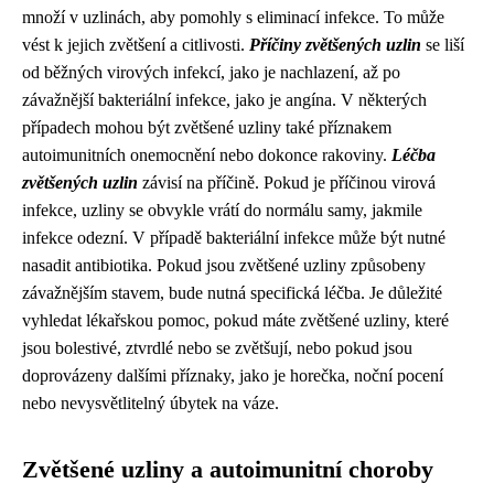
množí v uzlinách, aby pomohly s eliminací infekce. To může
vést k jejich zvětšení a citlivosti.
Příčiny zvětšených uzlin
se liší
od běžných virových infekcí, jako je nachlazení, až po
závažnější bakteriální infekce, jako je angína. V některých
případech mohou být zvětšené uzliny také příznakem
autoimunitních onemocnění nebo dokonce rakoviny.
Léčba
zvětšených uzlin
závisí na příčině. Pokud je příčinou virová
infekce, uzliny se obvykle vrátí do normálu samy, jakmile
infekce odezní. V případě bakteriální infekce může být nutné
nasadit antibiotika. Pokud jsou zvětšené uzliny způsobeny
závažnějším stavem, bude nutná specifická léčba. Je důležité
vyhledat lékařskou pomoc, pokud máte zvětšené uzliny, které
jsou bolestivé, ztvrdlé nebo se zvětšují, nebo pokud jsou
doprovázeny dalšími příznaky, jako je horečka, noční pocení
nebo nevysvětlitelný úbytek na váze.
Zvětšené uzliny a autoimunitní choroby