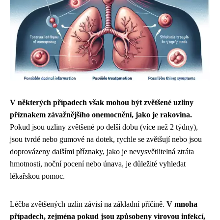
V některých případech však mohou být zvětšené uzliny
příznakem závažnějšího onemocnění, jako je rakovina.
Pokud jsou uzliny zvětšené po delší dobu (více než 2 týdny),
jsou tvrdé nebo gumové na dotek, rychle se zvětšují nebo jsou
doprovázeny dalšími příznaky, jako je nevysvětlitelná ztráta
hmotnosti, noční pocení nebo únava, je důležité vyhledat
lékařskou pomoc.
Léčba zvětšených uzlin závisí na základní příčině.
V mnoha
případech, zejména pokud jsou způsobeny virovou infekcí,