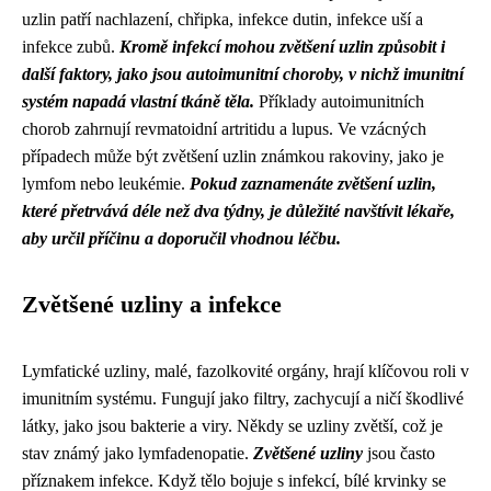
uzlin patří nachlazení, chřipka, infekce dutin, infekce uší a
infekce zubů.
Kromě infekcí mohou zvětšení uzlin způsobit i
další faktory, jako jsou autoimunitní choroby, v nichž imunitní
systém napadá vlastní tkáně těla.
Příklady autoimunitních
chorob zahrnují revmatoidní artritidu a lupus. Ve vzácných
případech může být zvětšení uzlin známkou rakoviny, jako je
lymfom nebo leukémie.
Pokud zaznamenáte zvětšení uzlin,
které přetrvává déle než dva týdny, je důležité navštívit lékaře,
aby určil příčinu a doporučil vhodnou léčbu.
Zvětšené uzliny a infekce
Lymfatické uzliny, malé, fazolkovité orgány, hrají klíčovou roli v
imunitním systému. Fungují jako filtry, zachycují a ničí škodlivé
látky, jako jsou bakterie a viry. Někdy se uzliny zvětší, což je
stav známý jako lymfadenopatie.
Zvětšené uzliny
jsou často
příznakem infekce. Když tělo bojuje s infekcí, bílé krvinky se