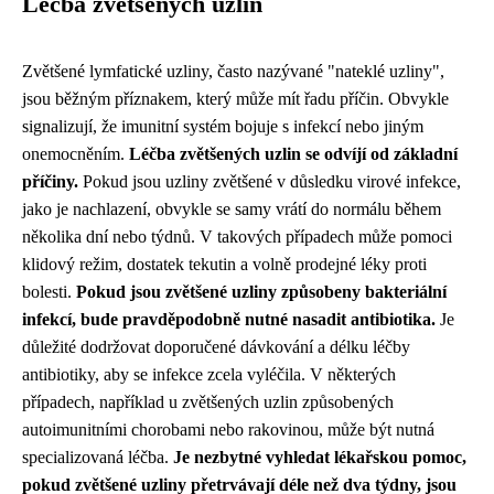
Léčba zvětšených uzlin
Zvětšené lymfatické uzliny, často nazývané "nateklé uzliny",
jsou běžným příznakem, který může mít řadu příčin. Obvykle
signalizují, že imunitní systém bojuje s infekcí nebo jiným
onemocněním.
Léčba zvětšených uzlin se odvíjí od základní
příčiny.
Pokud jsou uzliny zvětšené v důsledku virové infekce,
jako je nachlazení, obvykle se samy vrátí do normálu během
několika dní nebo týdnů. V takových případech může pomoci
klidový režim, dostatek tekutin a volně prodejné léky proti
bolesti.
Pokud jsou zvětšené uzliny způsobeny bakteriální
infekcí, bude pravděpodobně nutné nasadit antibiotika.
Je
důležité dodržovat doporučené dávkování a délku léčby
antibiotiky, aby se infekce zcela vyléčila. V některých
případech, například u zvětšených uzlin způsobených
autoimunitními chorobami nebo rakovinou, může být nutná
specializovaná léčba.
Je nezbytné vyhledat lékařskou pomoc,
pokud zvětšené uzliny přetrvávají déle než dva týdny, jsou