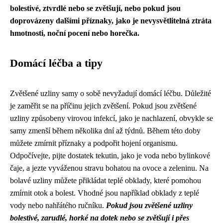
bolestivé, ztvrdlé nebo se zvětšují, nebo pokud jsou
doprovázeny dalšími příznaky, jako je nevysvětlitelná ztráta
hmotnosti, noční pocení nebo horečka.
Domácí léčba a tipy
Zvětšené uzliny samy o sobě nevyžadují domácí léčbu. Důležité
je zaměřit se na příčinu jejich zvětšení. Pokud jsou zvětšené
uzliny způsobeny virovou infekcí, jako je nachlazení, obvykle se
samy zmenší během několika dní až týdnů. Během této doby
můžete zmírnit příznaky a podpořit hojení organismu.
Odpočívejte, pijte dostatek tekutin, jako je voda nebo bylinkové
čaje, a jezte vyváženou stravu bohatou na ovoce a zeleninu. Na
bolavé uzliny můžete přikládat teplé obklady, které pomohou
zmírnit otok a bolest. Vhodné jsou například obklady z teplé
vody nebo nahřátého ručníku.
Pokud jsou zvětšené uzliny
bolestivé, zarudlé, horké na dotek nebo se zvětšují i přes