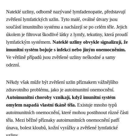
Nateklé uzliny, odborně nazývané lymfadenopatie, představují
zvětšení lymfatických uzlin. Tyto malé, oválné útvary jsou
součástí imunitního systému a nacházejí se po celém těle. Jejich
úkolem je filtrovat škodlivé látky z lymfy, tekutiny, která proudí
lymfatickým systémem.
Nateklé uzliny obvykle signalizují, že
imunitní systém bojuje s infekcí nebo jiným onemocněním.
Ve většině případů jsou zvětšené uzliny neškodné a samy
odezní.
Někdy však může být zvětšení uzlin příznakem vážnějšího
zdravotního problému, jako je autoimunitní onemocnění.
Autoimunitní choroby vznikají, když imunitní systém
omylem napadá vlastní tkáně těla.
Existuje mnoho typů
autoimunitních onemocnění, které mohou postihnout různé části
těla. Mezi běžné příznaky autoimunitních onemocnění patří
únava, bolest kloubů, kožní vyrážky a zvětšené lymfatické
uzliny.