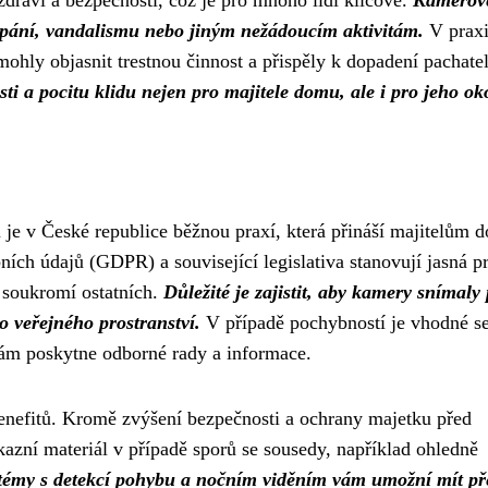
raví a bezpečnosti, což je pro mnoho lidí klíčové.
Kamerov
oupání, vandalismu nebo jiným nežádoucím aktivitám.
V prax
ly objasnit trestnou činnost a přispěly k dopadení pachatel
i a pocitu klidu nejen pro majitele domu, ale i pro jeho oko
e v České republice běžnou praxí, která přináší majitelům 
ních údajů (GDPR) a související legislativa stanovují jasná p
 soukromí ostatních.
Důležité je zajistit, aby kamery snímaly
 veřejného prostranství.
V případě pochybností je vhodné s
vám poskytne odborné rady a informace.
efitů. Kromě zvýšení bezpečnosti a ochrany majetku před
azní materiál v případě sporů se sousedy, například ohledně
émy s detekcí pohybu a nočním viděním vám umožní mít př