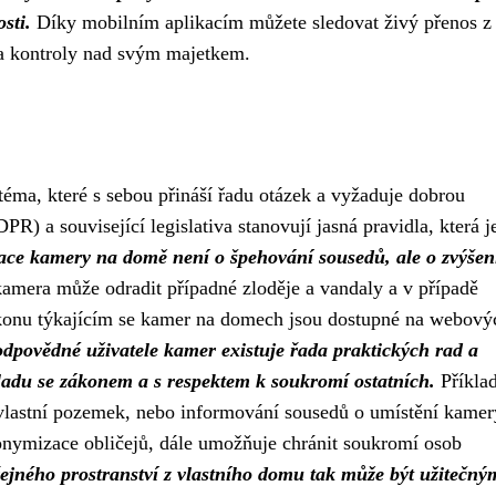
sti.
Díky mobilním aplikacím můžete sledovat živý přenos z
í a kontroly nad svým majetkem.
téma, které s sebou přináší řadu otázek a vyžaduje dobrou
) a související legislativa stanovují jasná pravidla, která j
alace kamery na domě není o špehování sousedů, ale o zvýšen
amera může odradit případné zloděje a vandaly a v případě
ákonu týkajícím se kamer na domech jsou dostupné na webový
odpovědné uživatele kamer existuje řada praktických rad a
ladu se zákonem a s respektem k soukromí ostatních.
Příkla
vlastní pozemek, nebo informování sousedů o umístění kamer
nonymizace obličejů, dále umožňuje chránit soukromí osob
ejného prostranství z vlastního domu tak může být užitečný