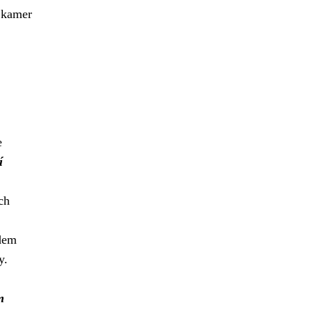
 kamer
e
í
ch
dem
y.
m