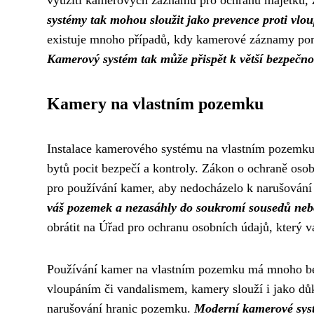
využití kamerových záznamů pro ochranu majetku, zd
systémy tak mohou sloužit jako prevence proti vl
existuje mnoho případů, kdy kamerové záznamy pomoh
Kamerový systém tak může přispět k větší bezpečnost
Kamery na vlastním pozemku
Instalace kamerového systému na vlastním pozemku j
bytů pocit bezpečí a kontroly. Zákon o ochraně osob
pro používání kamer, aby nedocházelo k narušování
váš pozemek a nezasáhly do soukromí sousedů nebo
obrátit na Úřad pro ochranu osobních údajů, který 
Používání kamer na vlastním pozemku má mnoho ben
vloupáním či vandalismem, kamery slouží i jako důk
narušování hranic pozemku.
Moderní kamerové syst