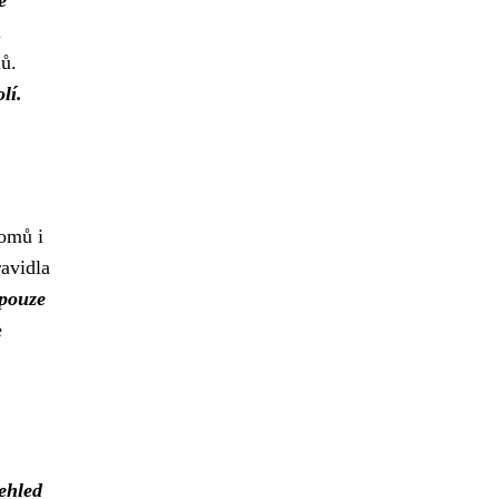
é
i
ů.
lí.
domů i
ravidla
 pouze
e
ehled