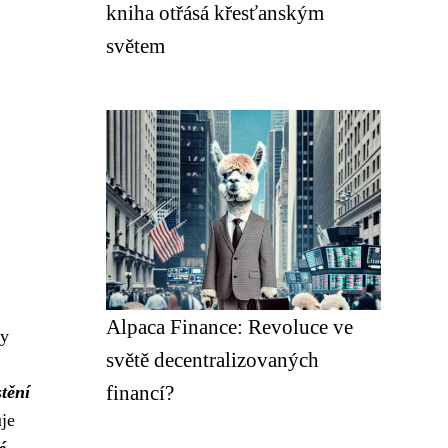
kniha otřásá křesťanským
světem
Alpaca Finance: Revoluce ve
vy
světě decentralizovaných
financí?
tění
je