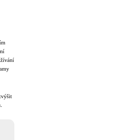
ním
mí
žívání
namy
zvýšit
.