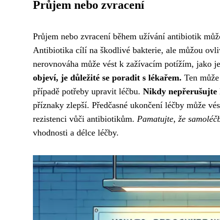
Průjem nebo zvracení
Průjem nebo zvracení během užívání antibiotik můžo
Antibiotika cílí na škodlivé bakterie, ale můžou ovli
nerovnováha může vést k zažívacím potížím, jako j
objeví, je důležité se poradit s lékařem.
Ten může p
případě potřeby upravit léčbu.
Nikdy nepřerušujte 
příznaky zlepší. Předčasné ukončení léčby může vést
rezistenci vůči antibiotikům.
Pamatujte, že samoléčb
vhodnosti a délce léčby.