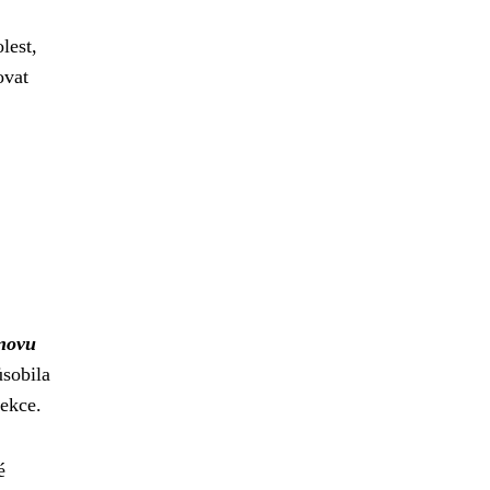
lest,
ovat
novu
ůsobila
fekce.
é