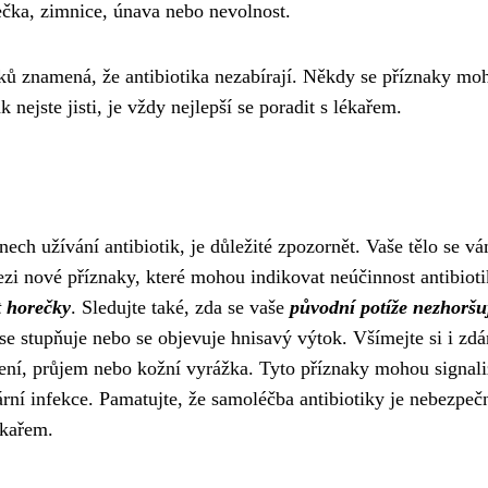
rečka, zimnice, únava nebo nevolnost.
aků znamená, že antibiotika nezabírají. Někdy se příznaky mo
 nejste jisti, je vždy nejlepší se poradit s lékařem.
ech užívání antibiotik, je důležité zpozornět. Vaše tělo se v
ezi nové příznaky, které mohou indikovat neúčinnost antibioti
t horečky
. Sledujte také, zda se vaše
původní potíže nezhoršu
 se stupňuje nebo se objevuje hnisavý výtok. Všímejte si i zdá
acení, průjem nebo kožní vyrážka. Tyto příznaky mohou signal
ární infekce. Pamatujte, že samoléčba antibiotiky je nebezpeč
ékařem.