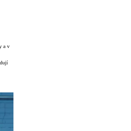
y a v
dují