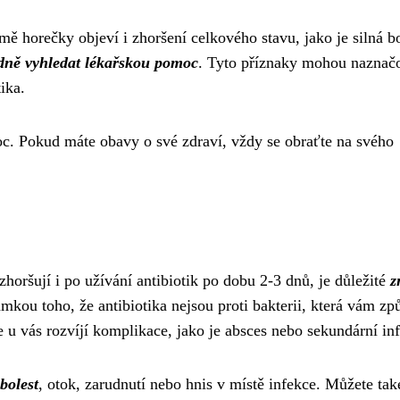
ě horečky objeví i zhoršení celkového stavu, jako je silná bo
dně vyhledat lékařskou pomoc
. Tyto příznaky mohou naznač
ika.
oc. Pokud máte obavy o své zdraví, vždy se obraťte na svého
horšují i po užívání antibiotik po dobu 2-3 dnů, je důležité
z
mkou toho, že antibiotika nejsou proti bakterii, která vám zp
e u vás rozvíjí komplikace, jako je absces nebo sekundární in
bolest
, otok, zarudnutí nebo hnis v místě infekce. Můžete tak