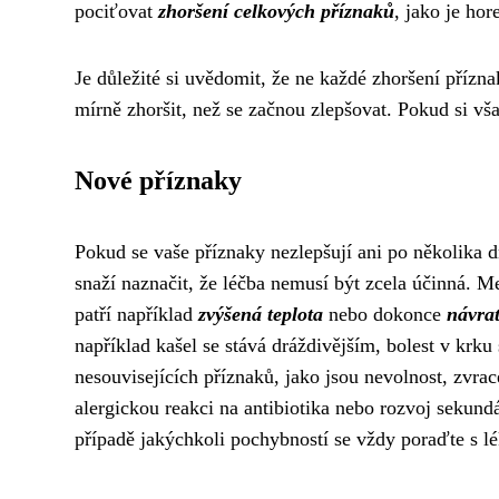
pociťovat
zhoršení celkových příznaků
, jako je ho
Je důležité si uvědomit, že ne každé zhoršení přízn
mírně zhoršit, než se začnou zlepšovat. Pokud si však
Nové příznaky
Pokud se vaše příznaky nezlepšují ani po několika dn
snaží naznačit, že léčba nemusí být zcela účinná. M
patří například
zvýšená teplota
nebo dokonce
návra
například kašel se stává dráždivějším, bolest v krku
nesouvisejících příznaků, jako jsou nevolnost, zvr
alergickou reakci na antibiotika nebo rozvoj sekund
případě jakýchkoli pochybností se vždy poraďte s l